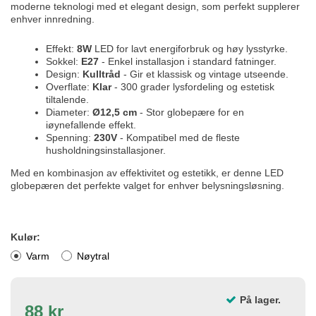
moderne teknologi med et elegant design, som perfekt supplerer
enhver innredning.
Effekt:
8W
LED for lavt energiforbruk og høy lysstyrke.
Sokkel:
E27
- Enkel installasjon i standard fatninger.
Design:
Kulltråd
- Gir et klassisk og vintage utseende.
Overflate:
Klar
- 300 grader lysfordeling og estetisk
tiltalende.
Diameter:
Ø12,5 cm
- Stor globepære for en
iøynefallende effekt.
Spenning:
230V
- Kompatibel med de fleste
husholdningsinstallasjoner.
Med en kombinasjon av effektivitet og estetikk, er denne LED
globepæren det perfekte valget for enhver belysningsløsning.
Kulør:
Varm
Nøytral
På lager.
88 kr