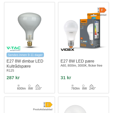
Produktdatablad
Sendes innen 9-11 dager
E27 8W dimbar LED
E27 8W LED pære
A60, 800lm, 3000K, flicker free
Kultrådspære
R125
287 kr
31 kr
600lm
8W
110°
760lm
8W
240°
Produktdatablad