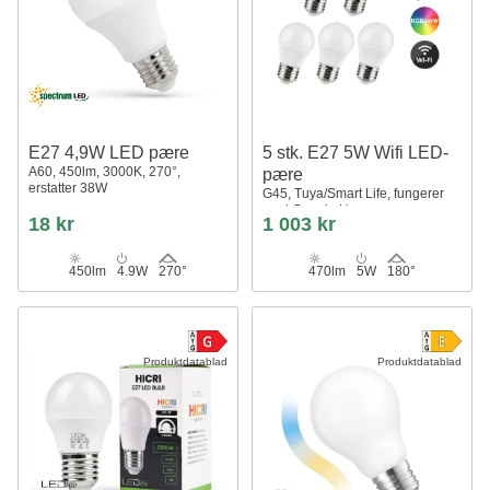
E27 4,9W LED pære
5 stk. E27 5W Wifi LED-
A60, 450lm, 3000K, 270°,
pære
erstatter 38W
G45, Tuya/Smart Life, fungerer
med Google Home
18 kr
1 003 kr
450lm
4.9W
270°
470lm
5W
180°
Produktdatablad
Produktdatablad