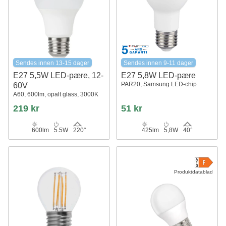
Sendes innen 13-15 dager
Sendes innen 9-11 dager
E27 5,5W LED-pære, 12-
E27 5,8W LED-pære
PAR20, Samsung LED-chip
60V
A60, 600lm, opalt glass, 3000K
219 kr
51 kr
600lm
5.5W
220°
425lm
5,8W
40°
Produktdatablad