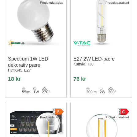
Produktdatablad
Produktdatablad
Spectrum 1W LED
E27 2W LED-pære
Kultråd, T30
dekorativ pære
Hvit G45, E27
18 kr
76 kr
55lm
1W
270°
200lm
2W
300°
Produktdatablad
Produktdatablad