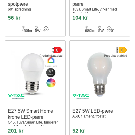
spotpære
pære
60° spredning
Tuya/Smart Life, virker med
Google Home, Alexa og
56 kr
104 kr
smartphones, A60, E27
450lm
5W
60°
680lm
5W
220°
Produktdatablad
Produktdatablad
E27 5W Smart Home
E27 5W LED-pære
A60, filament, frostet
krone LED-pære
G45, Tuya/Smart Life, fungerer
med Google Home, Alexa og
201 kr
52 kr
smarttelefoner