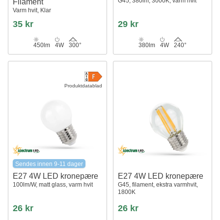
G45, 380lm, 3000K, varm hvit
Filament
Varm hvit, Klar
35 kr
29 kr
450lm
4W
300°
380lm
4W
240°
Produktdatablad
Sendes innen 9-11 dager
E27 4W LED kronepære
E27 4W LED kronepære
100lm/W, matt glass, varm hvit
G45, filament, ekstra varmhvit,
1800K
26 kr
26 kr