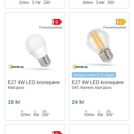
320lm
3.7W
180°
806lm
3.8W
300°
Produktdatablad
Produktdatablad
Sendes innen 9-11 dager
E27 4W LED kronepære
E27 4W LED kronepære
Matt glass
G45, filament, klart glass
18 kr
24 kr
320lm
4W
160°
500lm
4W
300°