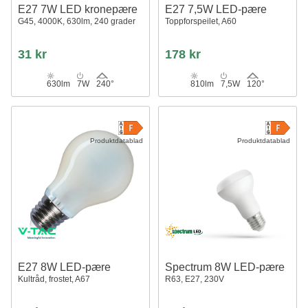
E27 7W LED kronepære
E27 7,5W LED-pære
G45, 4000K, 630lm, 240 grader
Toppforspeilet, A60
31 kr
178 kr
630lm
7W
240°
810lm
7,5W
120°
Produktdatablad
Produktdatablad
E27 8W LED-pære
Spectrum 8W LED-pære
Kultråd, frostet, A67
R63, E27, 230V