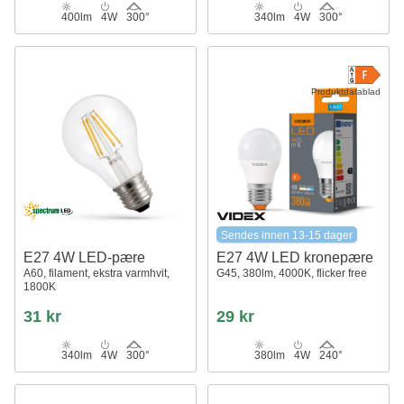
400lm
4W
300°
340lm
4W
300°
Produktdatablad
Sendes innen 13-15 dager
E27 4W LED-pære
E27 4W LED kronepære
A60, filament, ekstra varmhvit,
G45, 380lm, 4000K, flicker free
1800K
31 kr
29 kr
340lm
4W
300°
380lm
4W
240°