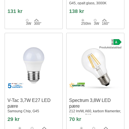
G45, opalt glass, 3000K
131 kr
138 kr
3W
300°
250lm
3W
160°
Produktdatablad
V-Tac 3,7W E27 LED
Spectrum 3,8W LED
pære
pære
Samsung Chip, G45
212 lm/W, A60, karbon filamenter,
klart glas, E27
29 kr
70 kr