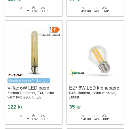
630lm
6W
300°
490lm
6W
160°
Produktdatablad
Sendes innen 9-11 dager
V-Tac 6W LED pære
E27 6W LED kronepære
Karbon filamenter, T30, ekstra
G45, filament, ekstra varmhvit,
varm hvit, 2200K, E27
1800K
122 kr
35 kr
600lm
6W
360°
540lm
6W
300°