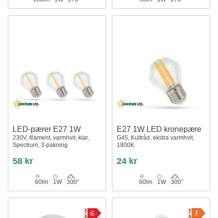
LED-pærer E27 1W
E27 1W LED kronepære
230V, filament, varmhvit, klar,
G45, Kultråd, ekstra varmhvit,
Spectrum, 3-pakning
1800K
58 kr
24 kr
60lm
1W
300°
60lm
1W
300°