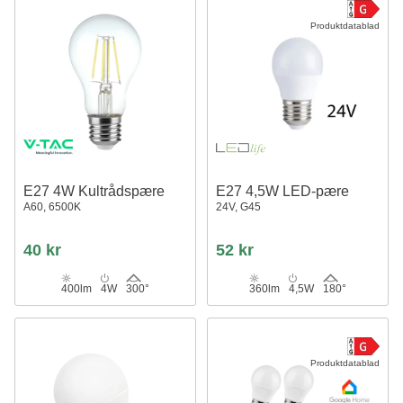
Produktdatablad
E27 4W Kultrådspære
E27 4,5W LED-pære
A60, 6500K
24V, G45
40 kr
52 kr
400lm
4W
300°
360lm
4,5W
180°
Produktdatablad