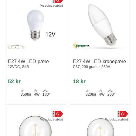
Produktdatablad
E27 4W LED-pære
E27 4W LED-kronepære
12VDC, G45
C37, 200 grader, 230V
52 kr
18 kr
350lm
4W
180°
320lm
4W
200°
Produktdatablad
Produktdatablad