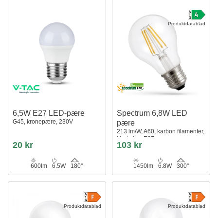
Produktdatablad
6,5W E27 LED-pære
Spectrum 6,8W LED
G45, kronepære, 230V
pære
213 lm/W, A60, karbon filamenter,
klart glas, E27
20 kr
103 kr
600lm
6.5W
180°
1450lm
6.8W
300°
Produktdatablad
Produktdatablad