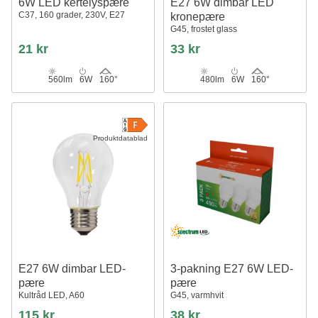
6W LED kertelyspære
E27 6W dimbar LED
C37, 160 grader, 230V, E27
kronepære
G45, frostet glass
21 kr
33 kr
560lm
6W
160°
480lm
6W
160°
Produktdatablad
E27 6W dimbar LED-
3-pakning E27 6W LED-
pære
pære
Kultråd LED, A60
G45, varmhvit
115 kr
38 kr