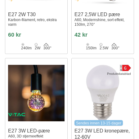
E27 2W T30
E27 2,5W LED pære
Karbon-filament, retro, ekstra
A60, Modernshine, sort effekt,
varm
150lm, 270°
60 kr
42 kr
240lm
2W
300°
150lm
2.5W
300°
Produktdatablad
Sendes innen 13-15 dager
E27 3W LED-pære
E27 3W LED kronepære,
A60, 3D stjerneeffekt
12-60V