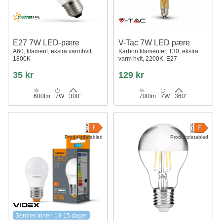
E27 7W LED-pære
V-Tac 7W LED pære
A60, filament, ekstra varmhvit,
Karbon filamenter, T30, ekstra
1800K
varm hvit, 2200K, E27
35 kr
129 kr
600lm
7W
300°
700lm
7W
360°
Produktdatablad
Produktdatablad
Sendes innen 13-15 dager