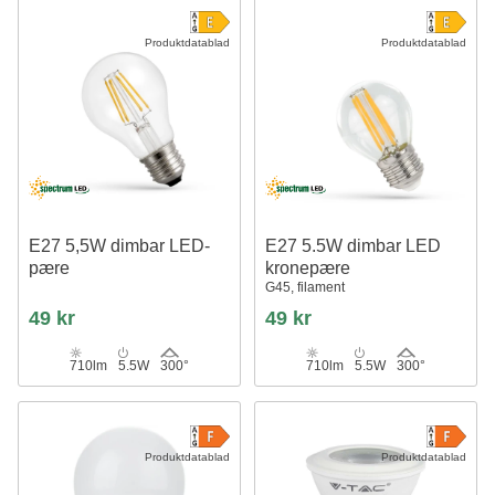
Produktdatablad
Produktdatablad
E27 5,5W dimbar LED-
E27 5.5W dimbar LED
pære
kronepære
G45, filament
49 kr
49 kr
710lm
5.5W
300°
710lm
5.5W
300°
Produktdatablad
Produktdatablad