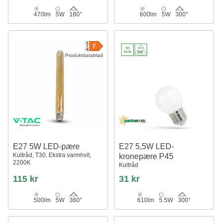
470lm
5W
180°
600lm
5W
300°
Produktdatablad
E27 5W LED-pære
E27 5,5W LED-
Kultråd, T30, Ekstra varmhvit,
kronepære P45
2200K
Kultråd
115 kr
31 kr
500lm
5W
360°
610lm
5.5W
300°