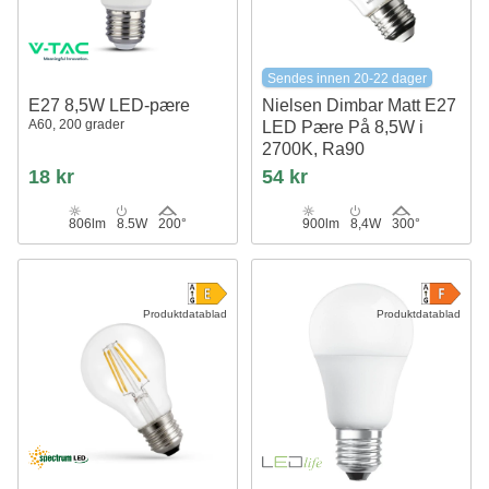
Sendes innen 20-22 dager
E27 8,5W LED-pære
Nielsen Dimbar Matt E27
A60, 200 grader
LED Pære På 8,5W i
2700K, Ra90
18 kr
54 kr
806lm
8.5W
200°
900lm
8,4W
300°
Produktdatablad
Produktdatablad