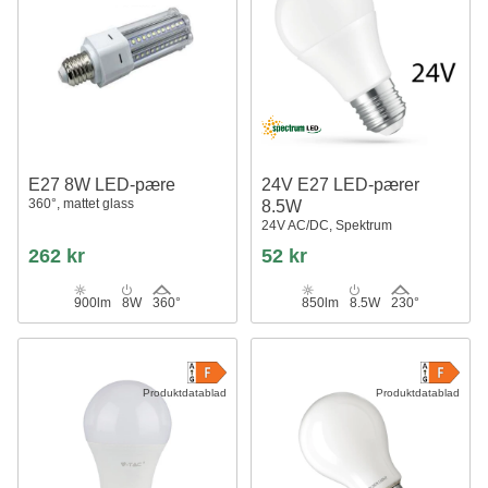
E27 8W LED-pære
24V E27 LED-pærer
360°, mattet glass
8.5W
24V AC/DC, Spektrum
262 kr
52 kr
900lm
8W
360°
850lm
8.5W
230°
Produktdatablad
Produktdatablad