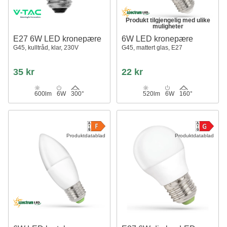
Produkt tilgjengelig med ulike
muligheter
E27 6W LED kronepære
6W LED kronepære
G45, kulltråd, klar, 230V
G45, mattert glas, E27
35 kr
22 kr
600lm
6W
300°
520lm
6W
160°
Produktdatablad
Produktdatablad