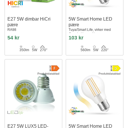
E27 5W dimbar HiCri
5W Smart Home LED
pære
pære
RA98
Tuya/Smart Life, virker med
Google Home, Alexa og
54 kr
103 kr
smartphones, A60, E27
350lm
5W
270°
560lm
5W
220°
Produktdatablad
Produktdatablad
E27 5W LUX5 LED-
5W Smart Home LED