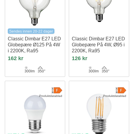
Sendes innen 20-22 dager
Classic Dimbar E27 LED
Classic Dimbar E27 LED
Globepære Ø125 På 4W
Globepære På 4W, Ø95 i
i 2200K, Ra95
2200K, Ra95
162 kr
126 kr
300lm
350°
300lm
350°
Produktdatablad
Produktdatablad