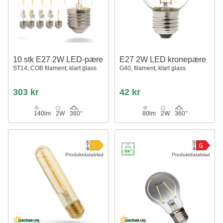
10 stk E27 2W LED-pære
E27 2W LED kronepære
ST14, COB filament, klart glass
G40, filament, klart glass
303 kr
42 kr
140lm
2W
360°
80lm
2W
360°
Produktdatablad
Produktdatablad