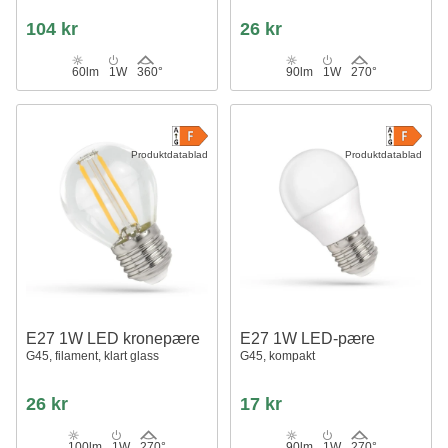
104 kr
26 kr
60lm
1W
360°
90lm
1W
270°
Produktdatablad
Produktdatablad
E27 1W LED kronepære
E27 1W LED-pære
G45, filament, klart glass
G45, kompakt
26 kr
17 kr
100lm
1W
270°
90lm
1W
270°