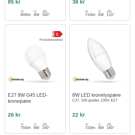
85 kr
36 kr
800lm
8W
300°
710lm
8W
110°
Produktdatablad
E27 8W G45 LED-
8W LED kronelyspære
C37, 160 grader, 230V, E27
kronepære
26 kr
22 kr
750lm
8W
160°
710lm
8W
160°