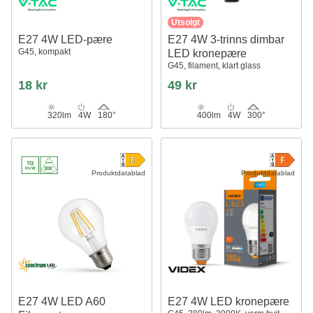
Utsolgt
E27 4W LED-pære
E27 4W 3-trinns dimbar
G45, kompakt
LED kronepære
G45, filament, klart glass
18 kr
49 kr
320lm
4W
180°
400lm
4W
300°
Produktdatablad
Produktdatablad
E27 4W LED A60
E27 4W LED kronepære