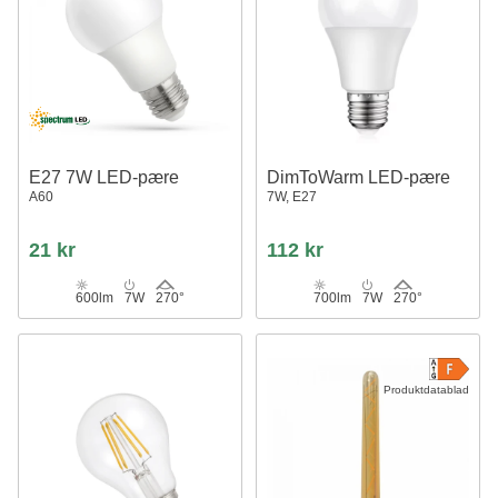
E27 7W LED-pære
DimToWarm LED-pære
A60
7W, E27
21 kr
112 kr
600lm
7W
270°
700lm
7W
270°
Produktdatablad