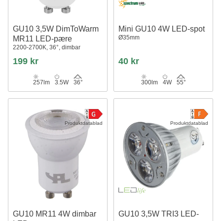
GU10 3,5W DimToWarm
Mini GU10 4W LED-spot
Ø35mm
MR11 LED-pære
2200-2700K, 36°, dimbar
199 kr
40 kr
257lm
3.5W
36°
300lm
4W
55°
Produktdatablad
Produktdatablad
GU10 MR11 4W dimbar
GU10 3,5W TRI3 LED-