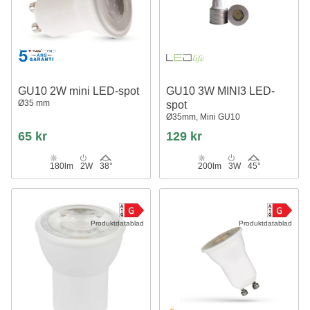
GU10 2W mini LED-spot
GU10 3W MINI3 LED-
Ø35 mm
spot
Ø35mm, Mini GU10
65 kr
129 kr
180lm
2W
38°
200lm
3W
45°
Produktdatablad
Produktdatablad