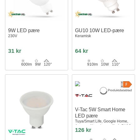
9W LED pære
GU10 10W LED-pære
230V
Keramisk
31 kr
64 kr
600lm
9W
120°
910lm
10W
110°
Produktdatablad
V-Tac 5W Smart Home
LED pære
Tuya/Smart Life, Google Home,
Amazon Alexa kompatibel, GU10
126 kr
Spot