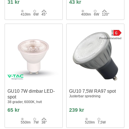
31 kr
43 kr
410lm
6W
45°
400lm
6W
120°
Produktdatablad
GU10 7W dimbar LED-
GU10 7,5W RA97 spot
Justerbar spredning
spot
38 grader, 6000K, hvit
65 kr
239 kr
550lm
7W
38°
520lm
7,5W