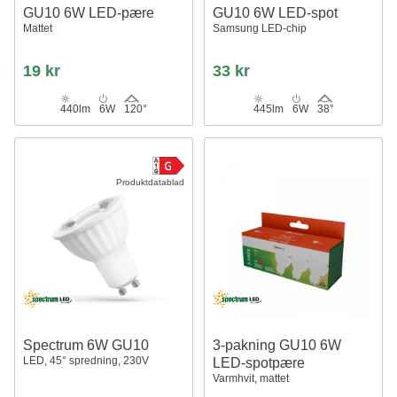
GU10 6W LED-pære
GU10 6W LED-spot
Mattet
Samsung LED-chip
19 kr
33 kr
440lm
6W
120°
445lm
6W
38°
Produktdatablad
Spectrum 6W GU10
3-pakning GU10 6W
LED, 45° spredning, 230V
LED-spotpære
Varmhvit, mattet