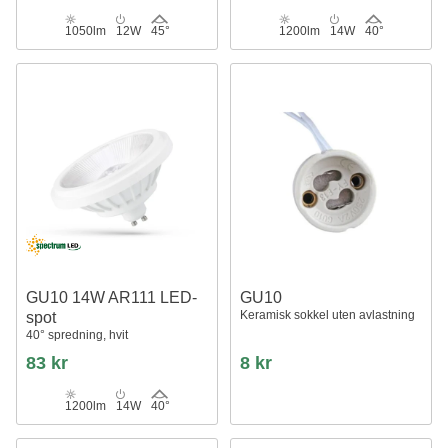
1050lm
12W
45°
1200lm
14W
40°
GU10 14W AR111 LED-
GU10
Keramisk sokkel uten avlastning
spot
40° spredning, hvit
83 kr
8 kr
1200lm
14W
40°