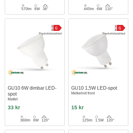
570lm
6W
36°
445lm
6W
110°
Produktdatablad
Produktdatablad
GU10 6W dimbar LED-
GU10 1,5W LED-spot
Melkehvit front
spot
Mattet
33 kr
15 kr
360lm
6W
120°
125lm
1.5W
120°