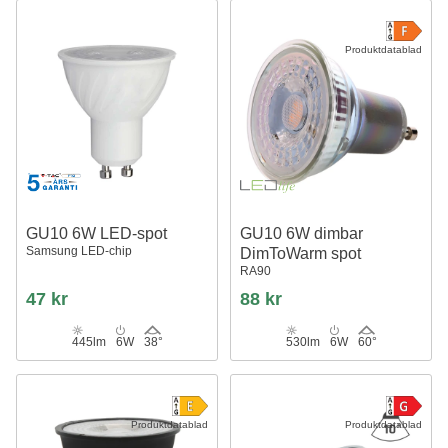
Produktdatablad
GU10 6W LED-spot
GU10 6W dimbar
Samsung LED-chip
DimToWarm spot
RA90
47 kr
88 kr
445lm
6W
38°
530lm
6W
60°
Produktdatablad
Produktdatablad