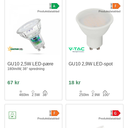
Produktdatablad
Produktdatablad
GU10 2,5W LED-pære
GU10 2,9W LED-spot
180lm/W, 38° spredning
67 kr
18 kr
460lm
2.5W
38°
250lm
2.9W
100°
Produktdatablad
Produktdatablad