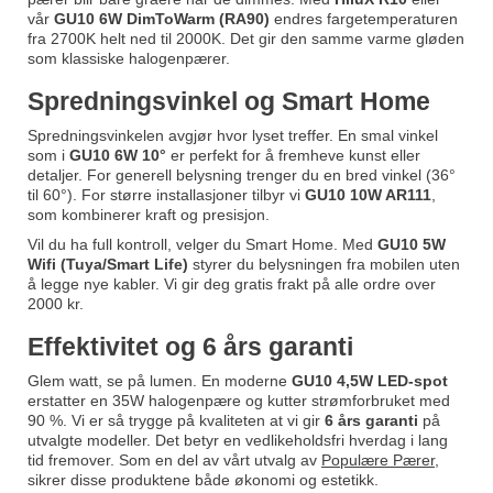
vår
GU10 6W DimToWarm (RA90)
endres fargetemperaturen
fra 2700K helt ned til 2000K. Det gir den samme varme gløden
som klassiske halogenpærer.
Spredningsvinkel og Smart Home
Spredningsvinkelen avgjør hvor lyset treffer. En smal vinkel
som i
GU10 6W 10°
er perfekt for å fremheve kunst eller
detaljer. For generell belysning trenger du en bred vinkel (36°
til 60°). For større installasjoner tilbyr vi
GU10 10W AR111
,
som kombinerer kraft og presisjon.
Vil du ha full kontroll, velger du Smart Home. Med
GU10 5W
Wifi (Tuya/Smart Life)
styrer du belysningen fra mobilen uten
å legge nye kabler. Vi gir deg gratis frakt på alle ordre over
2000 kr.
Effektivitet og 6 års garanti
Glem watt, se på lumen. En moderne
GU10 4,5W LED-spot
erstatter en 35W halogenpære og kutter strømforbruket med
90 %. Vi er så trygge på kvaliteten at vi gir
6 års garanti
på
utvalgte modeller. Det betyr en vedlikeholdsfri hverdag i lang
tid fremover. Som en del av vårt utvalg av
Populære Pærer
,
sikrer disse produktene både økonomi og estetikk.