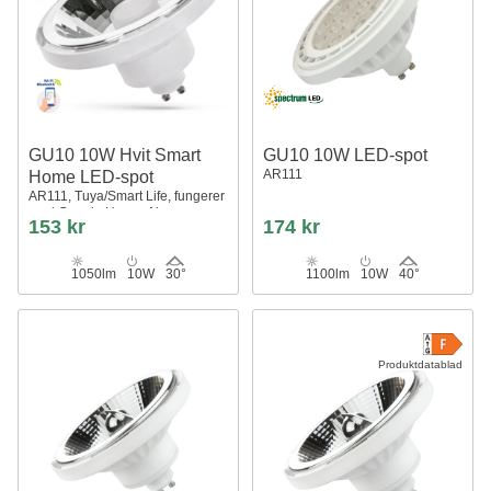
GU10 10W Hvit Smart
GU10 10W LED-spot
AR111
Home LED-spot
AR111, Tuya/Smart Life, fungerer
med Google Home, Alexa og
153 kr
174 kr
smarttelefoner
1050lm
10W
30°
1100lm
10W
40°
Produktdatablad