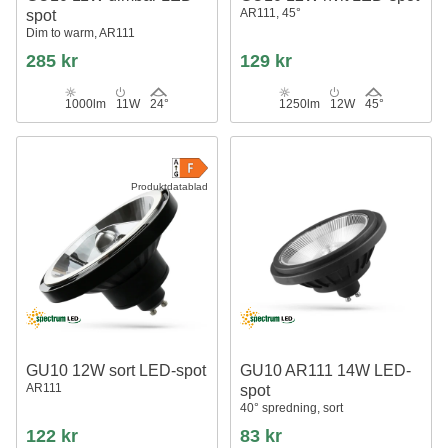
AR111, 45°
spot
Dim to warm, AR111
285 kr
129 kr
1000lm
11W
24°
1250lm
12W
45°
Produktdatablad
GU10 12W sort LED-spot
GU10 AR111 14W LED-
AR111
spot
40° spredning, sort
122 kr
83 kr