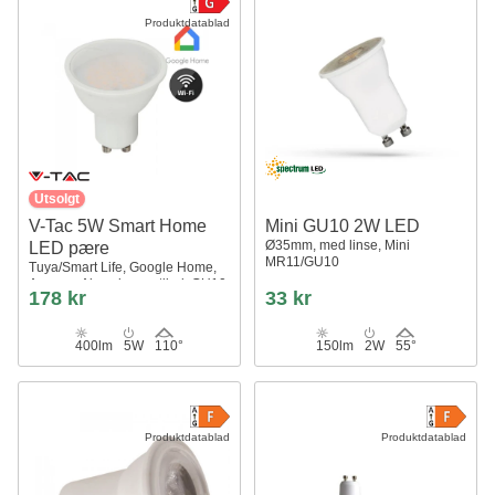
Produktdatablad
Utsolgt
V-Tac 5W Smart Home
Mini GU10 2W LED
Ø35mm, med linse, Mini
LED pære
MR11/GU10
Tuya/Smart Life, Google Home,
Amazon Alexa kompatibel, GU10
178 kr
33 kr
Spot
400lm
5W
110°
150lm
2W
55°
Produktdatablad
Produktdatablad