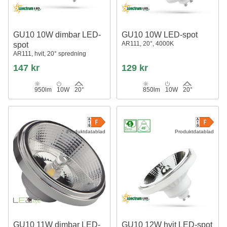
GU10 10W dimbar LED-
GU10 10W LED-spot
AR111, 20°, 4000K
spot
AR111, hvit, 20° spredning
147 kr
129 kr
950lm
10W
20°
850lm
10W
20°
Produktdatablad
Produktdatablad
GU10 11W dimbar LED-
GU10 12W hvit LED-spot