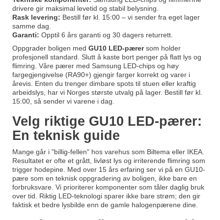
drivere gir maksimal levetid og stabil belysning.
Rask levering:
Bestill før kl. 15:00 – vi sender fra eget lager
samme dag.
Garanti:
Opptil 6 års garanti og 30 dagers returrett.
Oppgrader boligen med
GU10 LED-pærer
som holder
profesjonell standard. Slutt å kaste bort penger på flatt lys og
flimring. Våre pærer med Samsung LED-chips og høy
fargegjengivelse (RA90+) gjengir farger korrekt og varer i
årevis. Enten du trenger dimbare spots til stuen eller kraftig
arbeidslys, har vi Norges største utvalg på lager. Bestill før kl.
15:00, så sender vi varene i dag.
Velg riktige GU10 LED-pærer:
En teknisk guide
Mange går i "billig-fellen" hos varehus som Biltema eller IKEA.
Resultatet er ofte et grått, livløst lys og irriterende flimring som
trigger hodepine. Med over 15 års erfaring ser vi på en GU10-
pære som en teknisk oppgradering av boligen, ikke bare en
forbruksvare. Vi prioriterer komponenter som tåler daglig bruk
over tid. Riktig LED-teknologi sparer ikke bare strøm; den gir
faktisk et bedre lysbilde enn de gamle halogenpærene dine.