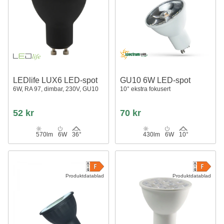
LEDlife LUX6 LED-spot
GU10 6W LED-spot
6W, RA 97, dimbar, 230V, GU10
10° ekstra fokusert
52 kr
70 kr
570lm
6W
36°
430lm
6W
10°
Produktdatablad
Produktdatablad