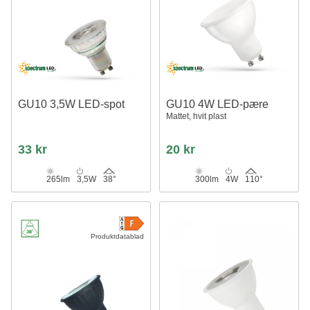
GU10 3,5W LED-spot
GU10 4W LED-pære
Mattet, hvit plast
33 kr
20 kr
265lm
3,5W
38°
300lm
4W
110°
Produktdatablad