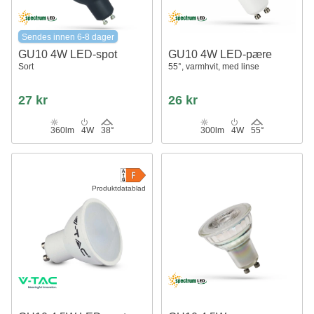
Sendes innen 6-8 dager
GU10 4W LED-spot
GU10 4W LED-pære
Sort
55°, varmhvit, med linse
27 kr
26 kr
360lm
4W
38°
300lm
4W
55°
Produktdatablad