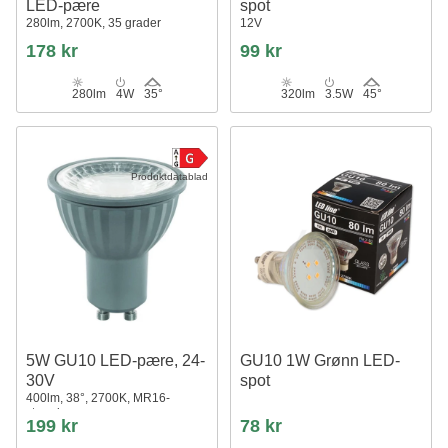
LED-pære
spot
280lm, 2700K, 35 grader
12V
178 kr
99 kr
280lm
4W
35°
320lm
3.5W
45°
Produktdatablad
5W GU10 LED-pære, 24-
GU10 1W Grønn LED-
30V
spot
400lm, 38°, 2700K, MR16-
størrelse
199 kr
78 kr