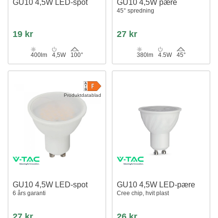
GU10 4,5W LED-spot
GU10 4,5W pære
45° spredning
19 kr
27 kr
400lm
4,5W
100°
380lm
4.5W
45°
Produktdatablad
GU10 4,5W LED-spot
GU10 4,5W LED-pære
6 års garanti
Cree chip, hvit plast
27 kr
26 kr