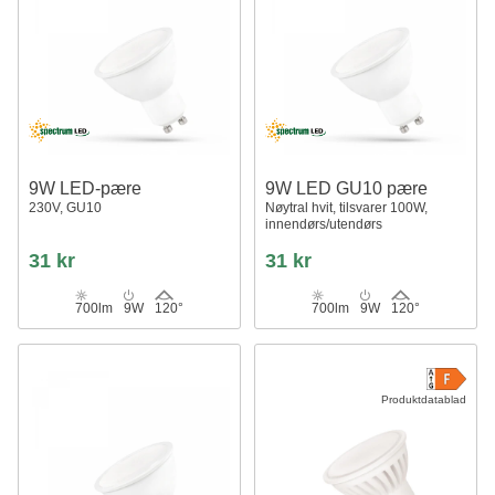
9W LED-pære
9W LED GU10 pære
230V, GU10
Nøytral hvit, tilsvarer 100W,
innendørs/utendørs
31 kr
31 kr
700lm
9W
120°
700lm
9W
120°
Produktdatablad