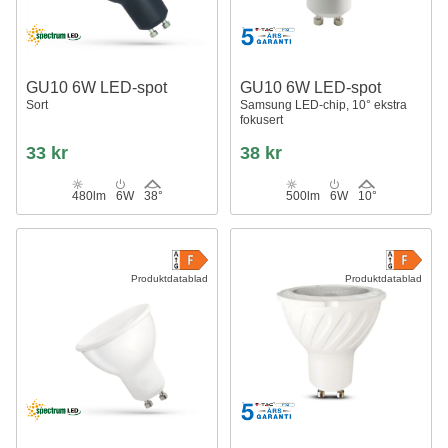
GU10 6W LED-spot
GU10 6W LED-spot
Sort
Samsung LED-chip, 10° ekstra
fokusert
33 kr
38 kr
480lm
6W
38°
500lm
6W
10°
Produktdatablad
Produktdatablad