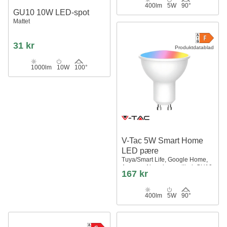
400lm
5W
90°
GU10 10W LED-spot
Mattet
31 kr
Produktdatablad
1000lm
10W
100°
V-Tac 5W Smart Home
LED pære
Tuya/Smart Life, Google Home,
Amazon Alexa kompatibel, GU10
167 kr
Spot
400lm
5W
90°