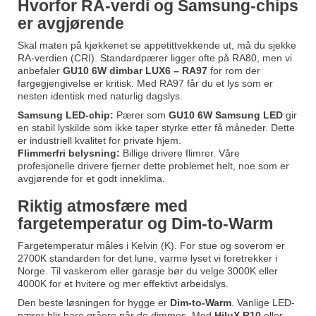
Hvorfor RA-verdi og Samsung-chips
er avgjørende
Skal maten på kjøkkenet se appetittvekkende ut, må du sjekke
RA-verdien (CRI). Standardpærer ligger ofte på RA80, men vi
anbefaler
GU10 6W dimbar LUX6 – RA97
for rom der
fargegjengivelse er kritisk. Med RA97 får du et lys som er
nesten identisk med naturlig dagslys.
Samsung LED-chip:
Pærer som
GU10 6W Samsung LED
gir
en stabil lyskilde som ikke taper styrke etter få måneder. Dette
er industriell kvalitet for private hjem.
Flimmerfri belysning:
Billige drivere flimrer. Våre
profesjonelle drivere fjerner dette problemet helt, noe som er
avgjørende for et godt inneklima.
Riktig atmosfære med
fargetemperatur og Dim-to-Warm
Fargetemperatur måles i Kelvin (K). For stue og soverom er
2700K standarden for det lune, varme lyset vi foretrekker i
Norge. Til vaskerom eller garasje bør du velge 3000K eller
4000K for et hvitere og mer effektivt arbeidslys.
Den beste løsningen for hygge er
Dim-to-Warm
. Vanlige LED-
pærer blir bare gråere når de dimmes. Med
HiluX R10
eller