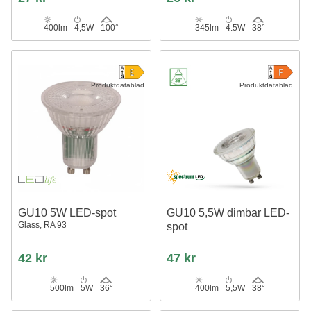
400lm
4,5W
100°
345lm
4.5W
38°
Produktdatablad
Produktdatablad
GU10 5W LED-spot
GU10 5,5W dimbar LED-
Glass, RA 93
spot
42 kr
47 kr
500lm
5W
36°
400lm
5,5W
38°