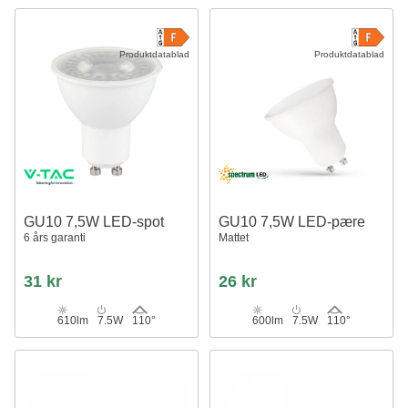
Produktdatablad
Produktdatablad
GU10 7,5W LED-spot
GU10 7,5W LED-pære
6 års garanti
Mattet
31 kr
26 kr
610lm
7.5W
110°
600lm
7.5W
110°