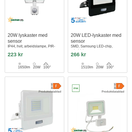
20W lyskaster med
20W LED-lyskaster med
sensor
sensor
IP44, hvit, arbeidslampe, PIR-
SMD, Samsung LED-chip,
sensor
arbeidslampe
223 kr
266 kr
1650lm
20W
100°
1510lm
20W
100°
Produktdatablad
Produktdatablad