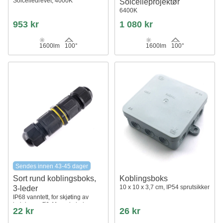
Solcelledrevet, 4000K
Solcelleprojektør
6400K
953 kr
1 080 kr
1600lm
100°
1600lm
100°
Sendes innen 43-45 dager
Sort rund koblingsboks,
Koblingsboks
10 x 10 x 3,7 cm, IP54 sprutsikker
3-leder
IP68 vanntett, for skjøting av
ledninger, Ø6-11mm kabel
22 kr
26 kr