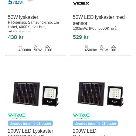
50W lyskaster
50W LED lyskaster med
PIR-sensor, Samsung-chip, 1m
sensor
kabel, 4000K, hvitt hus,
130lm/W, IP65, 5000K, grå,
arbeidslampe
utendørs, arbeidslampe
438 kr
529 kr
4000lm
50W
100°
4500lm
50W
90°
Sendes innen 9-11 dager
Sendes innen 9-11 dager
200W LED Lyskaster
200W LED