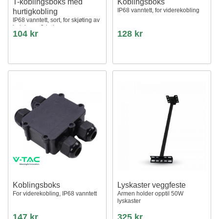
T-koblingsboks med
Koblingsboks
IP68 vanntett, for viderekobling
hurtigkobling
IP68 vanntett, sort, for skjøting av
ledninger, 3-leder
104 kr
128 kr
Koblingsboks
Lyskaster veggfeste
For viderekobling, IP68 vanntett
Armen holder opptil 50W
lyskaster
147 kr
325 kr