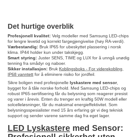
Det hurtige overblik
Profesjonell kvalitet:
Velg modeller med Samsung LED-chips
for lengre levetid og korrekt fargegjengivelse (høy RA-verdi).
Værbestandig:
Bruk IP65 for ubeskyttet plassering i norsk
klima. IP44 holder kun under takskjegg.
Smart styring:
Juster SENS, TIME og LUX for å unngå unødig
tenning fra smådyr og naboer.
Sikker installasjon:
Bruk
Koblingsboks - For viderekobling,
IP68 vanntett
for å eliminere risiko for jordfeil.
Sikre boligen med profesjonelle
lyskastere med sensor
,
bygget for å tåle norske forhold. Med Samsung LED-chips og
robust IP65-sertifisering får du belysning som reagerer presist
og varer i årevis. Enten du trenger en kraftig 50W modell eller
solcelleløsninger, får du maksimal energieffektivitet. Som
belysningsspesialister med 15 års erfaring gir vi deg teknisk
support og sender varene samme dag fra eget lager.
LED Lyskastere
med Sensor: