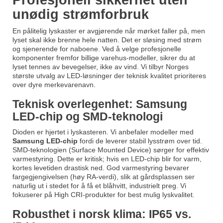
Profesjonell sikkerhet uten
unødig strømforbruk
En pålitelig lyskaster er avgjørende når mørket faller på, men
lyset skal ikke brenne hele natten. Det er sløsing med strøm
og sjenerende for naboene. Ved å velge profesjonelle
komponenter fremfor billige varehus-modeller, sikrer du at
lyset tennes av bevegelser, ikke av vind. Vi tilbyr Norges
største utvalg av LED-løsninger der teknisk kvalitet prioriteres
over dyre merkevarenavn.
Teknisk overlegenhet: Samsung
LED-chip og SMD-teknologi
Dioden er hjertet i lyskasteren. Vi anbefaler modeller med
Samsung LED-chip
fordi de leverer stabil lysstrøm over tid.
SMD-teknologien (Surface Mounted Device) sørger for effektiv
varmestyring. Dette er kritisk; hvis en LED-chip blir for varm,
kortes levetiden drastisk ned. God varmestyring bevarer
fargegjengivelsen (høy RA-verdi), slik at gårdsplassen ser
naturlig ut i stedet for å få et blåhvitt, industrielt preg. Vi
fokuserer på High CRI-produkter for best mulig lyskvalitet.
Robusthet i norsk klima: IP65 vs.