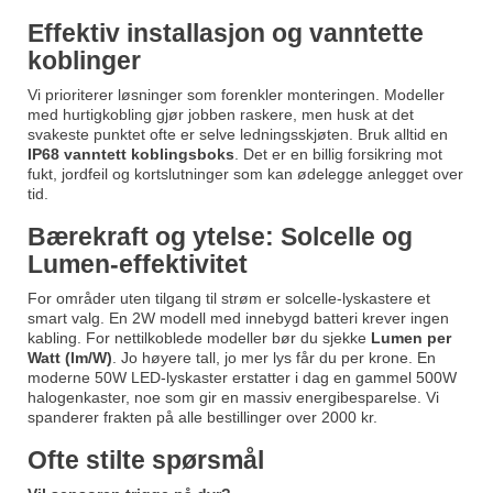
Effektiv installasjon og vanntette
koblinger
Vi prioriterer løsninger som forenkler monteringen. Modeller
med hurtigkobling gjør jobben raskere, men husk at det
svakeste punktet ofte er selve ledningsskjøten. Bruk alltid en
IP68 vanntett koblingsboks
. Det er en billig forsikring mot
fukt, jordfeil og kortslutninger som kan ødelegge anlegget over
tid.
Bærekraft og ytelse: Solcelle og
Lumen-effektivitet
For områder uten tilgang til strøm er solcelle-lyskastere et
smart valg. En 2W modell med innebygd batteri krever ingen
kabling. For nettilkoblede modeller bør du sjekke
Lumen per
Watt (lm/W)
. Jo høyere tall, jo mer lys får du per krone. En
moderne 50W LED-lyskaster erstatter i dag en gammel 500W
halogenkaster, noe som gir en massiv energibesparelse. Vi
spanderer frakten på alle bestillinger over 2000 kr.
Ofte stilte spørsmål