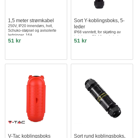
1,5 meter strømkabel
Sort Y-koblingsboks, 5-
250V, IP20 innendørs, hvit,
leder
Schuko-støpsel og avisolerte
IP68 vanntett, for skjøting av
ledninger, 16A
ledninger, Ø8-12mm kabel
51 kr
51 kr
V-Tac koblingsboks
Sort rund koblingsboks,