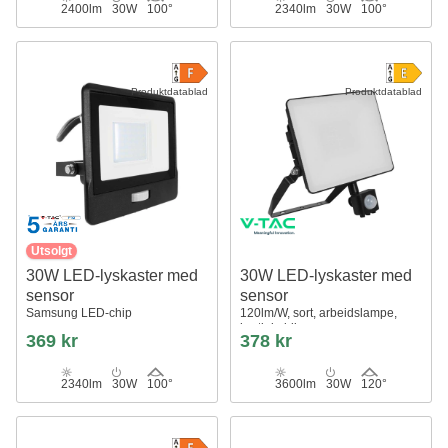
2400lm
30W
100°
2340lm
30W
100°
Produktdatablad
Produktdatablad
Utsolgt
30W LED-lyskaster med
30W LED-lyskaster med
sensor
sensor
Samsung LED-chip
120lm/W, sort, arbeidslampe,
hurtigkobling
369 kr
378 kr
2340lm
30W
100°
3600lm
30W
120°