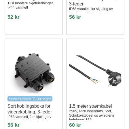
Til å montere skjøteledninger,
3-leder
IP44 vanntett
IP68 vanntett, for skjøting av
ledninger, Ø4-8mm kabel
52 kr
56 kr
Sendes innen 36-38 dager
Sort koblingsboks for
1,5 meter strømkabel
250V, IP20 innendørs, Sort,
viderekobling, 3-leder
Schuko-støpsel og avisolerte
IP68 vanntett, for skjøting av
ledninger, 16A
ledninger, Ø4-8mm kabel
56 kr
60 kr