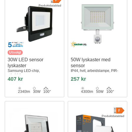
Produktdatablad
Utsolgt
30W LED sensor
50W lyskaster med
lyskaster
sensor
Samsung LED-chip,
IP44, hvit, arbeidslampe, PIR-
arbeidslampe
sensor
407 kr
257 kr
2340lm
30W
100°
4300lm
50W
100°
Produktdatablad