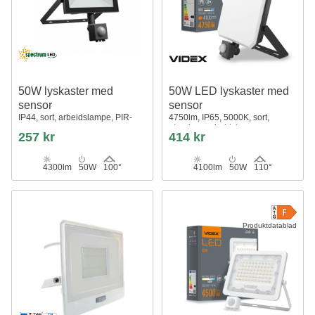
50W lyskaster med
50W LED lyskaster med
sensor
sensor
IP44, sort, arbeidslampe, PIR-
4750lm, IP65, 5000K, sort,
sensor
utendørs, arbeidslampe
257 kr
414 kr
4300lm
50W
100°
4100lm
50W
110°
Produktdatablad