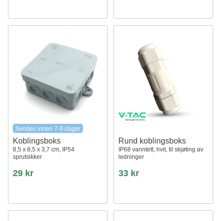
Sendes innen 7-9 dager
Koblingsboks
Rund koblingsboks
8,5 x 8,5 x 3,7 cm, IP54
IP68 vanntett, hvit, til skjøting av
sprutsikker
ledninger
29 kr
33 kr