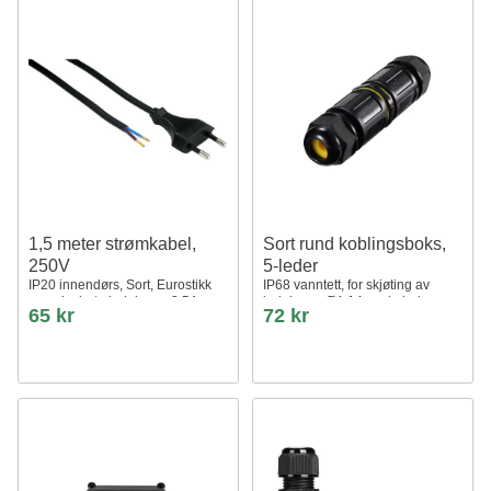
1,5 meter strømkabel,
Sort rund koblingsboks,
250V
5-leder
IP20 innendørs, Sort, Eurostikk
IP68 vanntett, for skjøting av
og avisolerte ledninger, 2,5A
ledninger, Ø4-14mm kabel
65 kr
72 kr