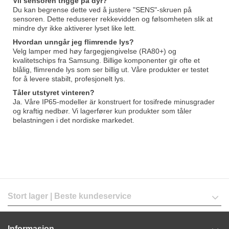
Vil sensoren trigge på dyr?
Du kan begrense dette ved å justere "SENS"-skruen på
sensoren. Dette reduserer rekkevidden og følsomheten slik at
mindre dyr ikke aktiverer lyset like lett.
Hvordan unngår jeg flimrende lys?
Velg lamper med høy fargegjengivelse (RA80+) og
kvalitetschips fra Samsung. Billige komponenter gir ofte et
blålig, flimrende lys som ser billig ut. Våre produkter er testet
for å levere stabilt, profesjonelt lys.
Tåler utstyret vinteren?
Ja. Våre IP65-modeller är konstruert for tosifrede minusgrader
og kraftig nedbør. Vi lagerfører kun produkter som tåler
belastningen i det nordiske markedet.
Stort lager | Beste kundeservice
Informasjon