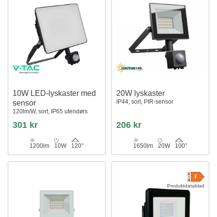
10W LED-lyskaster med
20W lyskaster
IP44, sort, PIR-sensor
sensor
120lm/W, sort, IP65 utendørs
301 kr
206 kr
1200lm
10W
120°
1650lm
20W
100°
Produktdatablad