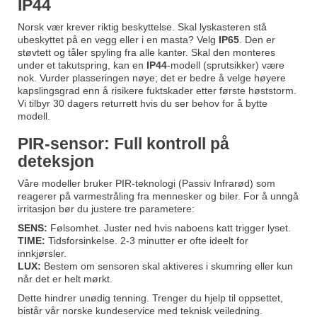
IP44
Norsk vær krever riktig beskyttelse. Skal lyskasteren stå
ubeskyttet på en vegg eller i en masta? Velg
IP65
. Den er
støvtett og tåler spyling fra alle kanter. Skal den monteres
under et takutspring, kan en
IP44
-modell (sprutsikker) være
nok. Vurder plasseringen nøye; det er bedre å velge høyere
kapslingsgrad enn å risikere fuktskader etter første høststorm.
Vi tilbyr 30 dagers returrett hvis du ser behov for å bytte
modell.
PIR-sensor: Full kontroll på
deteksjon
Våre modeller bruker PIR-teknologi (Passiv Infrarød) som
reagerer på varmestråling fra mennesker og biler. For å unngå
irritasjon bør du justere tre parametere:
SENS:
Følsomhet. Juster ned hvis naboens katt trigger lyset.
TIME:
Tidsforsinkelse. 2-3 minutter er ofte ideelt for
innkjørsler.
LUX:
Bestem om sensoren skal aktiveres i skumring eller kun
når det er helt mørkt.
Dette hindrer unødig tenning. Trenger du hjelp til oppsettet,
bistår vår norske kundeservice med teknisk veiledning.