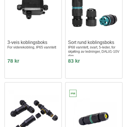
3-veis koblingsboks
Sort rund koblingsboks
For viderekobling, IP65 vanntett
IP68 vanntett, svart, 5-leder, for
skjøting av ledninger, DALI/1-10V
dim
78 kr
83 kr