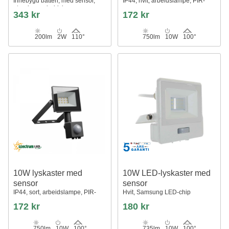
Innebygd batteri, med sensor,
IP44, hvit, arbeidslampe, PIR-
utendørs, arbeidslampe
sensor
343 kr
172 kr
200lm
2W
110°
750lm
10W
100°
10W lyskaster med
10W LED-lyskaster med
sensor
sensor
IP44, sort, arbeidslampe, PIR-
Hvit, Samsung LED-chip
sensor
172 kr
180 kr
750lm
10W
100°
735lm
10W
100°