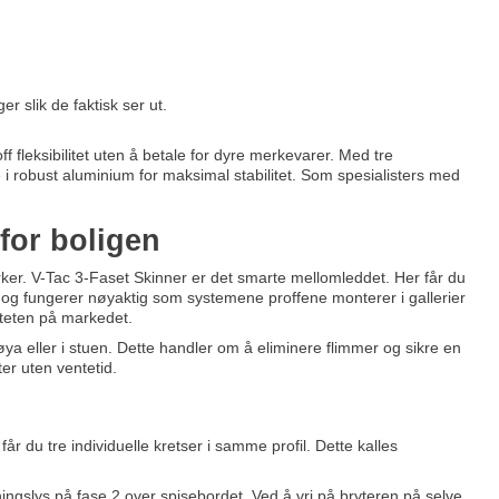
 slik de faktisk ser ut.
ff fleksibilitet uten å betale for dyre merkevarer. Med tre
i robust aluminium for maksimal stabilitet. Som spesialisters med
 for boligen
rker. V-Tac 3-Faset Skinner er det smarte mellomleddet. Her får du
d og fungerer nøyaktig som systemene proffene monterer i gallerier
iteten på markedet.
øya eller i stuen. Dette handler om å eliminere flimmer og sikre en
ter uten ventetid.
får du tre individuelle kretser i samme profil. Dette kalles
ingslys på fase 2 over spisebordet. Ved å vri på bryteren på selve