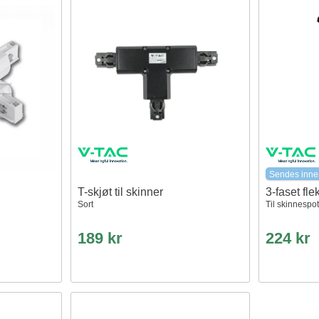
Sendes inne
T-skjøt til skinner
3-faset fle
Sort
Til skinnespot
189 kr
224 kr