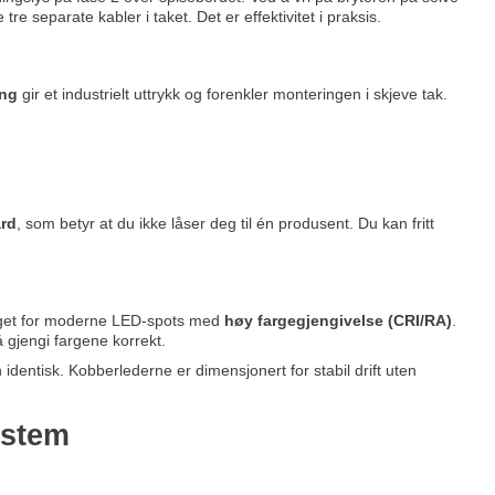
re separate kabler i taket. Det er effektivitet i praksis.
eng
gir et industrielt uttrykk og forenkler monteringen i skjeve tak.
ard
, som betyr at du ikke låser deg til én produsent. Du kan fritt
 laget for moderne LED-spots med
høy fargegjengivelse (CRI/RA)
.
 gjengi fargene korrekt.
en identisk. Kobberlederne er dimensjonert for stabil drift uten
ystem