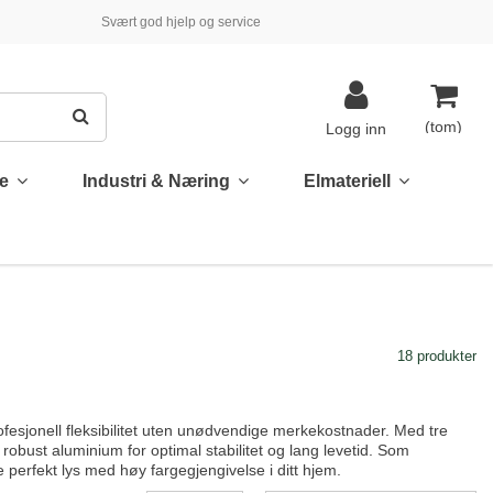
Svært god hjelp og service
(tom)
Logg inn
te
Industri & Næring
Elmateriell
18 produkter
fesjonell fleksibilitet uten unødvendige merkekostnader. Med tre
 robust aluminium for optimal stabilitet og lang levetid. Som
e perfekt lys med høy fargegjengivelse i ditt hjem.