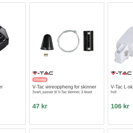
Utsolgt
er
V-Tac wireoppheng for skinner
V-Tac L-sk
Svart, passer til V-Tac skinner, 3-faset
hvit
47 kr
106 kr