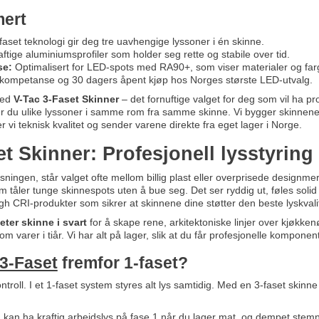
ert
faset teknologi gir deg tre uavhengige lyssoner i én skinne.
ftige aluminiumsprofiler som holder seg rette og stabile over tid.
se:
Optimalisert for LED-spots med RA90+, som viser materialer og farger
 kompetanse og 30 dagers åpent kjøp hos Norges største LED-utvalg.
med
V-Tac 3-Faset Skinner
– det fornuftige valget for deg som vil ha pro
r du ulike lyssoner i samme rom fra samme skinne. Vi bygger skinnene 
r vi teknisk kvalitet og sender varene direkte fra eget lager i Norge.
t Skinner: Profesjonell lysstyring
ningen, står valget ofte mellom billig plast eller overprisede designme
 tåler tunge skinnespots uten å bue seg. Det ser ryddig ut, føles soli
High CRI-produkter som sikrer at skinnene dine støtter den beste lyskval
eter skinne i svart
for å skape rene, arkitektoniske linjer over kjøkken
om varer i tiår. Vi har alt på lager, slik at du får profesjonelle komponen
3-Faset
fremfor 1-faset?
ntroll. I et 1-faset system styres alt lys samtidig. Med en 3-faset skinne 
 kan ha kraftig arbeidslys på fase 1 når du lager mat, og dempet stemn