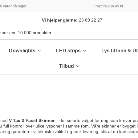
 varer på lager
Frakt fra kun 49 kr
Vi hjelper gjerne:
23 89 22 27
Downlights
LED strips
Lys til Inne & U
Tilbud
 med
V-Tac 3-Faset Skinner
– det smarte valget for deg som krever pro
 full kontroll over ulike lyssoner i samme rom. Våre skinner er bygget i
ring garanterer vi teknisk kvalitet og rask levering, slik at du kan skap