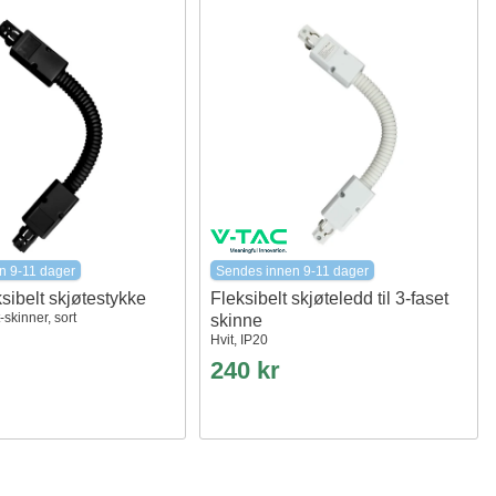
n 9-11 dager
Sendes innen 9-11 dager
ksibelt skjøtestykke
Fleksibelt skjøteledd til 3-faset
-skinner, sort
skinne
Hvit, IP20
240 kr