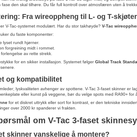
fase den skal tilhøre. Du får full kontroll over atmosfæren uten å trekke t
ring: Fra wireoppheng til L- og T-skjøter
or er V-Tac-systemet modulært. Har du stor takhøyde?
V-Tac wireopph
ruker du faste komponenter:
 lyset rundt hjørner.
n forgreining midt i rommet.
forlengelse av rette strekk.
estykke for en sikker installasjon. Systemet følger
Global Track Stand
s senere.
et og kompatibilitet
mleder; lyskvaliteten avhenger av spottene. V-Tac 3-faset skinner er
n benkeplate eller kunst på veggene, bør du velge spots med RA90+ for å
inne
for et diskret uttrykk eller sort for kontrast, er den tekniske innsid
linger over 2000 kr spanderer vi frakten.
 spørsmål om V-Tac 3-faset skinnes
set skinner vanskelige å montere?