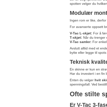
spotten velger du hvilken 
Modulær monte
Ingen rom er like, derf
For avanserte oppsett b
V-Tac L-skjøt:
For å føre
T-skjøt:
Når du trenger e
V-Tac samler:
For enkel 
Avslutt alltid med et end
bytte eller legge til spot
Teknisk kvalit
En skinne er kun en strø
Har du investert i en fi
Enten du velger
hvit sk
spenningsfall. Ved bestil
Ofte stilte
Er V-Tac 3-fa