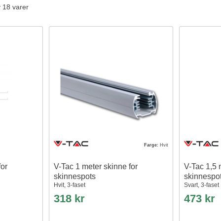
v 18 varer
Farge:
Hvit
for
V-Tac 1 meter skinne for
V-Tac 1,5 
skinnespots
skinnespo
Hvit, 3-faset
Svart, 3-faset
318 kr
473 kr