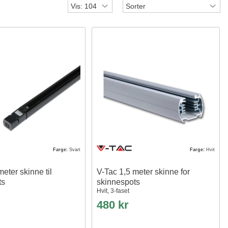
Farge:
Svart
Farge:
Hvit
meter skinne til
V-Tac 1,5 meter skinne for
ts
skinnespots
Hvit, 3-faset
480 kr