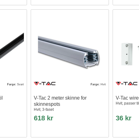
Farge:
Svart
Farge:
Hvit
il
V-Tac 2 meter skinne for
V-Tac wire
Hvit, passer t
skinnespots
Hvit, 3-faset
618 kr
36 kr