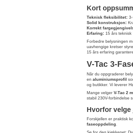
Kort oppsumm
Teknisk fleksibilitet:
3-
Solid konstruksjon:
Kra
Korrekt fargegjengivel
Erfaring:
15 års teknisk
Forbedre belysningen 
uavhengige kretser styre
15 års erfaring garantere
V-Tac 3-Fase
Når du oppgraderer belys
en
aluminiumsprofil
som
og butikker. Vi leverer 
Mange velger
V-Tac 2 m
stabil 230V-forbindelse s
Hvorfor velge
Forskjellen er praktisk ko
faseoppdeling
.
Se for deg kjøkkenet: Du