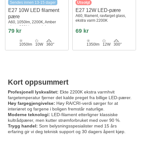
Sendes innen 13-15 dager
Utsolgt
E27 10W LED filament
E27 12W LED-pære
A60, filament, ravfarget glass,
pære
ekstra varm 2200K
A60, 1050lm, 2200K, Amber
glass, 360° lysspredning
79 kr
69 kr
1050lm
10W
360°
1350lm
12W
300°
Kort oppsummert
Profesjonell lyskvalitet:
Ekte 2200K ekstra varmhvit
fargetemperatur fjerner det kalde preget fra billige LED-pærer.
Høy fargegjengivelse:
Høy RA/CRI-verdi sørger for at
interiøret og fargene i boligen fremstår naturlige.
Moderne teknologi:
LED-filament etterligner klassiske
kultrådpærer, men kutter strømforbruket med over 90 %.
Trygg handel:
Som belysningsspesialister med 15 års
erfaring gir vi deg teknisk support og 30 dagers åpent kjøp.