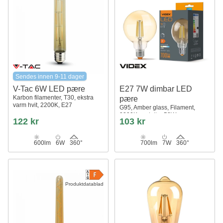
Sendes innen 9-11 dager
V-Tac 6W LED pære
E27 7W dimbar LED
Karbon filamenter, T30, ekstra
pære
varm hvit, 2200K, E27
G95, Amber glass, Filament,
2200K, erstatter 53W
122 kr
103 kr
600lm
6W
360°
700lm
7W
360°
Produktdatablad