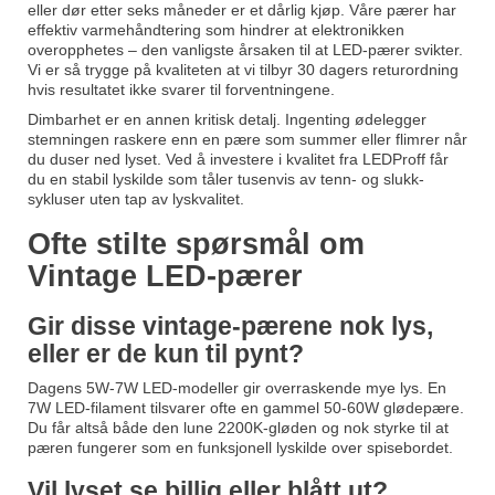
eller dør etter seks måneder er et dårlig kjøp. Våre pærer har
effektiv varmehåndtering som hindrer at elektronikken
overopphetes – den vanligste årsaken til at LED-pærer svikter.
Vi er så trygge på kvaliteten at vi tilbyr 30 dagers returordning
hvis resultatet ikke svarer til forventningene.
Dimbarhet er en annen kritisk detalj. Ingenting ødelegger
stemningen raskere enn en pære som summer eller flimrer når
du duser ned lyset. Ved å investere i kvalitet fra LEDProff får
du en stabil lyskilde som tåler tusenvis av tenn- og slukk-
sykluser uten tap av lyskvalitet.
Ofte stilte spørsmål om
Vintage LED-pærer
Gir disse vintage-pærene nok lys,
eller er de kun til pynt?
Dagens 5W-7W LED-modeller gir overraskende mye lys. En
7W LED-filament tilsvarer ofte en gammel 50-60W glødepære.
Du får altså både den lune 2200K-gløden og nok styrke til at
pæren fungerer som en funksjonell lyskilde over spisebordet.
Vil lyset se billig eller blått ut?