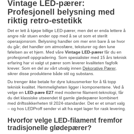
Vintage LED-pærer:
Profesjonell belysning med
riktig retro-estetikk
Det er lett å kjøpe billige LED-pærer, men det er enda lettere å
angre når stuen ender opp med å se ut som et sterilt
operasjonsrom. Belysning handler om mer enn bare å se hvor
du går; det handler om atmosfære, teksturer og den lune
følelsen av et hjem. Med våre
Vintage LED-pærer
får du en
profesjonell oppgradering. Som spesialister med 15 års teknisk
erfaring har vi valgt ut pærer som leverer kvaliteten fagfolk
krever. Som en del av vårt utvalg innen
Dekorative Pærer
,
sikrer disse produktene både stil og substans.
Du trenger ikke betale for dyre luksusmerker for å få topp
teknisk kvalitet. Hemmeligheten ligger i komponentene. Ved å
velge en
LED-pære E27
med moderne filament-teknologi, får
du det klassiske utseendet til gamle glødepærer kombinert
med driftssikkerheten til 2024-standarder. Det er et smart valg
– og hos LEDProff sender vi alt fra eget lager for rask levering.
Hvorfor velge LED-filament fremfor
tradisjonelle glødepærer?