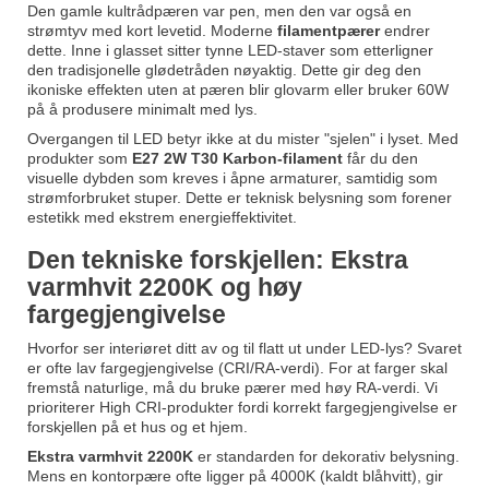
Den gamle kultrådpæren var pen, men den var også en
strømtyv med kort levetid. Moderne
filamentpærer
endrer
dette. Inne i glasset sitter tynne LED-staver som etterligner
den tradisjonelle glødetråden nøyaktig. Dette gir deg den
ikoniske effekten uten at pæren blir glovarm eller bruker 60W
på å produsere minimalt med lys.
Overgangen til LED betyr ikke at du mister "sjelen" i lyset. Med
produkter som
E27 2W T30 Karbon-filament
får du den
visuelle dybden som kreves i åpne armaturer, samtidig som
strømforbruket stuper. Dette er teknisk belysning som forener
estetikk med ekstrem energieffektivitet.
Den tekniske forskjellen: Ekstra
varmhvit 2200K og høy
fargegjengivelse
Hvorfor ser interiøret ditt av og til flatt ut under LED-lys? Svaret
er ofte lav fargegjengivelse (CRI/RA-verdi). For at farger skal
fremstå naturlige, må du bruke pærer med høy RA-verdi. Vi
prioriterer High CRI-produkter fordi korrekt fargegjengivelse er
forskjellen på et hus og et hjem.
Ekstra varmhvit 2200K
er standarden for dekorativ belysning.
Mens en kontorpære ofte ligger på 4000K (kaldt blåhvitt), gir