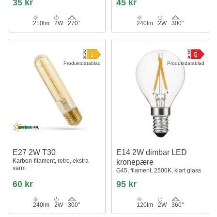
35 kr
45 kr
210lm
2W
270°
240lm
2W
300°
Produktdatablad
Produktdatablad
E27 2W T30
E14 2W dimbar LED
Karbon-filament, retro, ekstra
kronepære
varm
G45, filament, 2500K, klart glass
60 kr
95 kr
240lm
2W
300°
120lm
2W
360°