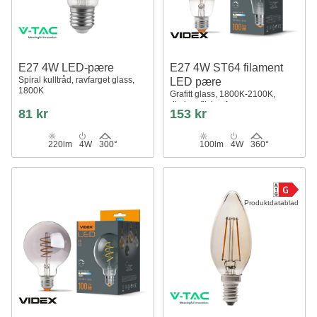
E27 4W LED-pære
E27 4W ST64 filament
Spiral kulltråd, ravfarget glass,
LED pære
1800K
Grafitt glass, 1800K-2100K,
dimbar, flicker free
81 kr
153 kr
220lm
4W
300°
100lm
4W
360°
Produktdatablad