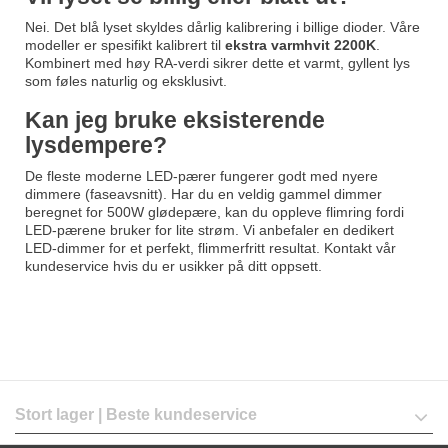
Nei. Det blå lyset skyldes dårlig kalibrering i billige dioder. Våre
modeller er spesifikt kalibrert til
ekstra varmhvit 2200K
.
Kombinert med høy RA-verdi sikrer dette et varmt, gyllent lys
som føles naturlig og eksklusivt.
Kan jeg bruke eksisterende
lysdempere?
De fleste moderne LED-pærer fungerer godt med nyere
dimmere (faseavsnitt). Har du en veldig gammel dimmer
beregnet for 500W glødepære, kan du oppleve flimring fordi
LED-pærene bruker for lite strøm. Vi anbefaler en dedikert
LED-dimmer for et perfekt, flimmerfritt resultat. Kontakt vår
kundeservice hvis du er usikker på ditt oppsett.
Stort lager | Beste kundeservice