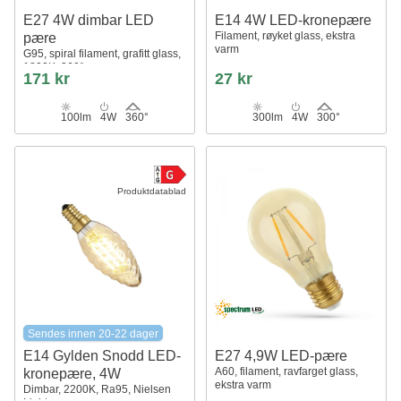
E27 4W dimbar LED
E14 4W LED-kronepære
Filament, røyket glass, ekstra
pære
varm
G95, spiral filament, grafitt glass,
1800K, 360°
171 kr
27 kr
100lm
4W
360°
300lm
4W
300°
Produktdatablad
Sendes innen 20-22 dager
E14 Gylden Snodd LED-
E27 4,9W LED-pære
A60, filament, ravfarget glass,
kronepære, 4W
ekstra varm
Dimbar, 2200K, Ra95, Nielsen