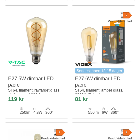
Produktdatablad
Sendes innen 13-15 dager
E27 5W dimbar LED-
E27 6W dimbar LED
pære
pære
ST64, filament, ravfarget glass,
ST64, filament, amber glass,
ekstra varm 1800K
2200K, flicker free
119 kr
81 kr
250lm
4.8W
300°
550lm
6W
360°
Produktdatablad
Produktdatablad