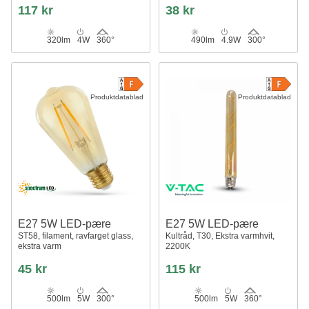
Light
117 kr
38 kr
320lm
4W
360°
490lm
4.9W
300°
Produktdatablad
Produktdatablad
E27 5W LED-pære
E27 5W LED-pære
ST58, filament, ravfarget glass,
Kultråd, T30, Ekstra varmhvit,
ekstra varm
2200K
45 kr
115 kr
500lm
5W
300°
500lm
5W
360°