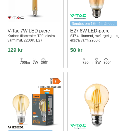
Sendes om 1½ - 2 måneder
V-Tac 7W LED pære
E27 8W LED-pære
Karbon filamenter, T30, ekstra
ST64, filament, ravfarget glass,
varm hvit, 2200K, E27
ekstra varm 2200K
129 kr
58 kr
700lm
7W
360°
720lm
8W
300°
Produktdatablad