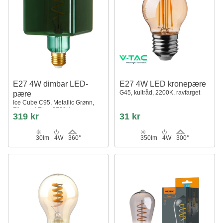
E27 4W dimbar LED-
E27 4W LED kronepære
G45, kultråd, 2200K, ravfarget
pære
Ice Cube C95, Metallic Grønn,
Filament Flex, 2700K
319 kr
31 kr
30lm
4W
360°
350lm
4W
300°