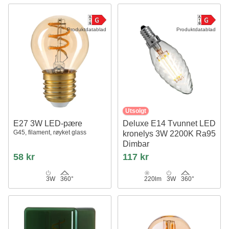
Produktdatablad
Produktdatablad
Utsolgt
E27 3W LED-pære
Deluxe E14 Tvunnet LED
G45, filament, røyket glass
kronelys 3W 2200K Ra95
Dimbar
58 kr
117 kr
3W
360°
220lm
3W
360°