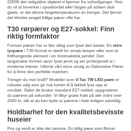
2200K det rødgyldne skjæret vi kjenner fra solnedganger. Hvis
du vil at treverket i spisebordet eller fargen på sofaen skal
gløde, er det denne fargetemperaturen du trenger. Det fjerner
det kliniske preget billige pærer ofte har.
T30 rørpærer og E27-sokkel: Finn
riktig formfaktor
Formen pæren har er like viktig som lyset den kaster. En
retro
lyspære
i T30-format er ideell for smale lamper eller som et
fritthengende element i en minimalistisk pendel. Den
langstrakte formen sprer lyset jevnt og ser profesjonell ut i
moderne interiør. Utforsk vårt store utvalg av Dekorative Pærer
for å finne den perfekte matchen.
Trenger du mer kraft? Modeller som
V-Tac 7W LED-pære
er
robuste valg som gir nok lumen til å faktisk lyse opp et
område. Siden de bruker standard E27-sokkel, oppgraderer
du pærene på sekunder. Vi tilbyr gratis frakt på alle ordre over
2000 kr, slik at du kan bytte ut pærene i hele boligen samtidig.
Holdbarhet for den kvalitetsbevisste
huseier
Pris og verdi er ikke det samme. En billig pære som flimrer