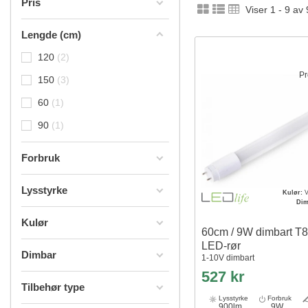
Pris
Viser 1 - 9 av 
Lengde (cm)
120
2
Pr
150
3
60
1
90
1
Forbruk
Lysstyrke
Kulør:
V
Dim
Kulør
60cm / 9W dimbart 
LED-rør
Dimbar
1-10V dimbart
527 kr
Tilbehør type
Lysstyrke
Forbruk
900lm
9W