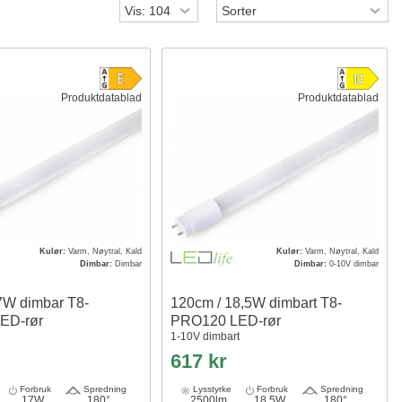
Produktdatablad
Produktdatablad
Kulør:
Varm, Nøytral, Kald
Kulør:
Varm, Nøytral, Kald
Dimbar:
Dimbar
Dimbar:
0-10V dimbar
7W dimbar T8-
120cm / 18,5W dimbart T8-
ED-rør
PRO120 LED-rør
1-10V dimbart
617 kr
Forbruk
Spredning
Lysstyrke
Forbruk
Spredning
17W
180°
2500lm
18,5W
180°