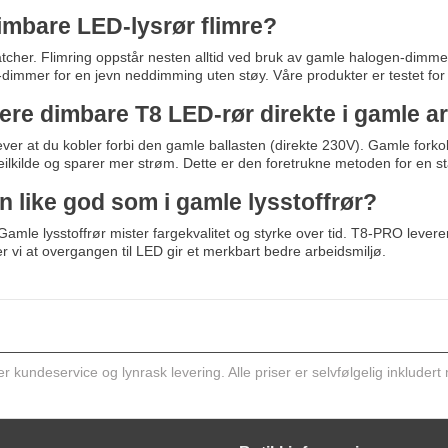
imbare LED-lysrør flimre?
matcher. Flimring oppstår nesten alltid ved bruk av gamle halogen-dimme
immer for en jevn neddimming uten støy. Våre produkter er testet for å
lere dimbare T8 LED-rør direkte i gamle 
ever at du kobler forbi den gamle ballasten (direkte 230V). Gamle forko
feilkilde og sparer mer strøm. Dette er den foretrukne metoden for en sta
en like god som i gamle lysstoffrør?
amle lysstoffrør mister fargekvalitet og styrke over tid. T8-PRO levere
r vi at overgangen til LED gir et merkbart bedre arbeidsmiljø.
kundeservice og lynrask levering. Alle priser er selvfølgelig inkludert