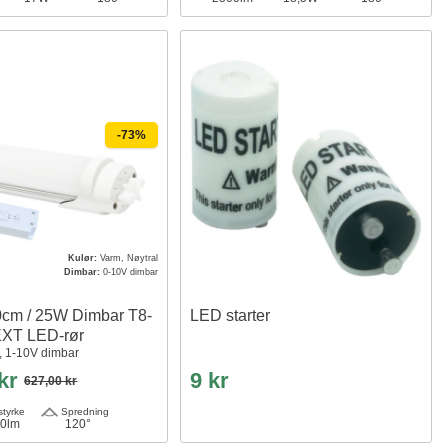
-73%
Kulør:
Varm, Nøytral
Dimbar:
0-10V dimbar
50cm / 25W Dimbar T8-
LED starter
XT LED-rør
r, 1-10V dimbar
 kr
9 kr
627,00 kr
tyrke
Spredning
0lm
120°