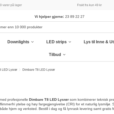
 varer på lager
Frakt fra kun 49 kr
Vi hjelper gjerne:
23 89 22 27
Downlights
LED strips
Lys til Inne & U
Tilbud
8 LED Lysrør
Dimbare T8 LED Lysrør
med profesjonelle
Dimbare T8 LED Lysrør
som kombinerer teknisk pres
flimmerfri ytelse og høy fargegjengivelse (CRI) for et naturlig lysmiljø. 
både hjem og verksted. Bestill i dag og få lynrask levering samt gratis f