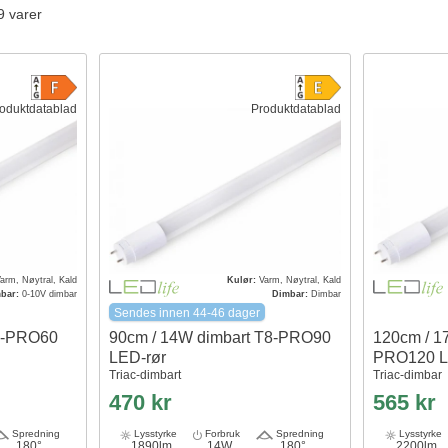
9 varer
oduktdatablad
Produktdatablad
arm, Nøytral, Kald
Kulør:
Varm, Nøytral, Kald
bar:
0-10V dimbar
Dimbar:
Dimbar
Sendes innen 44-46 dager
T8-PRO60
90cm / 14W dimbart T8-PRO90
120cm / 1
LED-rør
PRO120 L
Triac-dimbart
Triac-dimbar
470 kr
565 kr
Spredning
Lysstyrke
Forbruk
Spredning
Lysstyrke
180°
1890lm
14W
180°
2200lm