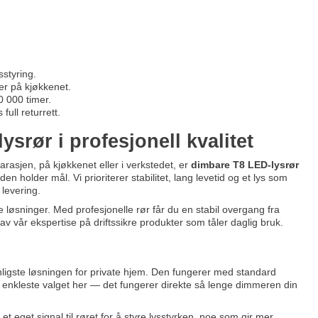
sstyring.
er på kjøkkenet.
0 000 timer.
ull returrett.
rør i profesjonell kvalitet
garasjen, på kjøkkenet eller i verkstedet, er
dimbare T8 LED-lysrør
en holder mål. Vi prioriterer stabilitet, lang levetid og et lys som
 levering.
ge løsninger. Med profesjonelle rør får du en stabil overgang fra
t av vår ekspertise på driftssikre produkter som tåler daglig bruk.
ligste løsningen for private hjem. Den fungerer med standard
 enkleste valget her — det fungerer direkte så lenge dimmeren din
et eget signal til røret for å styre lysstyrken, noe som gir mer