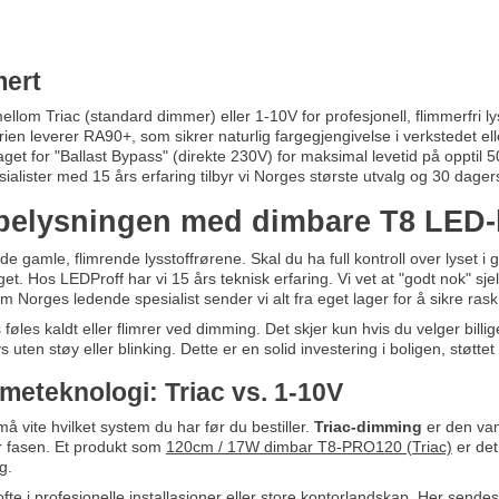
ert
llom Triac (standard dimmer) eller 1-10V for profesjonell, flimmerfri ly
n leverer RA90+, som sikrer naturlig fargegjengivelse i verkstedet ell
get for "Ballast Bypass" (direkte 230V) for maksimal levetid på opptil 5
alister med 15 års erfaring tilbyr vi Norges største utvalg og 30 dagers f
elysningen med dimbare T8 LED-lys
 de gamle, flimrende lysstoffrørene. Skal du ha full kontroll over lyset i 
et. Hos LEDProff har vi 15 års teknisk erfaring. Vi vet at "godt nok" sjeld
Som Norges ledende spesialist sender vi alt fra eget lager for å sikre rask
føles kaldt eller flimrer ved dimming. Det skjer kun hvis du velger billi
s uten støy eller blinking. Dette er en solid investering i boligen, støtte
mmeteknologi: Triac vs. 1-10V
å vite hvilket system du har før du bestiller.
Triac-dimming
er den van
 fasen. Et produkt som
120cm / 17W dimbar T8-PRO120 (Triac)
er det
g.
te i profesjonelle installasjoner eller store kontorlandskap. Her sendes 