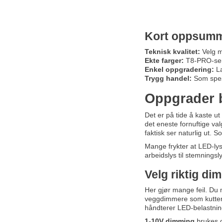
Kort oppsumm
Teknisk kvalitet:
Velg me
Ekte farger:
T8-PRO-serie
Enkel oppgradering:
La
Trygg handel:
Som spesi
Oppgrader b
Det er på tide å kaste ut
det eneste fornuftige valg
faktisk ser naturlig ut. 
Mange frykter at LED-lys 
arbeidslys til stemningsly
Velg riktig di
Her gjør mange feil. Du m
veggdimmere som kutter
håndterer LED-belastnin
1-10V dimming
brukes of