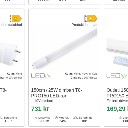
oduktdatablad
Produktdatablad
Kulør:
Varm
Kulør:
Varm, Nøytral, Kald
bar:
0-10V dimbar
Dimbar:
0-10V dimbar
T8-
150cm / 25W dimbart T8-
Outlet: 1
PRO150 LED-rør
PRO150 E
1-10V dimbart
Ekstern drive
731 kr
169,29
Spredning
Lysstyrke
Forbruk
Spredning
Lyss
180°
3200lm
24W
180°
330