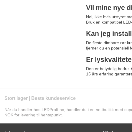
Vil mine nye d
Nei, ikke hvis utstyret 
Bruk en kompatibel LED-d
Kan jeg instal
De fleste dimbare rør kr
fjerner du en potensiell 
Er lyskvalitet
Den er betydelig bedre. G
15 års erfaring garantere
Stort lager | Beste kundeservice
Når du handler hos LEDProff.no, handler du i en nettbutikk med super 
NOK for levering til hentepunkt.