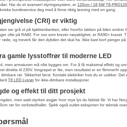
ivåer. Har du et avansert styringssystem, er
120cm / 18,5W T8-PRO120
tekniske kundeservice deg med å finne riktig løsning med en gang.
jengivelse (CRI) er viktig
aten ser grå ut på kjøkkenbenken, eller hvorfor lakken på bilen endrer 
ligger ofte på RA80. For oss som krever nøyaktighet, er RA90+ kravet.
ir røde, og treverk får den dybden det skal ha. Ikke kast bort penger på b
Fra gamle lysstoffrør til moderne LED
d, men armaturen må ofte bygges om. For å få maksimal effekt og unng
ret direkte til 230V. Inngrepet er lite, men resultatet er en flimmerfri
l dimbare rør. Sikkerhet først: Kontakt elektriker hvis du er usikker. Det
ndard
T8 LED Lysrør
for ikke-dimbare installasjoner.
gde og effekt til ditt prosjekt
den, men watt-styrken avgjør hvor mye lys du faktisk får. Vi har Nor
0cm rør for verkstedhaller. Sjekk også outlet-seksjonen for teknisk overleg
spørsmål