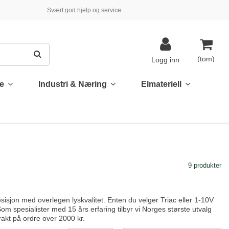
Svært god hjelp og service
(tom)
Logg inn
te
Industri & Næring
Elmateriell
9 produkter
isjon med overlegen lyskvalitet. Enten du velger Triac eller 1-10V
Som spesialister med 15 års erfaring tilbyr vi Norges største utvalg
rakt på ordre over 2000 kr.