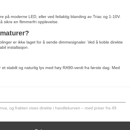
re på moderne LED, eller ved feilaktig blanding av Triac og 1-10V.
 sikre en flimmerfri opplevelse.
armaturer?
blinger er ikke laget for å sende dimmesignaler. Ved å koble direkte
bil installasjon.
r et stabilt og naturlig lys med høy RA90-verdi fra første dag. Med
 mva, og frakten vises direkte i handlekurven – med priser fra 49