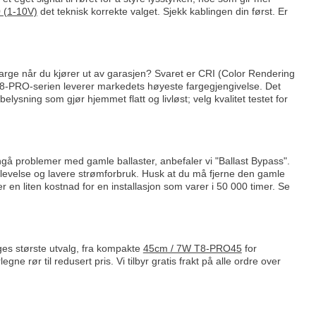
 (1-10V)
det teknisk korrekte valget. Sjekk kablingen din først. Er
farge når du kjører ut av garasjen? Svaret er CRI (Color Rendering
 T8-PRO-serien leverer markedets høyeste fargegjengivelse. Det
elysning som gjør hjemmet flatt og livløst; velg kvalitet testet for
å problemer med gamle ballaster, anbefaler vi "Ballast Bypass".
 opplevelse og lavere strømforbruk. Husk at du må fjerne den gamle
 er en liten kostnad for en installasjon som varer i 50 000 timer. Se
ges største utvalg, fra kompakte
45cm / 7W T8-PRO45
for
ne rør til redusert pris. Vi tilbyr gratis frakt på alle ordre over