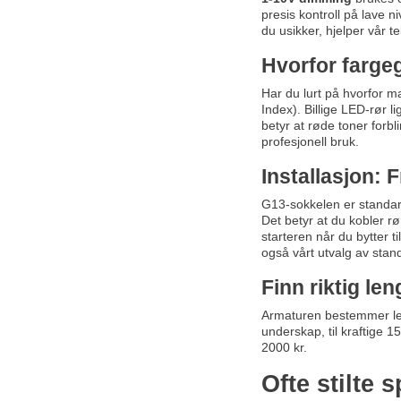
presis kontroll på lave n
du usikker, hjelper vår 
Hvorfor fargeg
Har du lurt på hvorfor m
Index). Billige LED-rør 
betyr at røde toner forbl
profesjonell bruk.
Installasjon: 
G13-sokkelen er standar
Det betyr at du kobler rø
starteren når du bytter ti
også vårt utvalg av sta
Finn riktig len
Armaturen bestemmer leng
underskap, til kraftige 15
2000 kr.
Ofte stilte 