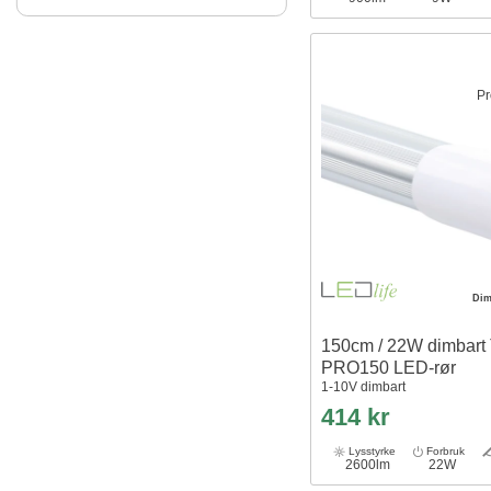
Pr
Dim
150cm / 22W dimbart 
PRO150 LED-rør
1-10V dimbart
414 kr
Lysstyrke
Forbruk
2600lm
22W