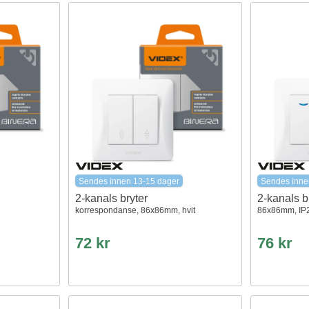
Sendes innen 13-15 dager
Sendes inne
2-kanals bryter
2-kanals b
korrespondanse, 86x86mm, hvit
86x86mm, IP2
72 kr
76 kr