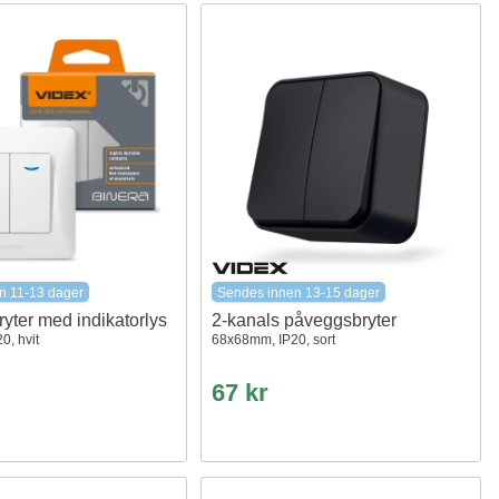
n 11-13 dager
Sendes innen 13-15 dager
ryter med indikatorlys
2-kanals påveggsbryter
0, hvit
68x68mm, IP20, sort
67 kr