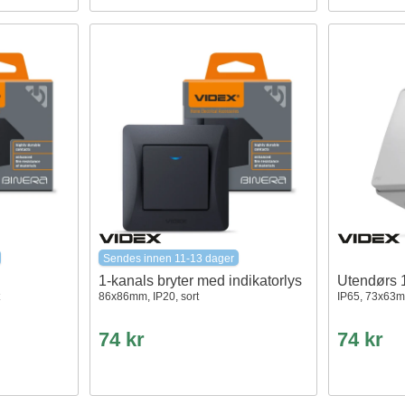
Sendes innen 11-13 dager
1-kanals bryter med indikatorlys
Utendørs 1
86x86mm, IP20, sort
IP65, 73x63m
74 kr
74 kr