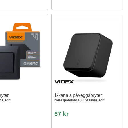
ryter
1-kanals påveggsbryter
0, sort
korrespondanse, 68x68mm, sort
67 kr