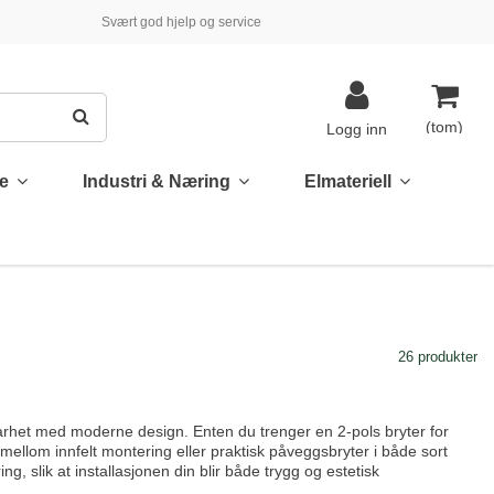
Svært god hjelp og service
(tom)
Logg inn
te
Industri & Næring
Elmateriell
26 produkter
rhet med moderne design. Enten du trenger en 2-pols bryter for
g mellom innfelt montering eller praktisk påveggsbryter i både sort
ing, slik at installasjonen din blir både trygg og estetisk