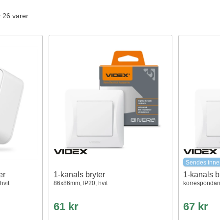
v 26 varer
Sendes inne
er
1-kanals bryter
1-kanals b
hvit
86x86mm, IP20, hvit
korrespondan
61 kr
67 kr