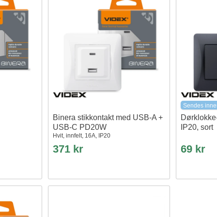
Sendes inne
Binera stikkontakt med USB-A +
Dørklokke
USB-C PD20W
IP20, sort
Hvit, innfelt, 16A, IP20
371 kr
69 kr