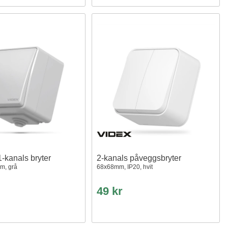
-kanals bryter
2-kanals påveggsbryter
m, grå
68x68mm, IP20, hvit
49 kr