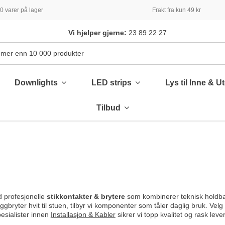
 varer på lager
Frakt fra kun 49 kr
Vi hjelper gjerne:
23 89 22 27
Downlights
LED strips
Lys til Inne & U
Tilbud
 profesjonelle
stikkontakter & brytere
som kombinerer teknisk holdba
eggbryter hvit til stuen, tilbyr vi komponenter som tåler daglig bruk. Vel
pesialister innen
Installasjon & Kabler
sikrer vi topp kvalitet og rask lever