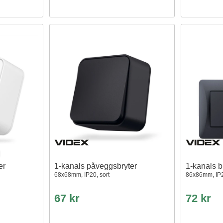
er
1-kanals påveggsbryter
1-kanals b
68x68mm, IP20, sort
86x86mm, IP2
67 kr
72 kr