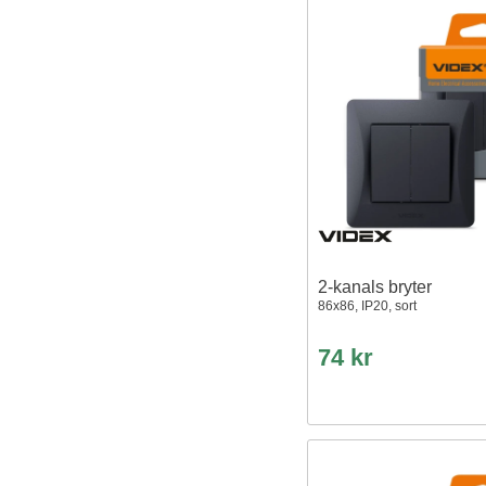
2-kanals bryter
86x86, IP20, sort
74 kr