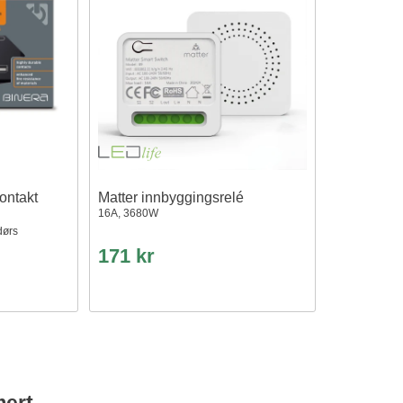
ontakt
Matter innbyggingsrelé
16A, 3680W
dørs
171 kr