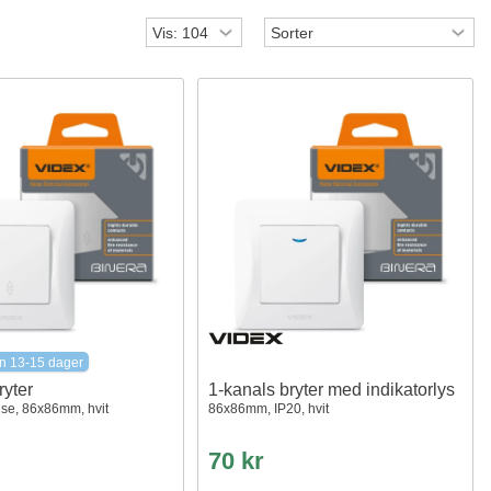
n 13-15 dager
ryter
1-kanals bryter med indikatorlys
se, 86x86mm, hvit
86x86mm, IP20, hvit
70 kr