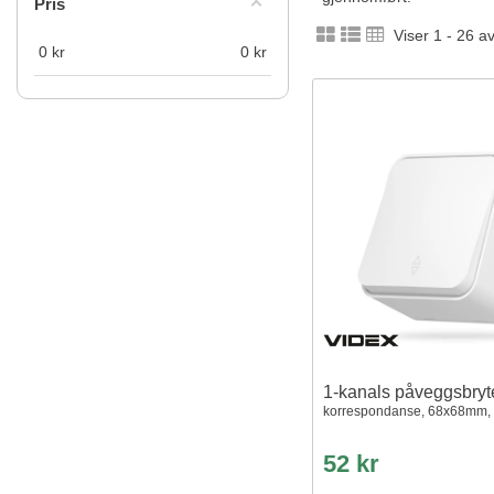
Pris
Viser 1 - 26 a
0
kr
0
kr
1-kanals påveggsbryt
korrespondanse, 68x68mm, 
52 kr