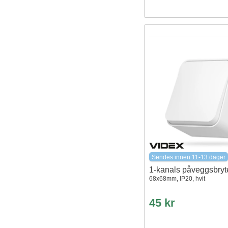
Sendes innen 11-13 dager
1-kanals påveggsbryt
68x68mm, IP20, hvit
45 kr