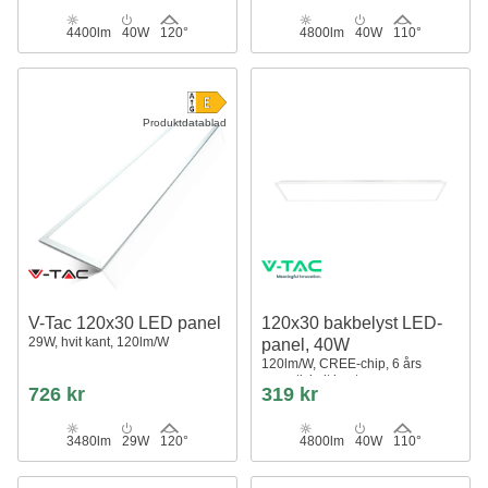
4400lm
40W
120°
4800lm
40W
110°
Produktdatablad
V-Tac 120x30 LED panel
120x30 bakbelyst LED-
29W, hvit kant, 120lm/W
panel, 40W
120lm/W, CREE-chip, 6 års
garanti, hvit kant
726 kr
319 kr
3480lm
29W
120°
4800lm
40W
110°