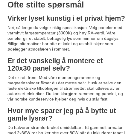
Ofte stilte spørsmål
Virker lyset kunstig i et privat hjem?
Nei, så lenge du velger riktig spesifikasjon. Velg paneler med
varmhvit fargetemperatur (3000K) og høy RA-verdi. Våre
paneler gir et stabilt, behagelig lys som minner om dagslys.
Billige alternativer har ofte et kaldt og ustabilt skjær som
ødelegger atmosfæren i rommet.
Er det vanskelig å montere et
120x30 panel selv?
Det er rett frem. Med våre monteringsrammer og
magnetløsninger fikser du det meste selv. Husk at selve den
faste elektriske tilkoblingen til strømnettet skal utføres av en
autorisert elektriker. Du kan klargjøre rammen og panelet, og
vår norske kundeservice hjelper deg hvis du står fast.
Hvor mye sparer jeg på å bytte ut
gamle lysrør?
Du halverer strømforbruket umiddelbart. Et gammelt armatur
med 2x36W rør bruker ofte over 80W når du inkluderer tapet i