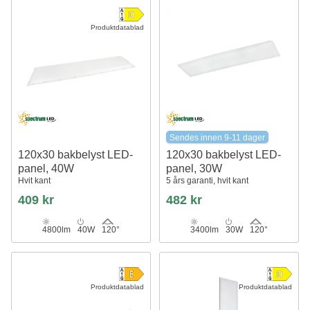
Produktdatablad
Sendes innen 9-11 dager
120x30 bakbelyst LED-
120x30 bakbelyst LED-
panel, 40W
panel, 30W
Hvit kant
5 års garanti, hvit kant
409 kr
482 kr
4800lm
40W
120°
3400lm
30W
120°
Produktdatablad
Produktdatablad