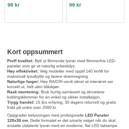
og strekkavlaster, 0-10V / DALI
99 kr
99 kr
Kort oppsummert
Proff kvalitet:
Bytt ut flimrende lysrør med flimmerfrie LED-
paneler som gir et naturlig arbeidslys.
Høy effektivitet:
Velg modeller med opptil 140 lm/W for
maksimalt lysutbytte og lavere strømregning.
Naturlige farger:
Høy RA/CRI-verdi sikrer at interiøret ser
korrekt ut, helt uten blåskjær.
Rask montering:
Bruk hurtig-samlesett og skrueløse
koblingsklemmer for en enkel og sikker installasjon.
Trygg handel:
15 års erfaring, 30 dagers returrett og gratis
frakt på ordre over 2000 kr.
Oppgrader belysningen med profesjonelle
LED Paneler
120x30 cm
. Dette formatet er det smarte valget når du skal
erstatte utdaterte lysrør med en moderne, flat LED taklampe.