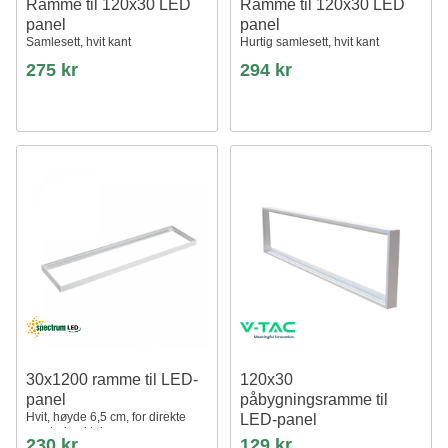
Ramme til 120x30 LED
Ramme til 120x30 LED
panel
panel
Samlesett, hvit kant
Hurtig samlesett, hvit kant
275 kr
294 kr
30x1200 ramme til LED-
120x30
panel
påbygningsramme til
Hvit, høyde 6,5 cm, for direkte
LED-panel
montering i tak
Hvit, 295 x 1195 mm, for direkte
230 kr
129 kr