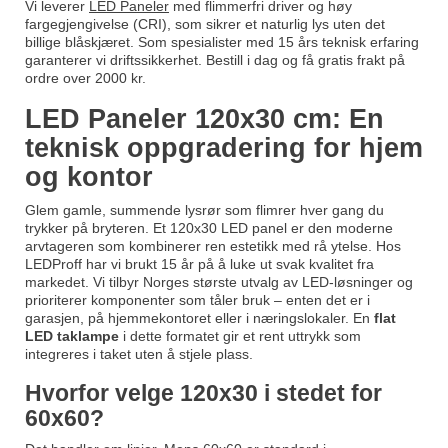
Vi leverer
LED Paneler
med flimmerfri driver og høy
fargegjengivelse (CRI), som sikrer et naturlig lys uten det
billige blåskjæret. Som spesialister med 15 års teknisk erfaring
garanterer vi driftssikkerhet. Bestill i dag og få gratis frakt på
ordre over 2000 kr.
LED Paneler 120x30 cm: En
teknisk oppgradering for hjem
og kontor
Glem gamle, summende lysrør som flimrer hver gang du
trykker på bryteren. Et 120x30 LED panel er den moderne
arvtageren som kombinerer ren estetikk med rå ytelse. Hos
LEDProff har vi brukt 15 år på å luke ut svak kvalitet fra
markedet. Vi tilbyr Norges største utvalg av LED-løsninger og
prioriterer komponenter som tåler bruk – enten det er i
garasjen, på hjemmekontoret eller i næringslokaler. En
flat
LED taklampe
i dette formatet gir et rent uttrykk som
integreres i taket uten å stjele plass.
Hvorfor velge 120x30 i stedet for
60x60?