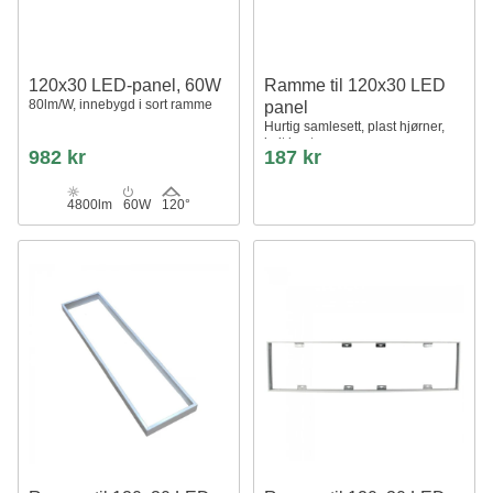
120x30 LED-panel, 60W
Ramme til 120x30 LED
80lm/W, innebygd i sort ramme
panel
Hurtig samlesett, plast hjørner,
hvit kant
982 kr
187 kr
4800lm
60W
120°