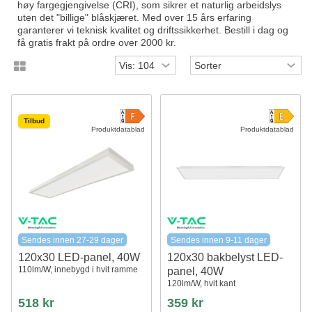
høy fargegjengivelse (CRI), som sikrer et naturlig arbeidslys
uten det "billige" blåskjæret. Med over 15 års erfaring
garanterer vi teknisk kvalitet og driftssikkerhet. Bestill i dag og
få gratis frakt på ordre over 2000 kr.
Tilbud
Produktdatablad
Produktdatablad
Sendes innen 27-29 dager
Sendes innen 9-11 dager
120x30 LED-panel, 40W
120x30 bakbelyst LED-
110lm/W, innebygd i hvit ramme
panel, 40W
120lm/W, hvit kant
518 kr
359 kr