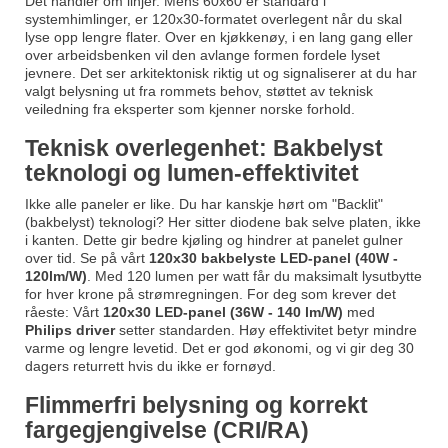
Det handler om linjer. Mens 60x60 er standard i
systemhimlinger, er 120x30-formatet overlegent når du skal
lyse opp lengre flater. Over en kjøkkenøy, i en lang gang eller
over arbeidsbenken vil den avlange formen fordele lyset
jevnere. Det ser arkitektonisk riktig ut og signaliserer at du har
valgt belysning ut fra rommets behov, støttet av teknisk
veiledning fra eksperter som kjenner norske forhold.
Teknisk overlegenhet: Bakbelyst
teknologi og lumen-effektivitet
Ikke alle paneler er like. Du har kanskje hørt om "Backlit"
(bakbelyst) teknologi? Her sitter diodene bak selve platen, ikke
i kanten. Dette gir bedre kjøling og hindrer at panelet gulner
over tid. Se på vårt
120x30 bakbelyste LED-panel (40W -
120lm/W)
. Med 120 lumen per watt får du maksimalt lysutbytte
for hver krone på strømregningen. For deg som krever det
råeste: Vårt
120x30 LED-panel (36W - 140 lm/W)
med
Philips driver
setter standarden. Høy effektivitet betyr mindre
varme og lengre levetid. Det er god økonomi, og vi gir deg 30
dagers returrett hvis du ikke er fornøyd.
Flimmerfri belysning og korrekt
fargegjengivelse (CRI/RA)