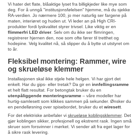
Vi hater det flate, blåaktige lyset fra billigkjeder like mye som
deg. For å unngå "institusjonsfølelsen" hjemme, må du sjekke
RA-verdien. Jo nærmere 100, jo mer naturlig ser fargene på
maten, interiøret og huden ut. Vi leder an på High CRI-
produkter fordi lyskvalitet styrer trivsel. Like viktig er en
flimmerfri LED driver
. Selv om du ikke ser flimringen,
registrerer hjernen den, noe som ofte fører til tretthet og
hodepine. Velg kvalitet nå, så slipper du å bytte ut utstyret om
to år.
Fleksibel montering: Rammer, wire
og skrueløse klemmer
Installasjonen skal ikke stjele hele helgen. Vi har gjort det
enkelt. Har du gips- eller tretak? Da gir en
innfellingsramme
et helt flatt resultat. For betongtak bruker du en
utenpåliggende monteringsramme
– våre modeller har
hurtig-samlesett som klikkes sammen på sekunder. Ønsker du
en pendelløsning over spisebordet, bruker du et
wiresett
.
For det elektriske anbefaler vi
skrueløse koblingsklemmer
. Det
gjør koblingen sikker, profesjonell og ekstremt rask. Ingen små
skruer som forsvinner i mørket. Vi sender alt fra eget lager for
å sikre rask levering.