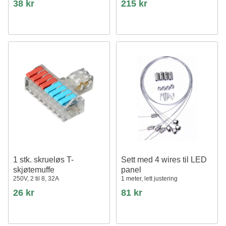
38 kr
215 kr
1 stk. skrueløs T-
Sett med 4 wires til LED
skjøtemuffe
panel
250V, 2 til 8, 32A
1 meter, lett justering
26 kr
81 kr