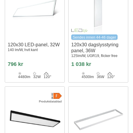
Sendes innen 44-46 dager
120x30 LED-panel, 32W
120x30 dagslysstyring
140 lm/W, hvit kant
panel, 36W
125lm/W, UGR19, flicker free
796 kr
1 038 kr
4480lm
32W
120°
4500lm
36W
120°
Produktdatablad