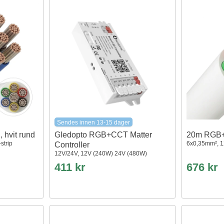
Sendes innen 13-15 dager
hvit rund
Gledopto RGB+CCT Matter
20m RGB+C
strip
6x0,35mm², 12
Controller
12V/24V, 12V (240W) 24V (480W)
411 kr
676 kr