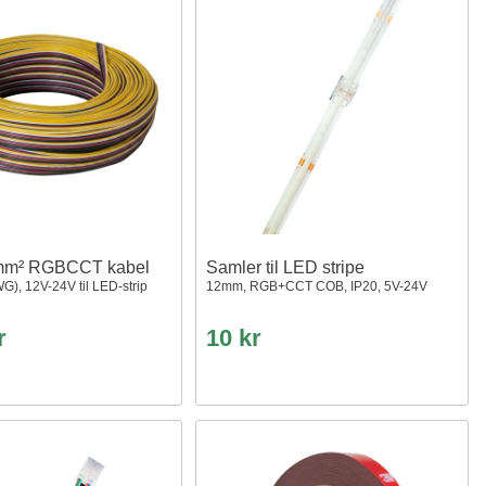
mm² RGBCCT kabel
Samler til LED stripe
G), 12V-24V til LED-strip
12mm, RGB+CCT COB, IP20, 5V-24V
r
10 kr