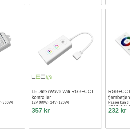
e
LEDlife rWave Wifi RGB+CCT-
RGB+CCT 
kontroller
fjernbetje
V (360W)
12V (60W), 24V (120W)
Passer kun ti
12V (240W), 
357 kr
232 kr