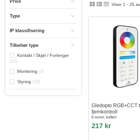
Price
Viser 1 - 25 a
Type
IP klassifisering
Tilbehør type
Kontakt / Skjøt / Forlenger
13
Montering
2
Styring
10
Gledopto RGB+CCT 
fjernkontroll
6 soner, batteri
217 kr