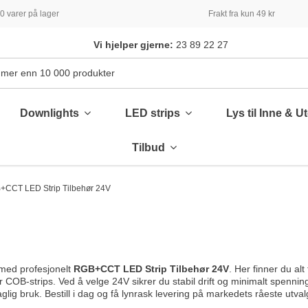
 varer på lager
Frakt fra kun 49 kr
Vi hjelper gjerne:
23 89 22 27
Downlights
LED strips
Lys til Inne & U
Tilbud
CCT LED Strip Tilbehør 24V
med profesjonelt
RGB+CCT LED Strip Tilbehør 24V
. Her finner du al
 COB-strips. Ved å velge 24V sikrer du stabil drift og minimalt spenning
aglig bruk. Bestill i dag og få lynrask levering på markedets råeste utval