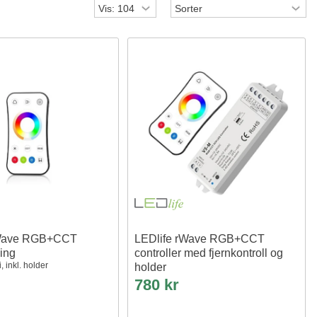
rWave RGB+CCT
LEDlife rWave RGB+CCT
ning
controller med fjernkontroll og
, inkl. holder
holder
12V (180W), 24V (360W)
780 kr