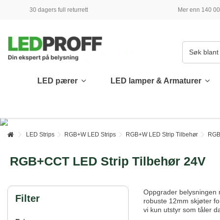
30 dagers full returrett
Mer enn 140 000
LED pærer
LED lamper & Armaturer
LED Strips
RGB+W LED Strips
RGB+W LED Strip Tilbehør
RGB+
RGB+CCT LED Strip Tilbehør 24V
Oppgrader belysningen 
Filter
robuste 12mm skjøter for
vi kun utstyr som tåler d