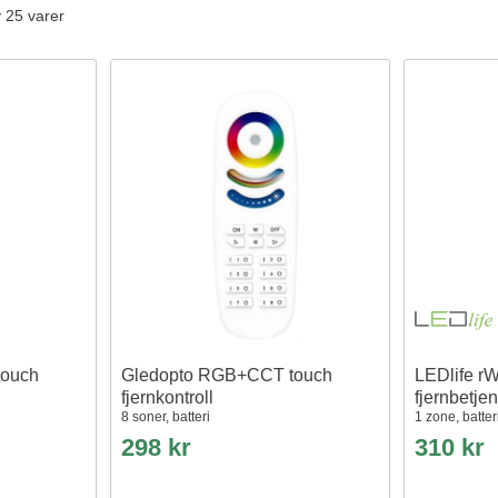
v 25 varer
touch
Gledopto RGB+CCT touch
LEDlife 
fjernkontroll
fjernbetje
8 soner, batteri
1 zone, batteri
298 kr
310 kr