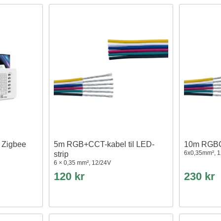
i Zigbee
5m RGB+CCT-kabel til LED-
10m RGB
6x0,35mm², 12
strip
6 × 0,35 mm², 12/24V
120 kr
230 kr