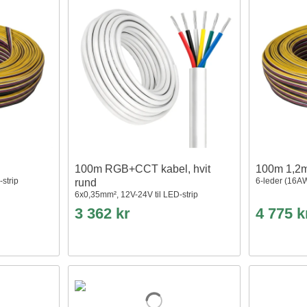
l
100m RGB+CCT kabel, hvit
100m 1,2
strip
6-leder (16AW
rund
6x0,35mm², 12V-24V til LED-strip
3 362 kr
4 775 k