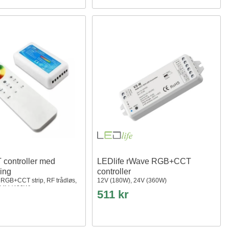
controller med
LEDlife rWave RGB+CCT
ning
controller
l RGB+CCT strip, RF trådløs,
12V (180W), 24V (360W)
24V (480W)
511 kr