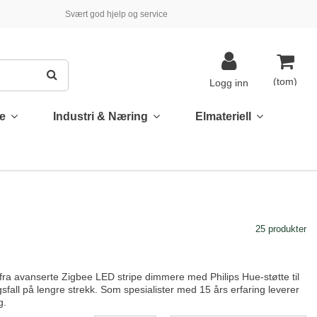
Svært god hjelp og service
(tom)
Logg inn
te
Industri & Næring
Elmateriell
25 produkter
t fra avanserte Zigbee LED stripe dimmere med Philips Hue-støtte til
sfall på lengre strekk. Som spesialister med 15 års erfaring leverer
g.