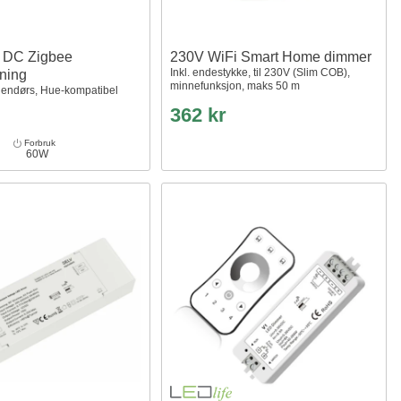
 DC Zigbee
230V WiFi Smart Home dimmer
Inkl. endestykke, til 230V (Slim COB),
yning
minnefunksjon, maks 50 m
nnendørs, Hue-kompatibel
362 kr
Forbruk
60W