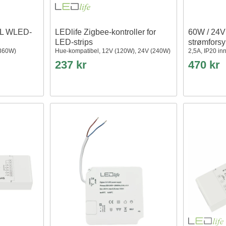
WL WLED-
LEDlife Zigbee-kontroller for
60W / 24V
LED-strips
strømfors
(360W)
Hue-kompatibel, 12V (120W), 24V (240W)
2,5A, IP20 i
237 kr
470 kr