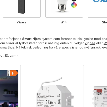
rWave
WiFi
She
t profesjonelt
Smart Hjem
-system som forener teknisk ytelse med bruk
om sikrer at lyskvaliteten forblir naturlig enten du velger
Zigbee
eller
Wi
itt smarthus. Få teknisk veiledning fra våre spesialister og nyt lynrask l
av 153 varer
oduktdatablad