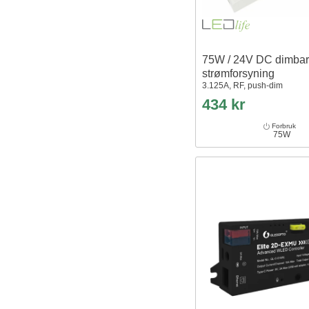
75W / 24V DC dimbar
strømforsyning
3.125A, RF, push-dim
434 kr
Forbruk
75W