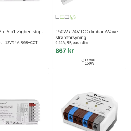
ro 5in1 Zigbee strip-
150W / 24V DC dimbar rWave
strømforsyning
bel, 12V/24V, RGB+CCT
6,25A, RF, push-dim
867 kr
Forbruk
150W