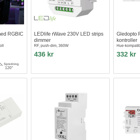
med RGBIC
LEDlife rWave 230V LED strips
Gledopto P
dimmer
kontroller
oll
RF, push-dim, 360W
Hue-kompati
436 kr
332 kr
Spredning
120°