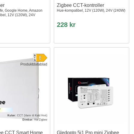
er
Zigbee CCT-kontroller
ife, Google Home, Amazon
Hue-kompatibel, 12V (120W), 24V (240W)
ibel, 12V (120W), 24V
228 kr
Produktdatablad
Kulør:
CCT (Varm til Kald Hvit)
Dimbar:
Via Zigbee
ee CCT Smart Home
Gledopto 5i1 Pro mini Zigbee