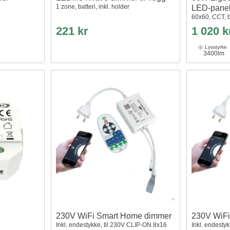
1 zone, batteri, inkl. holder
LED-pane
60x60, CCT, b
221 kr
1 020 k
Lysstyrke
3400lm
230V WiFi Smart Home dimmer
230V WiF
Inkl. endestykke, til 230V CLIP-ON 8x16
Inkl. endestyk