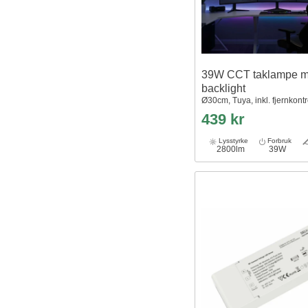
39W CCT taklampe 
backlight
Ø30cm, Tuya, inkl. fjernkontr
439 kr
Lysstyrke
Forbruk
2800lm
39W