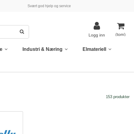
Svært god hjelp og service
(tom)
Logg inn
te
Industri & Næring
Elmateriell
153 produkter