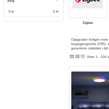
Pris
0
kr
0
kr
Zigbee
Oppgrader boligen med e
fargegjengivelse (CRI), s
garanterer stabilitet i d
Viser 1 - 104 
Pr