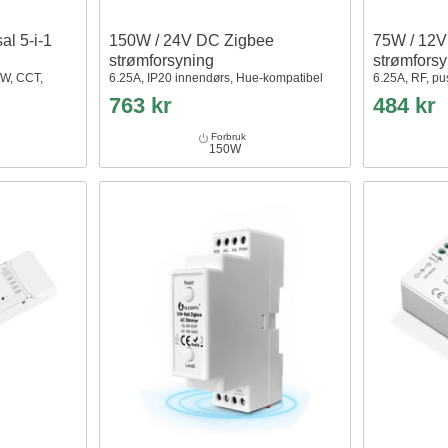
al 5-i-1
150W / 24V DC Zigbee
75W / 12V
strømforsyning
strømfors
/W, CCT,
6.25A, IP20 innendørs, Hue-kompatibel
6.25A, RF, p
763 kr
484 kr
Forbruk
150W