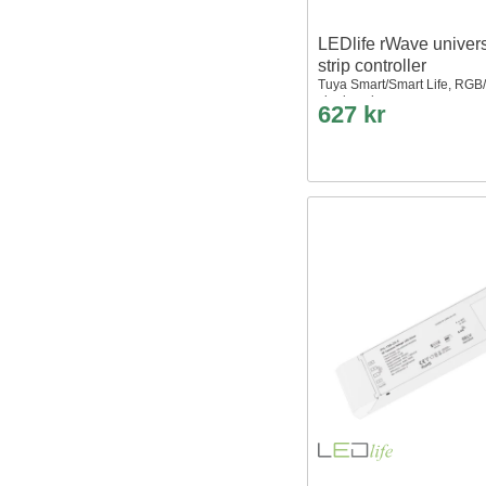
LEDlife rWave univers
strip controller
Tuya Smart/Smart Life, RGB
single color
627 kr