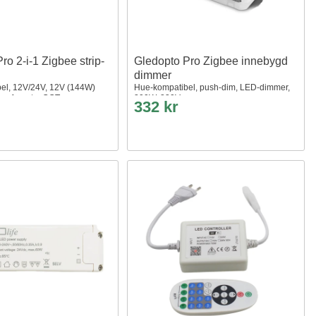
ro 2-i-1 Zigbee strip-
Gledopto Pro Zigbee innebygd
dimmer
el, 12V/24V, 12V (144W)
Hue-kompatibel, push-dim, LED-dimmer,
ensfarget + CCT
200W, 230V
332 kr