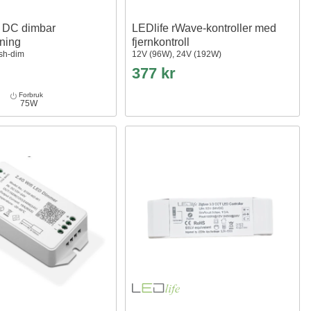
 DC dimbar
LEDlife rWave-kontroller med
yning
fjernkontroll
ush-dim
12V (96W), 24V (192W)
377 kr
Forbruk
75W