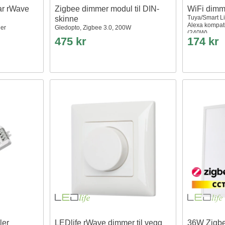
ar rWave
Zigbee dimmer modul til DIN-
WiFi dimm
Tuya/Smart L
skinne
Alexa kompat
ler
Gledopto, Zigbee 3.0, 200W
(240W)
475 kr
174 kr
ler
LEDlife rWave dimmer til vegg
36W Zigb