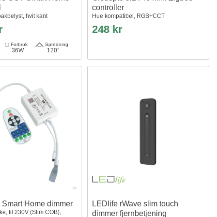
l
controller
akbelyst, hvit kant
Hue kompatibel, RGB+CCT
r
248 kr
Forbruk
Spredning
36W
120°
i Smart Home dimmer
LEDlife rWave slim touch
ke, til 230V (Slim COB),
dimmer fjernbetjening