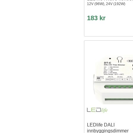
12V (96W), 24V (192W)
183 kr
LEDlife DALI
innbyggingsdimmer