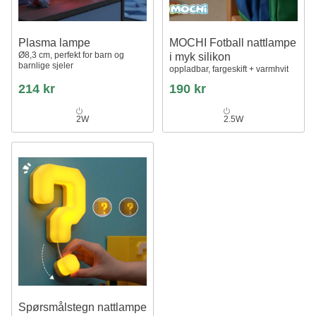
Plasma lampe
MOCHI Fotball nattlampe
Ø8,3 cm, perfekt for barn og
i myk silikon
barnlige sjeler
oppladbar, fargeskift + varmhvit
214 kr
190 kr
2W
2.5W
Spørsmålstegn nattlampe