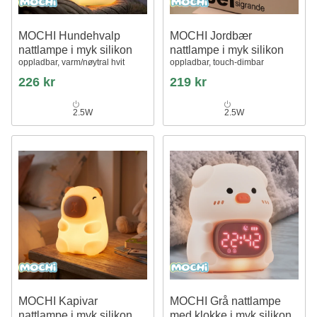
MOCHI Hundehvalp
MOCHI Jordbær
nattlampe i myk silikon
nattlampe i myk silikon
oppladbar, varm/nøytral hvit
oppladbar, touch-dimbar
226 kr
219 kr
2.5W
2.5W
MOCHI Kapivar
MOCHI Grå nattlampe
nattlampe i myk silikon
med klokke i myk silikon