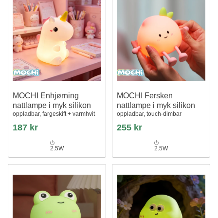
MOCHI Enhjørning
MOCHI Fersken
nattlampe i myk silikon
nattlampe i myk silikon
oppladbar, fargeskift + varmhvit
oppladbar, touch-dimbar
187 kr
255 kr
2.5W
2.5W