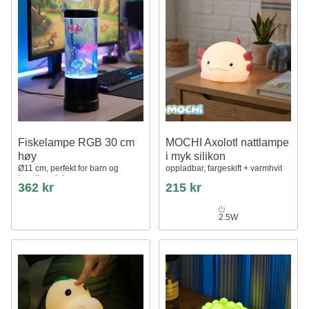
Fiskelampe RGB 30 cm
MOCHI Axolotl nattlampe
høy
i myk silikon
Ø11 cm, perfekt for barn og
oppladbar, fargeskift + varmhvit
barnlige sjeler
362 kr
215 kr
2.5W