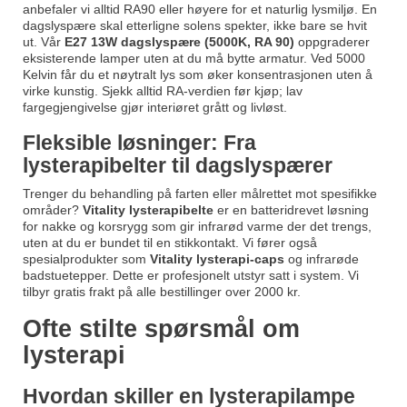
anbefaler vi alltid RA90 eller høyere for et naturlig lysmiljø. En
dagslyspære skal etterligne solens spekter, ikke bare se hvit
ut. Vår
E27 13W dagslyspære (5000K, RA 90)
oppgraderer
eksisterende lamper uten at du må bytte armatur. Ved 5000
Kelvin får du et nøytralt lys som øker konsentrasjonen uten å
virke kunstig. Sjekk alltid RA-verdien før kjøp; lav
fargegjengivelse gjør interiøret grått og livløst.
Fleksible løsninger: Fra
lysterapibelter til dagslyspærer
Trenger du behandling på farten eller målrettet mot spesifikke
områder?
Vitality lysterapibelte
er en batteridrevet løsning
for nakke og korsrygg som gir infrarød varme der det trengs,
uten at du er bundet til en stikkontakt. Vi fører også
spesialprodukter som
Vitality lysterapi-caps
og infrarøde
badstuetepper. Dette er profesjonelt utstyr satt i system. Vi
tilbyr gratis frakt på alle bestillinger over 2000 kr.
Ofte stilte spørsmål om
lysterapi
Hvordan skiller en lysterapilampe