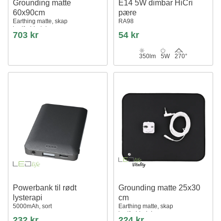
Grounding matte
E14 5W dimbar HiCri
60x90cm
pære
Earthing matte, skap
RA98
jordforbindelse
703 kr
54 kr
350lm
5W
270°
Powerbank til rødt
Grounding matte 25x30
lysterapi
cm
5000mAh, sort
Earthing matte, skap
jordforbindelse
232 kr
224 kr