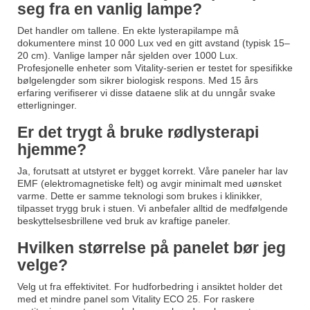
seg fra en vanlig lampe?
Det handler om tallene. En ekte lysterapilampe må
dokumentere minst 10 000 Lux ved en gitt avstand (typisk 15–
20 cm). Vanlige lamper når sjelden over 1000 Lux.
Profesjonelle enheter som Vitality-serien er testet for spesifikke
bølgelengder som sikrer biologisk respons. Med 15 års
erfaring verifiserer vi disse dataene slik at du unngår svake
etterligninger.
Er det trygt å bruke rødlysterapi
hjemme?
Ja, forutsatt at utstyret er bygget korrekt. Våre paneler har lav
EMF (elektromagnetiske felt) og avgir minimalt med uønsket
varme. Dette er samme teknologi som brukes i klinikker,
tilpasset trygg bruk i stuen. Vi anbefaler alltid de medfølgende
beskyttelsesbrillene ved bruk av kraftige paneler.
Hvilken størrelse på panelet bør jeg
velge?
Velg ut fra effektivitet. For hudforbedring i ansiktet holder det
med et mindre panel som Vitality ECO 25. For raskere