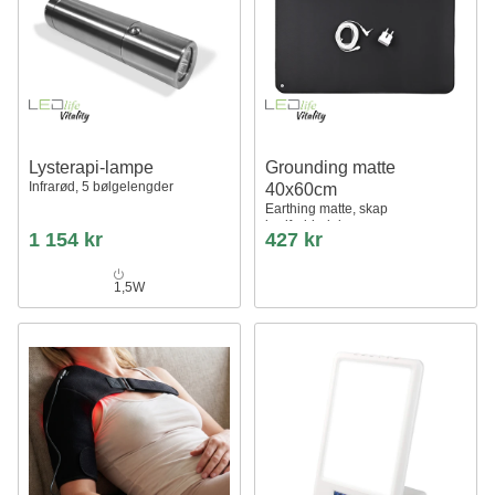
Lysterapi-lampe
Grounding matte
Infrarød, 5 bølgelengder
40x60cm
Earthing matte, skap
jordforbindelse
1 154 kr
427 kr
1,5W