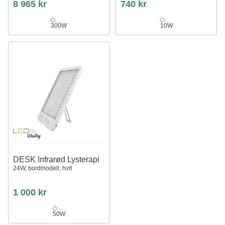
8 965 kr
740 kr
300W
10W
DESK Infrarød Lysterapi
24W, bordmodell, hvit
1 000 kr
50W