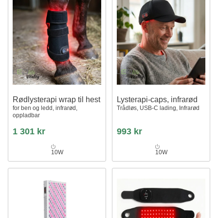
Rødlysterapi wrap til hest
Lysterapi-caps, infrarød
for ben og ledd, infrarød,
Trådløs, USB-C lading, Infrarød
oppladbar
1 301 kr
993 kr
10W
10W