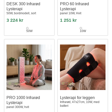
DESK 300 Infrarød
PRO 60 Infrarød
Lysterapi
Lysterapi
50W, bordmodell, sort
panel 10W, Hvit
3 224 kr
1 251 kr
50W
10W
PRO 1000 Infrarød
Lysterapi for leggen
Infrarød, 47x27cm, 10W, med
Lysterapi
batteri
panel 300W, hvit