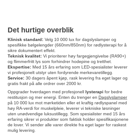
Det hurtige overblik
Klinisk standard:
Velg 10 000 lux for dagslyslamper og
spesifikke bølgelengder (660nm/850nm) for rødlysterapi for å
sikre dokumentert effekt.
Teknisk kvalitet:
Vi prioriterer høy fargegjengivelse (RA90+)
og flimmerfritt lys som forhindrer hodepine og tretthet.
Ekspertise:
Med 15 års erfaring som LED-spesialister leverer
vi profesjonelt utstyr uten fordyrende merkevaretillegg.
Service:
30 dagers åpent kjøp, rask levering fra eget lager og
gratis frakt på alle ordrer over 2000 kr.
Oppgrader hverdagen med profesjonell
lysterapi
for bedre
restitusjon og mer energi. Enten du trenger en
Dagslyslamper
på 10 000 lux mot mørketiden eller et kraftig rødlyspanel med
høy RA-verdi for muskelpleie, leverer vi tekniske løsninger
uten unødvendige luksustillegg. Som spesialister med 15 års
erfaring sikrer vi produkter som faktisk holder spesifikasjonene
de lover. Vi sender alle varer direkte fra eget lager for raskest
mulig levering.