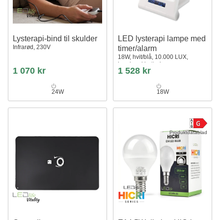
Lysterapi-bind til skulder
LED lysterapi lampe med
Infrarød, 230V
timer/alarm
18W, hvit/blå, 10.000 LUX,
innebygd batteri
1 070 kr
1 528 kr
24W
18W
Produktdatablad