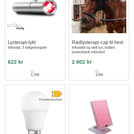
Lysterapi-lykt
Rødlysterapi-cap til hest
Infrarød, 3 bølgelengder
Infrarødt og rødt lys, batteri,
powerbank inkludert
622 kr
2 802 kr
1,5W
15W
Produktdatablad