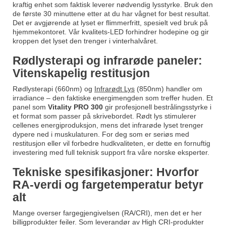
kraftig enhet som faktisk leverer nødvendig lysstyrke. Bruk den
de første 30 minuttene etter at du har vågnet for best resultat.
Det er avgjørende at lyset er flimmerfritt, spesielt ved bruk på
hjemmekontoret. Vår kvalitets-LED forhindrer hodepine og gir
kroppen det lyset den trenger i vinterhalvåret.
Rødlysterapi og infrarøde paneler:
Vitenskapelig restitusjon
Rødlysterapi (660nm) og
Infrarødt Lys
(850nm) handler om
irradiance
– den faktiske energimengden som treffer huden. Et
panel som
Vitality PRO 300
gir profesjonell bestrålingsstyrke i
et format som passer på skrivebordet. Rødt lys stimulerer
cellenes energiproduksjon, mens det infrarøde lyset trenger
dypere ned i muskulaturen. For deg som er seriøs med
restitusjon eller vil forbedre hudkvaliteten, er dette en fornuftig
investering med full teknisk support fra våre norske eksperter.
Tekniske spesifikasjoner: Hvorfor
RA-verdi og fargetemperatur betyr
alt
Mange overser fargegjengivelsen (RA/CRI), men det er her
billigprodukter feiler. Som leverandør av High CRI-produkter