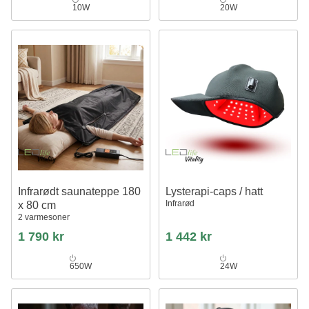
10W
20W
Infrarødt saunateppe 180
Lysterapi-caps / hatt
Infrarød
x 80 cm
2 varmesoner
1 790 kr
1 442 kr
650W
24W