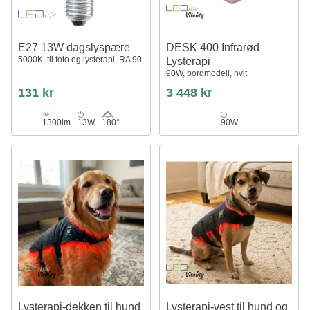
E27 13W dagslyspære
DESK 400 Infrarød
5000K, til foto og lysterapi, RA 90
Lysterapi
90W, bordmodell, hvit
131 kr
3 448 kr
1300lm
13W
180°
90W
Lysterapi-dekken til hund
Lysterapi-vest til hund og