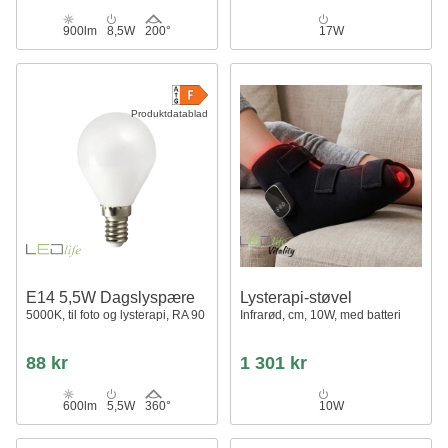
900lm
8,5W
200°
17W
Produktdatablad
E14 5,5W Dagslyspære
Lysterapi-støvel
5000K, til foto og lysterapi, RA 90
Infrarød, cm, 10W, med batteri
88 kr
1 301 kr
600lm
5,5W
360°
10W