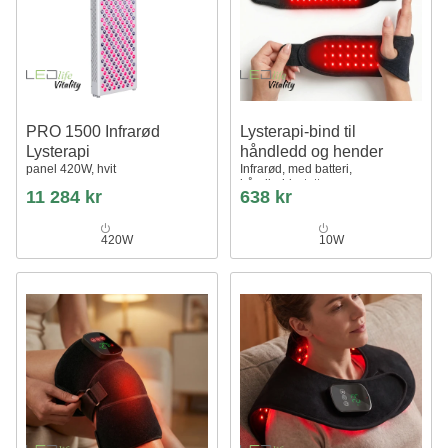
PRO 1500 Infrarød
Lysterapi-bind til
Lysterapi
håndledd og hender
panel 420W, hvit
Infrarød, med batteri,
håndleddsstøtte
11 284 kr
638 kr
420W
10W