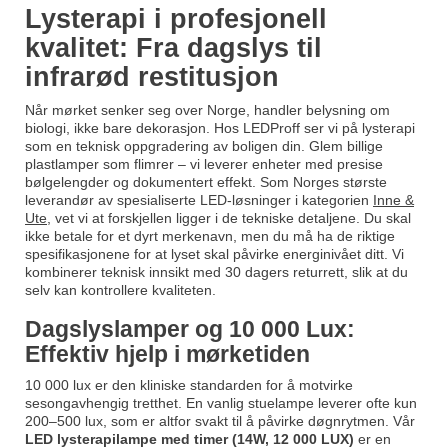
Lysterapi i profesjonell
kvalitet: Fra dagslys til
infrarød restitusjon
Når mørket senker seg over Norge, handler belysning om
biologi, ikke bare dekorasjon. Hos LEDProff ser vi på lysterapi
som en teknisk oppgradering av boligen din. Glem billige
plastlamper som flimrer – vi leverer enheter med presise
bølgelengder og dokumentert effekt. Som Norges største
leverandør av spesialiserte LED-løsninger i kategorien
Inne &
Ute
, vet vi at forskjellen ligger i de tekniske detaljene. Du skal
ikke betale for et dyrt merkenavn, men du
må
ha de riktige
spesifikasjonene for at lyset skal påvirke energinivået ditt. Vi
kombinerer teknisk innsikt med 30 dagers returrett, slik at du
selv kan kontrollere kvaliteten.
Dagslyslamper og 10 000 Lux:
Effektiv hjelp i mørketiden
10 000 lux er den kliniske standarden for å motvirke
sesongavhengig tretthet. En vanlig stuelampe leverer ofte kun
200–500 lux, som er altfor svakt til å påvirke døgnrytmen. Vår
LED lysterapilampe med timer (14W, 12 000 LUX)
er en