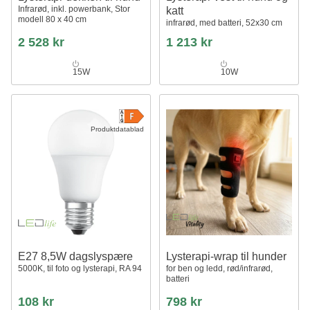
Infrarød, inkl. powerbank, Stor
katt
modell 80 x 40 cm
infrarød, med batteri, 52x30 cm
2 528 kr
1 213 kr
15W
10W
Produktdatablad
E27 8,5W dagslyspære
Lysterapi-wrap til hunder
5000K, til foto og lysterapi, RA 94
for ben og ledd, rød/infrarød,
batteri
108 kr
798 kr