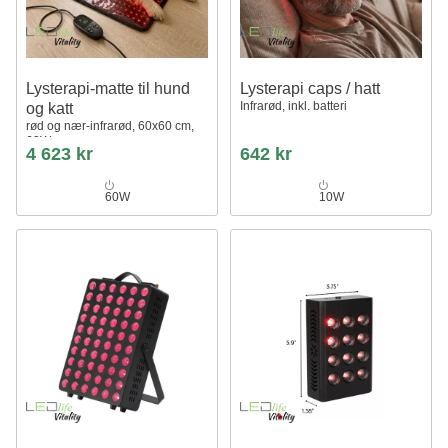
Lysterapi-matte til hund
Lysterapi caps / hatt
Infrarød, inkl. batteri
og katt
rød og nær-infrarød, 60x60 cm,
60W
4 623 kr
642 kr
60W
10W