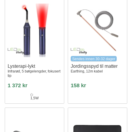
Sendes innen 30-32 dager
Lysterapi-lykt
Jordingsspyd til matter
Infrarød, 5 bølgelengder, fokusert
Earthing, 12m kabel
tip
1 372 kr
158 kr
1,5W