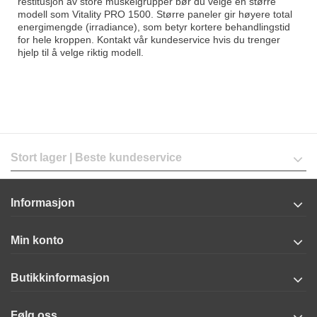
restitusjon av store muskelgrupper bør du velge en større
modell som Vitality PRO 1500. Større paneler gir høyere total
energimengde (irradiance), som betyr kortere behandlingstid
for hele kroppen. Kontakt vår kundeservice hvis du trenger
hjelp til å velge riktig modell.
Stort lager | Beste kundeservice
Informasjon
Min konto
Butikkinformasjon
Følg oss