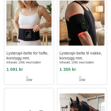
Lysterapi-belte for hofte,
Lysterapi-belte til nakke,
korsrygg mm.
korsrygg mm.
Infrarød, 10W, med batteri
Infrarød, 10W, med batteri
1 091 kr
1 355 kr
10W
10W