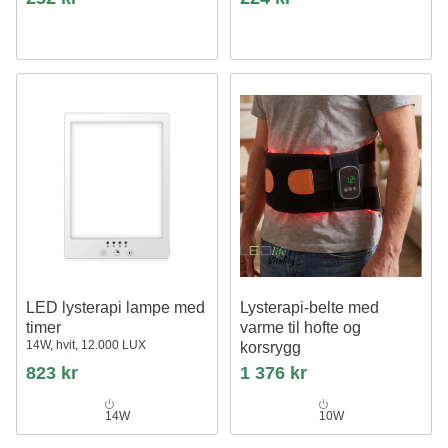
LED lysterapi lampe med
Lysterapi-belte med
timer
varme til hofte og
14W, hvit, 12.000 LUX
korsrygg
Infrarød, 25x120cm, 10W, med
823 kr
1 376 kr
batteri
14W
10W