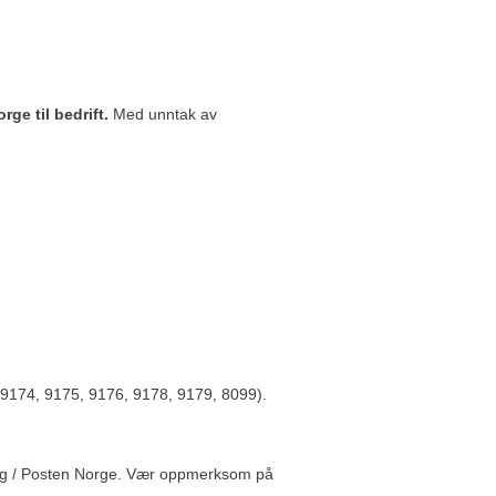
ge til bedrift.
Med unntak av
 9174, 9175, 9176, 9178, 9179, 8099).
ring / Posten Norge. Vær oppmerksom på