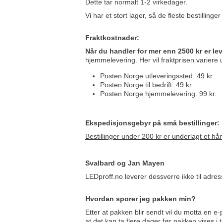
Dette tar normalt 1-2 virkedager.
Vi har et stort lager, så de fleste bestillin
Fraktkostnader:
Når du handler for mer enn 2500 kr er le
hjemmelevering. Her vil fraktprisen variere u
Posten Norge utleveringssted: 49 kr.
Posten Norge til bedrift: 49 kr.
Posten Norge hjemmelevering: 99 kr.
Ekspedisjonsgebyr på små bestillinger:
Bestillinger under 200 kr er underlagt et h
Svalbard og Jan Mayen
LEDproff.no leverer dessverre ikke til adr
Hvordan sporer jeg pakken min?
Etter at pakken blir sendt vil du motta en e
at
det kan ta flere dager
før pakken vises i 