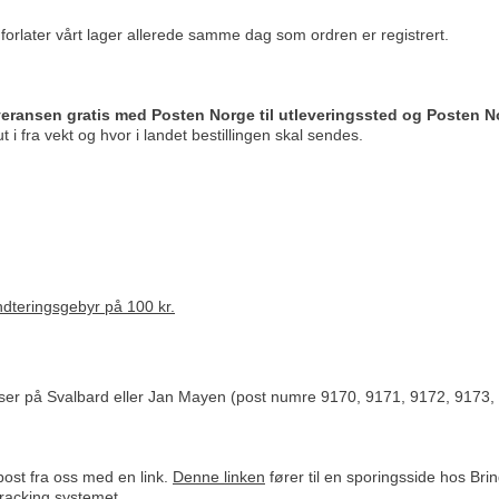
ger forlater vårt lager allerede samme dag som ordren er registrert.
veransen gratis med Posten Norge til utleveringssted og Posten Nor
t i fra vekt og hvor i landet bestillingen skal sendes.
åndteringsgebyr på 100 kr.
esser på Svalbard eller Jan Mayen (post numre 9170, 9171, 9172, 9173,
-post fra oss med en link.
Denne linken
fører til en sporingsside hos B
tracking systemet.