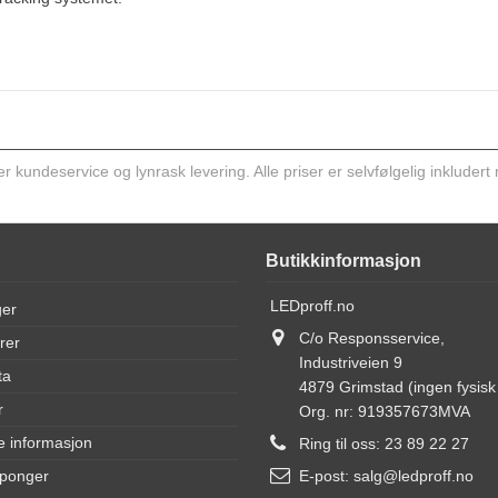
kundeservice og lynrask levering. Alle priser er selvfølgelig inkludert
Butikkinformasjon
LEDproff.no
ger
C/o Responsservice,
rer
Industriveien 9
ta
4879 Grimstad (ingen fysisk 
r
Org. nr: 919357673MVA
e informasjon
Ring til oss:
23 89 22 27
uponger
E-post:
salg@ledproff.no