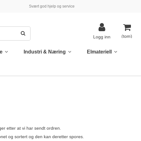
Svært god hjelp og service
(tom)
Logg inn
te
Industri & Næring
Elmateriell
r etter at vi har sendt ordren.
åpnet og sortert og den kan deretter spores.