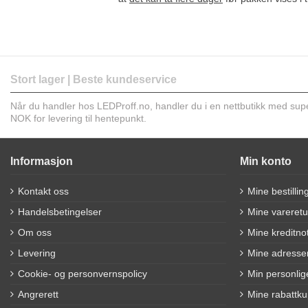
Stort lager | Beste kundeservice
Når du handler hos LEDProff.no, handler du i en nettbutikk med super 
NOK for levering til hentepunkt.
Informasjon
Min konto
Kontakt oss
Mine bestillin
Handelsbetingelser
Mine vareretu
Om oss
Mine kreditno
Levering
Mine adresse
Cookie- og personvernspolicy
Min personlig
Angrerett
Mine rabattk