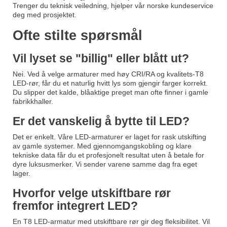
Trenger du teknisk veiledning, hjelper vår norske kundeservice
deg med prosjektet.
Ofte stilte spørsmål
Vil lyset se "billig" eller blått ut?
Nei. Ved å velge armaturer med høy CRI/RA og kvalitets-T8
LED-rør, får du et naturlig hvitt lys som gjengir farger korrekt.
Du slipper det kalde, blåaktige preget man ofte finner i gamle
fabrikkhaller.
Er det vanskelig å bytte til LED?
Det er enkelt. Våre LED-armaturer er laget for rask utskifting
av gamle systemer. Med gjennomgangskobling og klare
tekniske data får du et profesjonelt resultat uten å betale for
dyre luksusmerker. Vi sender varene samme dag fra eget
lager.
Hvorfor velge utskiftbare rør
fremfor integrert LED?
En T8 LED-armatur med utskiftbare rør gir deg fleksibilitet. Vil