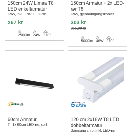
150cm 24W Limea T8
150cm Armatur + 2x LED-
LED enkeltarmatur
rør T8
IP65, inkl. 1 stk. LED-rør
IP65, gjennomgangskoblet
267 kr
303 kr
355,00 kr
2500lm
24W
270°
5000lm
48W
270°
60cm Armatur
120 cm 2x18W T8 LED
Til 1x 60cm LED-rør, sort
dobbeltarmatur
Samsung chip, inkl. LED-rør