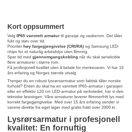
Kort oppsummert
Velg
IP65 vanntett armatur
til garasje og vaskerom. Det tåler
fukt og støv over tid.
Prioriter
høy fargegjengivelse (CRI/RA)
og Samsung LED-
chips for et naturlig arbeidslys uten flimring.
Spar tid med
gjennomgangskobling
når du skal seriekoble
flere armaturer i større rom.
Få profesjonell kvalitet uten å betale for merkevaren. Vi har 15
års erfaring og Norges største utvalg.
Trenger du en robust lysrørsarmatur som faktisk tåler norske
forhold? Enten du skal ha en vanntett IP65-armatur i garasjen
eller en effektiv 120 cm LED-armatur på verkstedet, har vi den
tekniske løsningen. Våre armaturer leverer flimmerfritt lys med
korrekt fargegjengivelse. Med over 15 års erfaring sender vi
varene direkte fra eget lager med gratis frakt over 2000 kr.
Lysrørsarmatur i profesjonell
kvalitet: En fornuftig