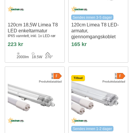
Sendes innen 3-5 dager
120cm 18,5W Limea T8
120cm Limea T8 LED-
LED enkeltarmatur
armatur,
IP65 vanntett, inkl. 1x LED-rør
gjennomgangskoblet
Til 2x 120cm LED-rør, IP65
223 kr
165 kr
vanntett
2000lm
18.5W
270°
Tilbud
Produktdatablad
Produktdatablad
Sendes innen 1-2 dager