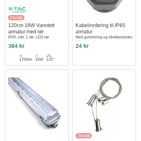
Utsolgt
120cm 18W Vanntett
Kabelinnføring til IP65
armatur med rør
armatur
IP65, inkl. 1 stk. LED-rør
Med gummiring og strekkavlaster,
16mm
384 kr
24 kr
1700lm
18W
120°
Utsolgt