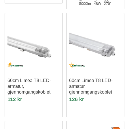
5000lm
48W
270°
60cm Limea T8 LED-
60cm Limea T8 LED-
armatur,
armatur,
gjennomgangskoblet
gjennomgangskoblet
Til 1x 60cm LED-rør, IP65
Til 2x 60cm LED-rør, IP65
112 kr
126 kr
vanntett
vanntett