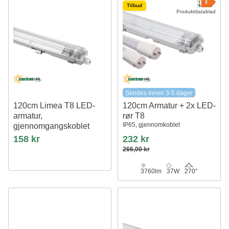
Tilbud
Produktdatablad
Sendes innen 3-5 dager
120cm Limea T8 LED-
120cm Armatur + 2x LED-
armatur,
rør T8
IP65, gjennomkoblet
gjennomgangskoblet
Til 1x 120cm LED-rør, IP65
158 kr
232 kr
vanntett
266,00 kr
3760lm
37W
270°