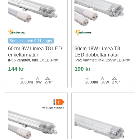
Sendes innen 9-11 dager
60cm 9W Limea T8 LED
60cm 18W Limea T8
enkeltarmatur
LED dobbeltarmatur
IP65 vanntett, inkl. 1x LED-rør
IP65 vanntett, inkl. 2x9W LED-rør
144 kr
190 kr
1000lm
9W
270°
2000lm
18W
270°
Produktdatablad