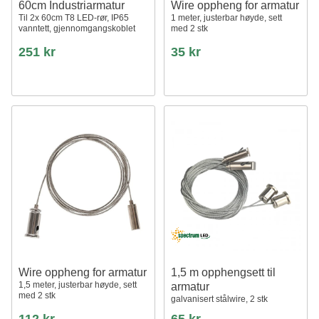
60cm Industriarmatur
Wire oppheng for armatur
Til 2x 60cm T8 LED-rør, IP65
1 meter, justerbar høyde, sett
vanntett, gjennomgangskoblet
med 2 stk
251 kr
35 kr
Wire oppheng for armatur
1,5 m opphengsett til
1,5 meter, justerbar høyde, sett
armatur
med 2 stk
galvanisert stålwire, 2 stk