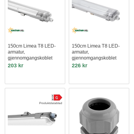
150cm Limea T8 LED-
150cm Limea T8 LED-
armatur,
armatur,
gjennomgangskoblet
gjennomgangskoblet
Til 1x150cm LED-rør, IP65
Til 2x 150cm LED-rør, IP65
203 kr
226 kr
vanntett
vanntett
Produktdatablad