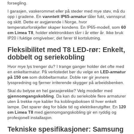
forsegling.
I garasjen, vaskerommet eller på steder med mye støv, må du
opp i gradene. En
vanntett IP65-armatur
tåler fukt, vannsprut
og skitt. Dette er avgjørende i Norge, hvor
temperaturforskjeller skaper kondens. En IP65-modell, som
60
cm Limea T8
, holder elektronikken tårr i år etter år. Ikke bruk
IP20 i fuktige omgivelser; det fører til kortslutning.
Fleksibilitet med T8 LED-rør: Enkelt,
dobbelt og seriekobling
Hvor mye lys trenger du? I trange ganger holder det ofte med
en enkeltarmatur. På verkstedet bør du velge en
LED-armatur
på 150 cm
som dobbeltarmatur. Doble rør gir jevnere
lysspredning og fjerner irriterende skygger på arbeidsbenken.
Skal du belyse en hel garasjerekke? Velg modeller med
gjennomgangskobling
. Da kan du seriekoble flere armaturer
uten å trekke nye kabler fra koblingsboksen til hver enkelt
lampe. Det sparer deg for både tid og elektrikerutgifter. En
120
cm Limea T8
med gjennomgangskobling gir en ryddig og
profesjonell installasjon.
Tekniske spesifikasjoner: Samsung