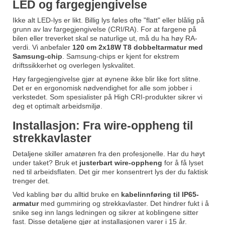
LED og fargegjengivelse
Ikke alt LED-lys er likt. Billig lys føles ofte "flatt" eller blålig på
grunn av lav fargegjengivelse (CRI/RA). For at fargene på
bilen eller treverket skal se naturlige ut, må du ha høy RA-
verdi. Vi anbefaler
120 cm 2x18W T8 dobbeltarmatur med
Samsung-chip
. Samsung-chips er kjent for ekstrem
driftssikkerhet og overlegen lyskvalitet.
Høy fargegjengivelse gjør at øynene ikke blir like fort slitne.
Det er en ergonomisk nødvendighet for alle som jobber i
verkstedet. Som spesialister på High CRI-produkter sikrer vi
deg et optimalt arbeidsmiljø.
Installasjon: Fra wire-oppheng til
strekkavlaster
Detaljene skiller amatøren fra den profesjonelle. Har du høyt
under taket? Bruk et
justerbart wire-oppheng
for å få lyset
ned til arbeidsflaten. Det gir mer konsentrert lys der du faktisk
trenger det.
Ved kabling bør du alltid bruke en
kabelinnføring til IP65-
armatur
med gummiring og strekkavlaster. Det hindrer fukt i å
snike seg inn langs ledningen og sikrer at koblingene sitter
fast. Disse detaljene gjør at installasjonen varer i 15 år.