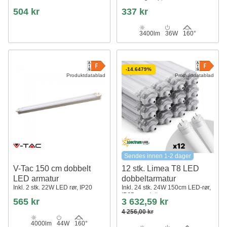
504 kr
337 kr
3400lm
36W
160°
-14.6479%
Produktdatablad
Produktdatablad
Sendes innen 1-2 dager
V-Tac 150 cm dobbelt
12 stk. Limea T8 LED
LED armatur
dobbeltarmatur
Inkl. 2 stk. 22W LED rør, IP20
Inkl. 24 stk. 24W 150cm LED-rør,
IP65 vanntett
565 kr
3 632,59 kr
4 256,00 kr
4000lm
44W
160°