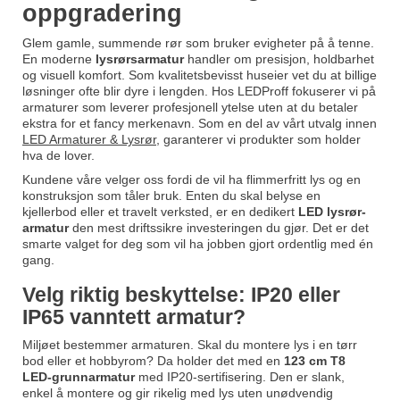
oppgradering
Glem gamle, summende rør som bruker evigheter på å tenne.
En moderne
lysrørsarmatur
handler om presisjon, holdbarhet
og visuell komfort. Som kvalitetsbevisst huseier vet du at billige
løsninger ofte blir dyre i lengden. Hos LEDProff fokuserer vi på
armaturer som leverer profesjonell ytelse uten at du betaler
ekstra for et fancy merkenavn. Som en del av vårt utvalg innen
LED Armaturer & Lysrør
, garanterer vi produkter som holder
hva de lover.
Kundene våre velger oss fordi de vil ha flimmerfritt lys og en
konstruksjon som tåler bruk. Enten du skal belyse en
kjellerbod eller et travelt verksted, er en dedikert
LED lysrør-
armatur
den mest driftssikre investeringen du gjør. Det er det
smarte valget for deg som vil ha jobben gjort ordentlig med én
gang.
Velg riktig beskyttelse: IP20 eller
IP65 vanntett armatur?
Miljøet bestemmer armaturen. Skal du montere lys i en tørr
bod eller et hobbyrom? Da holder det med en
123 cm T8
LED-grunnarmatur
med IP20-sertifisering. Den er slank,
enkel å montere og gir rikelig med lys uten unødvendig