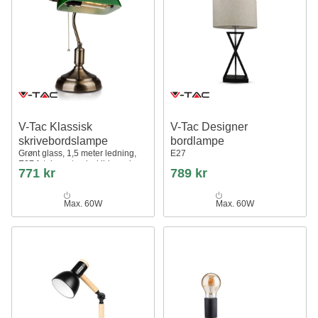
V-Tac Klassisk
V-Tac Designer
skrivebordslampe
bordlampe
Grønt glass, 1,5 meter ledning,
E27
E27 fatning, uten lyskilde maks.
771 kr
789 kr
60W
Max. 60W
Max. 60W