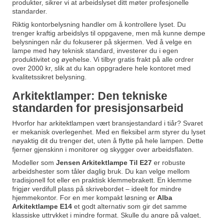
produkter, sikrer vi at arbeidslyset ditt møter profesjonelle
standarder.
Riktig kontorbelysning handler om å kontrollere lyset. Du
trenger kraftig arbeidslys til oppgavene, men må kunne dempe
belysningen når du fokuserer på skjermen. Ved å velge en
lampe med høy teknisk standard, investerer du i egen
produktivitet og øyehelse. Vi tilbyr gratis frakt på alle ordrer
over 2000 kr, slik at du kan oppgradere hele kontoret med
kvalitetssikret belysning.
Arkitektlamper: Den tekniske
standarden for presisjonsarbeid
Hvorfor har arkitektlampen vært bransjestandard i tiår? Svaret
er mekanisk overlegenhet. Med en fleksibel arm styrer du lyset
nøyaktig dit du trenger det, uten å flytte på hele lampen. Dette
fjerner gjenskinn i monitorer og skygger over arbeidsflaten.
Modeller som
Jensen Arkitektlampe Til E27
er robuste
arbeidshester som tåler daglig bruk. Du kan velge mellom
tradisjonell fot eller en praktisk klemmebrakett. En klemme
frigjør verdifull plass på skrivebordet – ideelt for mindre
hjemmekontor. For en mer kompakt løsning er
Alba
Arkitektlampe E14
et godt alternativ som gir det samme
klassiske uttrykket i mindre format. Skulle du angre på valget,