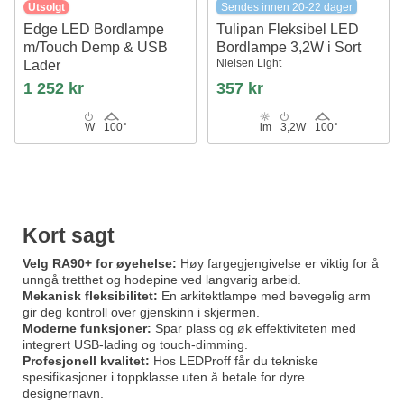
Utsolgt
Sendes innen 20-22 dager
Edge LED Bordlampe
Tulipan Fleksibel LED
m/Touch Demp & USB
Bordlampe 3,2W i Sort
Nielsen Light
Lader
Nielsen Light
1 252 kr
357 kr
W
100°
lm
3,2W
100°
Kort sagt
Velg RA90+ for øyehelse:
Høy fargegjengivelse er viktig for å
unngå tretthet og hodepine ved langvarig arbeid.
Mekanisk fleksibilitet:
En arkitektlampe med bevegelig arm
gir deg kontroll over gjenskinn i skjermen.
Moderne funksjoner:
Spar plass og øk effektiviteten med
integrert USB-lading og touch-dimming.
Profesjonell kvalitet:
Hos LEDProff får du tekniske
spesifikasjoner i toppklasse uten å betale for dyre
designernavn.