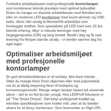
Forbedre arbeidsplassen med profesjonelle
kontorlamper
som kombinerer teknisk presisjon med optimal lyskvalitet.
Enten du trenger en klassisk arkitektlampe med fleksibel arm
eller en moderne LED-
bordlamper
med touch-dimmer og USB-
lader, sikrer vårt utvalg et flimmerfritt arbeidslys som
forebygger tretthet. Som spesialister på LED med over 15 års
teknisk erfaring, tilbyr vi robuste løsninger med høy
fargegjengivelse (CRI) og lang levetid. Bestill i dag og få rask
levering fra Norges største utvalg – vi sender samme dag fra
eget lager.
Optimaliser arbeidsmiljøet
med profesjonelle
kontorlamper
En god skrivebordslampe er et verktøy, ikke bare interiør.
Sitter du mange timer foran skjermen eller med papirarbeid,
vet du at dårlig belysning fører til hodepine og
konsentrasjonssvikt. Mange velger lamper basert på utseende
alene – det er en feil du bør unngå. Hos LEDProff fokuserer vi
på "The Smart Choice". Det betyr profesjonell kvalitet og
tekniske spesifikasjoner som holder mål, uten at du betaler
ekstra for et fancy merkenavn. Som leverandør av High CRI-