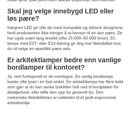
Skal jeg velge innebygd LED eller
løs pære?
Integrert LED gir ofte de mest kompakte og stilrene designene
fordi produsenten ikke trenger å ta hensyn til en stor pære. De
har også svært lang levetid (ofte 25.000–50.000 timer). En
lampe med E27- eller E14-fatning gir deg mer fleksibilitet hvis
du vil velge en spesifikk pære selv.
Er arkitektlamper bedre enn vanlige
bordlamper til kontoret?
Ja, rent funksjonelt er de overlegne. En vanlig bordlampe
kaster ofte lyset i en fast vinkel. En arkitektlampe har flere ledd
som gjør at du kan senke lyskilden helt ned til bordplaten for
detaljarbeid, eller løfte den opp for generelt lys. Den
mekaniske fleksibiliteten er nøkkelen til et godt ergonomisk
arbeidsmiljø.