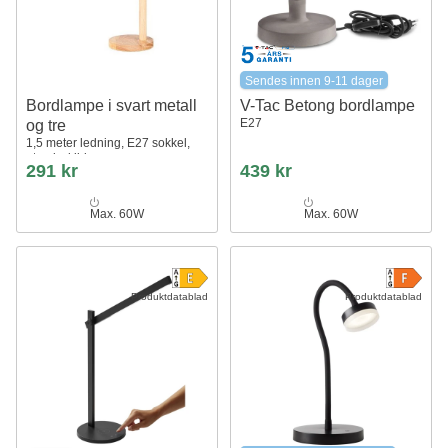
Sendes innen 9-11 dager
Bordlampe i svart metall
V-Tac Betong bordlampe
E27
og tre
1,5 meter ledning, E27 sokkel,
uten lyskilde
291 kr
439 kr
Max. 60W
Max. 60W
Produktdatablad
Produktdatablad