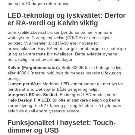
har vi en 30-dagers returordning.
LED-teknologi og lyskvalitet: Derfor
er RA-verdi og Kelvin viktig
Som kvalitetsbevisst bruker bør du se på mer enn bare
wattstyrken. Fargegjengivelse (CRI/RA) er det viktigste
punktet. Vi anbefaler alltid RA90 eller høyere for
arbeidsplasser. Høy RA-verdi sørger for at farger ser naturlige
ut og at kontrastene blir tydeligere. Dette avlaster øynene
betraktelig i løpet av arbeidsdagen.
Kelvin (Fargetemperatur):
Bruk 3000K for et behagelig lys,
eller 4000K (nøytral hvit) hvis du trenger maksimal fokus og
energi.
Lumen per Watt:
Moderne LED-kontorlamper gir mer lys for
mindre strøm. Det sparer både penger og miljø.
Integrert LED vs. Sokkel:
En integrert LED-modul, som i
Halo Design FIX LED
, gir ofte et slankere design og bedre
varmestyring. En E27-fatning gir deg friheten til å bytte pære
selv hvis du vil endre lysstyrke senere.
Funksjonalitet i høysetet: Touch-
dimmer og USB