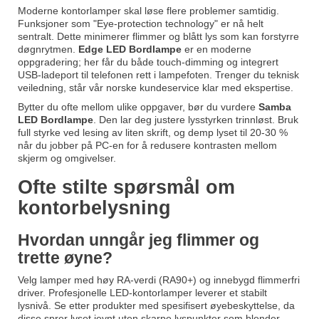
Moderne kontorlamper skal løse flere problemer samtidig.
Funksjoner som "Eye-protection technology" er nå helt
sentralt. Dette minimerer flimmer og blått lys som kan forstyrre
døgnrytmen.
Edge LED Bordlampe
er en moderne
oppgradering; her får du både touch-dimming og integrert
USB-ladeport til telefonen rett i lampefoten. Trenger du teknisk
veiledning, står vår norske kundeservice klar med ekspertise.
Bytter du ofte mellom ulike oppgaver, bør du vurdere
Samba
LED Bordlampe
. Den lar deg justere lysstyrken trinnløst. Bruk
full styrke ved lesing av liten skrift, og demp lyset til 20-30 %
når du jobber på PC-en for å redusere kontrasten mellom
skjerm og omgivelser.
Ofte stilte spørsmål om
kontorbelysning
Hvordan unngår jeg flimmer og
trette øyne?
Velg lamper med høy RA-verdi (RA90+) og innebygd flimmerfri
driver. Profesjonelle LED-kontorlamper leverer et stabilt
lysnivå. Se etter produkter med spesifisert øyebeskyttelse, da
disse sprer lyset jevnt uten skarpe lyspunkter som blender.