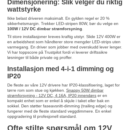
Dimensjonering: Slik velger du riktig
wattstyrke
Ikke belast driveren maksimalt. En gylden regel er 20 %
sikkerhetsmargin. Trekker LED-stripen 80W, bør du velge en
100W / 12V DC dimbar strømforsyning
.
Til store installasjoner kreves kraftig utstyr.
Slide 12V 400W
er
en arbeidshest som håndterer store mengder LED-strips uten
varmegang. En driver som jobber med overskudd lever lenger.
Vi har toppscore på Trustpilot fordi vi leverer driftssikre
løsninger til både private og proffer.
Installasjon med 4-i-1 dimming og
IP20
De fleste av våre 12V drivere har IP20-klassifisering, laget for
tørre rom som stue og kjøkken.
Snappy 50W dimbar
strømforsyning - 12V DC, 4.16A, IP20 innendørs
er en
kompakt enhet som er enkel å skjule i taket eller bak en
sokkel. Den støtter faseavsnitt-dimming (trailing edge) og
fungerer med de fleste standard veggdimmere. En enkel
oppgradering til profesjonell standard.
Ofte stilte spørsmål om 12V