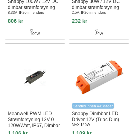
Snappy 100W / 12V DC
Snappy 30W / 12V DC
dimbar strømforsyning
dimbar strømforsyning
8.33A, IP20 innendørs
2.5A, IP20 innendørs
806 kr
232 kr
100W
30W
Sendes innen 4-6 dager
Meanwell PWM LED
Snappy Dimbbar LED
Strømforsyning 12V 0-
Driver 12V (Triac Dim)
MAX 150W
120WWatt, IP67, Dimbar
1 106 kr
1 109 kr