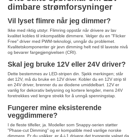
dimbare strømforsyninger
Vil lyset flimre når jeg dimmer?
Ikke med riktig utstyr. Flimring oppstår når drivere av lav
kvalitet kobles til inkompatible dimmere. Velger du en "Flicker
Free" driver med PWM-teknologi, unngår du problemet.
Kvalitetskomponenter gir jevn dimming helt ned til laveste nivå
og bevarer fargegjengivelsen (CRI).
Skal jeg bruke 12V eller 24V driver?
Dette bestemmes av LED-stripen din. Sjekk merkingen; står
det 12V, må du bruke en 12V driver. Kobler du en 12V strip til
en 24V driver, brenner du av diodene umiddelbart. 12V er
vanlig for dekorativ belysning og kortere lengder, mens 24V
foretrekkes ved lengre strekk for å unngå spenningstap.
Fungerer mine eksisterende
veggdimmere?
I de fleste tilfeller, ja. Modeller som Snappy-serien støtter
"Phase-cut Dimming" og er kompatible med vanlige norske
dimmere. Er du usikker, er 4-i-1 drivere det tryggeste valget da