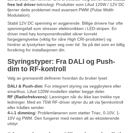
free led driver
-teknologi. Produkter som
Lifud 120W / 12V DC
fjerner dette problemet med avansert PWM (Pulse Width
Modulation).
Stabil 12V DC spenning er avgjørende. Billige drivere har ofte
spenningsfall som stresser elektronikken i LED-stripen. En
driver med høy komponentkvalitet sikrer korrekt
fargegjengivelse (viktig for våre High CRI-produkter) og
hindrer at lysstyrken taper seg over tid. Se på det som en billig
forsikring for installasjonen din.
Styringstyper: Fra DALI og Push-
dim to RF-kontroll
Valg av grensesnitt definerer hvordan du bruker lyset:
DALI & Push-dim:
For integrert styring via veggbrytere eller
smarthus.
Lifud 120W
-modellen støtter begge deler.
RF (Radiofrekvens):
Løsningen når du ikke kan trekke nye
ledninger. Med en
75W RF-driver
styrer du alt via fjernkontroll
eller trådløs sender.
4-i-1 dimming:
Problemløseren som støtter Triac, 0-10V, 1-
10V og PWM. Den fungerer med nesten alt av eksisterende
utstyr.