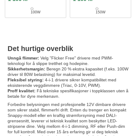
100W
150W
Det hurtige overblik
Unngå flimmer:
Velg "Flicker Free" drivere med PWM-
teknologi for å slippe tretthet og hodepine.
Sikkerhetsmargin:
Beregn 20 % ekstra kapasitet (f.eks. 100W
driver til 80W belastning) for maksimal levetid.
Fleksibel styring:
4-i-1 drivere sikrer kompatibilitet med
eksisterende veggdimmere (Triac, 0-10V, PWM).
Proff kvalitet:
Få tekniske spesifikasjoner i toppklassen uten å
betale for dyre merkenavn.
Forbedre belysningen med profesjonelle 12V dimbare drivere
som sikrer stabil, flimmerfri drift. Enten du trenger en kompakt
Snappy-modell eller en kraftig strømforsyning med DALI-
grensesnitt, leverer vi teknisk kvalitet som beskytter LED-
stripsene dine. Velg mellom 4-i-1 dimming, RF eller Push-dim
for full kontroll. Med over 15 års erfaring gir vi deg teknisk