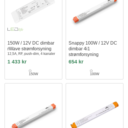
150W / 12V DC dimbar
Snappy 100W / 12V DC
rWave strømforsyning
dimbar 4i1
12,5A, RF, push-dim, 4 kanaler
strømforsyning
8.33A, IP20 innendørs
1 433 kr
654 kr
150W
100W