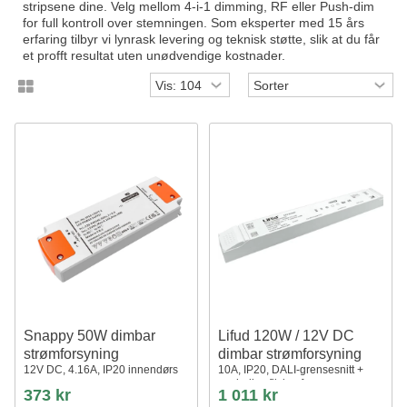
stripsene dine. Velg mellom 4-i-1 dimming, RF eller Push-dim
for full kontroll over stemningen. Som eksperter med 15 års
erfaring tilbyr vi lynrask levering og teknisk støtte, slik at du får
et profft resultat uten unødvendige kostnader.
Snappy 50W dimbar
Lifud 120W / 12V DC
strømforsyning
dimbar strømforsyning
12V DC, 4.16A, IP20 innendørs
10A, IP20, DALI-grensesnitt +
push dim, flicker free
373 kr
1 011 kr