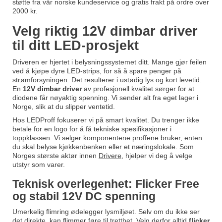
støtte fra vår norske kundeservice og gratis frakt på ordre over
2000 kr.
Velg riktig 12V dimbar driver
til ditt LED-prosjekt
Driveren er hjertet i belysningssystemet ditt. Mange gjør feilen
ved å kjøpe dyre LED-strips, for så å spare penger på
strømforsyningen. Det resulterer i ustødig lys og kort levetid.
En
12V dimbar driver
av profesjonell kvalitet sørger for at
diodene får nøyaktig spenning. Vi sender alt fra eget lager i
Norge, slik at du slipper ventetid.
Hos LEDProff fokuserer vi på smart kvalitet. Du trenger ikke
betale for en logo for å få tekniske spesifikasjoner i
toppklassen. Vi selger komponentene proffene bruker, enten
du skal belyse kjøkkenbenken eller et næringslokale. Som
Norges største aktør innen
Drivere
, hjelper vi deg å velge
utstyr som varer.
Teknisk overlegenhet: Flicker Free
og stabil 12V DC spenning
Umerkelig flimring ødelegger lysmiljøet. Selv om du ikke ser
det direkte, kan flimmer føre til tretthet. Velg derfor alltid
flicker