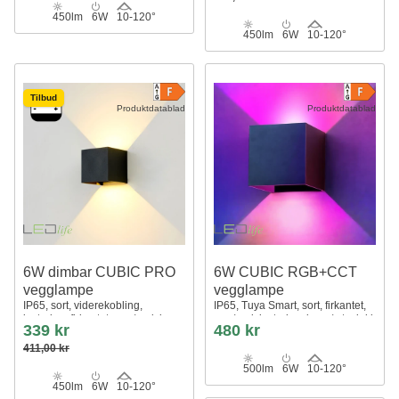
450lm
6W
10-120°
450lm
6W
10-120°
Tilbud
Produktdatablad
Produktdatablad
6W dimbar CUBIC PRO
6W CUBIC RGB+CCT
vegglampe
vegglampe
IP65, sort, viderekobling,
IP65, Tuya Smart, sort, firkantet,
justerbar, firkantet, opp/ned, inne
opp/ned, justerbar, inne / ute, inkl.
339 kr
480 kr
/ ute, inkl. lyskilde
lyskilde
411,00 kr
500lm
6W
10-120°
450lm
6W
10-120°