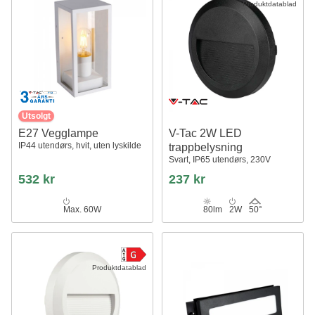
Produktdatablad
Utsolgt
E27 Vegglampe
V-Tac 2W LED
IP44 utendørs, hvit, uten lyskilde
trappbelysning
Svart, IP65 utendørs, 230V
532 kr
237 kr
Max. 60W
80lm
2W
50°
Produktdatablad