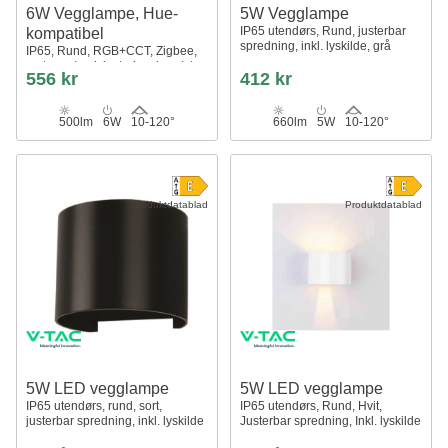
6W Vegglampe, Hue-
5W Vegglampe
IP65 utendørs, Rund, justerbar
kompatibel
spredning, inkl. lyskilde, grå
IP65, Rund, RGB+CCT, Zigbee,
sort, opp/ned, justerbar, inne/ute,
556 kr
412 kr
inkl. lyskilde
500lm
6W
10-120°
660lm
5W
10-120°
Produktdatablad
Produktdatablad
5W LED vegglampe
5W LED vegglampe
IP65 utendørs, rund, sort,
IP65 utendørs, Rund, Hvit,
justerbar spredning, inkl. lyskilde
Justerbar spredning, Inkl. lyskilde