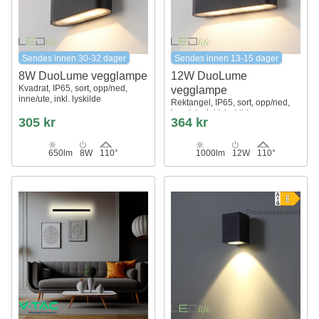
Sendes innen 30-32 dager
Sendes innen 13-15 dager
8W DuoLume vegglampe
12W DuoLume
Kvadrat, IP65, sort, opp/ned,
vegglampe
inne/ute, inkl. lyskilde
Rektangel, IP65, sort, opp/ned,
inne/ute, inkl. lyskilde
305 kr
364 kr
650lm
8W
110°
1000lm
12W
110°
Produktdatablad