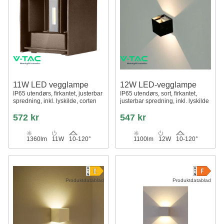
11W LED vegglampe
12W LED-vegglampe
IP65 utendørs, firkantet, justerbar
IP65 utendørs, sort, firkantet,
spredning, inkl. lyskilde, corten
justerbar spredning, inkl. lyskilde
572 kr
547 kr
1360lm
11W
10-120°
1100lm
12W
10-120°
Produktdatablad
Produktdatablad