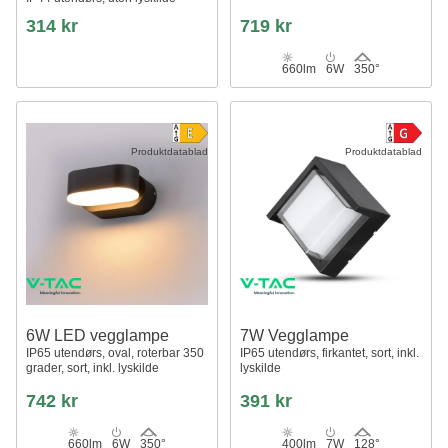
314 kr
719 kr
660lm
6W
350°
Produktdatablad
Produktdatablad
6W LED vegglampe
7W Vegglampe
IP65 utendørs, oval, roterbar 350
IP65 utendørs, firkantet, sort, inkl.
grader, sort, inkl. lyskilde
lyskilde
742 kr
391 kr
660lm
6W
350°
400lm
7W
128°