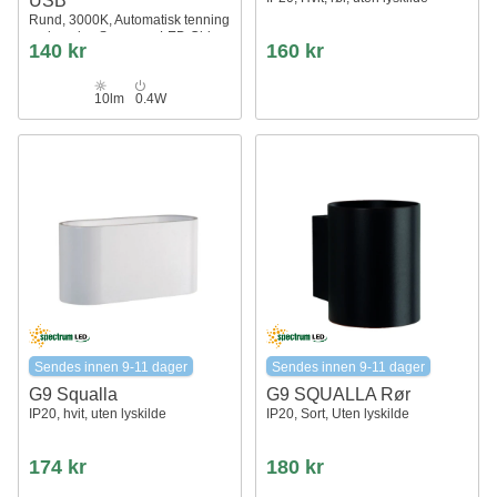
USB
Rund, 3000K, Automatisk tenning
ved mørke, Samsung LED Chip
140 kr
160 kr
10lm
0.4W
Sendes innen 9-11 dager
Sendes innen 9-11 dager
G9 Squalla
G9 SQUALLA Rør
IP20, hvit, uten lyskilde
IP20, Sort, Uten lyskilde
174 kr
180 kr