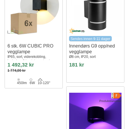
Sendes innen 9-11 dager
6 stk. 6W CUBIC PRO
Innendørs G9 opp/ned
vegglampe
vegglampe
IP65, sort, viderekobling,
Ø8 cm, IP20, sort
justerbar, firkantet, opp/ned,
1 492,32 kr
181 kr
inne/ute, inkl. lyskilde
1 774,00 kr
450lm
6W
10-120°
Produktdatablad