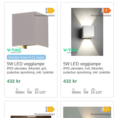
Produktdatablad
Produktdatablad
Sendes innen 9-11 dager
5W LED vegglampe
5W LED vegglampe
IP65 utendørs, firkantet, grå,
IP65 utendørs, hvit, firkantet,
justerbar spredning, inkl. lyskilde
justerbar spredning, inkl. lyskilde
432 kr
432 kr
660lm
5W
10-120°
660lm
5W
10-120°
Produktdatablad
Produktdatablad