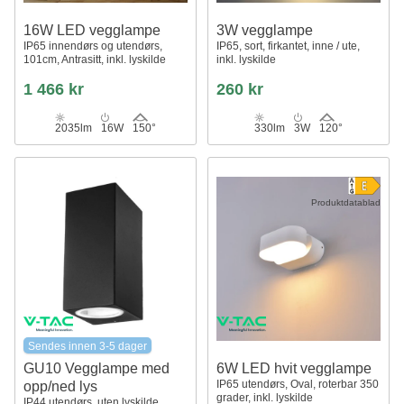
16W LED vegglampe
3W vegglampe
IP65 innendørs og utendørs,
IP65, sort, firkantet, inne / ute,
101cm, Antrasitt, inkl. lyskilde
inkl. lyskilde
1 466 kr
260 kr
2035lm
16W
150°
330lm
3W
120°
Produktdatablad
Sendes innen 3-5 dager
GU10 Vegglampe med
6W LED hvit vegglampe
IP65 utendørs, Oval, roterbar 350
opp/ned lys
grader, inkl. lyskilde
IP44 utendørs, uten lyskilde