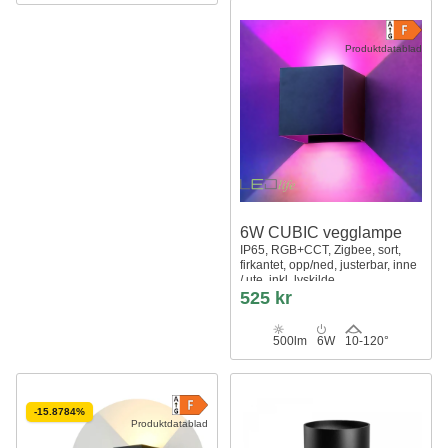
Produktdatablad
6W CUBIC vegglampe
IP65, RGB+CCT, Zigbee, sort,
firkantet, opp/ned, justerbar, inne
/ ute, inkl. lyskilde
525 kr
500lm
6W
10-120°
-15.8784%
Produktdatablad