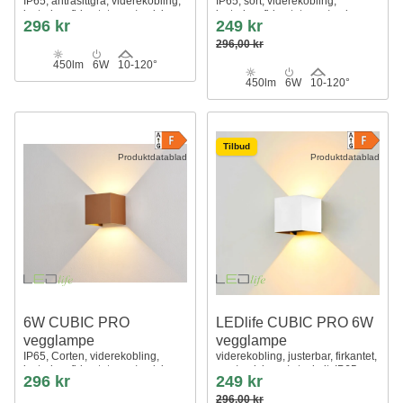
IP65, antrasittgrå, viderekobling,
IP65, sort, viderekobling,
justerbar, firkantet, opp/ned, inne
justerbar, firkantet, opp/ned,
296 kr
249 kr
/ ute, inkl. lyskilde
utendørs, inkl. lyskilde
296,00 kr
450lm
6W
10-120°
450lm
6W
10-120°
Tilbud
Produktdatablad
Produktdatablad
6W CUBIC PRO
LEDlife CUBIC PRO 6W
vegglampe
vegglampe
IP65, Corten, viderekobling,
viderekobling, justerbar, firkantet,
justerbar, firkantet, opp/ned, inne
opp/ned, inne / ute, hvit, IP65,
296 kr
249 kr
/ ute, inkl. lyskilde
inkl. lyskilde
296,00 kr