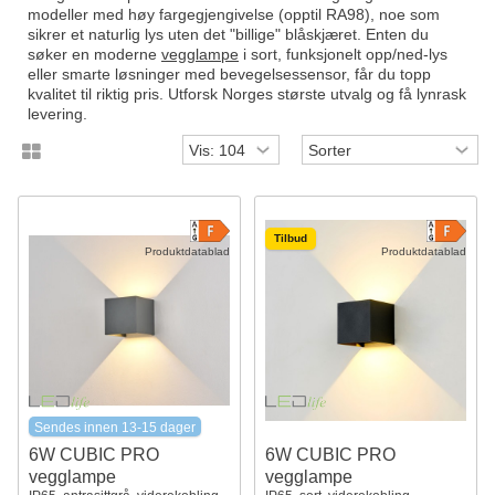
modeller med høy fargegjengivelse (opptil RA98), noe som
sikrer et naturlig lys uten det "billige" blåskjæret. Enten du
søker en moderne
vegglampe
i sort, funksjonelt opp/ned-lys
eller smarte løsninger med bevegelsessensor, får du topp
kvalitet til riktig pris. Utforsk Norges største utvalg og få lynrask
levering.
Tilbud
Produktdatablad
Produktdatablad
Sendes innen 13-15 dager
6W CUBIC PRO
6W CUBIC PRO
vegglampe
vegglampe