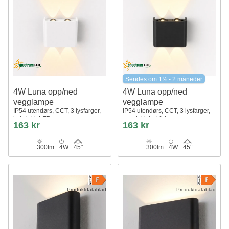
Sendes om 1½ - 2 måneder
4W Luna opp/ned
4W Luna opp/ned
vegglampe
vegglampe
IP54 utendørs, CCT, 3 lysfarger,
IP54 utendørs, CCT, 3 lysfarger,
hvit, inkl. LED
sort, inkl. lyskilde
163 kr
163 kr
300lm
4W
45°
300lm
4W
45°
Produktdatablad
Produktdatablad