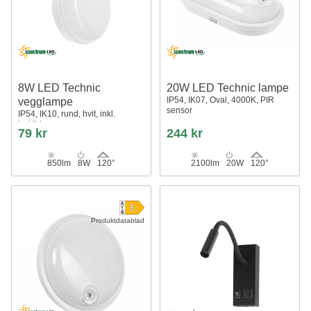
8W LED Technic
20W LED Technic lampe
IP54, IK07, Oval, 4000K, PIR
vegglampe
sensor
IP54, IK10, rund, hvit, inkl.
lyskilde
79 kr
244 kr
850lm
8W
120°
2100lm
20W
120°
Produktdatablad