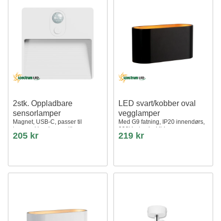
2stk. Oppladbare
LED svart/kobber oval
sensorlamper
vegglamper
Magnet, USB-C, passer til
Med G9 fatning, IP20 innendørs,
trapper, klesskap, nattlys mm.
230V, uten lyskilde
205 kr
219 kr