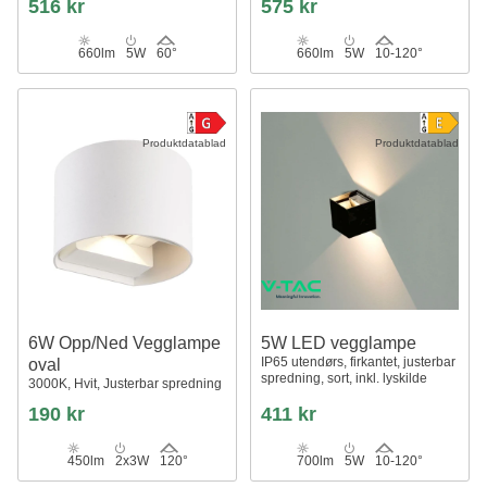
516 kr
575 kr
660lm
5W
60°
660lm
5W
10-120°
Produktdatablad
Produktdatablad
6W Opp/Ned Vegglampe
5W LED vegglampe
IP65 utendørs, firkantet, justerbar
oval
spredning, sort, inkl. lyskilde
3000K, Hvit, Justerbar spredning
190 kr
411 kr
450lm
2x3W
120°
700lm
5W
10-120°