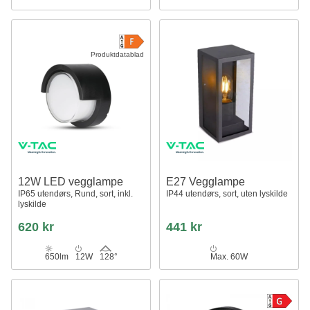
Produktdatablad
12W LED vegglampe
E27 Vegglampe
IP65 utendørs, Rund, sort, inkl.
IP44 utendørs, sort, uten lyskilde
lyskilde
620 kr
441 kr
650lm
12W
128°
Max. 60W