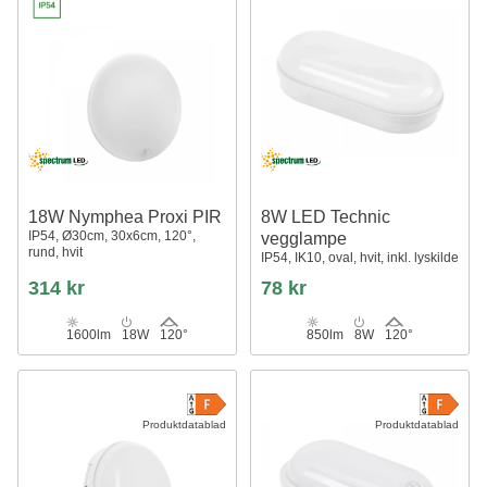
18W Nymphea Proxi PIR
8W LED Technic
IP54, Ø30cm, 30x6cm, 120°,
vegglampe
rund, hvit
IP54, IK10, oval, hvit, inkl. lyskilde
314 kr
78 kr
1600lm
18W
120°
850lm
8W
120°
Produktdatablad
Produktdatablad