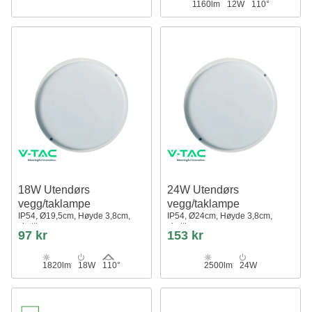
1160lm
12W
110°
18W Utendørs
24W Utendørs
vegg/taklampe
vegg/taklampe
IP54, Ø19,5cm, Høyde 3,8cm,
IP54, Ø24cm, Høyde 3,8cm,
skottlampe
skottlampe
97 kr
153 kr
1820lm
18W
110°
2500lm
24W