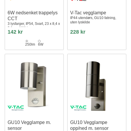
6W nedsenket trappelys
V-Tac vegglampe
IP44 utendørs, GU10 fatning,
CCT
uten lyskilde
3 lysfarger, IP54, Svart, 23 x 8,4 x
5,2cm, 230V
142 kr
228 kr
250lm
6W
GU10 Vegglampe m.
GU10 Vegglampe
sensor
opp/ned m. sensor