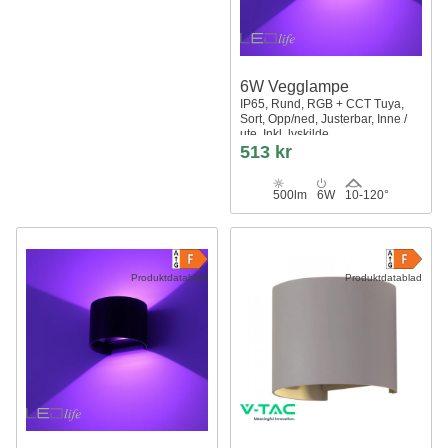
6W Vegglampe
IP65, Rund, RGB + CCT Tuya,
Sort, Opp/ned, Justerbar, Inne /
ute, Inkl. lyskilde
513 kr
500lm
6W
10-120°
Produktdatablad
Produktdatablad