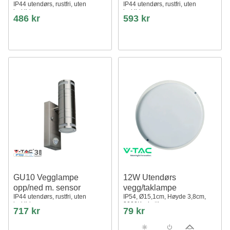
IP44 utendørs, rustfri, uten
IP44 utendørs, rustfri, uten
lyskilde
lyskilde
486 kr
593 kr
GU10 Vegglampe
12W Utendørs
opp/ned m. sensor
vegg/taklampe
IP44 utendørs, rustfri, uten
IP54, Ø15,1cm, Høyde 3,8cm,
lyskilde
3000K, skottlampe
717 kr
79 kr