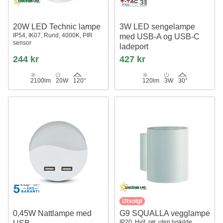
20W LED Technic lampe
3W LED sengelampe
IP54, IK07, Rund, 4000K, PIR
med USB-A og USB-C
sensor
ladeport
CREE chip, sort, inkl. lyskilde
244 kr
427 kr
2100lm
20W
120°
120lm
3W
30°
Utsolgt
0,45W Nattlampe med
G9 SQUALLA vegglampe
IP20, Hvit, rør, uten lyskilde