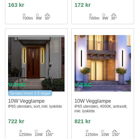
163 kr
172 kr
700lm
9W
30°
700lm
9W
30°
Sendes innen 3-5 dager
10W Vegglampe
10W Vegglampe
IP65 utendørs, sort, inkl. lyskilde
IP65 utendørs, 4000K, antrasitt,
inkl. lyskilde
722 kr
821 kr
1250lm
10W
150°
1250lm
10W
150°