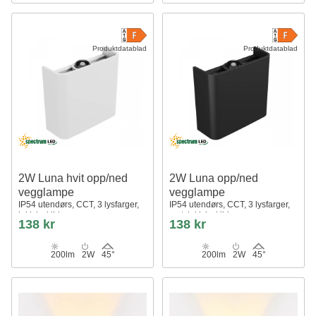
Produktdatablad
Produktdatablad
2W Luna hvit opp/ned
2W Luna opp/ned
vegglampe
vegglampe
IP54 utendørs, CCT, 3 lysfarger,
IP54 utendørs, CCT, 3 lysfarger,
inkl. lyskilde
sort, inkl. lyskilde
138 kr
138 kr
200lm
2W
45°
200lm
2W
45°