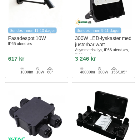
Sendes innen 11-13 dager
Sendes innen 9-11 dager
Fasadespot 10W
300W LED-lyskaster med
IP65 utendørs
justerbar watt
Asymmetrisk lys, IP66 utendørs,
IK08, sort
617 kr
3 246 kr
1000lm
10W
60°
48000lm
300W
155/105°