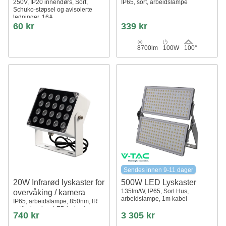
250V, IP20 innendørs, Sort,
IP65, sort, arbeidslampe
Schuko-støpsel og avisolerte
ledninger, 16A
60 kr
339 kr
8700lm
100W
100°
Sendes innen 9-11 dager
20W Infrarød lyskaster for
500W LED Lyskaster
135lm/W, IP65, Sort Hus,
overvåking / kamera
arbeidslampe, 1m kabel
IP65, arbeidslampe, 850nm, IR
nattbelysning, LED lyskaster
740 kr
3 305 kr