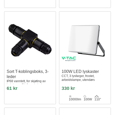
Sort T-koblingsboks, 3-
100W LED lyskaster
CCT, 3 lysfarger, frostet,
leder
arbeidslampe, utendørs
IP68 vanntett, for skjøting av
ledninger, Ø4-8mm kabel
61 kr
330 kr
10000lm
100W
110°