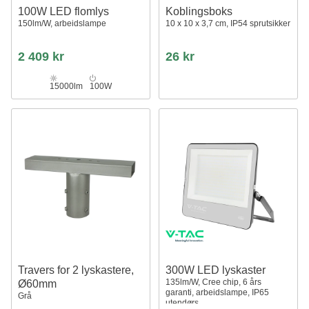
100W LED flomlys
Koblingsboks
150lm/W, arbeidslampe
10 x 10 x 3,7 cm, IP54 sprutsikker
2 409 kr
26 kr
15000lm
100W
Travers for 2 lyskastere,
300W LED lyskaster
135lm/W, Cree chip, 6 års
Ø60mm
garanti, arbeidslampe, IP65
Grå
utendørs