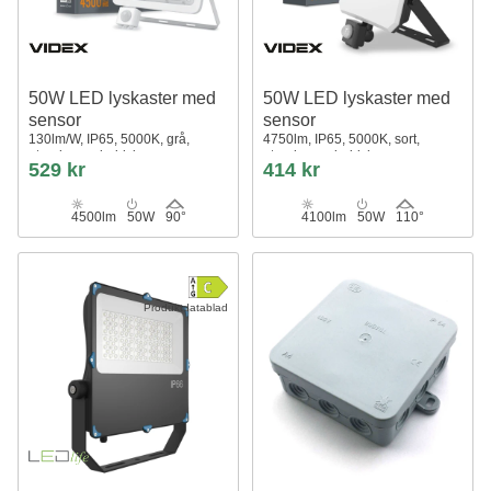
50W LED lyskaster med
50W LED lyskaster med
sensor
sensor
130lm/W, IP65, 5000K, grå,
4750lm, IP65, 5000K, sort,
utendørs, arbeidslampe
utendørs, arbeidslampe
529 kr
414 kr
4500lm
50W
90°
4100lm
50W
110°
Produktdatablad