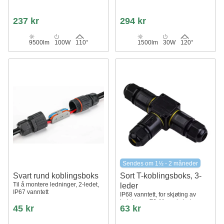
237 kr
294 kr
9500lm
100W
110°
1500lm
30W
120°
Sendes om 1½ - 2 måneder
Svart rund koblingsboks
Sort T-koblingsboks, 3-
Til å montere ledninger, 2-ledet,
leder
IP67 vanntett
IP68 vanntett, for skjøting av
ledninger, Ø6-11mm kabel
45 kr
63 kr