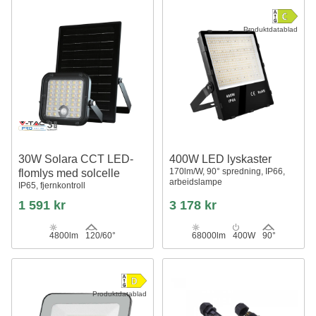
Produktdatablad
30W Solara CCT LED-
400W LED lyskaster
170lm/W, 90° spredning, IP66,
flomlys med solcelle
arbeidslampe
IP65, fjernkontroll
1 591 kr
3 178 kr
4800lm
120/60°
68000lm
400W
90°
Produktdatablad