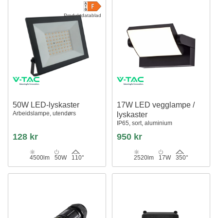
Produktdatablad
50W LED-lyskaster
17W LED vegglampe /
Arbeidslampe, utendørs
lyskaster
IP65, sort, aluminium
128 kr
950 kr
4500lm
50W
110°
2520lm
17W
350°