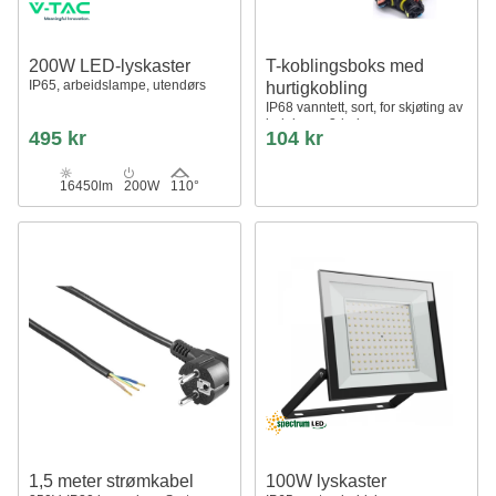
200W LED-lyskaster
T-koblingsboks med
IP65, arbeidslampe, utendørs
hurtigkobling
IP68 vanntett, sort, for skjøting av
ledninger, 3-leder
495 kr
104 kr
16450lm
200W
110°
1,5 meter strømkabel
100W lyskaster