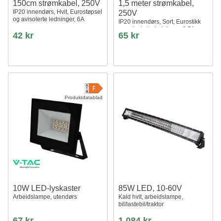
150cm strømkabel, 250V
1,5 meter strømkabel,
IP20 innendørs, Hvit, Eurostøpsel
250V
og avisolerte ledninger, 6A
IP20 innendørs, Sort, Eurostikk
og avisolerte ledninger, 2,5A
42 kr
65 kr
Produktdatablad
10W LED-lyskaster
85W LED, 10-60V
Arbeidslampe, utendørs
Kald hvit, arbeidslampe,
bil/lastebil/traktor
67 kr
1 084 kr