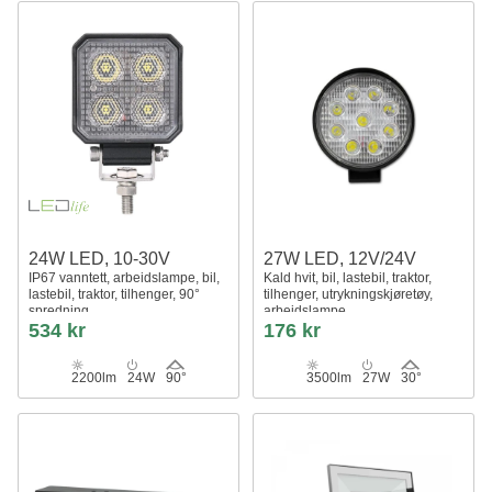
24W LED, 10-30V
27W LED, 12V/24V
IP67 vanntett, arbeidslampe, bil,
Kald hvit, bil, lastebil, traktor,
lastebil, traktor, tilhenger, 90°
tilhenger, utrykningskjøretøy,
spredning
arbeidslampe
534 kr
176 kr
2200lm
24W
90°
3500lm
27W
30°