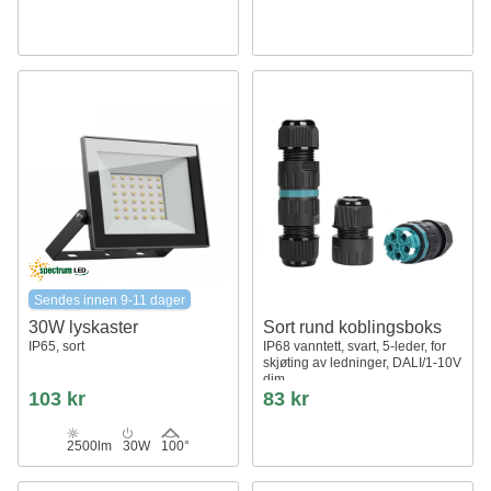
Sendes innen 9-11 dager
30W lyskaster
Sort rund koblingsboks
IP65, sort
IP68 vanntett, svart, 5-leder, for
skjøting av ledninger, DALI/1-10V
dim
103 kr
83 kr
2500lm
30W
100°