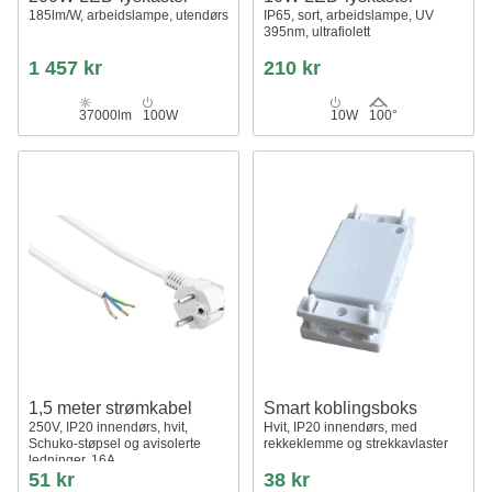
185lm/W, arbeidslampe, utendørs
IP65, sort, arbeidslampe, UV
395nm, ultrafiolett
1 457 kr
210 kr
37000lm
100W
10W
100°
1,5 meter strømkabel
Smart koblingsboks
250V, IP20 innendørs, hvit,
Hvit, IP20 innendørs, med
Schuko-støpsel og avisolerte
rekkeklemme og strekkavlaster
ledninger, 16A
51 kr
38 kr