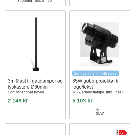
85000lm
500W
90°
Sendes innen 44-46 dager
3m Mast til gatelamper og
35W gobo-projektør til
lyskastere Ø60mm
logo/tekst
Sort, forlengbar høyde
IP65, arbeidslampe, inkl. linse i
eget design
2 148 kr
5 103 kr
35W