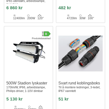
IP65 utendørs, arbeidslampe,
DMX512
6 860 kr
482 kr
12400lm
200W
120°
4720lm
30W
100°
Produktdatablad
500W Stadion lyskaster
Svart rund koblingsboks
170lm/W, IP66, arbeidslampe,
Til å montere ledninger, 3-ledet,
Philips driver, 1-10V dimbar
IP67 vanntett
5 130 kr
51 kr