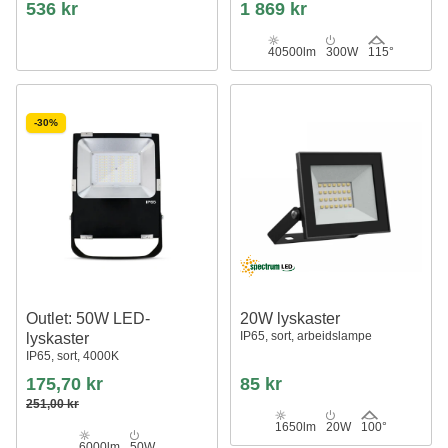
536 kr
1 869 kr
40500lm
300W
115°
-30%
Outlet: 50W LED-
20W lyskaster
IP65, sort, arbeidslampe
lyskaster
IP65, sort, 4000K
175,70 kr
85 kr
251,00 kr
1650lm
20W
100°
6000lm
50W