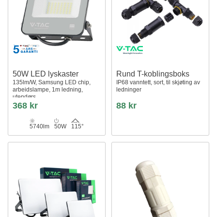
50W LED lyskaster
Rund T-koblingsboks
135lm/W, Samsung LED chip,
IP68 vanntett, sort, til skjøting av
arbeidslampe, 1m ledning,
ledninger
utendørs
368 kr
88 kr
5740lm
50W
115°