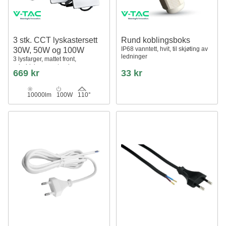
3 stk. CCT lyskastersett
Rund koblingsboks
IP68 vanntett, hvit, til skjøting av
30W, 50W og 100W
ledninger
3 lysfarger, mattet front,
arbeidslampe, utendørs
669 kr
33 kr
10000lm
100W
110°