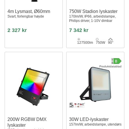
4m Lysmast, Ø60mm
750W Stadion lyskaster
Svart, forlengbar høyde
170lm/W, IP66, arbeidslampe,
Philips driver, 1-10V dimbar
2 327 kr
7 342 kr
127500lm
750W
90°
Produktdatablad
200W RGBW DMX
30W LED-lyskaster
157lm/W, arbeidslampe, utendørs
lyskaster