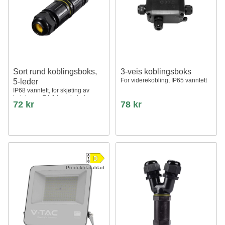
Sort rund koblingsboks,
3-veis koblingsboks
For viderekobling, IP65 vanntett
5-leder
IP68 vanntett, for skjøting av
ledninger, Ø4-14mm kabel
72 kr
78 kr
Produktdatablad