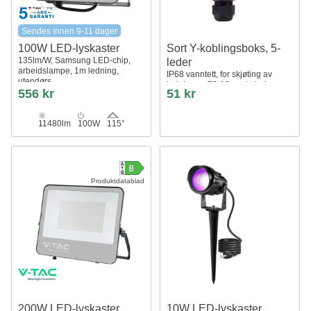
Sendes innen 9-11 dager
100W LED-lyskaster
Sort Y-koblingsboks, 5-
135lm/W, Samsung LED-chip,
leder
arbeidslampe, 1m ledning,
IP68 vanntett, for skjøting av
utendørs
ledninger, Ø8-12mm kabel
556 kr
51 kr
11480lm
100W
115°
Produktdatablad
200W LED-lyskaster
10W LED-lyskaster