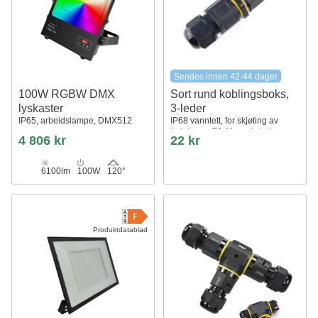
Sendes innen 42-44 dager
100W RGBW DMX
Sort rund koblingsboks,
lyskaster
3-leder
IP65, arbeidslampe, DMX512
IP68 vanntett, for skjøting av
ledninger, Ø6-11mm kabel
4 806 kr
22 kr
6100lm
100W
120°
Produktdatablad