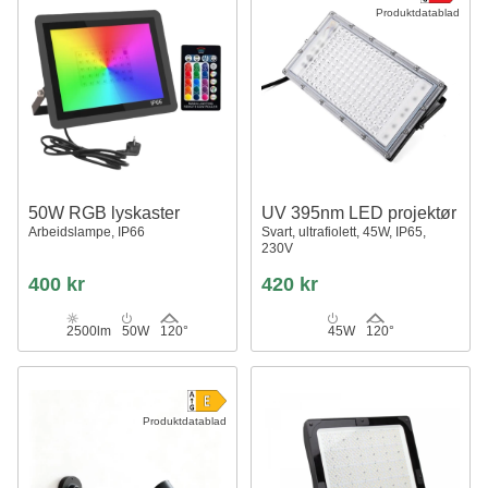
Produktdatablad
50W RGB lyskaster
UV 395nm LED projektør
Arbeidslampe, IP66
Svart, ultrafiolett, 45W, IP65,
230V
400 kr
420 kr
2500lm
50W
120°
45W
120°
Produktdatablad