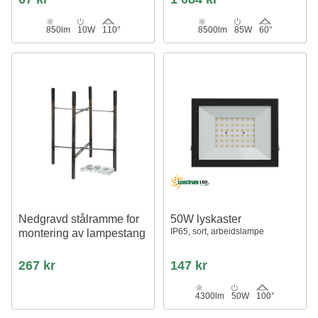
850lm
10W
110°
8500lm
85W
60°
Nedgravd stålramme for
50W lyskaster
IP65, sort, arbeidslampe
montering av lampestang
267 kr
147 kr
4300lm
50W
100°