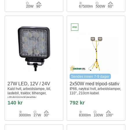
20W
90°
67500lm
500W
60°
Sendes innen 7-9 dager
27W LED, 12V / 24V
2x50W med tripod-stativ
Kald hvit, arbeidslampe, bil,
IP66, nøytral hvit, arbeidslamper,
lastebil, traktor, tilhenger,
110°, 210cm kabel
utrykningskjøretøy
140 kr
792 kr
3000lm
27W
30°
8300lm
100W
100°