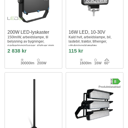
200W LED-lyskaster
16W LED, 10-30V
150lm/W, arbeidslampe, til
Kald hvit, arbeidslampe, bil,
belysning av bygninger,
lastebil, traktor, tilhenger,
parkeringsplasser, statuer mm.
utrykningskjøretøy
2 838 kr
115 kr
30000lm
200W
1600lm
16W
60°
Produktdatablad