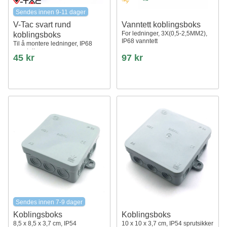
Sendes innen 9-11 dager
V-Tac svart rund
Vanntett koblingsboks
For ledninger, 3X(0,5-2,5MM2),
koblingsboks
IP68 vanntett
Til å montere ledninger, IP68
vanntett
45 kr
97 kr
Sendes innen 7-9 dager
Koblingsboks
Koblingsboks
8,5 x 8,5 x 3,7 cm, IP54
10 x 10 x 3,7 cm, IP54 sprutsikker