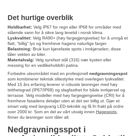
Det hurtige overblik
Holdbarhet:
Velg IP67 for regn eller IP68 for områder med
stående vann for å sikre lang levetid i norsk klima.
Lyskvalitet:
Velg RA90+ (høy fargegjengivelse) for å unngå et
flatt, "billig" lys og fremheve hagens naturlige farger.
Belastning:
Bruk kun kjørefaste spots i innkjørselen; disse
tåler vekten av biler.
Materialvalg:
Velg syrefast stål (316) nær kysten eller
messing for en vedlikeholdsfri patina.
Forbedre uteområdet med en profesjonell
nedgravningsspot
som kombinerer teknisk slitestyrke med overlegen lyskvalitet.
Med 15 års erfaring leverer vi robuste løsninger med høy
tetthetsgrad (IP67/IP68) og slagfasthet for både innkjørsel og
terrasse. Velg modeller med høy fargegjengivelse (CRI) for å
fremheve fasadens detaljer uten at det ser billig ut. Gjør et
smart valg med langvarig LED-teknikk og få fri frakt på ordre
over 2000 kr. Som en del av vårt utvalg innen
Hagespots
,
finner du løsninger som tåler alt.
Nedgravningsspot i