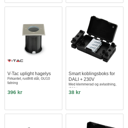
V-Tac uplight hagelys
Smart koblingsboks for
Firkantet, rustfritt stål, GU10
DALI + 230V
fatning
Med klemmerad og avlastning,
IP20 innendørs
396 kr
38 kr