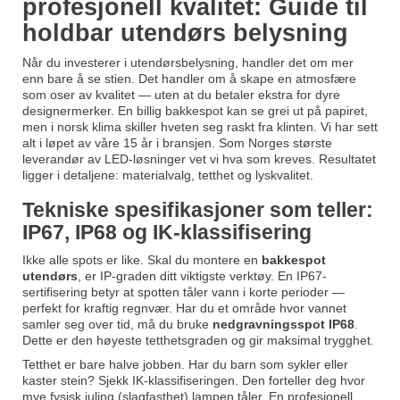
profesjonell kvalitet: Guide til
holdbar utendørs belysning
Når du investerer i utendørsbelysning, handler det om mer
enn bare å se stien. Det handler om å skape en atmosfære
som oser av kvalitet — uten at du betaler ekstra for dyre
designermerker. En billig bakkespot kan se grei ut på papiret,
men i norsk klima skiller hveten seg raskt fra klinten. Vi har sett
alt i løpet av våre 15 år i bransjen. Som Norges største
leverandør av LED-løsninger vet vi hva som kreves. Resultatet
ligger i detaljene: materialvalg, tetthet og lyskvalitet.
Tekniske spesifikasjoner som teller:
IP67, IP68 og IK-klassifisering
Ikke alle spots er like. Skal du montere en
bakkespot
utendørs
, er IP-graden ditt viktigste verktøy. En IP67-
sertifisering betyr at spotten tåler vann i korte perioder —
perfekt for kraftig regnvær. Har du et område hvor vannet
samler seg over tid, må du bruke
nedgravningsspot IP68
.
Dette er den høyeste tetthetsgraden og gir maksimal trygghet.
Tetthet er bare halve jobben. Har du barn som sykler eller
kaster stein? Sjekk IK-klassifiseringen. Den forteller deg hvor
mye fysisk juling (slagfasthet) lampen tåler. En profesjonell