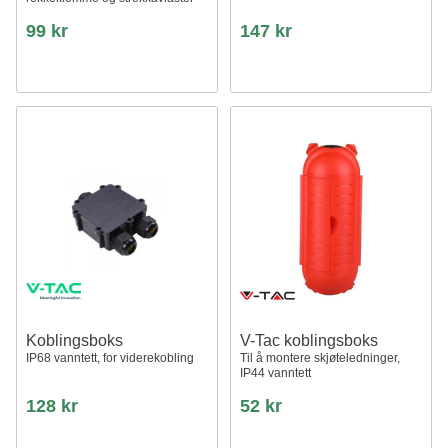
99 kr
147 kr
Koblingsboks
V-Tac koblingsboks
IP68 vanntett, for viderekobling
Til å montere skjøteledninger,
IP44 vanntett
128 kr
52 kr