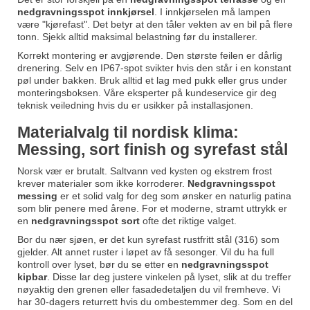
nedgravningsspot innkjørsel
. I innkjørselen må lampen
være "kjørefast". Det betyr at den tåler vekten av en bil på flere
tonn. Sjekk alltid maksimal belastning før du installerer.
Korrekt montering er avgjørende. Den største feilen er dårlig
drenering. Selv en IP67-spot svikter hvis den står i en konstant
pøl under bakken. Bruk alltid et lag med pukk eller grus under
monteringsboksen. Våre eksperter på kundeservice gir deg
teknisk veiledning hvis du er usikker på installasjonen.
Materialvalg til nordisk klima:
Messing, sort finish og syrefast stål
Norsk vær er brutalt. Saltvann ved kysten og ekstrem frost
krever materialer som ikke korroderer.
Nedgravningsspot
messing
er et solid valg for deg som ønsker en naturlig patina
som blir penere med årene. For et moderne, stramt uttrykk er
en
nedgravningsspot sort
ofte det riktige valget.
Bor du nær sjøen, er det kun syrefast rustfritt stål (316) som
gjelder. Alt annet ruster i løpet av få sesonger. Vil du ha full
kontroll over lyset, bør du se etter en
nedgravningsspot
kipbar
. Disse lar deg justere vinkelen på lyset, slik at du treffer
nøyaktig den grenen eller fasadedetaljen du vil fremheve. Vi
har 30-dagers returrett hvis du ombestemmer deg. Som en del