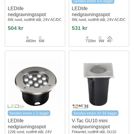
Sendes innen 4-6 dager
LEDlife
LEDlife
nedgravningsspot
nedgravningsspot
6W, rund, rustfritt stål, 24V AC/DC
9W, rund, rustfritt stål, 24V AC/DC
504 kr
531 kr
480lm
6W
720lm
9W
45°
Sendes innen 1-2 dager
Sendes innen 32-34 dager
LEDlife
V-Tac GU10 mini
nedgravningsspot
nedgravningsspot
12W, rund, rustfritt stål, 24V
Firkantet, rustfritt stål, GU10