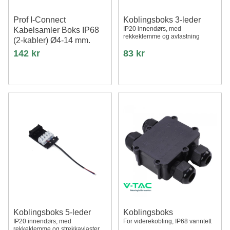
Prof I-Connect
Koblingsboks 3-leder
IP20 innendørs, med
Kabelsamler Boks IP68
rekkeklemme og avlastning
(2-kabler) Ø4-14 mm.
Kabel
142 kr
83 kr
Koblingsboks 5-leder
Koblingsboks
IP20 innendørs, med
For viderekobling, IP68 vanntett
rekkeklemme og strekkavlaster