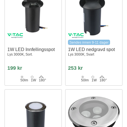
Sendes innen 9-11 dager
1W LED Innfellingsspot
1W LED nedgravd spot
Lys 3000K, Sort.
Lys 3000K, Svart
199 kr
253 kr
50lm
1W
180°
50lm
1W
180°