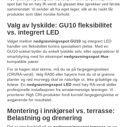
spot bør ha en høy IK-verdi så glasset ikke sprekker ved første
sammenstøt. Vi sender alt fra eget lager, slik at du raskt får
produkter som tåler norske forhold.
Valg av lyskilde: GU10 fleksibilitet
vs. integrert LED
Valget mellom
nedgravningsspot GU10
og integrert LED
handler om fleksibilitet kontra spesialisert ytelse. Med en
GU10-sokkel bytter du enkelt lyskilde selv, eller oppgraderer til
smartstyring med for eksempel
nedgravningsspot Hue
-
kompatible pærer.
For at hagen skal skinne, må du se på fargegjengivelsen
(CRI/RA-verdi). Velg RA90 eller høyere hvis du vil at grønne
planter og rød murvegg skal se naturlige ut, ikke gråaktige og
livløse. En
nedgravningsspot LED
med høy RA-verdi skiller
profesjonelle installasjoner fra amatørmessige løsninger. Vi
prioriterer High CRI-produkter fordi korrekt fargegjengivelse er
avgjørende for resultatet.
Montering i innkjørsel vs. terrasse:
Belastning og drenering
Det er stor forskjell på en
nedgravningsspot terrasse
og en