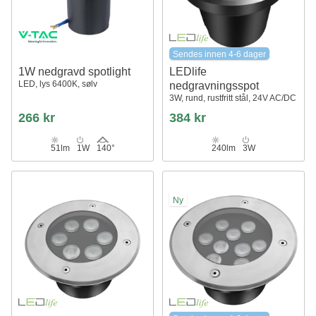
Sendes innen 4-6 dager
1W nedgravd spotlight
LEDlife
LED, lys 6400K, sølv
nedgravningsspot
3W, rund, rustfritt stål, 24V AC/DC
266 kr
384 kr
51lm
1W
140°
240lm
3W
Ny