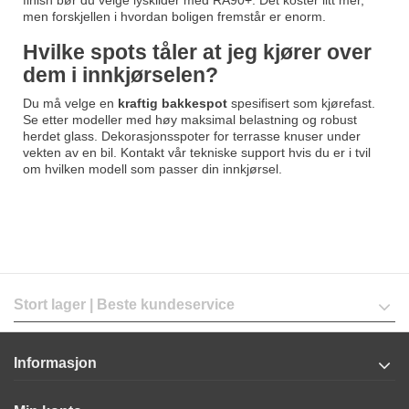
finish bør du velge lyskilder med RA90+. Det koster litt mer,
men forskjellen i hvordan boligen fremstår er enorm.
Hvilke spots tåler at jeg kjører over
dem i innkjørselen?
Du må velge en
kraftig bakkespot
spesifisert som kjørefast.
Se etter modeller med høy maksimal belastning og robust
herdet glass. Dekorasjonsspoter for terrasse knuser under
vekten av en bil. Kontakt vår tekniske support hvis du er i tvil
om hvilken modell som passer din innkjørsel.
Stort lager | Beste kundeservice
Informasjon