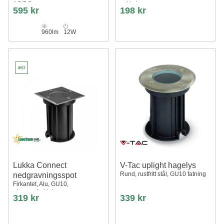
AC/DC
sokkel
595 kr
198 kr
960lm
12W
Lukka Connect
V-Tac uplight hagelys
Rund, rustfritt stål, GU10 fatning
nedgravningsspot
Firkantet, Alu, GU10,
gjennomkoblet
319 kr
339 kr