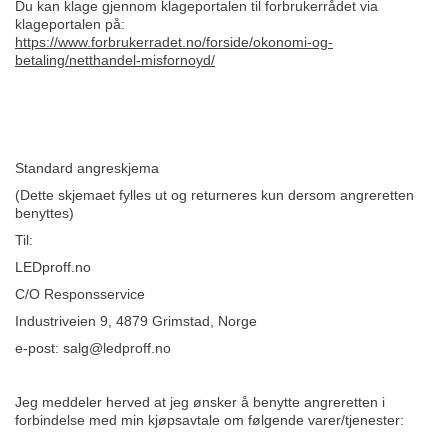
Du kan klage gjennom klageportalen til forbrukerrådet via
klageportalen på:
https://www.forbrukerradet.no/forside/okonomi-og-
betaling/netthandel-misfornoyd/
Standard angreskjema
(Dette skjemaet fylles ut og returneres kun dersom angreretten
benyttes)
Til:
LEDproff.no
C/O Responsservice
Industriveien 9, 4879 Grimstad, Norge
e-post:
salg@ledproff.no
Jeg meddeler herved at jeg ønsker å benytte angreretten i
forbindelse med min kjøpsavtale om følgende varer/tjenester: