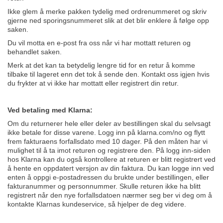
Ikke glem å merke pakken tydelig med ordrenummeret og skriv
gjerne ned sporingsnummeret slik at det blir enklere å følge opp
saken.
Du vil motta en e-post fra oss når vi har mottatt returen og
behandlet saken.
Merk at det kan ta betydelig lengre tid for en retur å komme
tilbake til lageret enn det tok å sende den. Kontakt oss igjen hvis
du frykter at vi ikke har mottatt eller registrert din retur.
Ved betaling med Klarna:
Om du returnerer hele eller deler av bestillingen skal du selvsagt
ikke betale for disse varene. Logg inn på klarna.com/no og flytt
frem fakturaens forfallsdato med 10 dager. På den måten har vi
mulighet til å ta imot returen og registrere den. På logg inn-siden
hos Klarna kan du også kontrollere at returen er blitt registrert ved
å hente en oppdatert versjon av din faktura. Du kan logge inn ved
enten å oppgi e-postadressen du brukte under bestillingen, eller
fakturanummer og personnummer. Skulle returen ikke ha blitt
registrert når den nye forfallsdatoen nærmer seg ber vi deg om å
kontakte Klarnas kundeservice, så hjelper de deg videre.