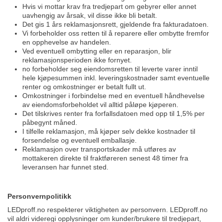
Hvis vi mottar krav fra tredjepart om gebyrer eller annet
uavhengig av årsak, vil disse ikke bli betalt.
Det gis 1 års reklamasjonsrett, gjeldende fra fakturadatoen.
Vi forbeholder oss retten til å reparere eller ombytte fremfor
en opphevelse av handelen.
Ved eventuell ombytting eller en reparasjon, blir
reklamasjonsperioden ikke fornyet.
no forbeholder seg eiendomsretten til leverte varer inntil
hele kjøpesummen inkl. leveringskostnader samt eventuelle
renter og omkostninger er betalt fullt ut.
Omkostninger i forbindelse med en eventuell håndhevelse
av eiendomsforbeholdet vil alltid påløpe kjøperen.
Det tilskrives renter fra forfallsdatoen med opp til 1,5% per
påbegynt måned.
I tilfelle reklamasjon, må kjøper selv dekke kostnader til
forsendelse og eventuell emballasje.
Reklamasjon over transportskader må utføres av
mottakeren direkte til fraktføreren senest 48 timer fra
leveransen har funnet sted.
Personvernpolitikk
LEDproff.no respekterer viktigheten av personvern. LEDproff.no
vil aldri videregi opplysninger om kunder/brukere til tredjepart,