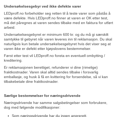
Undersøkelsesgebyr ved ikke defekte varer
LEDproff.no forbeholder seg retten til å teste varer som påstås å
være defekte. Hvis LEDproff.no finner at varen er OK etter test,
må det påregnes at varen sendes tilbake med en faktura for utført
arbeid.
Undersøkelsesgebyret er minimum 600 kr. og du må gi særskilt
samtykke til gebyret når varen leveres inn til reklamasjon. Du skal
naturligvis kun betale undersøkelsesgebyret hvis det viser seg at
varen ikke er defekt etter kjøpslovens bestemmelser.
Først etter test vil LEDproff.no foreta en eventuell ombytting /
kreditering.
Er reklamasjonen berettiget, refunderer vi dine (rimelige)
fraktkostnader. Varen skal alltid sendes tilbake i forsvarlig
emballasje, og husk å få en kvittering for forsendelse, så vi kan
tilbakebetale dine fraktkostnader.
Særlige bestemmelser for næringsdrivende
Næringsdrivende har samme salgsbetingelser som forbrukere,
dog med følgende modifikasjoner:
Som næringsdrivende har du ingen angrerett.