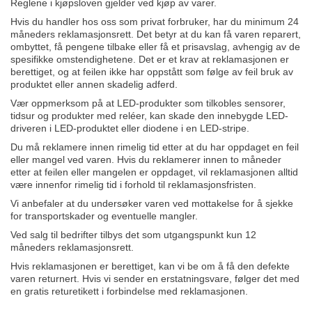
Reglene i kjøpsloven gjelder ved kjøp av varer.
Hvis du handler hos oss som privat forbruker, har du minimum 24
måneders reklamasjonsrett. Det betyr at du kan få varen reparert,
ombyttet, få pengene tilbake eller få et prisavslag, avhengig av de
spesifikke omstendighetene. Det er et krav at reklamasjonen er
berettiget, og at feilen ikke har oppstått som følge av feil bruk av
produktet eller annen skadelig adferd.
Vær oppmerksom på at LED-produkter som tilkobles sensorer,
tidsur og produkter med reléer, kan skade den innebygde LED-
driveren i LED-produktet eller diodene i en LED-stripe.
Du må reklamere innen rimelig tid etter at du har oppdaget en feil
eller mangel ved varen. Hvis du reklamerer innen to måneder
etter at feilen eller mangelen er oppdaget, vil reklamasjonen alltid
være innenfor rimelig tid i forhold til reklamasjonsfristen.
Vi anbefaler at du undersøker varen ved mottakelse for å sjekke
for transportskader og eventuelle mangler.
Ved salg til bedrifter tilbys det som utgangspunkt kun 12
måneders reklamasjonsrett.
Hvis reklamasjonen er berettiget, kan vi be om å få den defekte
varen returnert. Hvis vi sender en erstatningsvare, følger det med
en gratis returetikett i forbindelse med reklamasjonen.