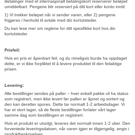
Betalinger med et internasjonalt betalingskort reserverer beløpet
umiddelbart. Pengene blir reservert på ditt kort eller konto inntil:
1) Vi trekker beløpet når vi sender varen, eller 2) pengene
frigjøres i henhold til avtale med din kortutsteder.
Du kan lese mer om reglene for ditt spesifikke kort hos din
kortutsteder.
Prisfeil:
Hvis en pris er åpenbart feil, og du rimeligvis burde ha oppdaget
dette, er vi ikke forpliktet til å levere produktet til den feilaktige
prisen.
Levering:
Alle bestillinger sendes på paller – hver enkelt pakke vil ha status
som registrert, men ikke levert før pallen er åpnet og sortert og
den kan deretter spores. Dette tar normalt 1-2 arbeidsdager. Vi
har et stort lager, så de fleste bestillinger forlater vårt lager
samme dag som bestillingen er registrert.
Hvis et produkt er utsolgt, leveres det normalt innen 1-2 uker. Den
forventede leveringsdatoen, når varen igjen er tilgjengelig, angis i
produktbeskrivelsen.