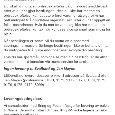
Du vil alltid motta en ordrebekreftelse på din e-post umiddelbart
etter at du har gjort bestillingen. Hvis du ikke har mottatt en
ordrebekreftelse, kan det være fordi varen er utsolgt før vi har
hatt mulighet til å oppdatere lagerstatusen, eller du har oppgitt en
feil e-postadresse. Hvis du mot forventning ikke har mottatt en
ordrebekreftelse, kontakt vår kundeservice så snart som mulig for
hjelp.
Når bestillingen er sendt, vil du motta en e-post med
sporingsinformasjon. Så lenge bestillingen ikke er behandlet, har
du muligheten til å gjøre endringer eller avbryte din bestilling.
Hvis du har spørsmål i forbindelse med din bestilling, er du alltid
velkommen til å kontakte vår kundeservice for assistanse.
Ingen levering til Svalbard og Jan Mayen
LEDproff.no leverer dessverre ikke til adresser på Svalbard eller
Jan Mayen (postnummer 9170, 9171, 9172, 9173, 9174, 9175,
9176, 9178, 9179, 8099).
Leveringsbetingelser:
Vi samarbeider med Bring og Posten Norge for levering av pakker
til Norge. Du mottar oftest din bestilling 2-5 virkedager etter at vi
har sendt bestillingen.