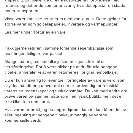
kjøpet ditt. Du bærer de direkte kostnadene i forbindelse med
returen, og det er du som er ansvarlig hvis det oppstår en skade
under transporten.
Visse varer kan ikke returneres med vanlig post. Dette gjelder for
større varer som solcellepaneler, invertere og varmepumper.
Les mer under 'Retur av en vare'.
Pakk gjerne returen i samme forsendelsesemballasje som
bestillingen tidligere var pakket i.
Mangel på original emballasje kan muligens føre til en
verdiforringelse. For å være sikker på at du får alle pengene
tilbake, anbefaler vi at varen returneres i original emballasje.
Du er kun ansvarlig for eventuell forringelse av varens verdi som
skyldes håndtering utover det som er nødvendig for å fastslå
varens art, egenskaper og funksjonsmåte. Du kan med andre ord
prøve varen på samme måte som i en fysisk butikk, men det er
ikke tillatt å ta den i bruk.
Hvis varen er brukt, og du angrer kjøpet, kan du kun få en del av
eller ingenting av pengene tilbake, avhengig av varens
kommersielle verdi.