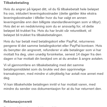
Tilbakebetaling
Hvis du angrer på kjøpet ditt, vil du få tilbakebetalt hele beløpet
fra oss, inkludert leveringskostnader (dette gjelder ikke ekstra
leveringskostnader i tilfeller hvor du har valgt en annen
leveringsmåte enn den billigste standardleveringen som vi tilbyr).
Hvis det er en nedskrivning som du er ansvarlig for, vil dette
beløpet bli trukket fra. Hvis du har brukt vår returetikett, vil
beløpet bli trukket fra tilbakebetalingen.
Hvis du har betalt med betalingskort eller PayPal, returneres
pengene til det samme betalingskortet eller PayPal-kontoen. Hvis
du benytter din angrerett, refunderer vi alle betalinger som vi har
mottatt fra deg, uten unødig forsinkelse, senest 14 dager fra den
dagen vi har mottatt din beskjed om at du ønsker å angre avtalen.
Vi vil gjennomføre en tilbakebetaling med det samme
betalingsmiddelet som du brukte ved den opprinnelige
transaksjonen, med mindre vi uttrykkelig har avtalt noe annet med
deg.
Vi kan tilbakeholde betalingen inntil vi har mottatt varen, med
mindre du sender oss dokumentasjon for at du har returnert den.
Reklamasjonsrett