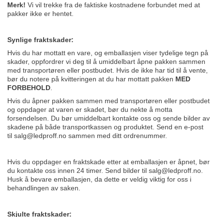
Merk!
Vi vil trekke fra de faktiske kostnadene forbundet med at
pakker ikke er hentet.
Synlige fraktskader:
Hvis du har mottatt en vare, og emballasjen viser tydelige tegn på
skader, oppfordrer vi deg til å umiddelbart åpne pakken sammen
med transportøren eller postbudet. Hvis de ikke har tid til å vente,
bør du notere på kvitteringen at du har mottatt pakken
MED
FORBEHOLD
.
Hvis du åpner pakken sammen med transportøren eller postbudet
og oppdager at varen er skadet, bør du nekte å motta
forsendelsen. Du bør umiddelbart kontakte oss og sende bilder av
skadene på både transportkassen og produktet. Send en e-post
til
salg@ledproff.no
sammen med ditt ordrenummer.
Hvis du oppdager en fraktskade etter at emballasjen er åpnet, bør
du kontakte oss innen 24 timer. Send bilder til
salg@ledproff.no
.
Husk å bevare emballasjen, da dette er veldig viktig for oss i
behandlingen av saken.
Skjulte fraktskader: