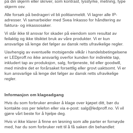
på din skjerm eller skriver, som kontrast, lysstyrke, metning, type
skjerm osv.
Alle forsøk på bedrageri vil bli politianmeldt. Vi lagrer alle IP-
adresser. Vi samarbeider med Svea Inkasso for håndtering av
faktura- og inkassosaker.
Vi står ikke til ansvar for skader på eiendom som resultat av
feilaktig og ikke tilsiktet bruk av våre produkter. Vi er kun
ansvarlige så lenge det følger av dansk retts ufravikelige regler.
Uavhengig av eventuelle motsigende vilkår i handelsbetingelsene
er LEDproff.no ikke ansvarlig overfor kunden for indirekte tap,
inkludert tap av produksjon, salg, fortjeneste, tid eller goodwill,
med mindre det er forårsaket forsettlig eller grovt uaktsomt. Vi er
kun ansvarlige så lenge det følger av dansk retts ufravikelige
regler.
Informasjon om klageadgang
Hvis du som forbruker ønsker å klage over kjøpet ditt, bør du
kontakte oss per telefon eller via e-post:
salg@ledproff.no
. Vi vil
gjøre vårt beste for å hjelpe deg.
Hvis vi ikke klarer å finne en løsning som alle parter er fornøyde
med, har du som forbruker rett til å få saken din behandlet: