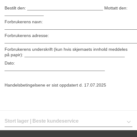
Bestilt den: _______________________________ Mottatt den:
________________
Forbrukerens navn:
______________________________________________________
Forbrukerens adresse:
______________________________________________________
Forbrukerens underskrift (kun hvis skjemaets innhold meddeles
på papir): _________________________________________
Dato:
_________________________________________
Handelsbetingelsene er sist oppdatert d. 17.07.2025
Stort lager | Beste kundeservice