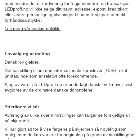
med mindre det er nødvendig for å gjennomføre en transaksjon.
LEDproff.no vil ikke selge ditt navn, adresse, e-post, kredittkort
eller andre personlige opplysninger til noen tredjepart uten ditt
forhåndssamtykke.
Les mer i vår cookie-politikk.
Lovvalg og verneting
Dansk lov gjelder.
Det tas stilling til om den internasjonale kjøpsloven, CISG, skal
unntas, noe som er relativt ofte forekommende.
Kjøp av varer på LEDproff.no er underlagt dansk lov. Enhver tvist
avgjøres av de ordinære danske domstolene.
Ytterligere vilkår
Avhengig av ulike skjerminnstillinger kan farger se forskjellige ut
på skjermen.
Vi har gjort alt for å vise fargene på skjermen så nøyaktig som
mulig, men de kan variere fra originalen på grunn av innstillingene