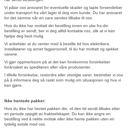
Vi påtar oss ansvaret for eventuelle skader og tapte forsendelser
under transport fra vårt lager til deg som kunde. Du har ansvaret
for det samme når en vare sendes tilbake til oss.
Hvis du ikke har mottatt din bestilling innen en uke fra din
bestilling er sendt, ber vi deg alltid kontakte oss, slik at vi kan
hjelpe deg best mulig.
Vi anbefaler at du venter med å bestille tid hos elektrikere,
installatører og annet fagpersonell, til du har mottatt og sjekket
varene.
Vi gjør oppmerksom på at det kan forekomme forsinkelser
forårsaket av speditøren eller våre produsenter.
I tilfelle forsinkelse, restordre eller utsolgte varer, bestreber vi oss
på å informere deg så raskt som mulig om situasjonen og hva vi
kan gjøre.
Ikke hentede pakker:
Hvis du ikke har hentet pakken din, vil den bli sendt tilbake etter
en periode oppgitt av fraktselskapet. Du kan ikke angre en
bestilling ved å nekte mottak eller ikke hente pakken uten en
tydelig avtale med oss.