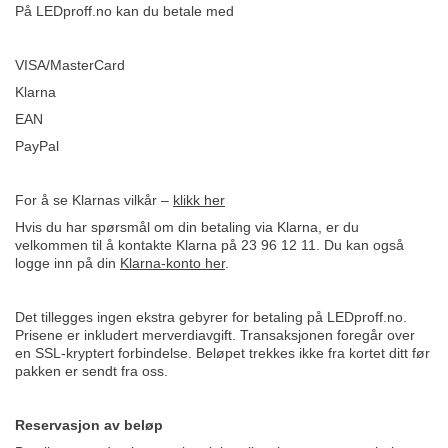
På LEDproff.no kan du betale med
VISA/MasterCard
Klarna
EAN
PayPal
For å se Klarnas vilkår –
klikk her
Hvis du har spørsmål om din betaling via Klarna, er du
velkommen til å kontakte Klarna på 23 96 12 11. Du kan også
logge inn på din
Klarna-konto her
.
Det tillegges ingen ekstra gebyrer for betaling på LEDproff.no.
Prisene er inkludert merverdiavgift. Transaksjonen foregår over
en SSL-kryptert forbindelse. Beløpet trekkes ikke fra kortet ditt før
pakken er sendt fra oss.
Reservasjon av beløp