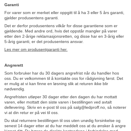
Garanti
For varer som er merket eller oppgitt til å ha 3 eller 5 års garanti,
gjelder produsentens garanti.
Det er derfor produsentens vilkår for disse garantiene som er
gjeldende. Med andre ord, hvis det oppstår mangler på varer
etter den 2-årige reklamasjonsretten, og disse har en 3-årig eller
5-årig garanti, er det produsentens ansvar.
Les mer om produsentgaranti her.
Angrerett
Som forbruker har du 30 dagers angrefrist når du handler hos
oss. Du er velkommen til å kontakte oss for rådgivning først. Det
er mulig at vi kan finne en løsning slik at returen ikke blir
nødvendig.
Angrefristen utløper 30 dager etter den dagen du har mottatt
varen, eller mottatt den siste varen i bestillingen ved avtalt
dellevering. Skriv en e-post til oss på
salg@ledproff.no
, så noterer
vi at din retur er på vei til oss.
Du skal returnere bestillingen til oss uten unødig forsinkelse og
senest 14 dager etter at du har meddelt oss at du ønsker å angre