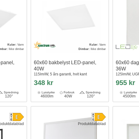
Kulør:
Varm
Kulør:
Varm
imbar:
Ikke dimbar
Dimbar:
Ikke dimbar
panel,
60x60 bakbelyst LED-panel,
60x60 dags
40W
36W
115lm/W, 5 års garanti, hvit kant
125lm/W, UGR1
348 kr
955 kr
Spredning
Lysstyrke
Forbruk
Spredning
Lysstyrke
120°
4600lm
40W
120°
4500lm
oduktdatablad
Produktdatablad