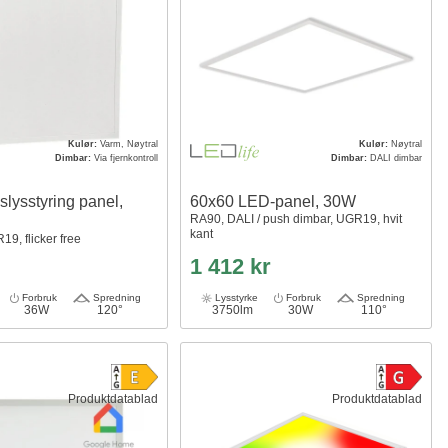
Kulør:
Varm, Nøytral
Kulør:
Nøytral
Dimbar:
Via fjernkontroll
Dimbar:
DALI dimbar
lysstyring panel,
60x60 LED-panel, 30W
RA90, DALI / push dimbar, UGR19, hvit
kant
9, flicker free
1 412 kr
Forbruk
Spredning
Lysstyrke
Forbruk
Spredning
36W
120°
3750lm
30W
110°
Produktdatablad
Produktdatablad