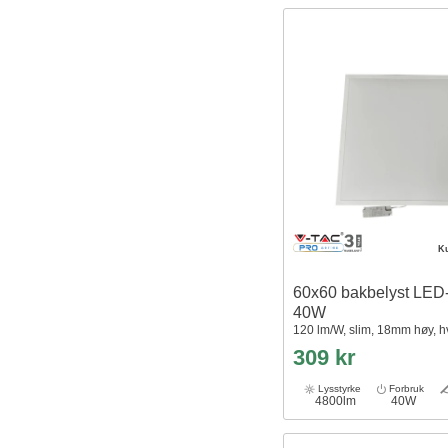
K
60x60 bakbelyst LED-
40W
120 lm/W, slim, 18mm høy, hv
309 kr
Lysstyrke
Forbruk
4800lm
40W