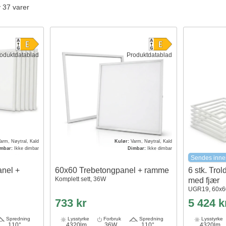
v 37 varer
oduktdatablad
Produktdatablad
arm, Nøytral, Kald
Kulør:
Varm, Nøytral, Kald
imbar:
Ikke dimbar
Dimbar:
Ikke dimbar
Sendes inne
nel +
60x60 Trebetongpanel + ramme
6 stk. Tro
Komplett sett, 36W
med fjær
UGR19, 60x60
733 kr
5 424 k
Spredning
Lysstyrke
Forbruk
Spredning
Lysstyrke
110°
4320lm
36W
110°
4320lm