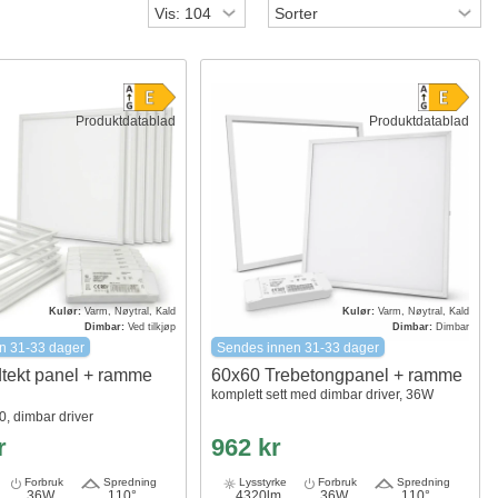
Produktdatablad
Produktdatablad
Kulør:
Varm, Nøytral, Kald
Kulør:
Varm, Nøytral, Kald
Dimbar:
Ved tilkjøp
Dimbar:
Dimbar
n 31-33 dager
Sendes innen 31-33 dager
ldtekt panel + ramme
60x60 Trebetongpanel + ramme
komplett sett med dimbar driver, 36W
, dimbar driver
r
962 kr
Forbruk
Spredning
Lysstyrke
Forbruk
Spredning
36W
110°
4320lm
36W
110°