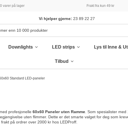
 varer på lager
Frakt fra kun 49 kr
Vi hjelper gjerne:
23 89 22 27
Downlights
LED strips
Lys til Inne & U
Tilbud
60x60 Standard LED-paneler
med profesjonelle
60x60 Paneler uten Ramme
. Som spesialister med 1
egjengivelse uten flimmer. Dette er det smarte valget for deg som krever
i frakt på ordrer over 2000 kr hos LEDProff.