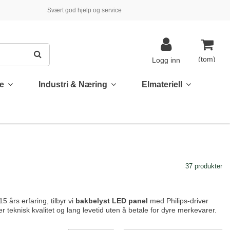
Svært god hjelp og service
(tom)
Logg inn
te
Industri & Næring
Elmateriell
37 produkter
5 års erfaring, tilbyr vi
bakbelyst LED panel
med Philips-driver
 teknisk kvalitet og lang levetid uten å betale for dyre merkevarer.