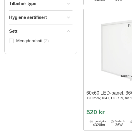
Tilbehør type
Hygiene sertifisert
Pr
Sett
Mengderabatt
2
Kulør:
V
60x60 LED-panel, 3
120lm/W, IP41, UGR19, hvit 
520 kr
Lysstyrke
Forbruk
4320lm
36W