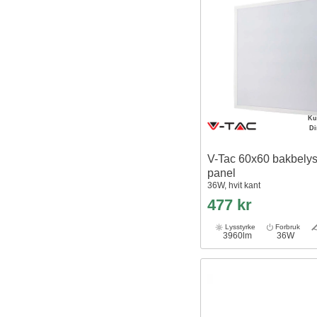
Ku
D
V-Tac 60x60 bakbely
panel
36W, hvit kant
477 kr
Lysstyrke
Forbruk
3960lm
36W