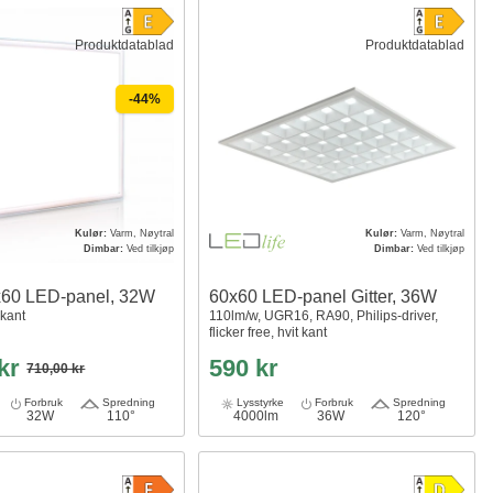
Produktdatablad
Produktdatablad
-44%
Kulør:
Varm, Nøytral
Kulør:
Varm, Nøytral
Dimbar:
Ved tilkjøp
Dimbar:
Ved tilkjøp
0x60 LED-panel, 32W
60x60 LED-panel Gitter, 36W
 kant
110lm/w, UGR16, RA90, Philips-driver,
flicker free, hvit kant
 kr
590 kr
710,00 kr
Forbruk
Spredning
Lysstyrke
Forbruk
Spredning
32W
110°
4000lm
36W
120°