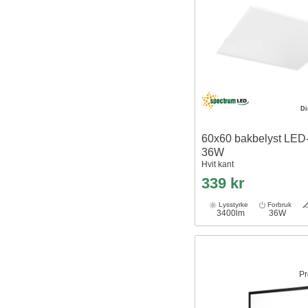
D
60x60 bakbelyst LED-
36W
Hvit kant
339 kr
Lysstyrke
Forbruk
3400lm
36W
Pr