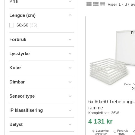
Pris
Viser 1 - 37 a
Lengde (cm)
60x60
35
Pr
Forbruk
Lysstyrke
Kulør
Dimbar
Kulør:
V
D
Sensor type
6x 60x60 Trebetongpa
ramme
IP klassifisering
Komplett sett, 36W
4 131 kr
Belyst
Lysstyrke
Forbruk
4320lm
36W