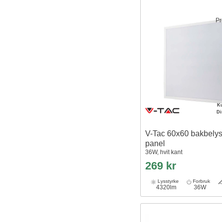
Pr
K
D
V-Tac 60x60 bakbely
panel
36W, hvit kant
269 kr
Lysstyrke
Forbruk
4320lm
36W