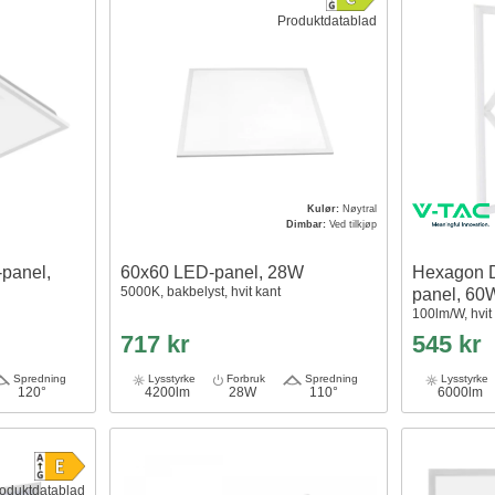
Produktdatablad
Kulør:
Nøytral
Dimbar:
Ved tilkjøp
panel,
60x60 LED-panel, 28W
Hexagon 
5000K, bakbelyst, hvit kant
panel, 60
100lm/W, hvit
717 kr
545 kr
Spredning
Lysstyrke
Forbruk
Spredning
Lysstyrke
120°
4200lm
28W
110°
6000lm
oduktdatablad