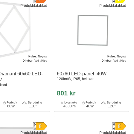
Produktdatablad
Produktdatablad
Kulør:
Nøytral
Kulør:
Nøytral
Dimbar:
Ved tilkjøp
Dimbar:
Ved tilkjøp
Diamant 60x60 LED-
60x60 LED-panel, 40W
120lm/W, IP65, hvit kant
W
 kant
801 kr
Forbruk
Spredning
Lysstyrke
Forbruk
Spredning
60W
110°
4800lm
40W
120°
Produktdatablad
Produktdatablad