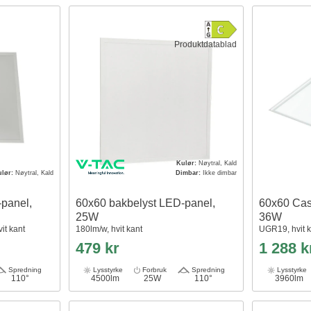
Produktdatablad
Kulør:
Nøytral, Kald
ulør:
Nøytral, Kald
Dimbar:
Ikke dimbar
panel,
60x60 bakbelyst LED-panel,
60x60 Cas
25W
36W
it kant
180lm/w, hvit kant
UGR19, hvit 
479 kr
1 288 k
Spredning
Lysstyrke
Forbruk
Spredning
Lysstyrke
110°
4500lm
25W
110°
3960lm