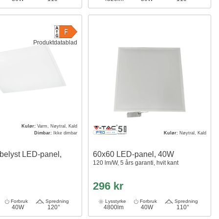
Produktdatablad
Kulør:
Varm, Nøytral, Kald
Dimbar:
Ikke dimbar
Kulør:
Nøytral, Kald
belyst LED-panel,
60x60 LED-panel, 40W
120 lm/W, 5 års garanti, hvit kant
296 kr
Forbruk
Spredning
Lysstyrke
Forbruk
Spredning
40W
120°
4800lm
40W
110°