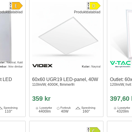
oduktdatablad
Produktdatablad
ulør:
Nøytral, Kald
imbar:
Ikke dimbar
Kulør:
Nøytral
st LED
60x60 UGR19 LED-panel, 40W
Outlet: 6
110lm/W, 4000K, flimmerfri
120lm/W, hvit
359 kr
397,60
Spredning
Lysstyrke
Forbruk
Spredning
Lysstyrke
110°
4400lm
40W
160°
4320lm