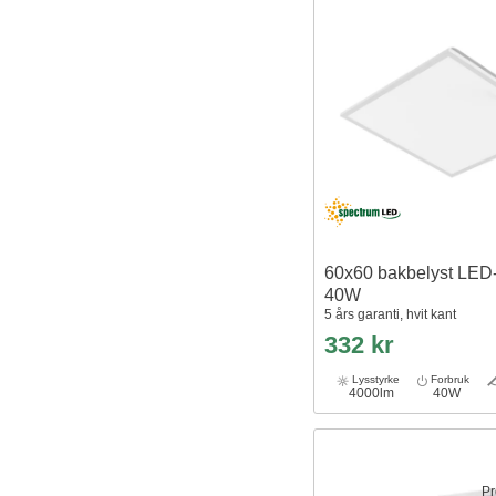
60x60 bakbelyst LED-
40W
5 års garanti, hvit kant
332 kr
Lysstyrke
Forbruk
4000lm
40W
Pr