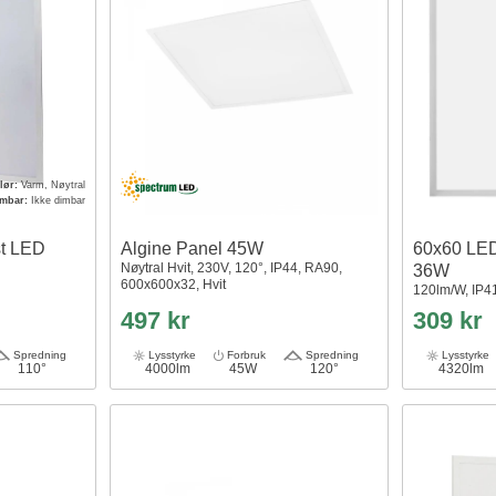
lør:
Varm, Nøytral
imbar:
Ikke dimbar
st LED
Algine Panel 45W
60x60 LED
Nøytral Hvit, 230V, 120°, IP44, RA90,
36W
600x600x32, Hvit
120lm/W, IP41
497 kr
309 kr
Spredning
Lysstyrke
Forbruk
Spredning
Lysstyrke
110°
4000lm
45W
120°
4320lm