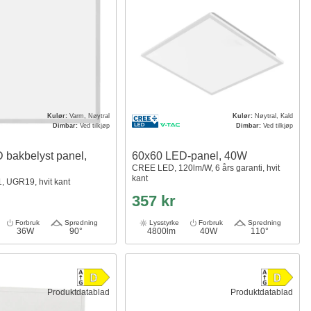
Kulør:
Varm, Nøytral
Kulør:
Nøytral, Kald
Dimbar:
Ved tilkjøp
Dimbar:
Ved tilkjøp
 bakbelyst panel,
60x60 LED-panel, 40W
CREE LED, 120lm/W, 6 års garanti, hvit
kant
, UGR19, hvit kant
357 kr
Forbruk
Spredning
Lysstyrke
Forbruk
Spredning
36W
90°
4800lm
40W
110°
Produktdatablad
Produktdatablad