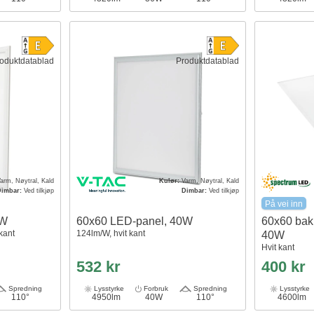
oduktdatablad
Produktdatablad
arm, Nøytral, Kald
Kulør:
Varm, Nøytral, Kald
Dimbar:
Ved tilkjøp
Dimbar:
Ved tilkjøp
På vei inn
6W
60x60 LED-panel, 40W
60x60 bak
kant
124lm/W, hvit kant
40W
Hvit kant
532 kr
400 kr
Spredning
Lysstyrke
Forbruk
Spredning
Lysstyrke
110°
4950lm
40W
110°
4600lm