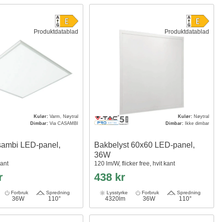
Produktdatablad
Produktdatablad
Kulør:
Varm, Nøytral
Kulør:
Nøytral
Dimbar:
Via CASAMBI
Dimbar:
Ikke dimbar
ambi LED-panel,
Bakbelyst 60x60 LED-panel,
36W
kant
120 lm/W, flicker free, hvit kant
r
438 kr
Forbruk
Spredning
Lysstyrke
Forbruk
Spredning
36W
110°
4320lm
36W
110°