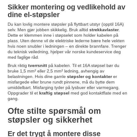
Sikker montering og vedlikehold av
dine el-støpsler
Du kan lovlig montere støpsler på flyttbart utstyr (opptil 16A)
selv. Men gjør jobben skikkelig. Bruk alltid
strekkavlaster
.
Dette er klemmen inne i støpselet som holder kabelen på
plass. Uten denne vil de elektriske lederne bære hele vekten
hvis noen snubler i ledningen – en direkte brannfare. Trenger
du teknisk veiledning, hjelper vår norske kundeservice deg
med faglige råd.
Bruk riktig
tverrsnitt
på kabelen. Til et 16A støpsel bør du
bruke 1,5 mm² eller 2,5 mm² ledning, avhengig av
belastningen. Hvis dine gamle
støpsler og kontakter
er
misfargede eller brune rundt pinnene, må du bytte dem
umiddelbart. Misfarging tyder på lysbuer eller varmegang.
Oppgrader til et
kraftig støpsel
med god kontaktflate med en
gang.
Ofte stilte spørsmål om
støpsler og sikkerhet
Er det trygt å montere disse