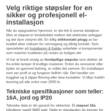
Velg riktige støpsler for en
sikker og profesjonell el-
installasjon
Når du oppgraderer hjemmet, er det lett å overse detaljene.
Men et støpsel er bindeleddet mellom det elektriske anlegget
og det dyre utstyret ditt. En billig
stikkontakt plugg
av lav
kvalitet øker risikoen for varmegang og dårlig kontakt. Som
spesialister på
Installasjon & Kabler
anbefaler vi komponenter
som matcher kvaliteten på resten av boligen din.
Vi har et bredt utvalg av
forskjellige støpsler
som dekker alt
fra enkle lamper til kraftige maskiner. Enten du renoverer eller
bytter en gammel ledning, er målet det samme: En installasjon
som ser proff ut og fungerer feilfritt i tiår. Det handler om
trygghet og å slippe flimring eller løse kontakter. Vi tilbyr fraktfri
levering på alle ordre over 2000 kr.
Tekniske spesifikasjoner som teller:
16A, jord og IP20
Tekniske data er din garanti for sikkerhet. Et
støpsel 16a
håndterer opptil 3680 watt. Dette er standarden du trenger for