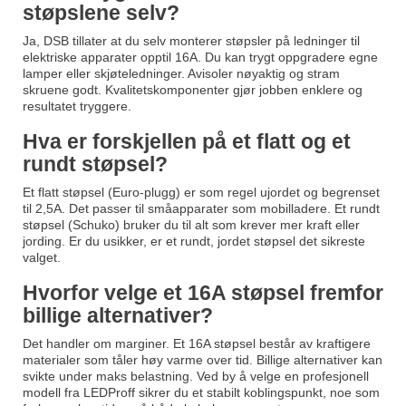
støpslene selv?
Ja, DSB tillater at du selv monterer støpsler på ledninger til
elektriske apparater opptil 16A. Du kan trygt oppgradere egne
lamper eller skjøteledninger. Avisoler nøyaktig og stram
skruene godt. Kvalitetskomponenter gjør jobben enklere og
resultatet tryggere.
Hva er forskjellen på et flatt og et
rundt støpsel?
Et flatt støpsel (Euro-plugg) er som regel ujordet og begrenset
til 2,5A. Det passer til småapparater som mobilladere. Et rundt
støpsel (Schuko) bruker du til alt som krever mer kraft eller
jording. Er du usikker, er et rundt, jordet støpsel det sikreste
valget.
Hvorfor velge et 16A støpsel fremfor
billige alternativer?
Det handler om marginer. Et 16A støpsel består av kraftigere
materialer som tåler høy varme over tid. Billige alternativer kan
svikte under maks belastning. Ved by å velge en profesjonell
modell fra LEDProff sikrer du et stabilt koblingspunkt, noe som