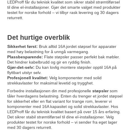
LEDProff får du teknisk kvalitet som sikrer stabil strømtilførsel
til dine el-installasjoner. Gjør det smarte valget med produkter
testet for norske forhold – vi tilbyr rask levering og 30 dagers
returrett.
Det hurtige overblik
Sikkerhet først:
Bruk alltid 16A jordet støpsel for apparater
med høy belastning for å unngå varmegang.
Plassbesparende:
Flate støpsler passer perfekt bak møbler.
Det hindrer kabelbrudd og gir en ryddig finish.
Gjør-det-selv:
Du kan lovlig montere støpsler opptil 16A på
flyttbart utstyr selv.
Profesjonell kvalitet:
Velg komponenter med solid
strekkavlaster for maksimal levetid og trygghet.
Forbedre installasjonen din med profesjonelle
støpsler
som
tåler hverdagens belastning. Enten du trenger et jordet støpsel
for sikkerhet eller en flat variant for trange rom, leverer vi
komponenter med 16A kapasitet og solid strekkavlaster. Hos
LEDProff får du teknisk kvalitet basert på over 15 års erfaring.
Det sikrer stabil strømtilførsel til dine el-installasjoner. Velg
produkter testet for norske forhold – vi sender fra eget lager
med 30 dagers returrett.