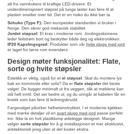
alt fra vannkokere til kraftige LED-drivere. Et
underdimensjonert støpsel på tunge laster kan føre til at
plasten smelter over tid. Det er en risiko du ikke bør ta.
Schuko (Type F):
Den europeiske standarden vi bruker i
Norge. Den sikrer god mekanisk stabilitet.
Jordet støpsel:
Et krav i moderne rom. Jordingsskinnene
leder feilstrøm bort og beskytter både deg og elektronikken.
IP20 Kapslingsgrad:
Produkter som vår
hvite plugg med jord
er laget for tørre rom innendørs.
Design møter funksjonalitet: Flate,
sorte og hvite støpsler
Estetikk er viktig, også for et
el støpsel
. Skal du montere lys
bak en kommode eller sofa? Da er
flate støpsler
det beste
valget. De bygger minimalt ut fra veggen, slik at møblene kan
stå helt inntil. Det ser bedre ut, og du unngår at kabelen får en
knekk som kan føre til ledningsbrudd.
Fargevalget påvirker helhetsinntrykket. I et moderne kjøkken
med mørke detaljer vil en
svart plugg med jord
passe perfekt
inn. Ikke la en hvit plastklump ødelegge designet. Mange
velger
sorte støpsler
for å gi installasjonen et mer eksklusivt,
arkitektonisk preg uten at det koster ekstra.