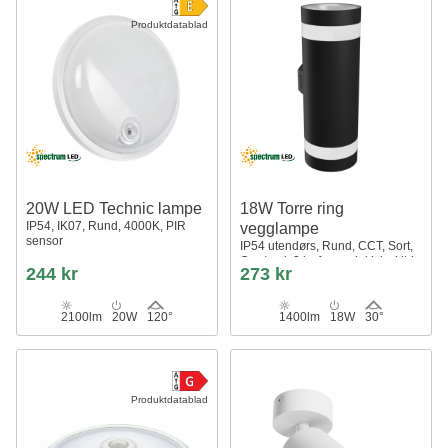
Produktdatablad
20W LED Technic lampe
18W Torre ring
IP54, IK07, Rund, 4000K, PIR
vegglampe
sensor
IP54 utendørs, Rund, CCT, Sort,
Opp/ned, 3 lysfarger, inkl. lyskilde
244 kr
273 kr
2100lm
20W
120°
1400lm
18W
30°
Produktdatablad