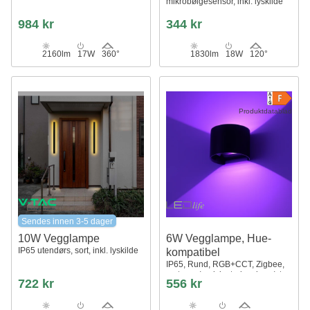
mikrobølgesensor, inkl. lyskilde
984 kr
344 kr
2160lm
17W
360°
1830lm
18W
120°
Produktdatablad
Sendes innen 3-5 dager
10W Vegglampe
6W Vegglampe, Hue-
IP65 utendørs, sort, inkl. lyskilde
kompatibel
IP65, Rund, RGB+CCT, Zigbee,
sort, opp/ned, justerbar, inne/ute,
722 kr
556 kr
inkl. lyskilde