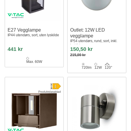
E27 Vegglampe
Outlet: 12W LED
IP44 utendørs, sort, uten lyskilde
vegglampe
IP54 utendørs, rund, sort, inkl.
lyskilde
441 kr
150,50 kr
215,00 kr
Max. 60W
720lm
12W
120°
Produktdatablad