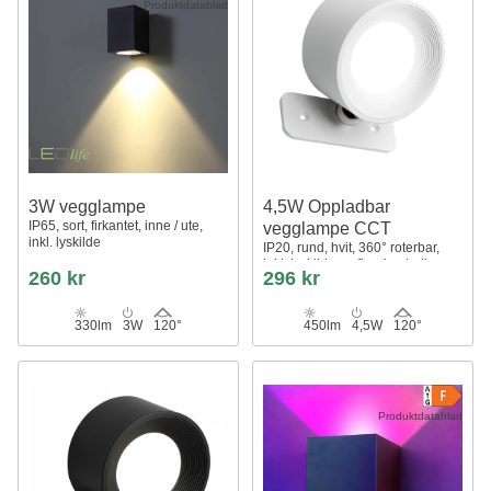
Produktdatablad
3W vegglampe
4,5W Oppladbar
IP65, sort, firkantet, inne / ute,
vegglampe CCT
inkl. lyskilde
IP20, rund, hvit, 360° roterbar,
inkl. lyskilde og fjernkontroll
260 kr
296 kr
330lm
3W
120°
450lm
4,5W
120°
Produktdatablad