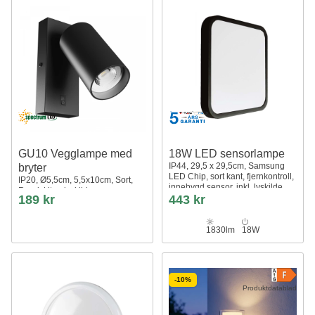
GU10 Vegglampe med
18W LED sensorlampe
IP44, 29,5 x 29,5cm, Samsung
bryter
LED Chip, sort kant, fjernkontroll,
IP20, Ø5,5cm, 5,5x10cm, Sort,
innebygd sensor, inkl. lyskilde
Rund, Uten lyskilde
189 kr
443 kr
1830lm
18W
-10%
Produktdatablad