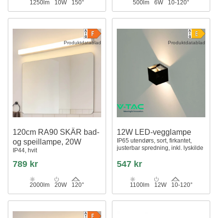
1250lm
10W
150°
500lm
6W
10-120°
Produktdatablad
Produktdatablad
120cm RA90 SKÄR bad-
12W LED-vegglampe
IP65 utendørs, sort, firkantet,
og speillampe, 20W
justerbar spredning, inkl. lyskilde
IP44, hvit
789 kr
547 kr
2000lm
20W
120°
1100lm
12W
10-120°