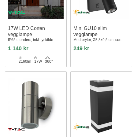
17W LED Corten
Mini GU10 slim
vegglampe
vegglampe
IP65 utendørs, inkl. lyskilde
Med bryter, Ø3,8x9,5 cm, sort,
rund, uten lyskilde
1 140 kr
249 kr
2160lm
17W
360°