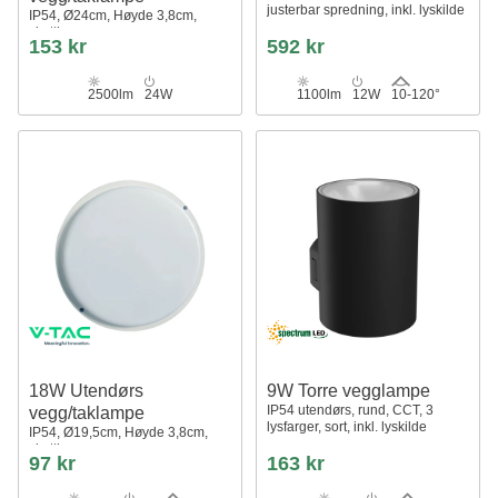
justerbar spredning, inkl. lyskilde
IP54, Ø24cm, Høyde 3,8cm,
skottlampe
153 kr
592 kr
2500lm
24W
1100lm
12W
10-120°
18W Utendørs
9W Torre vegglampe
IP54 utendørs, rund, CCT, 3
vegg/taklampe
lysfarger, sort, inkl. lyskilde
IP54, Ø19,5cm, Høyde 3,8cm,
skottlampe
97 kr
163 kr