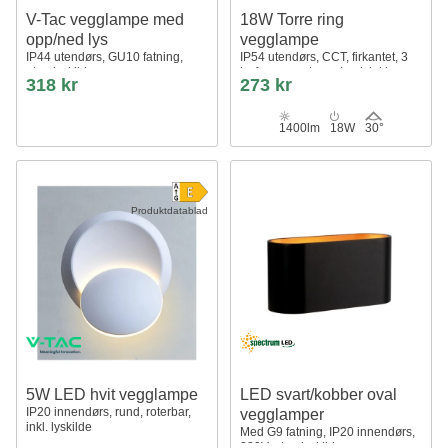
V-Tac vegglampe med
18W Torre ring
opp/ned lys
vegglampe
IP44 utendørs, GU10 fatning,
IP54 utendørs, CCT, firkantet, 3
uten lyskilde
lysfarger, sort, opp/ned, inkl.
318 kr
273 kr
lyskilde
1400lm
18W
30°
Produktdatablad
5W LED hvit vegglampe
LED svart/kobber oval
IP20 innendørs, rund, roterbar,
vegglamper
inkl. lyskilde
Med G9 fatning, IP20 innendørs,
230V, uten lyskilde