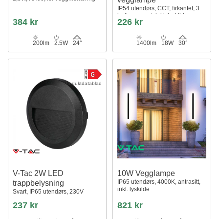
IP54 utendørs, CCT, firkantet, 3
lysfarger, sort, inkl. lyskilde
384 kr
226 kr
200lm
2.5W
24°
1400lm
18W
30°
Produktdatablad
V-Tac 2W LED
10W Vegglampe
IP65 utendørs, 4000K, antrasitt,
trappbelysning
inkl. lyskilde
Svart, IP65 utendørs, 230V
237 kr
821 kr