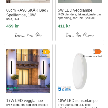
60cm RA90 SKÄR Bad /
5W LED vegglampe
IP65 utendørs, firkantet, justerbar
Speillampe, 10W
spredning, sort, inkl. lyskilde
IP44, Hvit
459 kr
411 kr
1000lm
10W
120°
700lm
5W
10-120°
Produktdatablad
Produktdatablad
17W LED vegglampe
18W LED sensorlampe
IP65 utendørs, sort, inkl. lyskilde
IP44, Samsung LED chip,