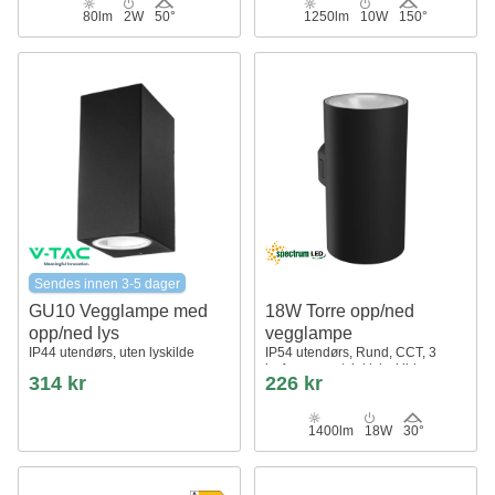
80lm
2W
50°
1250lm
10W
150°
Sendes innen 3-5 dager
GU10 Vegglampe med
18W Torre opp/ned
opp/ned lys
vegglampe
IP44 utendørs, uten lyskilde
IP54 utendørs, Rund, CCT, 3
lysfarger, sort, inkl. lyskilde
314 kr
226 kr
1400lm
18W
30°