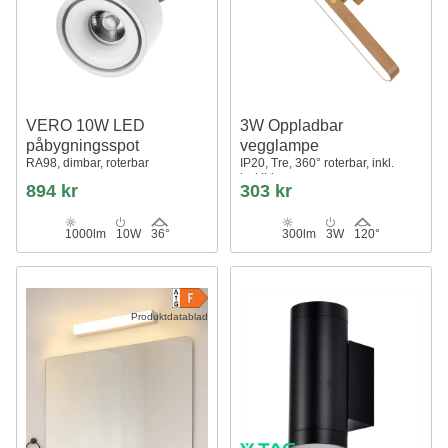
VERO 10W LED
3W Oppladbar
påbygningsspot
vegglampe
RA98, dimbar, roterbar
IP20, Tre, 360° roterbar, inkl.
lyskilde
894 kr
303 kr
1000lm
10W
36°
300lm
3W
120°
Produktdatablad