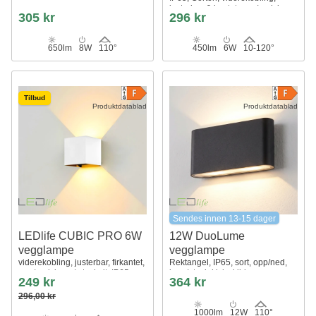
justerbar, firkantet, opp/ned, inne
305 kr
296 kr
/ ute, inkl. lyskilde
650lm
8W
110°
450lm
6W
10-120°
Tilbud
Produktdatablad
Produktdatablad
Sendes innen 13-15 dager
LEDlife CUBIC PRO 6W
12W DuoLume
vegglampe
vegglampe
viderekobling, justerbar, firkantet,
Rektangel, IP65, sort, opp/ned,
opp/ned, inne / ute, hvit, IP65,
inne/ute, inkl. lyskilde
249 kr
364 kr
inkl. lyskilde
296,00 kr
1000lm
12W
110°