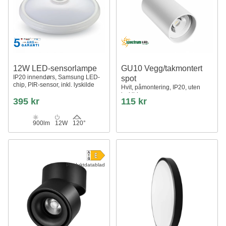
12W LED-sensorlampe
GU10 Vegg/takmontert
IP20 innendørs, Samsung LED-
spot
chip, PIR-sensor, inkl. lyskilde
Hvit, påmontering, IP20, uten
lyskilde
395 kr
115 kr
900lm
12W
120°
Produktdatablad