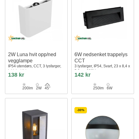
2W Luna hvit opp/ned
6W nedsenket trappelys
vegglampe
CCT
IP54 utendørs, CCT, 3 lysfarger,
3 lysfarger, IP54, Svart, 23 x 8,4 x
inkl. lyskilde
5,2cm, 230V
138 kr
142 kr
200lm
2W
45°
250lm
6W
-30%