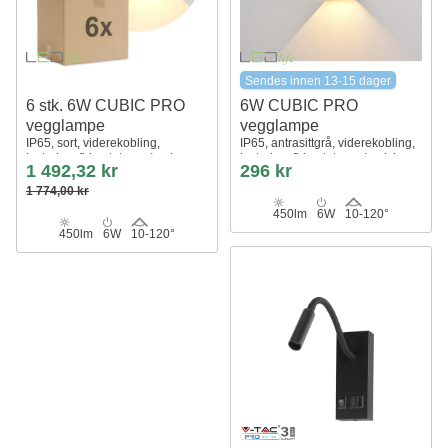
Sendes innen 13-15 dager
6 stk. 6W CUBIC PRO
6W CUBIC PRO
vegglampe
vegglampe
IP65, sort, viderekobling,
IP65, antrasittgrå, viderekobling,
justerbar, firkantet, opp/ned,
justerbar, firkantet, opp/ned, inne
1 492,32 kr
296 kr
inne/ute, inkl. lyskilde
/ ute, inkl. lyskilde
1 774,00 kr
450lm
6W
10-120°
450lm
6W
10-120°