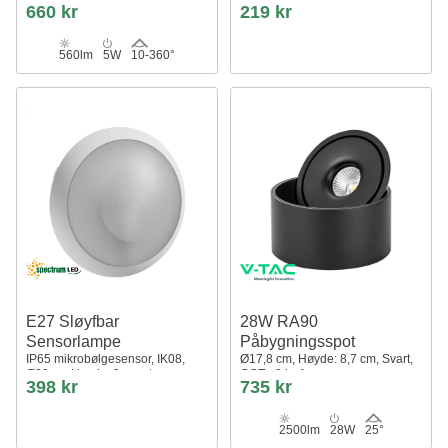
660 kr
219 kr
560lm
5W
10-360°
E27 Sløyfbar
28W RA90
Sensorlampe
Påbygningsspot
IP65 mikrobølgesensor, IK08,
Ø17,8 cm, Høyde: 8,7 cm, Svart,
Ø30cm, Høyde: 9cm, uten
CCT - 3 lysfarger
398 kr
735 kr
lyskilde
2500lm
28W
25°