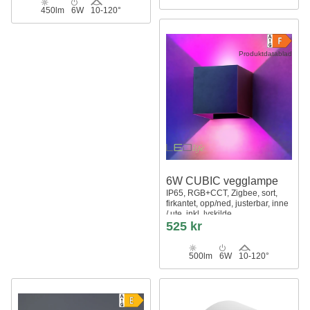
450lm
6W
10-120°
Produktdatablad
6W CUBIC vegglampe
IP65, RGB+CCT, Zigbee, sort,
firkantet, opp/ned, justerbar, inne
/ ute, inkl. lyskilde
525 kr
500lm
6W
10-120°