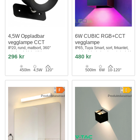
4,5W Oppladbar
6W CUBIC RGB+CCT
vegglampe CCT
vegglampe
IP20, rund, mattsort, 360°
IP65, Tuya Smart, sort, firkantet,
roterbar, inkl. lyskilde og
opp/ned, justerbar, inne / ute, inkl.
296 kr
480 kr
fjernkontroll
lyskilde
450lm
4,5W
120°
500lm
6W
10-120°
Produktdatablad
Produktdatablad