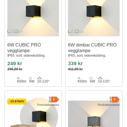
6W CUBIC PRO
6W dimbar CUBIC PRO
vegglampe
vegglampe
IP65, sort, viderekobling,
IP65, sort, viderekobling,
justerbar, firkantet, opp/ned,
justerbar, firkantet, opp/ned, inne
249 kr
339 kr
utendørs, inkl. lyskilde
/ ute, inkl. lyskilde
296,00 kr
411,00 kr
450lm
6W
10-120°
450lm
6W
10-120°
-15.8784%
Produktdatablad
Produktdatablad