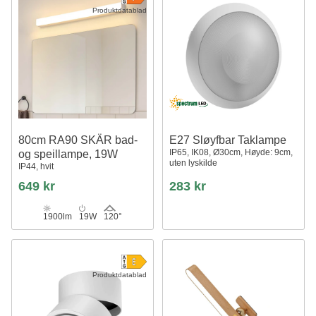
Produktdatablad
80cm RA90 SKÄR bad-
E27 Sløyfbar Taklampe
IP65, IK08, Ø30cm, Høyde: 9cm,
og speillampe, 19W
uten lyskilde
IP44, hvit
649 kr
283 kr
1900lm
19W
120°
Produktdatablad