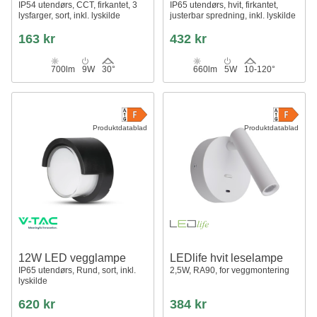
IP54 utendørs, CCT, firkantet, 3
IP65 utendørs, hvit, firkantet,
lysfarger, sort, inkl. lyskilde
justerbar spredning, inkl. lyskilde
163 kr
432 kr
700lm
9W
30°
660lm
5W
10-120°
Produktdatablad
Produktdatablad
12W LED vegglampe
LEDlife hvit leselampe
IP65 utendørs, Rund, sort, inkl.
2,5W, RA90, for veggmontering
lyskilde
620 kr
384 kr