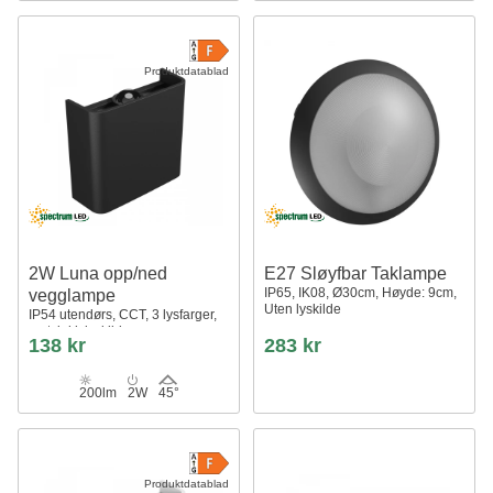
Produktdatablad
2W Luna opp/ned
E27 Sløyfbar Taklampe
IP65, IK08, Ø30cm, Høyde: 9cm,
vegglampe
Uten lyskilde
IP54 utendørs, CCT, 3 lysfarger,
sort, inkl. lyskilde
138 kr
283 kr
200lm
2W
45°
Produktdatablad