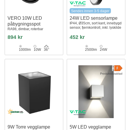
Sendes innen 3-5 dager
VERO 10W LED
24W LED sensorlampe
IP44, Ø35cm, sort kant, innebygd
påbygningsspot
sensor, fjernkontroll, inkl. lyskilde
RA98, dimbar, roterbar
894 kr
452 kr
1000lm
10W
36°
2500lm
24W
Produktdatablad
9W Torre vegglampe
5W LED vegglampe