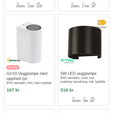
650lm
12W
128°
200lm
2.5W
24°
Produktdatablad
Utsolgt
GU10 Vegglampe med
5W LED vegglampe
IP65 utendørs, rund, sort,
opp/ned lys
justerbar spredning, inkl. lyskilde
IP54 utendørs, Hvit, Uten lyskilde
167 kr
516 kr
660lm
5W
60°