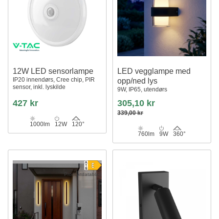
12W LED sensorlampe
LED vegglampe med
IP20 innendørs, Cree chip, PIR
opp/ned lys
sensor, inkl. lyskilde
9W, IP65, utendørs
427 kr
305,10 kr
339,00 kr
1000lm
12W
120°
760lm
9W
360°
Produktdatablad