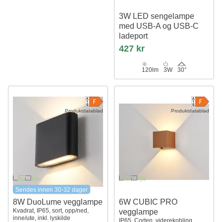
3W LED sengelampe
med USB-A og USB-C
ladeport
CREE chip, sort, inkl. lyskilde
427 kr
120lm
3W
30°
Produktdatablad
Produktdatablad
Sendes innen 30-32 dager
8W DuoLume vegglampe
6W CUBIC PRO
Kvadrat, IP65, sort, opp/ned,
vegglampe
inne/ute, inkl. lyskilde
IP65, Corten, viderekobling,