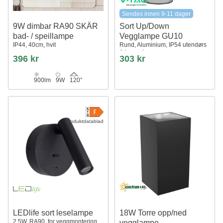
Sendes innen 9-11 dager
9W dimbar RA90 SKÄR
Sort Up/Down
bad- / speillampe
Vegglampe GU10
IP44, 40cm, hvit
Rund, Aluminium, IP54 utendørs
& innendørs
396 kr
303 kr
900lm
9W
120°
Produktdatablad
LEDlife sort leselampe
18W Torre opp/ned
2,5W, RA90, for veggmontering
vegglampe