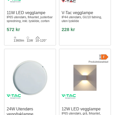
11W LED vegglampe
V-Tac vegglampe
IP65 utendørs, firkantet, justerbar
IP44 utendørs, GU10 fatning,
spredning, inkl. lyskilde, corten
uten lyskilde
572 kr
228 kr
1360lm
11W
10-120°
Produktdatablad
24W Utendørs
12W LED vegglampe
IP65 utendørs, grå, firkantet,
vegg/taklampe