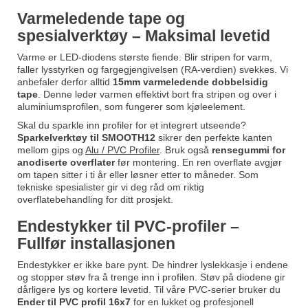
Varmeledende tape og
spesialverktøy – Maksimal levetid
Varme er LED-diodens største fiende. Blir stripen for varm,
faller lysstyrken og fargegjengivelsen (RA-verdien) svekkes. Vi
anbefaler derfor alltid
15mm varmeledende dobbelsidig
tape
. Denne leder varmen effektivt bort fra stripen og over i
aluminiumsprofilen, som fungerer som kjøleelement.
Skal du sparkle inn profiler for et integrert utseende?
Sparkelverktøy til SMOOTH12
sikrer den perfekte kanten
mellom gips og
Alu / PVC Profiler
. Bruk også
rensegummi for
anodiserte overflater
før montering. En ren overflate avgjør
om tapen sitter i ti år eller løsner etter to måneder. Som
tekniske spesialister gir vi deg råd om riktig
overflatebehandling for ditt prosjekt.
Endestykker til PVC-profiler –
Fullfør installasjonen
Endestykker er ikke bare pynt. De hindrer lyslekkasje i endene
og stopper støv fra å trenge inn i profilen. Støv på diodene gir
dårligere lys og kortere levetid. Til våre PVC-serier bruker du
Ender til PVC profil 16x7
for en lukket og profesjonell