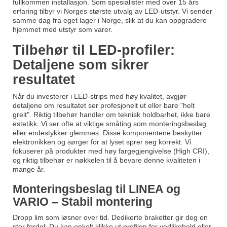
fullkommen installasjon. Som spesialister med over 15 års
erfaring tilbyr vi Norges største utvalg av LED-utstyr. Vi sender
samme dag fra eget lager i Norge, slik at du kan oppgradere
hjemmet med utstyr som varer.
Tilbehør til LED-profiler:
Detaljene som sikrer
resultatet
Når du investerer i LED-strips med høy kvalitet, avgjør
detaljene om resultatet ser profesjonelt ut eller bare "helt
greit". Riktig tilbehør handler om teknisk holdbarhet, ikke bare
estetikk. Vi ser ofte at viktige småting som monteringsbeslag
eller endestykker glemmes. Disse komponentene beskytter
elektronikken og sørger for at lyset sprer seg korrekt. Vi
fokuserer på produkter med høy fargegjengivelse (High CRI),
og riktig tilbehør er nøkkelen til å bevare denne kvaliteten i
mange år.
Monteringsbeslag til LINEA og
VARIO – Stabil montering
Dropp lim som løsner over tid. Dedikerte braketter gir deg en
stor fordel: Du kan enkelt klikke ut profilen for vedlikehold eller