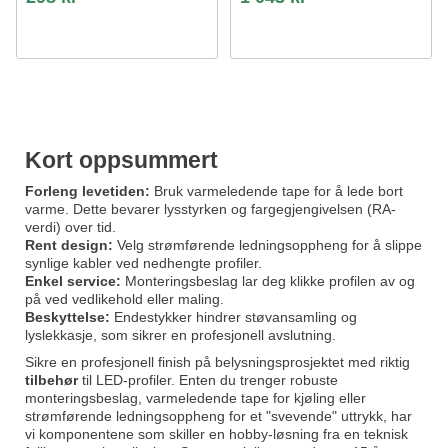
Kort oppsummert
Forleng levetiden:
Bruk varmeledende tape for å lede bort
varme. Dette bevarer lysstyrken og fargegjengivelsen (RA-
verdi) over tid.
Rent design:
Velg strømførende ledningsoppheng for å slippe
synlige kabler ved nedhengte profiler.
Enkel service:
Monteringsbeslag lar deg klikke profilen av og
på ved vedlikehold eller maling.
Beskyttelse:
Endestykker hindrer støvansamling og
lyslekkasje, som sikrer en profesjonell avslutning.
Sikre en profesjonell finish på belysningsprosjektet med riktig
tilbehør
til LED-profiler. Enten du trenger robuste
monteringsbeslag, varmeledende tape for kjøling eller
strømførende ledningsoppheng for et "svevende" uttrykk, har
vi komponentene som skiller en hobby-løsning fra en teknisk