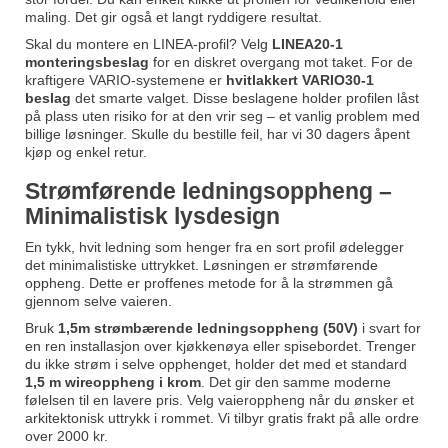
maling. Det gir også et langt ryddigere resultat.
Skal du montere en LINEA-profil? Velg
LINEA20-1
monteringsbeslag
for en diskret overgang mot taket. For de
kraftigere VARIO-systemene er
hvitlakkert VARIO30-1
beslag
det smarte valget. Disse beslagene holder profilen låst
på plass uten risiko for at den vrir seg – et vanlig problem med
billige løsninger. Skulle du bestille feil, har vi 30 dagers åpent
kjøp og enkel retur.
Strømførende ledningsoppheng –
Minimalistisk lysdesign
En tykk, hvit ledning som henger fra en sort profil ødelegger
det minimalistiske uttrykket. Løsningen er strømførende
oppheng. Dette er proffenes metode for å la strømmen gå
gjennom selve vaieren.
Bruk
1,5m strømbærende ledningsoppheng (50V)
i svart for
en ren installasjon over kjøkkenøya eller spisebordet. Trenger
du ikke strøm i selve opphenget, holder det med et standard
1,5 m wireoppheng i krom
. Det gir den samme moderne
følelsen til en lavere pris. Velg vaieroppheng når du ønsker et
arkitektonisk uttrykk i rommet. Vi tilbyr gratis frakt på alle ordre
over 2000 kr.