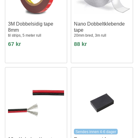
3M Dobbelsidig tape
Nano Dobbeltklebende
8mm
tape
til strips, 5 meter rull
20mm bred, 3m rull
67 kr
88 kr
Sendes innen 4-6 dager