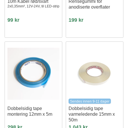
10m Kabel rød/svart
Rensegummi for
2x0,35mm², 12V-24V, til LED-strip
anodiserte overflater
99 kr
199 kr
Sendes innen 9-11 dager
Dobbelsidig tape
Dobbelsidig tape
montering 12mm x 5m
varmeledende 15mm x
50m
298 kr
1 043 kr