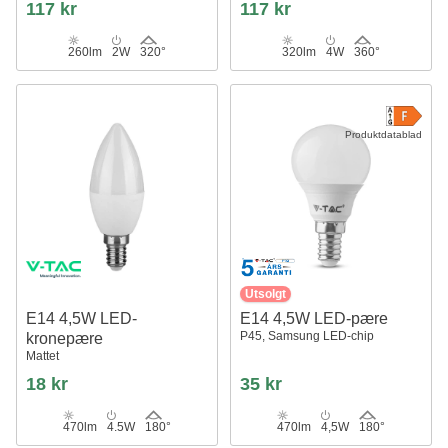
117 kr
117 kr
260lm
2W
320°
320lm
4W
360°
Produktdatablad
Utsolgt
E14 4,5W LED-
E14 4,5W LED-pære
P45, Samsung LED-chip
kronepære
Mattet
18 kr
35 kr
470lm
4.5W
180°
470lm
4,5W
180°