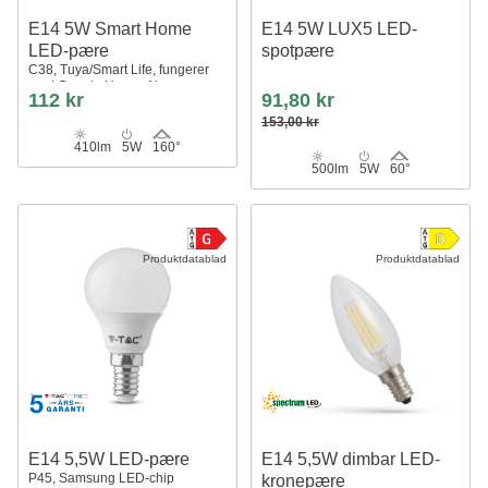
E14 5W Smart Home
E14 5W LUX5 LED-
LED-pære
spotpære
C38, Tuya/Smart Life, fungerer
med Google Home, Alexa og
112 kr
91,80 kr
smarttelefoner
153,00 kr
410lm
5W
160°
500lm
5W
60°
Produktdatablad
Produktdatablad
E14 5,5W LED-pære
E14 5,5W dimbar LED-
P45, Samsung LED-chip
kronepære