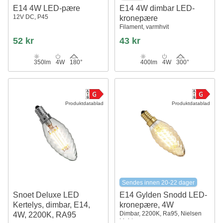
E14 4W LED-pære
E14 4W dimbar LED-
12V DC, P45
kronepære
Filament, varmhvit
52 kr
43 kr
350lm
4W
180°
400lm
4W
300°
Produktdatablad
Produktdatablad
Sendes innen 20-22 dager
Snoet Deluxe LED
E14 Gylden Snodd LED-
Kertelys, dimbar, E14,
kronepære, 4W
Dimbar, 2200K, Ra95, Nielsen
4W, 2200K, RA95
Light