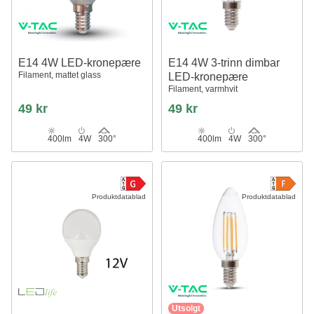
E14 4W LED-kronepære
E14 4W 3-trinn dimbar
Filament, mattet glass
LED-kronepære
Filament, varmhvit
49 kr
49 kr
400lm
4W
300°
400lm
4W
300°
Produktdatablad
Produktdatablad
Utsolgt