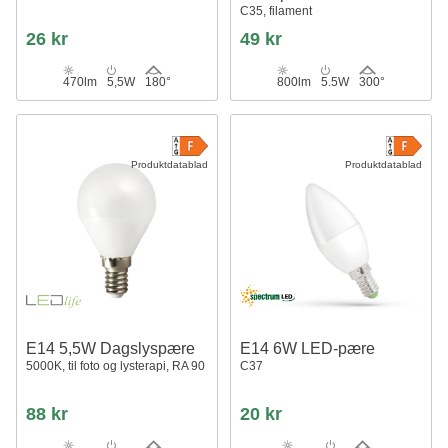
C35, filament
26 kr
49 kr
470lm
5,5W
180°
800lm
5.5W
300°
Produktdatablad
Produktdatablad
E14 5,5W Dagslyspære
E14 6W LED-pære
5000K, til foto og lysterapi, RA 90
C37
88 kr
20 kr