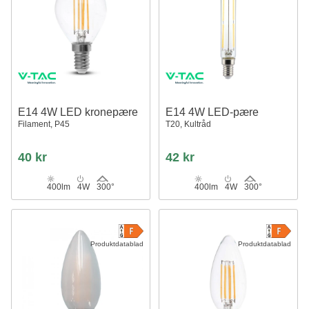
E14 4W LED kronepære
E14 4W LED-pære
Filament, P45
T20, Kultråd
40 kr
42 kr
400lm
4W
300°
400lm
4W
300°
Produktdatablad
Produktdatablad