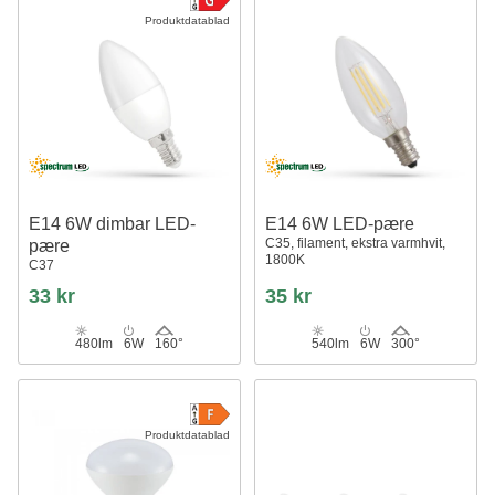
Produktdatablad
E14 6W dimbar LED-
E14 6W LED-pære
C35, filament, ekstra varmhvit,
pære
1800K
C37
33 kr
35 kr
480lm
6W
160°
540lm
6W
300°
Produktdatablad