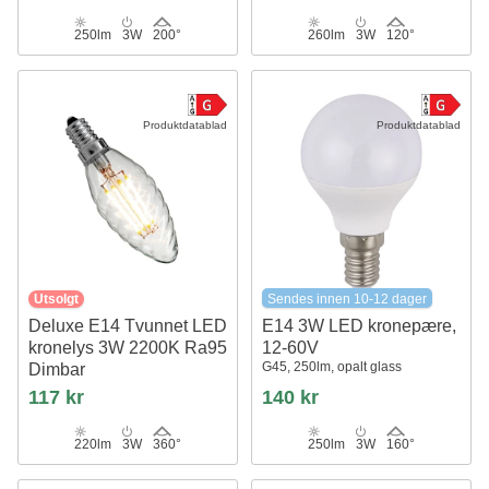
250lm
3W
200°
260lm
3W
120°
Produktdatablad
Produktdatablad
Utsolgt
Sendes innen 10-12 dager
Deluxe E14 Tvunnet LED
E14 3W LED kronepære,
kronelys 3W 2200K Ra95
12-60V
G45, 250lm, opalt glass
Dimbar
117 kr
140 kr
220lm
3W
360°
250lm
3W
160°