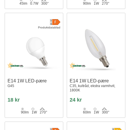
45lm
0.7W
300°
90lm
1W
270°
Produktdatablad
E14 1W LED-pære
E14 1W LED-pære
G45
C35, kultråd, ekstra varmhvit,
1800K
18 kr
24 kr
90lm
1W
270°
60lm
1W
300°