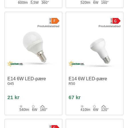
600lm
5,5W
360°
520lm
6W
160°
Produktdatablad
Produktdatablad
E14 6W LED-pære
E14 6W LED-pære
G45
R50
21 kr
67 kr
540lm
6W
160°
410lm
6W
120°