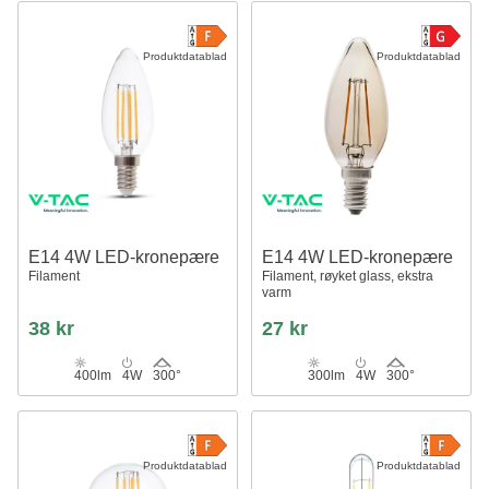
Produktdatablad
Produktdatablad
E14 4W LED-kronepære
E14 4W LED-kronepære
Filament
Filament, røyket glass, ekstra
varm
38 kr
27 kr
400lm
4W
300°
300lm
4W
300°
Produktdatablad
Produktdatablad