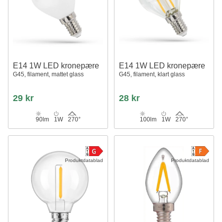
E14 1W LED kronepære
E14 1W LED kronepære
G45, filament, mattet glass
G45, filament, klart glass
29 kr
28 kr
90lm
1W
270°
100lm
1W
270°
Produktdatablad
Produktdatablad