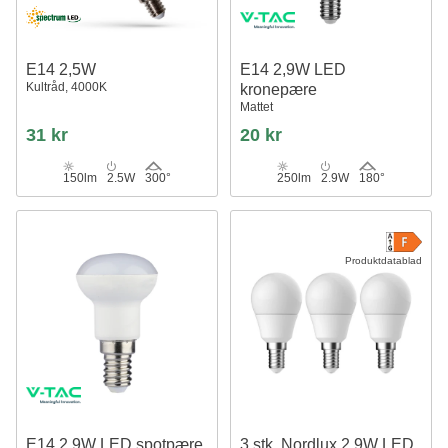
E14 2,5W
E14 2,9W LED
Kultråd, 4000K
kronepære
Mattet
31 kr
20 kr
150lm
2.5W
300°
250lm
2.9W
180°
Produktdatablad
E14 2,9W LED spotpære
3 stk. Nordlux 2.9W LED