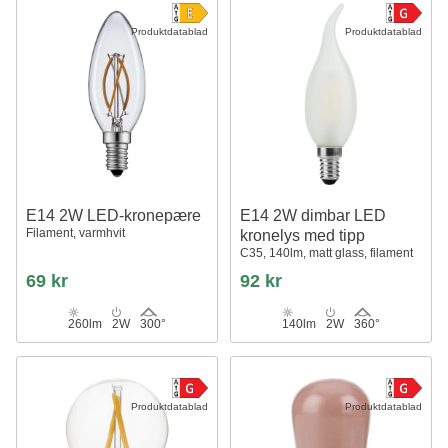
Produktdatablad
Produktdatablad
E14 2W LED-kronepære
E14 2W dimbar LED
Filament, varmhvit
kronelys med tipp
C35, 140lm, matt glass, filament
69 kr
92 kr
260lm
2W
300°
140lm
2W
360°
Produktdatablad
Produktdatablad