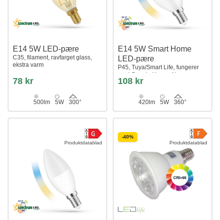
E14 5W LED-pære
E14 5W Smart Home
C35, filament, ravfarget glass,
LED-pære
ekstra varm
P45, Tuya/Smart Life, fungerer
med Google Home, Alexa og
78 kr
108 kr
smarttelefoner, CCT
500lm
5W
300°
420lm
5W
360°
-40%
Produktdatablad
Produktdatablad