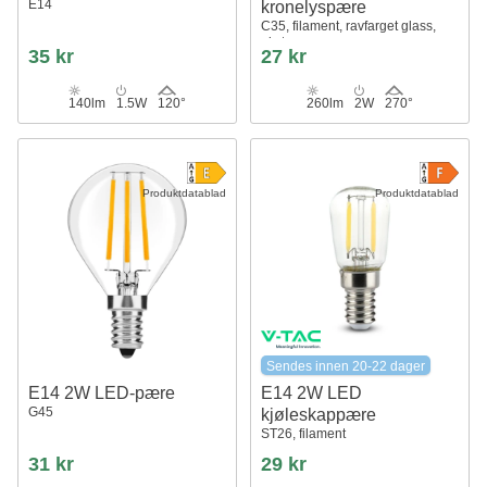
E14
kronelyspære
C35, filament, ravfarget glass,
ekstra varm
35 kr
27 kr
140lm
1.5W
120°
260lm
2W
270°
Produktdatablad
Produktdatablad
Sendes innen 20-22 dager
E14 2W LED-pære
E14 2W LED
G45
kjøleskappære
ST26, filament
31 kr
29 kr