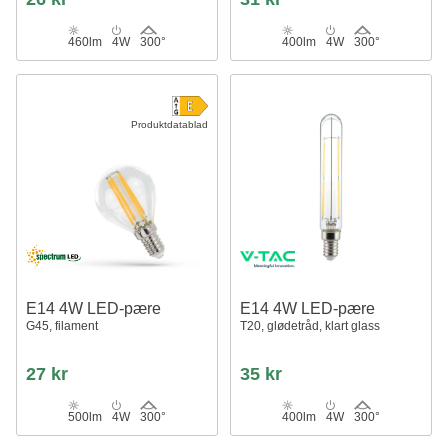
460lm
4W
300°
400lm
4W
300°
Produktdatablad
E14 4W LED-pære
E14 4W LED-pære
G45, filament
T20, glødetråd, klart glass
27 kr
35 kr
500lm
4W
300°
400lm
4W
300°