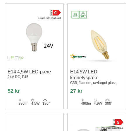
Produktdatablad
E14 4,5W LED-pære
E14 5W LED
24V DC, P45
kronelyspære
C35, filament, ravfarget glass,
ekstra varm
52 kr
27 kr
380lm
4,5W
180°
490lm
4.9W
300°
Produktdatablad