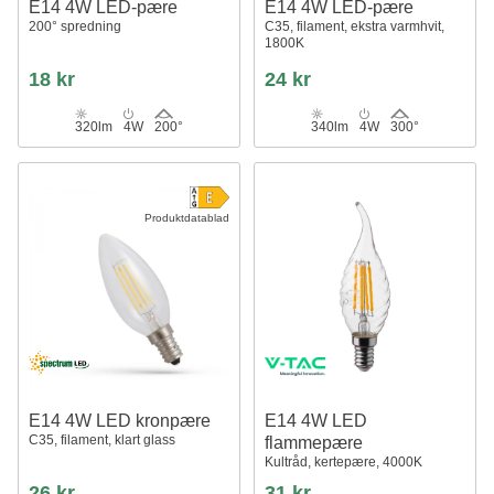
E14 4W LED-pære
E14 4W LED-pære
200° spredning
C35, filament, ekstra varmhvit,
1800K
18 kr
24 kr
320lm
4W
200°
340lm
4W
300°
Produktdatablad
E14 4W LED kronpære
E14 4W LED
C35, filament, klart glass
flammepære
Kultråd, kertepære, 4000K
26 kr
31 kr