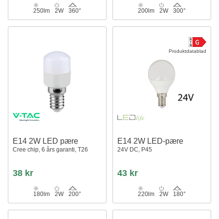
250lm
2W
360°
200lm
2W
300°
Produktdatablad
E14 2W LED pære
E14 2W LED-pære
Cree chip, 6 års garanti, T26
24V DC, P45
38 kr
43 kr
180lm
2W
200°
220lm
2W
180°