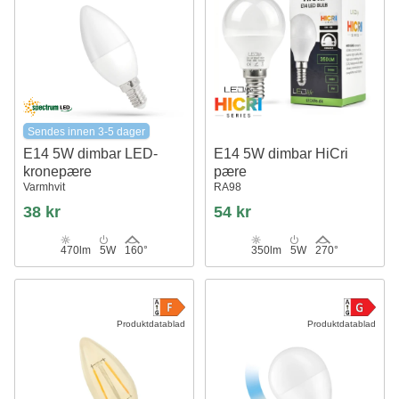
Sendes innen 3-5 dager
E14 5W dimbar LED-
E14 5W dimbar HiCri
kronepære
pære
Varmhvit
RA98
38 kr
54 kr
470lm
5W
160°
350lm
5W
270°
Produktdatablad
Produktdatablad