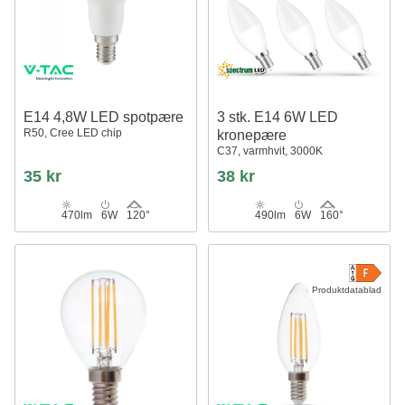
E14 4,8W LED spotpære
3 stk. E14 6W LED
R50, Cree LED chip
kronepære
C37, varmhvit, 3000K
35 kr
38 kr
470lm
6W
120°
490lm
6W
160°
Produktdatablad