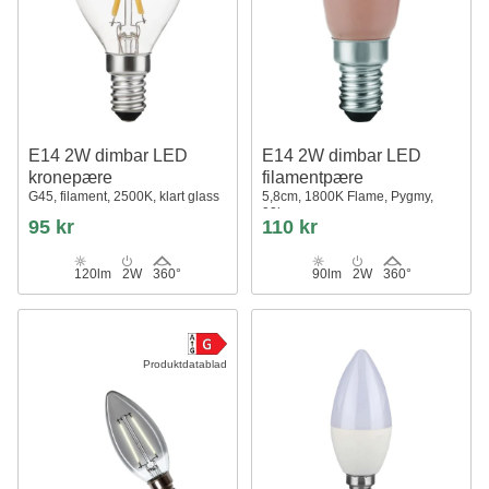
E14 2W dimbar LED
E14 2W dimbar LED
kronepære
filamentpære
G45, filament, 2500K, klart glass
5,8cm, 1800K Flame, Pygmy,
90lm
95 kr
110 kr
120lm
2W
360°
90lm
2W
360°
Produktdatablad