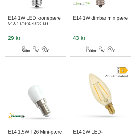
E14 1W LED kronepære
E14 1W dimbar minipære
G40, filament, klart glass
29 kr
43 kr
50lm
1W
360°
100lm
1W
300°
Produktdatablad
E14 1,5W T26 Mini-pære
E14 2W LED-