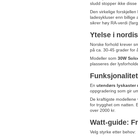
sludd stopper ikke diss
Den virkelige forskjellen
ladesykluser enn billig
sikrer høy RA-verdi (farg
Ytelse i nordi
Norske forhold krever s
på ca. 30-45 grader for 
Modeller som
30W Solce
plasseres der lysforholde
Funksjonalitet
En
utendørs lyskaster
oppgradering som gir um
De kraftigste modellene
for trygghet om natten.
over 2000 kr.
Watt-guide: Fr
Velg styrke etter behov: