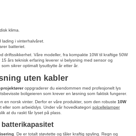
disk klima.
lading i vinterhalvåret.
rer batteriet.
 driftssikkerhet. Våre modeller, fra kompakte 10W til kraftige 50W
er 15 års teknisk erfaring leverer vi belysning med sensor og
om sikrer optimalt lysutbytte år etter år.
ysning uten kabler
eprojektører
oppgraderer du eiendommen med profesjonelt lys
tetsbevisste boligeieren som krever en løsning som faktisk fungerer.
lden en norsk vinter. Derfor er våre produkter, som den robuste
10W
rhet eller som arbeidslys. Under vår hovedkategori
solcellelamper
k at du raskt får lyset på plass.
 batterikapasitet
fisering
. De er totalt støvtette og tåler kraftig spyling. Regn og