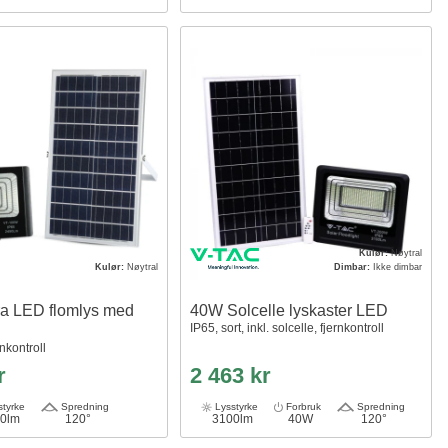
Kulør:
Nøytral
Kulør:
Nøytral
Dimbar:
Ikke dimbar
a LED flomlys med
40W Solcelle lyskaster LED
IP65, sort, inkl. solcelle, fjernkontroll
rnkontroll
r
2 463 kr
tyrke
Spredning
Lysstyrke
Forbruk
Spredning
0lm
120°
3100lm
40W
120°