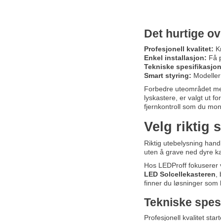
Det hurtige ov
Profesjonell kvalitet:
Kr
Enkel installasjon:
Få p
Tekniske spesifikasjon
Smart styring:
Modeller 
Forbedre uteområdet med 
lyskastere, er valgt ut f
fjernkontroll som du mont
Velg riktig 
Riktig utebelysning hand
uten å grave ned dyre kab
Hos LEDProff fokuserer vi
LED Solcellekasteren
,
finner du løsninger som k
Tekniske spesi
Profesjonell kvalitet st