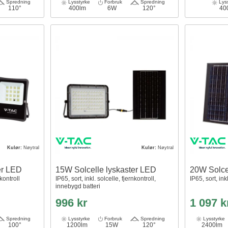
Spredning
Lysstyrke
Forbruk
Spredning
Lyss
110°
400lm
6W
120°
40
Kulør:
Nøytral
Kulør:
Nøytral
er LED
15W Solcelle lyskaster LED
20W Solce
nkontroll
IP65, sort, inkl. solcelle, fjernkontroll,
IP65, sort, ink
innebygd batteri
996 kr
1 097 k
Spredning
Lysstyrke
Forbruk
Spredning
Lysstyrke
100°
1200lm
15W
120°
2400lm