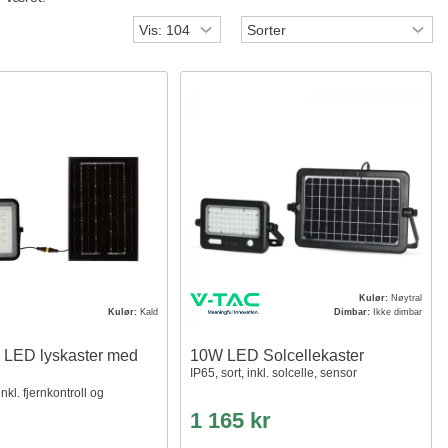
Kulør:
Nøytral
Kulør:
Kald
Dimbar:
Ikke dimbar
 LED lyskaster med
10W LED Solcellekaster
IP65, sort, inkl. solcelle, sensor
nkl. fjernkontroll og
1 165 kr