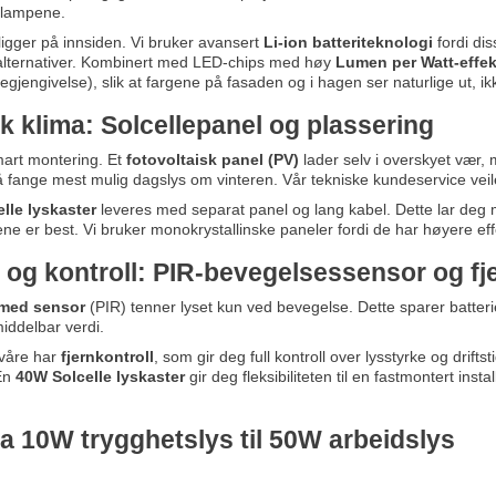
e lampene.
 ligger på innsiden. Vi bruker avansert
Li-ion batteriteknologi
fordi dis
e alternativer. Kombinert med LED-chips med høy
Lumen per Watt-effekt
egjengivelse), slik at fargene på fasaden og i hagen ser naturlige ut, ikk
sk klima: Solcellepanel og plassering
mart montering. Et
fotovoltaisk panel (PV)
lader selv i overskyet vær,
å fange mest mulig dagslys om vinteren. Vår tekniske kundeservice vei
lle lyskaster
leveres med separat panel og lang kabel. Dette lar deg 
ne er best. Vi bruker monokrystallinske paneler fordi de har høyere eff
 og kontroll: PIR-bevegelsessensor og fj
 med sensor
(PIR) tenner lyset kun ved bevegelse. Dette sparer batte
iddelbar verdi.
 våre har
fjernkontroll
, som gir deg full kontroll over lysstyrke og drift
 En
40W Solcelle lyskaster
gir deg fleksibiliteten til en fastmontert insta
a 10W trygghetslys til 50W arbeidslys