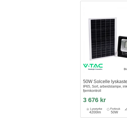
D
50W Solcelle lyskast
IP65, Sort, arbeidslampe, inkl
fjernkontroll
3 676 kr
Lysstyrke
Forbruk
4200lm
50W