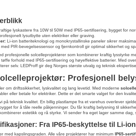
erblikk
aftige lyskastere fra 10W til 50W med IP65-sertifisering, bygget for nor
rofesjonelt lysutbytte uten elektriker eller graving.
er:
Li-ion batteriteknologi og monokrystallinske paneler sikrer maksimal 
med PIR-bevegelsessensor og fjernkontroll gir optimal sikkerhet og spa
profesjonelle solcelleprojektører som kombinerer kraftig lysstyrke med
or tøffe forhold med IP65-sertifisering og høyeffektive batterier. Med ov
erer selv. LEDProff gir deg Norges største utvalg og teknisk ekspertise s
solcelleprojektør: Profesjonell bel
ler om driftssikkerhet, lyskvalitet og lang levetid. Med moderne
solcell
ler eller betale for elektriker. Dette er det smarte valget for den kvali
 på teknisk kvalitet. En billig plastlampe fra et varehus overlever sje
 bygget for å tåle reelle påkjenninger. Du får kraftig belysning til sikke
ombinerer estetikk og rå styrke. Vi sender fra eget lager samme dag, sli
fikasjoner: Fra IP65-beskyttelse til Li-ion
arter med kapslingsgraden. Alle våre projektører har minimum
IP65-serti