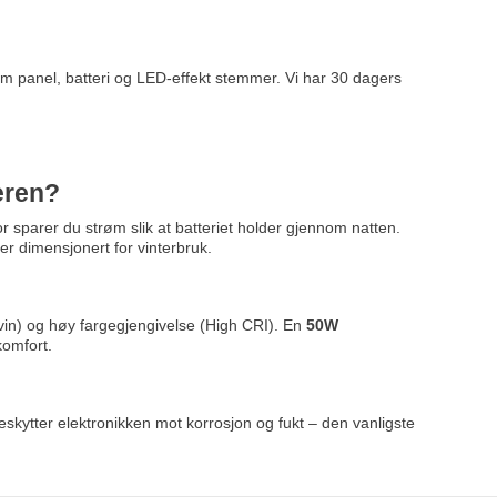
lom panel, batteri og LED-effekt stemmer. Vi har 30 dagers
eren?
 sparer du strøm slik at batteriet holder gjennom natten.
r dimensjonert for vinterbruk.
in) og høy fargegjengivelse (High CRI). En
50W
komfort.
beskytter elektronikken mot korrosjon og fukt – den vanligste