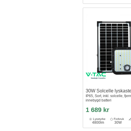
30W Solcelle lyskast
IP65, Sort, inkl. solcelle, fjer
innebygd batteri
1 689 kr
Lysstyrke
Forbruk
4800lm
30W