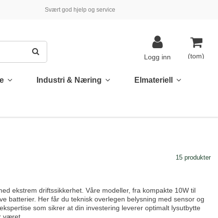
Svært god hjelp og service
(tom)
Logg inn
te
Industri & Næring
Elmateriell
15 produkter
ed ekstrem driftssikkerhet. Våre modeller, fra kompakte 10W til
tive batterier. Her får du teknisk overlegen belysning med sensor og
ekspertise som sikrer at din investering leverer optimalt lysutbytte
r været.