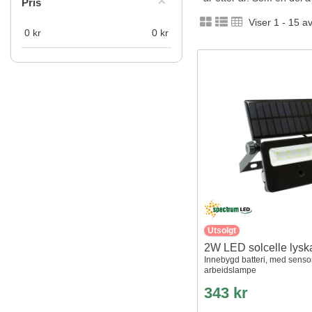
Pris
Viser 1 - 15 a
0
kr
0
kr
Utsolgt
2W LED solcelle lysk
Innebygd batteri, med sensor
arbeidslampe
343 kr