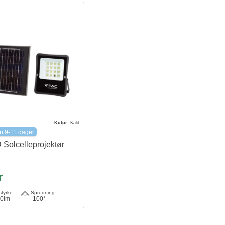
Kulør:
Kald
n 9-11 dager
Solcelleprojektør
r
tyrke
Spredning
0lm
100°