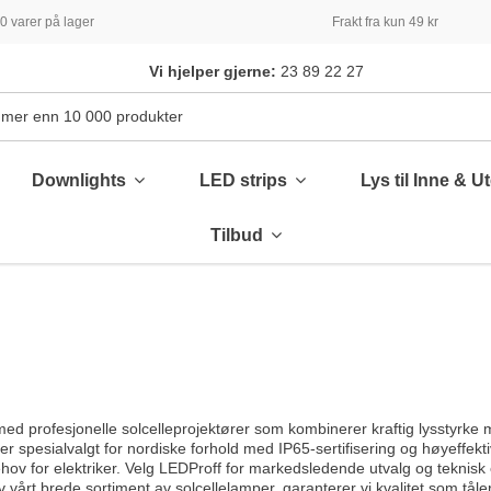
 varer på lager
Frakt fra kun 49 kr
Vi hjelper gjerne:
23 89 22 27
Downlights
LED strips
Lys til Inne & U
Tilbud
 profesjonelle solcelleprojektører som kombinerer kraftig lysstyrke m
er spesialvalgt for nordiske forhold med IP65-sertifisering og høyeffek
behov for elektriker. Velg LEDProff for markedsledende utvalg og teknisk 
av vårt brede sortiment av
solcellelamper
, garanterer vi kvalitet som tåle