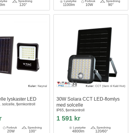
tyrke
Spredning
Lysstyrke
Forbruk
Spredning
0lm
120°
1100lm
10W
90°
Kulør:
Nøytral
Kulør:
CCT (Varm til Kald Hvit)
lle lyskaster LED
30W Solara CCT LED-flomlys
l. solcelle, fjernkontroll
med solcelle
IP65, fjernkontroll
r
1 591 kr
Forbruk
Spredning
Lysstyrke
Spredning
20W
100°
4800lm
120/60°