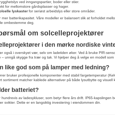
rygghetslys ved inngangspartier, boder eller stier.
kt for mellomstore gårdsplasser og hager.
lcelle lyskaster
for seriøst arbeidslys eller store områder.
 mer batterikapasitet. Våre modeller er balansert slik at forholdet mel
ulle ombestemme deg.
 spørsmål om solcelleprojektører
lleprojektører i den mørke nordiske vint
r også i overskyet vær, selv om ladetiden øker. Ved å bruke PIR-sensor
 – unngå skygge fra trær og tak. Vi hjelper deg å velge en modell som e
ten like god som på lamper med ledning?
rer bruker profesjonelle komponenter med stabil fargetemperatur (Kelv
rt sortiment matcher kablede alternativer på både lysutbytte og visuell 
der batteriet?
er hundrevis av ladesykluser, som betyr flere års drift. IP65-kapslingen 
mper svikter. Dette er en langsiktig investering i eiendommen din.