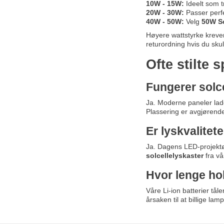
10W - 15W:
Ideelt som t
20W - 30W:
Passer perfe
40W - 50W:
Velg
50W So
Høyere wattstyrke krever
returordning hvis du sk
Ofte stilte
Fungerer solce
Ja. Moderne paneler lade
Plassering er avgjørende
Er lyskvalite
Ja. Dagens LED-projektø
solcellelyskaster
fra vå
Hvor lenge hol
Våre Li-ion batterier tål
årsaken til at billige la