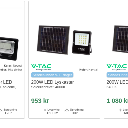
Kulør:
Nøytral
imbar:
Ikke dimbar
Kulør:
Nøytral
Sendes innen 9-11 dager
Sendes inne
er LED
200W LED Lyskaster
200W LED 
. solcelle,
Solcelledrevet, 4000K
6400K
953 kr
1 080 k
Spredning
Lysstyrke
Spredning
Lyss
120°
1600lm
100°
160