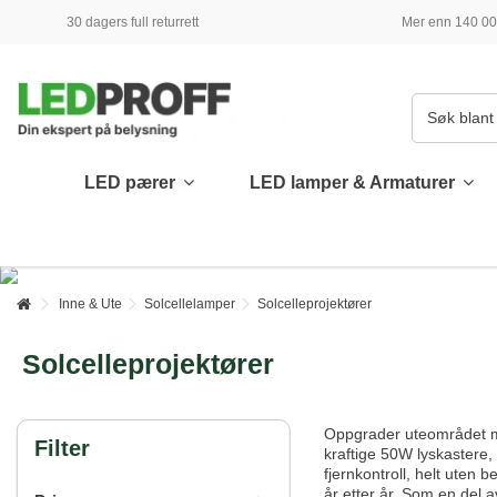
30 dagers full returrett
Mer enn 140 000
LED pærer
LED lamper & Armaturer
Inne & Ute
Solcellelamper
Solcelleprojektører
Solcelleprojektører
Oppgrader uteområdet med
Filter
kraftige 50W lyskastere, 
fjernkontroll, helt uten 
år etter år. Som en del 