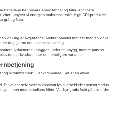
se batteriene har høyere energitetthet og tåler langt flere
ivitet
, utnytter vi energien maksimalt. Våre High CRI-produkter
e grå og flate.
 men vinkling er avgjørende. Monter panelet mot sør med en vinkel
leder deg gjerne om optimal plassering.
montere lyskasteren i skyggen under et utbygg, mentre panelet
ektivitet per kvadratmeter enn rimeligere varianter.
ernbetjening
riet og skremmer bort uvedkommende. Det er en enkel
stid. Du velger selv mellom konstant lys til arbeid eller sensormodus
llasjon, men med solcellens frihet. Vi tilbyr gratis frakt på alle ordre