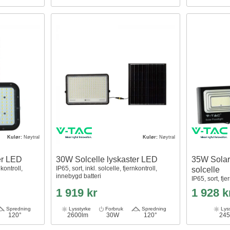
Kulør:
Nøytral
Kulør:
Nøytral
er LED
30W Solcelle lyskaster LED
35W Solar
nkontroll,
IP65, sort, inkl. solcelle, fjernkontroll,
solcelle
innebygd batteri
IP65, sort, fje
1 919 kr
1 928 k
Spredning
Lysstyrke
Forbruk
Spredning
Lyss
120°
2600lm
30W
120°
245