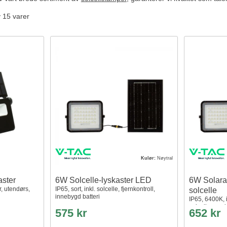
v 15 varer
Kulør:
Nøytral
aster
6W Solcelle-lyskaster LED
6W Solara
, utendørs,
IP65, sort, inkl. solcelle, fjernkontroll,
solcelle
innebygd batteri
IP65, 6400K, i
solcellepanel
575 kr
652 kr