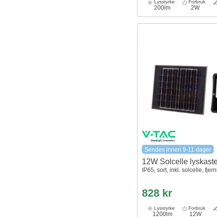
Lysstyrke
Forbruk
200lm
2W
Sendes innen 9-11 dager
12W Solcelle lyskast
IP65, sort, inkl. solcelle, fjer
828 kr
Lysstyrke
Forbruk
1200lm
12W