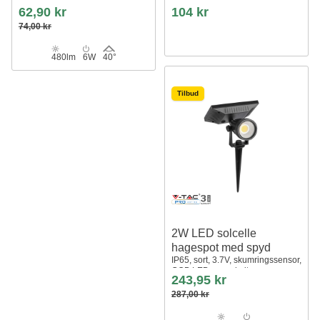
IP65, 230V
ledninger, 3-leder
62,90 kr
104 kr
74,00 kr
480lm
6W
40°
Tilbud
2W LED solcelle
hagespot med spyd
IP65, sort, 3.7V, skumringssensor,
COB LED, varm hvit
243,95 kr
287,00 kr