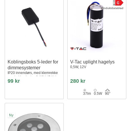
Produktdatablad
Koblingsboks 5-leder for
V-Tac uplight hagelys
0,5W, 12V
dimmesystemer
IP20 innendørs, med klemrekke
og strekkavlaster, 0-10V / DALI
99 kr
280 kr
37lm
0.5W
90°
Ny