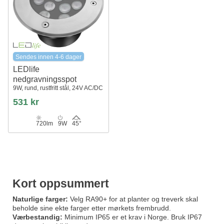
Sendes innen 4-6 dager
LEDlife
nedgravningsspot
9W, rund, rustfritt stål, 24V AC/DC
531 kr
720lm
9W
45°
Kort oppsummert
Naturlige farger:
Velg RA90+ for at planter og treverk skal
beholde sine ekte farger etter mørkets frembrudd.
Værbestandig:
Minimum IP65 er et krav i Norge. Bruk IP67