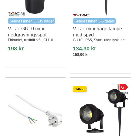
Sendes innen 33-35 dager
Sendes innen 3-5 dager
V-Tac GU10 mini
V-Tac mini hage lampe
nedgravningsspot
med spyd
Firkantet, rustfritt stål, GU10
GU10, IP65, Svart, uten lyskilde
sokkel
198 kr
134,30 kr
158,00 kr
Tilbud
Produktdatablad