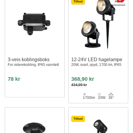
Tilbud
Produktdatablad
3-veis koblingsboks
12-24V LED hagelampe
For viderekobling, IP65 vanntett
20W, svart, spyd, 1700 lm, IP65
78 kr
368,90 kr
434,00 kr
1700lm
20W
36°
Tilbud