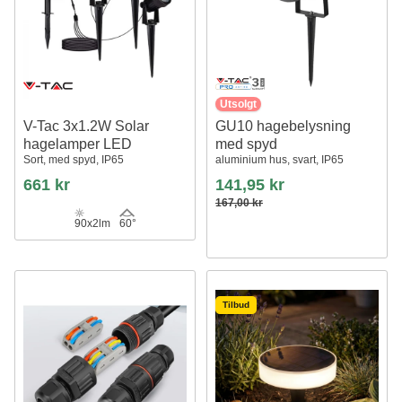
Utsolgt
V-Tac 3x1.2W Solar
GU10 hagebelysning
hagelamper LED
med spyd
Sort, med spyd, IP65
aluminium hus, svart, IP65
661 kr
141,95 kr
167,00 kr
90x2lm
60°
Tilbud