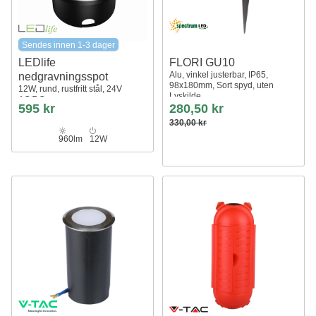
Sendes innen 1-3 dager
LEDlife
FLORI GU10
Alu, vinkel justerbar, IP65,
nedgravningsspot
98x180mm, Sort spyd, uten
12W, rund, rustfritt stål, 24V
Lyskilde
AC/DC
595 kr
280,50 kr
330,00 kr
960lm
12W