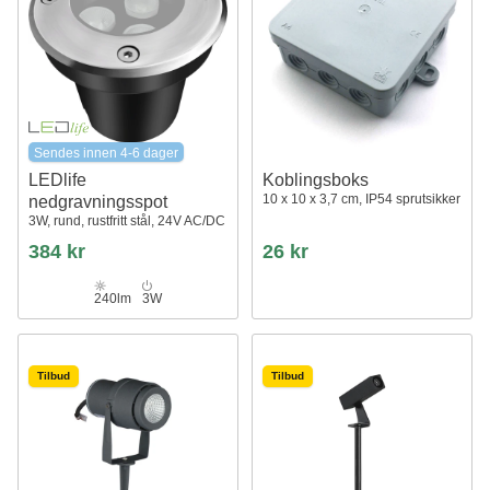
Sendes innen 4-6 dager
LEDlife
Koblingsboks
10 x 10 x 3,7 cm, IP54 sprutsikker
nedgravningsspot
3W, rund, rustfritt stål, 24V AC/DC
384 kr
26 kr
240lm
3W
Tilbud
Tilbud