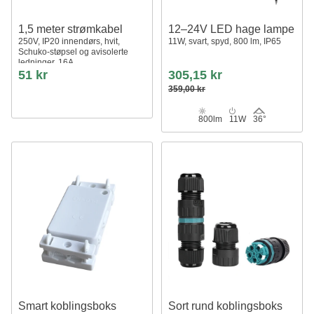
1,5 meter strømkabel
12–24V LED hage lampe
250V, IP20 innendørs, hvit,
11W, svart, spyd, 800 lm, IP65
Schuko-støpsel og avisolerte
ledninger, 16A
51 kr
305,15 kr
359,00 kr
800lm
11W
36°
Smart koblingsboks
Sort rund koblingsboks