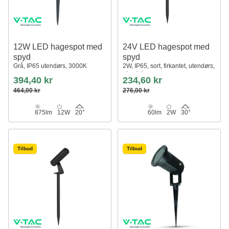
12W LED hagespot med
24V LED hagespot med
spyd
spyd
Grå, IP65 utendørs, 3000K
2W, IP65, sort, firkantet, utendørs,
aluminium
394,40 kr
234,60 kr
464,00 kr
276,00 kr
875lm
12W
20°
60lm
2W
30°
Tilbud
Tilbud