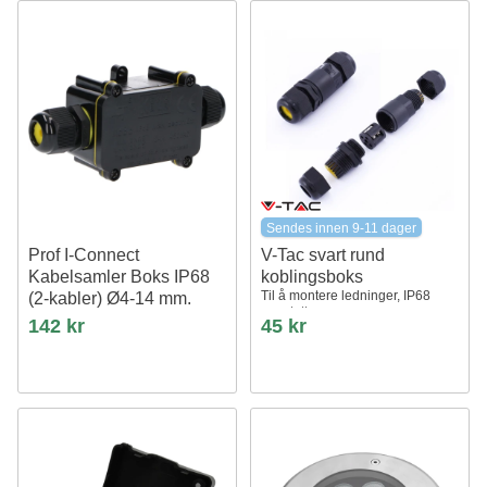
Sendes innen 9-11 dager
Prof I-Connect
V-Tac svart rund
Kabelsamler Boks IP68
koblingsboks
Til å montere ledninger, IP68
(2-kabler) Ø4-14 mm.
vanntett
Kabel
142 kr
45 kr