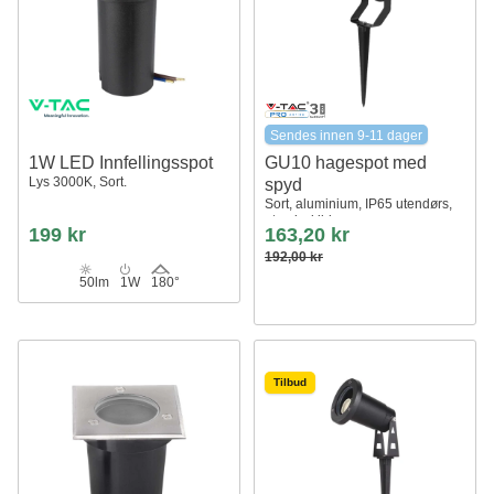
Sendes innen 9-11 dager
1W LED Innfellingsspot
GU10 hagespot med
Lys 3000K, Sort.
spyd
Sort, aluminium, IP65 utendørs,
uten lyskilde
199 kr
163,20 kr
192,00 kr
50lm
1W
180°
Tilbud