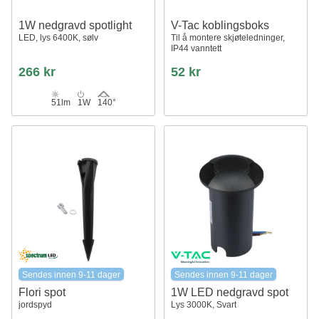
1W nedgravd spotlight
V-Tac koblingsboks
LED, lys 6400K, sølv
Til å montere skjøteledninger,
IP44 vanntett
266 kr
52 kr
51lm
1W
140°
Sendes innen 9-11 dager
Sendes innen 9-11 dager
Flori spot
1W LED nedgravd spot
jordspyd
Lys 3000K, Svart