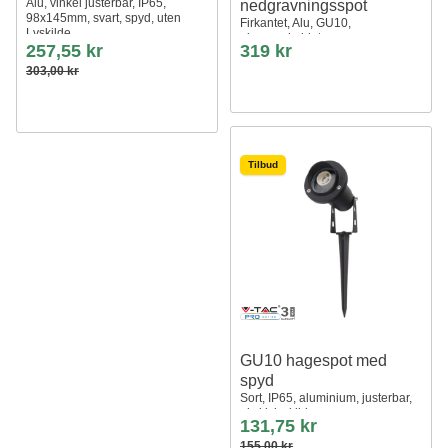
Alu, vinkel justerbar, IP65,
nedgravningsspot
98x145mm, svart, spyd, uten
Firkantet, Alu, GU10,
Lyskilde
gjennomkoblet
257,55 kr
319 kr
303,00 kr
Tilbud
GU10 hagespot med
spyd
Sort, IP65, aluminium, justerbar,
ekskl. lyskilde
131,75 kr
155,00 kr