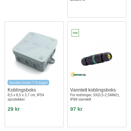
Sendes innen 7-9 dager
Koblingsboks
Vanntett koblingsboks
8,5 x 8,5 x 3,7 cm, IP54
For ledninger, 3X(0,5-2,5MM2),
sprutsikker
IP68 vanntett
29 kr
97 kr