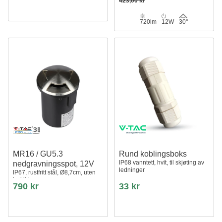
423,00 kr
720lm
12W
30°
MR16 / GU5.3
Rund koblingsboks
IP68 vanntett, hvit, til skjøting av
nedgravningsspot, 12V
ledninger
IP67, rustfritt stål, Ø8,7cm, uten
lyskilde
790 kr
33 kr