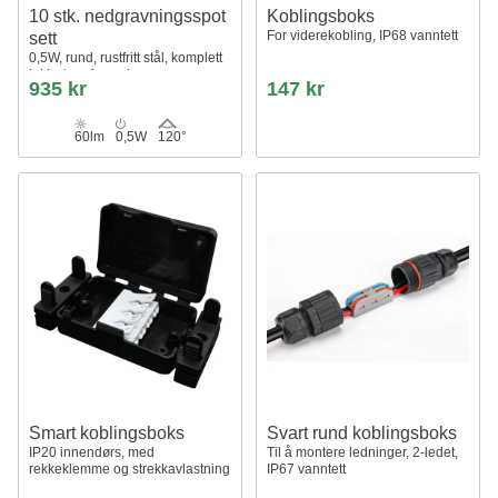
10 stk. nedgravningsspot
Koblingsboks
For viderekobling, IP68 vanntett
sett
0,5W, rund, rustfritt stål, komplett
inkl. strømforsyning
935 kr
147 kr
60lm
0,5W
120°
Smart koblingsboks
Svart rund koblingsboks
IP20 innendørs, med
Til å montere ledninger, 2-ledet,
rekkeklemme og strekkavlastning
IP67 vanntett