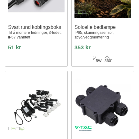
Svart rund koblingsboks
Solcelle bedlampe
Til å montere ledninger, 3-ledet,
IP65, skumringssensor,
IP67 vanntett
spyd/veggmontering
51 kr
353 kr
1.5W
360°