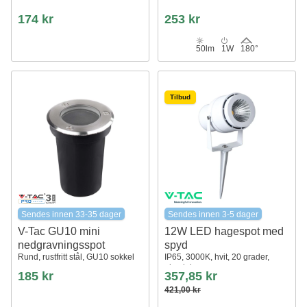
174 kr
253 kr
50lm
1W
180°
Tilbud
Sendes innen 33-35 dager
Sendes innen 3-5 dager
V-Tac GU10 mini
12W LED hagespot med
nedgravningsspot
spyd
Rund, rustfritt stål, GU10 sokkel
IP65, 3000K, hvit, 20 grader,
aluminium
185 kr
357,85 kr
421,00 kr