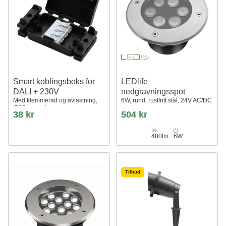
Smart koblingsboks for
LEDlife
DALI + 230V
nedgravningsspot
Med klemmerad og avlastning,
6W, rund, rustfritt stål, 24V AC/DC
IP20 innendørs
38 kr
504 kr
480lm
6W
Tilbud