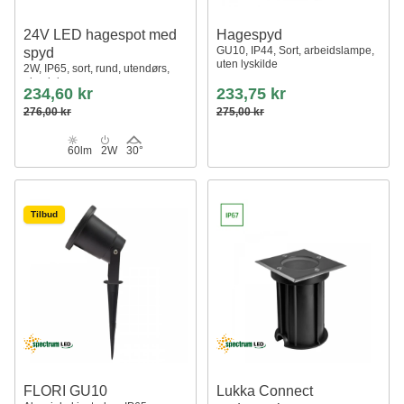
24V LED hagespot med
Hagespyd
GU10, IP44, Sort, arbeidslampe,
spyd
uten lyskilde
2W, IP65, sort, rund, utendørs,
aluminium
234,60 kr
233,75 kr
276,00 kr
275,00 kr
60lm
2W
30°
Tilbud
FLORI GU10
Lukka Connect