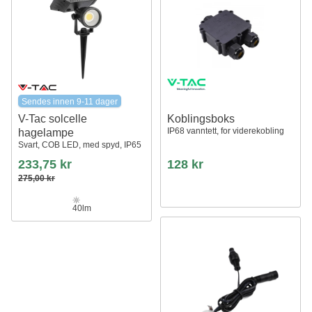
Sendes innen 9-11 dager
V-Tac solcelle
Koblingsboks
IP68 vanntett, for viderekobling
hagelampe
Svart, COB LED, med spyd, IP65
233,75 kr
128 kr
275,00 kr
40lm