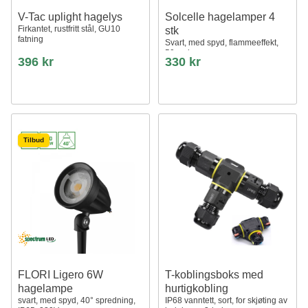
V-Tac uplight hagelys
Solcelle hagelamper 4
Firkantet, rustfritt stål, GU10
stk
fatning
Svart, med spyd, flammeeffekt,
50cm høy
396 kr
330 kr
Tilbud
FLORI Ligero 6W
T-koblingsboks med
hagelampe
hurtigkobling
svart, med spyd, 40° spredning,
IP68 vanntett, sort, for skjøting av