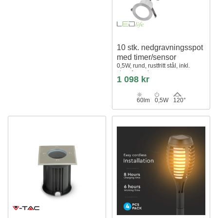
10 stk. nedgravningsspot
med timer/sensor
0,5W, rund, rustfritt stål, inkl.
strømforsyning
1 098 kr
60lm
0,5W
120°