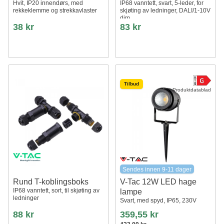
Hvit, IP20 innendørs, med
IP68 vanntett, svart, 5-leder, for
rekkeklemme og strekkavlaster
skjøting av ledninger, DALI/1-10V
dim
38 kr
83 kr
Tilbud
Produktdatablad
Sendes innen 9-11 dager
Rund T-koblingsboks
V-Tac 12W LED hage
IP68 vanntett, sort, til skjøting av
lampe
ledninger
Svart, med spyd, IP65, 230V
88 kr
359,55 kr