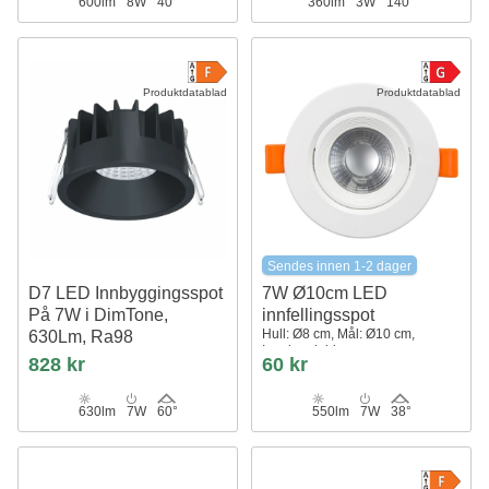
600lm
8W
40°
360lm
3W
140°
Produktdatablad
Produktdatablad
Sendes innen 1-2 dager
D7 LED Innbyggingsspot
7W Ø10cm LED
På 7W i DimTone,
innfellingsspot
Hull: Ø8 cm, Mål: Ø10 cm,
630Lm, Ra98
Innebygd driver
Sort
828 kr
60 kr
630lm
7W
60°
550lm
7W
38°