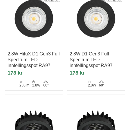
Produktdatablad
Produktdatablad
2.8W HiluX D1 Gen3 Full
2.8W D1 Gen3 Full
Spectrum LED
Spectrum LED
innfellingsspot RA97
innfellingsspot RA97
3000K, Sort
Svart, 2700K
178 kr
178 kr
250lm
2.8W
60°
2.8W
60°