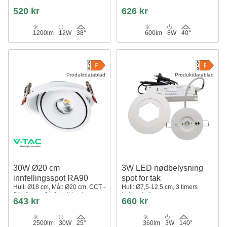
520 kr
626 kr
1200lm
12W
38°
600lm
8W
40°
Produktdatablad
Produktdatablad
30W Ø20 cm
3W LED nødbelysning
innfellingsspot RA90
spot for tak
Hull: Ø18 cm, Mål: Ø20 cm, CCT -
Hull: Ø7,5-12,5 cm, 3 timers
3 lysfarger, 3-i-1, hvit kant
batteri, hvit
643 kr
660 kr
2500lm
30W
25°
360lm
3W
140°