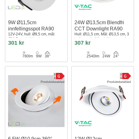
9W Ø11,5cm
24W Ø13,5cm Blendfri
innfellingsspot RA90
CCT Downlight RA90
12V-24V, hull: Ø9,5 cm, mål:
Hull: Ø11,5 cm, Mål: Ø13,5 cm, 3
Ø11,5 cm, hvit kant
lysfarger, hvit front, Honeycomb
301 kr
307 kr
780lm
9W
38°
2540lm
24W
24°
Produktdatablad
Produktdatablad
6,5W Ø10,9cm 360°
12W Ø12cm