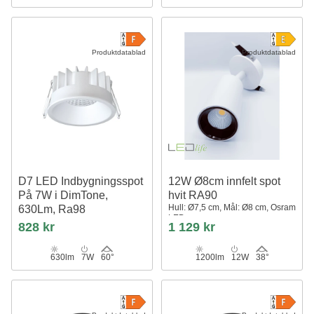
Produktdatablad
Produktdatablad
D7 LED Indbygningsspot
12W Ø8cm innfelt spot
På 7W i DimTone,
hvit RA90
Hull: Ø7,5 cm, Mål: Ø8 cm, Osram
630Lm, Ra98
LED
Hvid
828 kr
1 129 kr
630lm
7W
60°
1200lm
12W
38°