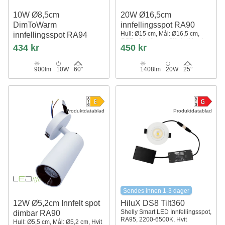
10W Ø8,5cm
20W Ø16,5cm
DimToWarm
innfellingsspot RA90
Hull: Ø15 cm, Mål: Ø16,5 cm,
innfellingsspot RA94
CCT - 3 lysfarger, 3i1, hvit kant
Hull: Ø7,5 cm, Mål: Ø8,5 cm, Hvit
434 kr
450 kr
kant
900lm
10W
60°
1408lm
20W
25°
Produktdatablad
Produktdatablad
Sendes innen 1-3 dager
12W Ø5,2cm Innfelt spot
HiluX DS8 Tilt360
Shelly Smart LED Innfellingsspot,
dimbar RA90
RA95, 2200-6500K, Hvit
Hull: Ø5,5 cm, Mål: Ø5,2 cm, Hvit