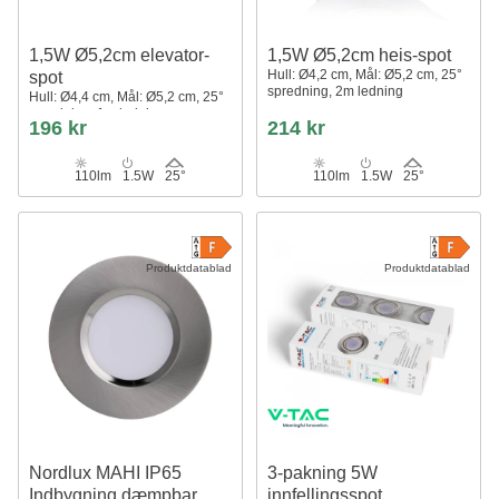
1,5W Ø5,2cm elevator-
1,5W Ø5,2cm heis-spot
Hull: Ø4,2 cm, Mål: Ø5,2 cm, 25°
spot
spredning, 2m ledning
Hull: Ø4,4 cm, Mål: Ø5,2 cm, 25°
spredning, 1m ledning
196 kr
214 kr
110lm
1.5W
25°
110lm
1.5W
25°
Produktdatablad
Produktdatablad
Nordlux MAHI IP65
3-pakning 5W
Indbygning dæmpbar,
innfellingsspot