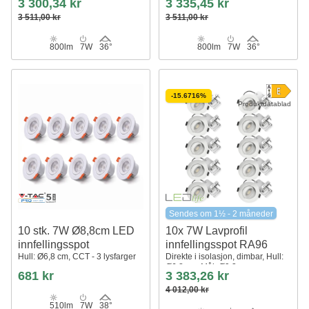
3 300,34 kr
3 335,45 kr
3 511,00 kr
3 511,00 kr
800lm
7W
36°
800lm
7W
36°
-15.6716%
Produktdatablad
Sendes om 1½ - 2 måneder
10 stk. 7W Ø8,8cm LED
10x 7W Lavprofil
innfellingsspot
innfellingsspot RA96
Hull: Ø6,8 cm, CCT - 3 lysfarger
Direkte i isolasjon, dimbar, Hull:
Ø6,8 cm, Mål: Ø9,3 cm
681 kr
3 383,26 kr
4 012,00 kr
510lm
7W
38°