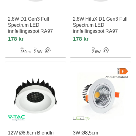
2.8W D1 Gen3 Full
2.8W HiluX D1 Gen3 Full
Spectrum LED
Spectrum LED
innfellingsspot RA97
innfellingsspot RA97
3000K, Hvit
2700K, Hvit
178 kr
178 kr
250lm
2.8W
60°
2.8W
60°
Produktdatablad
12W Ø8,6cm Blendfri
3W Ø8,5cm