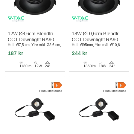
12W Ø8,6cm Blendfri
18W Ø10,6cm Blendfri
CCT Downlight RA90
CCT Downlight RA90
Hull: Ø7,5 cm, Ytre mål: Ø8,6 cm,
Hull: Ø95mm, Ytre mål: Ø10,6
3 lysfarger, sort front, Honeycomb
cm, 3 lysfarger, sort front,
187 kr
244 kr
Honeycomb
1180lm
12W
24°
1860lm
18W
24°
Produktdatablad
Produktdatablad