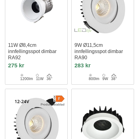
11W Ø8,4cm
9W Ø11,5cm
innfellingsspot dimbar
innfellingsspot dimbar
RA92
RA90
Hull: Ø7,5 cm, Mål: Ø8,4 cm, Hvit
Hull: Ø9,5 cm, Mål: Ø11,5 cm,
275 kr
283 kr
kant
Hvit kant
1200lm
11W
36°
800lm
9W
38°
Produktdatablad