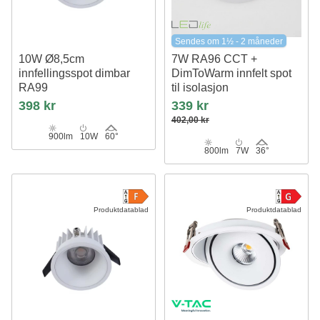
Sendes om 1½ - 2 måneder
10W Ø8,5cm
7W RA96 CCT +
innfellingsspot dimbar
DimToWarm innfelt spot
RA99
til isolasjon
IP54, hull: Ø7,5 cm, mål: Ø8,5 cm,
dimbar, Hull: Ø6,8 cm, Mål: Ø9,3
398 kr
339 kr
hvit kant
cm
402,00 kr
900lm
10W
60°
800lm
7W
36°
Produktdatablad
Produktdatablad