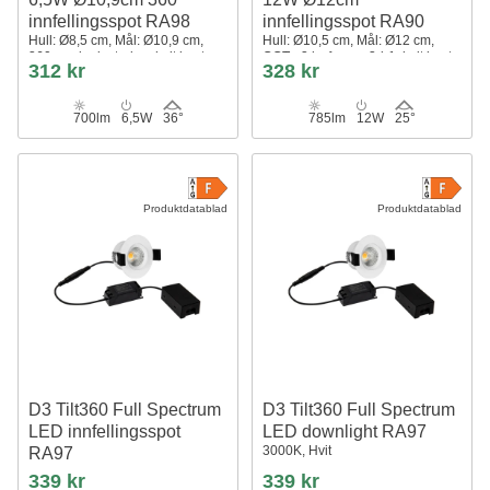
innfellingsspot RA98
innfellingsspot RA90
Hull: Ø8,5 cm, Mål: Ø10,9 cm,
Hull: Ø10,5 cm, Mål: Ø12 cm,
360 grader justerbar, hvit kant
CCT - 3 lysfarger, 3-i-1, hvit kant
312 kr
328 kr
700lm
6,5W
36°
785lm
12W
25°
Produktdatablad
Produktdatablad
D3 Tilt360 Full Spectrum
D3 Tilt360 Full Spectrum
LED innfellingsspot
LED downlight RA97
3000K, Hvit
RA97
2700K, Hvit
339 kr
339 kr