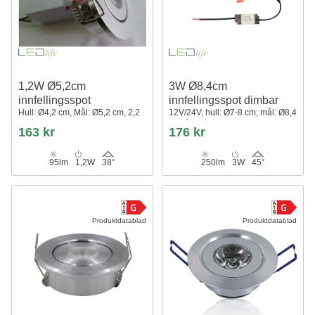
1,2W Ø5,2cm
3W Ø8,4cm
innfellingsspot
innfellingsspot dimbar
Hull: Ø4,2 cm, Mål: Ø5,2 cm, 2,2
12V/24V, hull: Ø7-8 cm, mål: Ø8,4
cm høy
cm, 4 cm høy
163 kr
176 kr
95lm
1,2W
38°
250lm
3W
45°
Produktdatablad
Produktdatablad