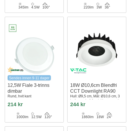
345lm
4.5W
100°
220lm
3W
36°
Sendes innen 9-11 dager
12,5W Fiale 3-trinns
18W Ø10,6cm Blendfri
dimbar
CCT Downlight RA90
Rund, hvit kant
Hull: Ø9,5 cm, Mål: Ø10,6 cm, 3
lysfarger, hvit front, Honeycomb
214 kr
244 kr
1000lm
12.5W
120°
1860lm
18W
24°