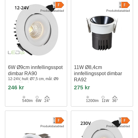
Produktdatablad
Produktdatablad
6W Ø9cm innfellingsspot
11W Ø8,4cm
dimbar RA90
innfellingsspot dimbar
12-24V, hull: Ø7,5 cm, mål: Ø9
RA92
cm, hvit kant
Hull: Ø7,5 cm, Mål: Ø8,4 cm, Sort
246 kr
275 kr
reflektor, hvit kant
540lm
6W
24°
1200lm
11W
36°
Produktdatablad
Produktdatablad