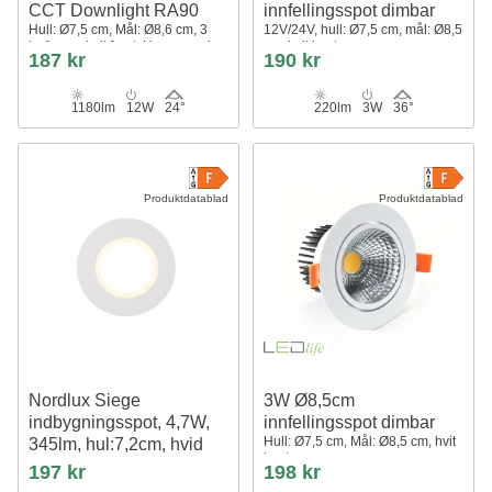
CCT Downlight RA90
innfellingsspot dimbar
Hull: Ø7,5 cm, Mål: Ø8,6 cm, 3
12V/24V, hull: Ø7,5 cm, mål: Ø8,5
lysfarger, hvit front, Honeycomb
cm, hvit kant
187 kr
190 kr
1180lm
12W
24°
220lm
3W
36°
Produktdatablad
Produktdatablad
Nordlux Siege
3W Ø8,5cm
indbygningsspot, 4,7W,
innfellingsspot dimbar
Hull: Ø7,5 cm, Mål: Ø8,5 cm, hvit
345lm, hul:7,2cm, hvid
kant
197 kr
198 kr