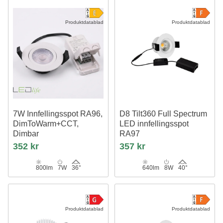
Produktdatablad
Produktdatablad
7W Innfellingsspot RA96,
D8 Tilt360 Full Spectrum
DimToWarm+CCT,
LED innfellingsspot
Dimbar
RA97
Hull: Ø6,8 cm, Mål: Ø8,3 cm, Hvit
2700K, Hvit
352 kr
357 kr
kant
800lm
7W
36°
640lm
8W
40°
Produktdatablad
Produktdatablad