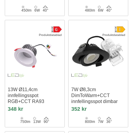
450lm
6W
40°
480lm
6W
40°
Produktdatablad
Produktdatablad
13W Ø11,4cm
7W Ø8,3cm
innfellingsspot
DimToWarm+CCT
RGB+CCT RA93
innfellingsspot dimbar
24V DC, Hull: Ø9,5 cm, Mål:
RA96
348 kr
352 kr
Ø11,4 cm, Hvit kant
Hull: Ø6,8 cm, Sort
750lm
13W
90°
800lm
7W
36°