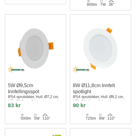
800lm
7W
36°
5W Ø9,5cm
8W Ø11,8cm Innfelt
Innfellingsspot
spotlight
IP54 sprutsikker, Hull: Ø7,2 cm,
IP54 sprutsikker, Hull: Ø9,2 cm,
Mål: Ø9,5 cm, 3,1 cm høy, rund,
Mål: Ø11,8 cm, 3,1 cm høy, rund,
83 kr
90 kr
hvit kant
hvit kant
500lm
5W
110°
725lm
8W
110°