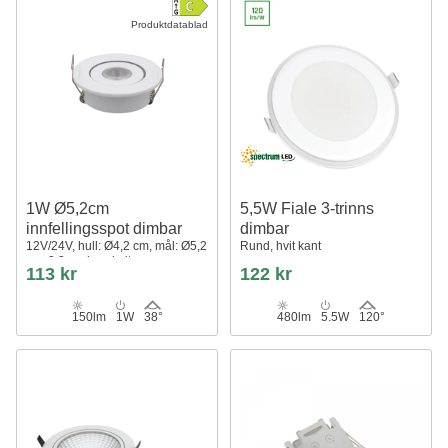
Produktdatablad
1W Ø5,2cm
5,5W Fiale 3-trinns
innfellingsspot dimbar
dimbar
12V/24V, hull: Ø4,2 cm, mål: Ø5,2
Rund, hvit kant
cm, 2,2 cm høy, hvit
113 kr
122 kr
150lm
1W
38°
480lm
5.5W
120°