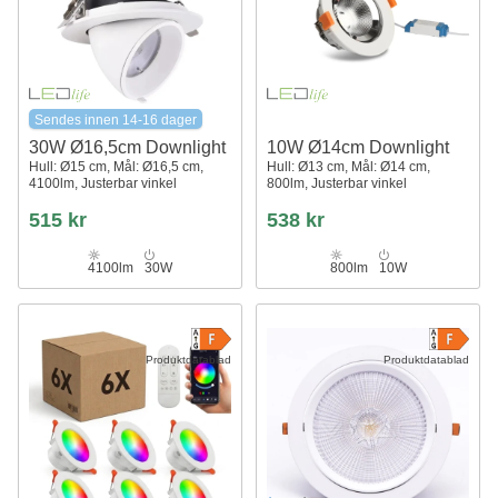
Sendes innen 14-16 dager
30W Ø16,5cm Downlight
10W Ø14cm Downlight
Hull: Ø15 cm, Mål: Ø16,5 cm,
Hull: Ø13 cm, Mål: Ø14 cm,
4100lm, Justerbar vinkel
800lm, Justerbar vinkel
515 kr
538 kr
4100lm
30W
800lm
10W
Produktdatablad
Produktdatablad