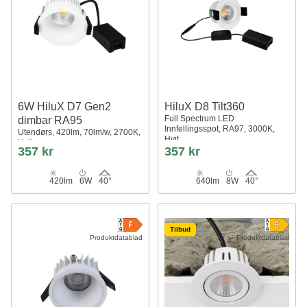
6W HiluX D7 Gen2
HiluX D8 Tilt360
Full Spectrum LED
dimbar RA95
Innfellingsspot, RA97, 3000K,
Utendørs, 420lm, 70lm/w, 2700K,
Hvit
Hvit
357 kr
357 kr
420lm
6W
40°
640lm
8W
40°
Tilbud
Produktdatablad
Produktdatablad