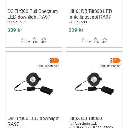
D3 Tilt360 Full Spectrum
HiluX D3 Tilt360 LED
LED downlight RA97
innfellingsspot RA97
3000K, Sort
2700K, Sort
339 kr
339 kr
480lm
6W
40°
450lm
6W
40°
Produktdatablad
Produktdatablad
D8 Tilt360 LED downlight
HiluX D8 Tilt360
Full Spectrum LED
RA97
Innfellingsspot, RA97, 2700K,