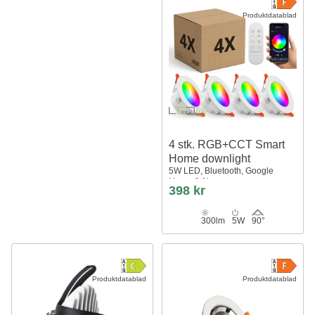
Produktdatablad
4 stk. RGB+CCT Smart
Home downlight
5W LED, Bluetooth, Google
Home & Alexa
398 kr
300lm
5W
90°
Produktdatablad
Produktdatablad