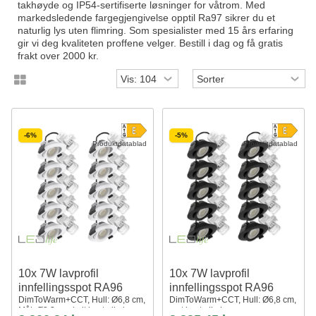
takhøyde og IP54-sertifiserte løsninger for våtrom. Med
markedsledende fargegjengivelse opptil Ra97 sikrer du et
naturlig lys uten flimring. Som spesialister med 15 års erfaring
gir vi deg kvaliteten proffene velger. Bestill i dag og få gratis
frakt over 2000 kr.
-6%
-5%
Produktdatablad
Produktdatablad
10x 7W lavprofil
10x 7W lavprofil
innfellingsspot RA96
innfellingsspot RA96
DimToWarm+CCT, Hull: Ø6,8 cm,
DimToWarm+CCT, Hull: Ø6,8 cm,
Mål: Ø8,3 cm, hvit kant, dimbar
sort kant, dimbar