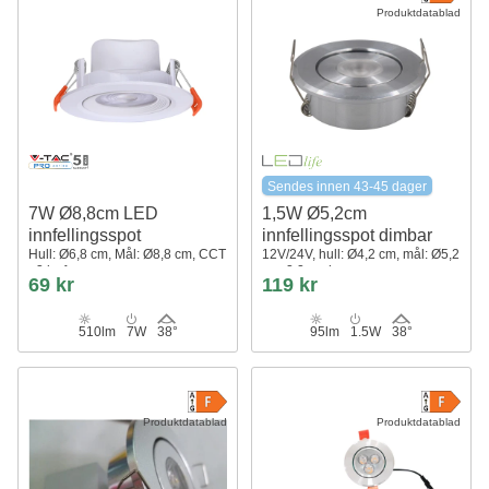
Produktdatablad
Sendes innen 43-45 dager
7W Ø8,8cm LED
1,5W Ø5,2cm
innfellingsspot
innfellingsspot dimbar
Hull: Ø6,8 cm, Mål: Ø8,8 cm, CCT
12V/24V, hull: Ø4,2 cm, mål: Ø5,2
- 3 lysfarger
cm, 2,2 cm høy
69 kr
119 kr
510lm
7W
38°
95lm
1.5W
38°
Produktdatablad
Produktdatablad