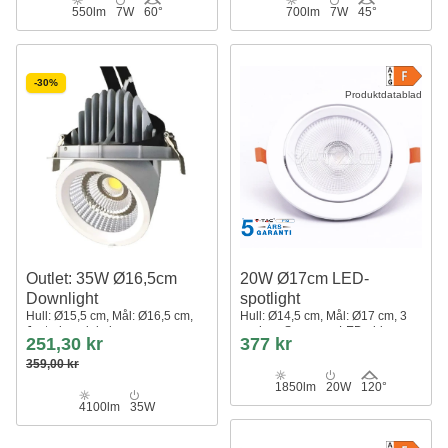
550lm
7W
60°
700lm
7W
45°
-30%
Produktdatablad
Outlet: 35W Ø16,5cm
20W Ø17cm LED-
Downlight
spotlight
Hull: Ø15,5 cm, Mål: Ø16,5 cm,
Hull: Ø14,5 cm, Mål: Ø17 cm, 3
Justerbar vinkel
cm høy, Samsung LED-chip
251,30 kr
377 kr
359,00 kr
1850lm
20W
120°
4100lm
35W