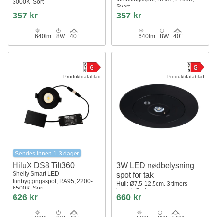
3000K, Sort
Svart
357 kr
357 kr
640lm
8W
40°
640lm
8W
40°
Produktdatablad
Produktdatablad
Sendes innen 1-3 dager
HiluX DS8 Tilt360
3W LED nødbelysning
Shelly Smart LED
spot for tak
Innbyggingsspot, RA95, 2200-
Hull: Ø7,5-12,5cm, 3 timers
6500K, Sort
batteri, Sort
626 kr
660 kr