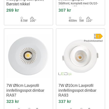
Stålfront, komplett med GU10-
Børstet nikkel
holder og LED-spot
269 kr
307 kr
8.5W
100°
400lm
5W
110°
Produktdatablad
7W Ø9cm Lavprofil
7W Ø10cm Lavprofil
innfellingsspot dimbar
innfellingsspot dimbar
RA97
RA93
Hull: Ø6,8 cm, Mål: Ø9 cm
Hull: Ø8,3 cm, Mål: Ø10 cm, CCT
323 kr
337 kr