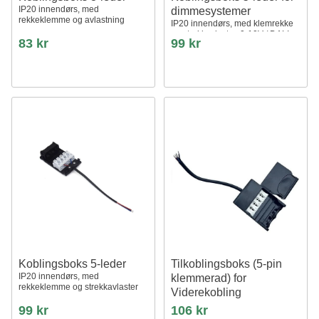
IP20 innendørs, med
dimmesystemer
rekkeklemme og avlastning
IP20 innendørs, med klemrekke
og strekkavlaster, 0-10V / DALI
83 kr
99 kr
Koblingsboks 5-leder
Tilkoblingsboks (5-pin
IP20 innendørs, med
klemmerad) for
rekkeklemme og strekkavlaster
Viderekobling
99 kr
106 kr