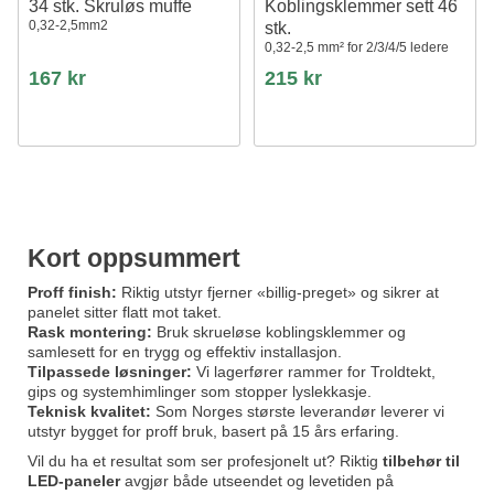
34 stk. Skruløs muffe
Koblingsklemmer sett 46
0,32-2,5mm2
stk.
0,32-2,5 mm² for 2/3/4/5 ledere
167 kr
215 kr
Kort oppsummert
Proff finish:
Riktig utstyr fjerner «billig-preget» og sikrer at
panelet sitter flatt mot taket.
Rask montering:
Bruk skrueløse koblingsklemmer og
samlesett for en trygg og effektiv installasjon.
Tilpassede løsninger:
Vi lagerfører rammer for Troldtekt,
gips og systemhimlinger som stopper lyslekkasje.
Teknisk kvalitet:
Som Norges største leverandør leverer vi
utstyr bygget for proff bruk, basert på 15 års erfaring.
Vil du ha et resultat som ser profesjonelt ut? Riktig
tilbehør til
LED-paneler
avgjør både utseendet og levetiden på