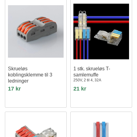
Skrueløs
1 stk. skrueløs T-
koblingsklemme til 3
samlemuffe
250V, 2 til 4, 32A
ledninger
17 kr
21 kr