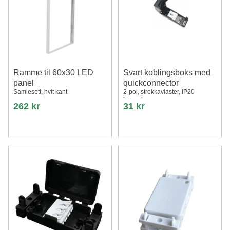
Ramme til 60x30 LED
Svart koblingsboks med
panel
quickconnector
Samlesett, hvit kant
2-pol, strekkavlaster, IP20
innendørs
262 kr
31 kr