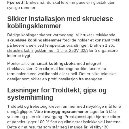
Fjærsett:
Brukes når du skal felle inn paneler i gipstak uten
synlige rammer.
Sikker installasjon med skrueløse
koblingsklemmer
Dårlige koblinger skaper varmegang. Vi bruker utelukkende
skrueløse koblingsklemmer
fordi de holder et konstant trykk
på lederen, selv ved temperaturforandringer. Bruk en
1 stk.
skrueløs koblingsklemme - 1 til 5, 250V, 32A
for å organisere
lederne trygt.
Monter alltid en
smart koblingsboks
med integrert
strekkavlaster. Den sikrer at ledningene ikke løsner fra
terminalene ved vedlikehold eller uhell. Det er slike tekniske
detaljer som skiller en proff installasjon fra mengden.
Løsninger for Troldtekt, gips og
systemhimling
Troldtekt og trebetong krever rammer med nøyaktige mål for å
unngå glipper. Våre
innbyggingsrammer
er laget for å tåle
vekten og gi en slett overgang. Presisjonsstøpte hjørner sikrer
at panelet ligger 100 % flatt og eliminerer lyslekkasje i kantene.
Dette gir et resultat som står seg i mange år. Vi tilbyr 30