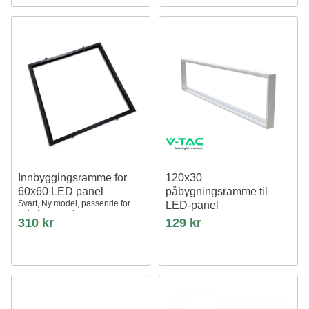
Innbyggingsramme for
120x30
60x60 LED panel
påbygningsramme til
Svart, Ny model, passende for
LED-panel
trebetong og gips
Hvit, 295 x 1195 mm, for direkte
310 kr
129 kr
montering i tak