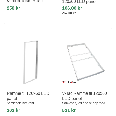
Samlesett, skrue, hvit kant
120x60 LED panel
Ny model, passende for
258 kr
106,80 kr
trebetong og gips, hvit kant
267,00 kr
Ramme til 120x60 LED
V-Tac Ramme til 120x60
panel
LED panel
Samlesett, hvit kant
Samlesett, lett å sette opp med
skruer, hvit kant
303 kr
531 kr