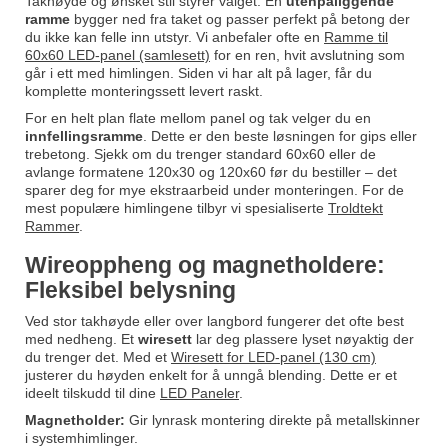
Takhøyde og ønsket stil styrer valget. En
utenpåliggende
ramme
bygger ned fra taket og passer perfekt på betong der
du ikke kan felle inn utstyr. Vi anbefaler ofte en
Ramme til
60x60 LED-panel (samlesett)
for en ren, hvit avslutning som
går i ett med himlingen. Siden vi har alt på lager, får du
komplette monteringssett levert raskt.
For en helt plan flate mellom panel og tak velger du en
innfellingsramme
. Dette er den beste løsningen for gips eller
trebetong. Sjekk om du trenger standard 60x60 eller de
avlange formatene 120x30 og 120x60 før du bestiller – det
sparer deg for mye ekstraarbeid under monteringen. For de
mest populære himlingene tilbyr vi spesialiserte
Troldtekt
Rammer
.
Wireoppheng og magnetholdere:
Fleksibel belysning
Ved stor takhøyde eller over langbord fungerer det ofte best
med nedheng. Et
wiresett
lar deg plassere lyset nøyaktig der
du trenger det. Med et
Wiresett for LED-panel (130 cm)
justerer du høyden enkelt for å unngå blending. Dette er et
ideelt tilskudd til dine
LED Paneler
.
Magnetholder:
Gir lynrask montering direkte på metallskinner
i systemhimlinger.