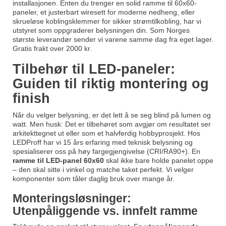
installasjonen. Enten du trenger en solid ramme til 60x60-
paneler, et justerbart wiresett for moderne nedheng, eller
skrueløse koblingsklemmer for sikker strømtilkobling, har vi
utstyret som oppgraderer belysningen din. Som Norges
største leverandør sender vi varene samme dag fra eget lager.
Gratis frakt over 2000 kr.
Tilbehør til LED-paneler:
Guiden til riktig montering og
finish
Når du velger belysning, er det lett å se seg blind på lumen og
watt. Men husk: Det er tilbehøret som avgjør om resultatet ser
arkitekttegnet ut eller som et halvferdig hobbyprosjekt. Hos
LEDProff har vi 15 års erfaring med teknisk belysning og
spesialiserer oss på høy fargegjengivelse (CRI/RA90+). En
ramme til LED-panel 60x60
skal ikke bare holde panelet oppe
– den skal sitte i vinkel og matche taket perfekt. Vi velger
komponenter som tåler daglig bruk over mange år.
Monteringsløsninger:
Utenpåliggende vs. innfelt ramme