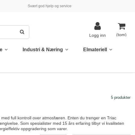
Svært god hjelp og service
(tom)
Logg inn
te
Industri & Næring
Elmateriell
5 produkter
ed full kontroll over atmosfæren. Enten du trenger en Triac
jengivelse. Som spesialister med 15 års erfaring tilbyr vi kvaliteten
nergieffektiv oppgradering som varer.