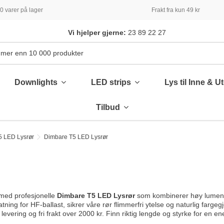
 varer på lager
Frakt fra kun 49 kr
Vi hjelper gjerne:
23 89 22 27
Downlights
LED strips
Lys til Inne & U
Tilbud
5 LED Lysrør
Dimbare T5 LED Lysrør
med profesjonelle
Dimbare T5 LED Lysrør
som kombinerer høy lumen m
atning for HF-ballast, sikrer våre rør flimmerfri ytelse og naturlig fargeg
levering og fri frakt over 2000 kr. Finn riktig lengde og styrke for en e