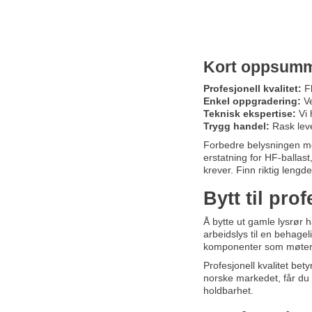
Kort oppsumm
Profesjonell kvalitet:
Fl
Enkel oppgradering:
Ve
Teknisk ekspertise:
Vi 
Trygg handel:
Rask lever
Forbedre belysningen 
erstatning for HF-ballast
krever. Finn riktig lengd
Bytt til pro
Å bytte ut gamle lysrør 
arbeidslys til en behage
komponenter som møter st
Profesjonell kvalitet bet
norske markedet, får du 
holdbarhet.