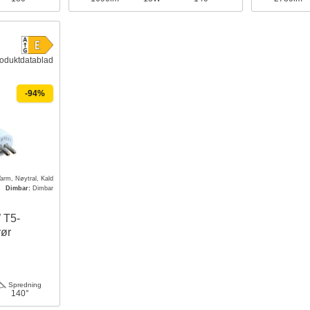
oduktdatablad
-94%
arm, Nøytral, Kald
Dimbar:
Dimbar
 T5-
ør
Spredning
140°