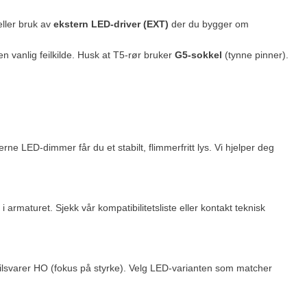
eller bruk av
ekstern LED-driver (EXT)
der du bygger om
 en vanlig feilkilde. Husk at T5-rør bruker
G5-sokkel
(tynne pinner).
e LED-dimmer får du et stabilt, flimmerfritt lys. Vi hjelper deg
armaturet. Sjekk vår kompatibilitetsliste eller kontakt teknisk
ilsvarer HO (fokus på styrke). Velg LED-varianten som matcher