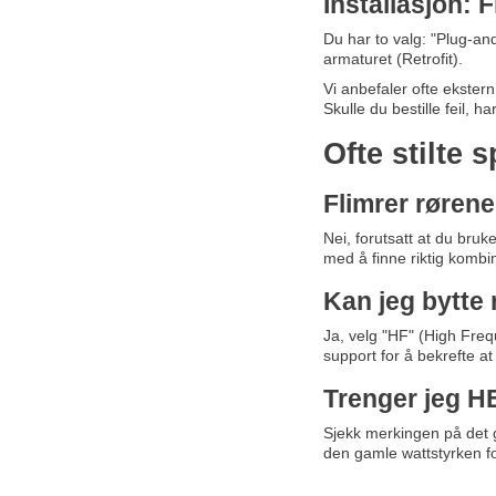
Installasjon: F
Du har to valg: "Plug-an
armaturet (Retrofit).
Vi anbefaler ofte ekstern
Skulle du bestille feil, h
Ofte stilte 
Flimrer røren
Nei, forutsatt at du bru
med å finne riktig kombi
Kan jeg bytte
Ja, velg "HF" (High Frequ
support for å bekrefte at
Trenger jeg H
Sjekk merkingen på det 
den gamle wattstyrken 