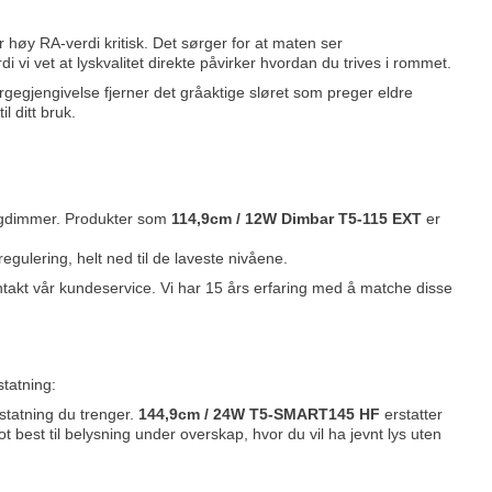
er høy RA-verdi kritisk. Det sørger for at maten ser
i vi vet at lyskvalitet direkte påvirker hvordan du trives i rommet.
rgegjengivelse fjerner det gråaktige sløret som preger eldre
l ditt bruk.
ggdimmer. Produkter som
114,9cm / 12W Dimbar T5-115 EXT
er
 regulering, helt ned til de laveste nivåene.
kt vår kundeservice. Vi har 15 års erfaring med å matche disse
statning:
tatning du trenger.
144,9cm / 24W T5-SMART145 HF
erstatter
best til belysning under overskap, hvor du vil ha jevnt lys uten