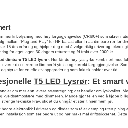
ert
immerfri belysning med høy fargegjengivelse (CRI90+) som sikrer naturl
lg mellom "Plug-and-Play" for HF-ballast eller Triac-dimbare rør for dir
har 15 års erfaring og hjelper deg med å velge riktig driver og teknologi
ing fra eget lager, 30 dagers returrett og fri frakt over 2000 kr.
med
dimbare T5 LED-lysrør
. Her får du høy lysstyrke kombinert med full
, leverer disse rørene flimmerfri ytelse og korrekt fargegjengivelse. Som
e og styrke for en effektiv oppgradering som faktisk holder over tid.
fesjonelle
T5 LED Lysrør
: Et smart 
handler om mer enn lavere strømregning; det handler om lyskvalitet. M
lig kveldsatmosfære med dimmeren. Mange gjør feilen ved å kjøpe billige 
renge tekniske krav, slik at du unngår et sterilt hjemmemiljø.
yr bedre elektronikk i driveren og dioder som tåler demping uten piping 
en installasjon som ser bedre ut og har maksimal driftssikkerhet. Dette