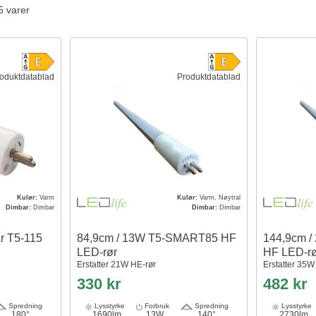
5 varer
oduktdatablad
Produktdatablad
Kulør:
Varm
Kulør:
Varm, Nøytral
Dimbar:
Dimbar
Dimbar:
Dimbar
r T5-115
84,9cm / 13W T5-SMART85 HF
144,9cm 
LED-rør
HF LED-r
Erstatter 21W HE-rør
Erstatter 35W
330 kr
482 kr
Spredning
Lysstyrke
Forbruk
Spredning
Lysstyrke
180°
1690lm
13W
140°
2730lm