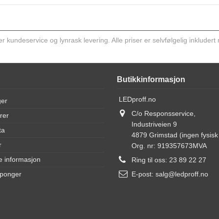
kundeservice og lynrask levering. Alle priser er selvfølgelig inkludert
Butikkinformasjon
LEDproff.no
ger
C/o Responsservice,
rer
Industriveien 9
ta
4879 Grimstad (ingen fysisk 
r
Org. nr: 919357673MVA
e informasjon
Ring til oss:
23 89 22 27
uponger
E-post:
salg@ledproff.no