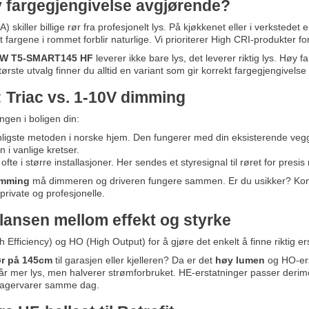
y fargegjengivelse avgjørende?
 skiller billige rør fra profesjonelt lys. På kjøkkenet eller i verkstedet 
 fargene i rommet forblir naturlige. Vi prioriterer High CRI-produkter ford
21W T5-SMART145 HF
leverer ikke bare lys, det leverer
riktig
lys. Høy fa
rste utvalg finner du alltid en variant som gir korrekt fargegjengivelse ti
: Triac vs. 1-10V dimming
ngen i boligen din:
ligste metoden i norske hjem. Den fungerer med din eksisterende ve
n i vanlige kretser.
fte i større installasjoner. Her sendes et styresignal til røret for presis
dimming
må dimmeren og driveren fungere sammen. Er du usikker? Konta
rivate og profesjonelle.
lansen mellom effekt og styrke
h Efficiency) og HO (High Output) for å gjøre det enkelt å finne riktig er
ør på 145cm
til garasjen eller kjelleren? Da er det
høy lumen
og HO-ers
 mer lys, men halverer strømforbruket. HE-erstatninger passer derimot 
e lagervarer samme dag.