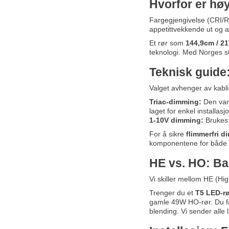
Hvorfor er hø
Fargegjengivelse (CRI/RA)
appetittvekkende ut og at
Et rør som
144,9cm / 
teknologi. Med Norges stø
Teknisk guide
Valget avhenger av kabli
Triac-dimming:
Den van
laget for enkel installasjo
1-10V dimming:
Brukes o
For å sikre
flimmerfri 
komponentene for både p
HE vs. HO: Ba
Vi skiller mellom HE (Hig
Trenger du et
T5 LED-r
gamle 49W HO-rør. Du får
blending. Vi sender all