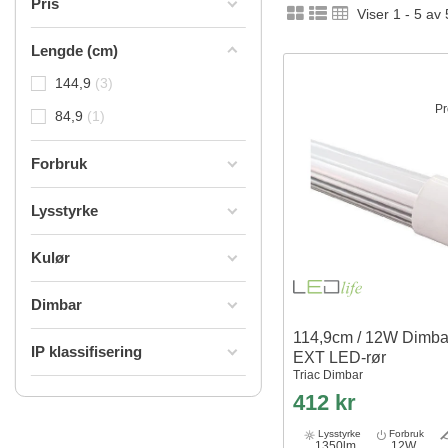
Pris
Viser 1 - 5 av 
Lengde (cm)
144,9
3
Pr
84,9
1
Forbruk
Lysstyrke
Kulør
Dimbar
114,9cm / 12W Dimba
IP klassifisering
EXT LED-rør
Triac Dimbar
412 kr
Lysstyrke
Forbruk
1350lm
12W