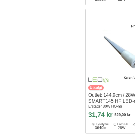
Pr
Kulør:
V
Utsolgt
Outlet: 144,9cm / 28W
SMART145 HF LED-r
Erstatter 80W HO-rør
31,74 kr
529,00 kr
Lysstyrke
Forbruk
3640lm
28W