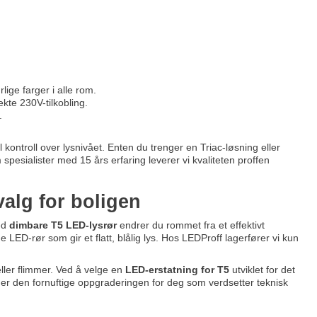
ige farger i alle rom.
ekte 230V-tilkobling.
.
 kontroll over lysnivået. Enten du trenger en Triac-løsning eller
 spesialister med 15 års erfaring leverer vi kvaliteten proffen
valg for boligen
ed
dimbare T5 LED-lysrør
endrer du rommet fra et effektivt
LED-rør som gir et flatt, blålig lys. Hos LEDProff lagerfører vi kun
eller flimmer. Ved å velge en
LED-erstatning for T5
utviklet for det
 er den fornuftige oppgraderingen for deg som verdsetter teknisk