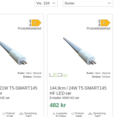
Produktdatablad
Produktdatablad
Kulør:
Varm, Nøytral
Kulør:
Varm, Nøytral
Dimbar:
Dimbar
Dimbar:
Dimbar
/ 21W T5-SMART145
144,9cm / 24W T5-SMART145
ør
HF LED-rør
 HE-rør
Erstatter 49W HO-rør
482 kr
Forbruk
Spredning
Lysstyrke
Forbruk
Spredning
21W
140°
3120lm
24W
140°