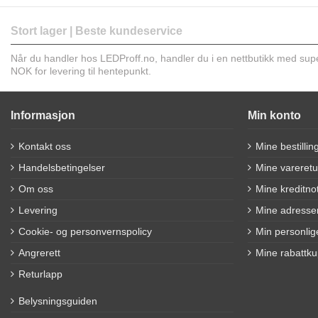
Stort lager | Beste kundeservice
Når du handler hos LEDProff.no, handler du i en nettbutikk med super 
NOK for levering til hentepunkt.
Informasjon
Min konto
Kontakt oss
Mine bestillin
Handelsbetingelser
Mine vareretu
Om oss
Mine kreditno
Levering
Mine adresse
Cookie- og personvernspolicy
Min personlig
Angrerett
Mine rabattk
Returlapp
Belysningsguiden