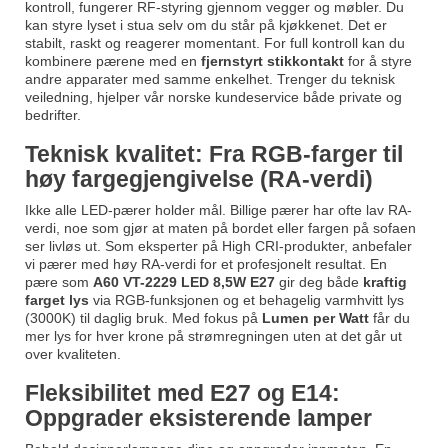
kontroll, fungerer RF-styring gjennom vegger og møbler. Du
kan styre lyset i stua selv om du står på kjøkkenet. Det er
stabilt, raskt og reagerer momentant. For full kontroll kan du
kombinere pærene med en
fjernstyrt stikkontakt
for å styre
andre apparater med samme enkelhet. Trenger du teknisk
veiledning, hjelper vår norske kundeservice både private og
bedrifter.
Teknisk kvalitet: Fra RGB-farger til
høy fargegjengivelse (RA-verdi)
Ikke alle LED-pærer holder mål. Billige pærer har ofte lav RA-
verdi, noe som gjør at maten på bordet eller fargen på sofaen
ser livløs ut. Som eksperter på High CRI-produkter, anbefaler
vi pærer med høy RA-verdi for et profesjonelt resultat. En
pære som
A60 VT-2229 LED 8,5W E27
gir deg både
kraftig
farget lys
via RGB-funksjonen og et behagelig varmhvitt lys
(3000K) til daglig bruk. Med fokus på
Lumen per Watt
får du
mer lys for hver krone på strømregningen uten at det går ut
over kvaliteten.
Fleksibilitet med E27 og E14:
Oppgrader eksisterende lamper