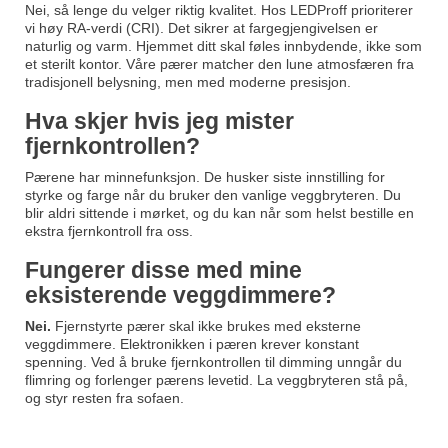
Nei, så lenge du velger riktig kvalitet. Hos LEDProff prioriterer
vi høy RA-verdi (CRI). Det sikrer at fargegjengivelsen er
naturlig og varm. Hjemmet ditt skal føles innbydende, ikke som
et sterilt kontor. Våre pærer matcher den lune atmosfæren fra
tradisjonell belysning, men med moderne presisjon.
Hva skjer hvis jeg mister
fjernkontrollen?
Pærene har minnefunksjon. De husker siste innstilling for
styrke og farge når du bruker den vanlige veggbryteren. Du
blir aldri sittende i mørket, og du kan når som helst bestille en
ekstra fjernkontroll fra oss.
Fungerer disse med mine
eksisterende veggdimmere?
Nei.
Fjernstyrte pærer skal ikke brukes med eksterne
veggdimmere. Elektronikken i pæren krever konstant
spenning. Ved å bruke fjernkontrollen til dimming unngår du
flimring og forlenger pærens levetid. La veggbryteren stå på,
og styr resten fra sofaen.