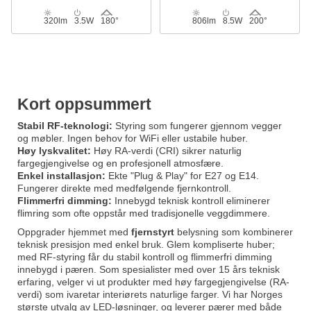
320lm
3.5W
180°
806lm
8.5W
200°
Kort oppsummert
Stabil RF-teknologi:
Styring som fungerer gjennom vegger
og møbler. Ingen behov for WiFi eller ustabile huber.
Høy lyskvalitet:
Høy RA-verdi (CRI) sikrer naturlig
fargegjengivelse og en profesjonell atmosfære.
Enkel installasjon:
Ekte "Plug & Play" for E27 og E14.
Fungerer direkte med medfølgende fjernkontroll.
Flimmerfri dimming:
Innebygd teknisk kontroll eliminerer
flimring som ofte oppstår med tradisjonelle veggdimmere.
Oppgrader hjemmet med
fjernstyrt
belysning som kombinerer
teknisk presisjon med enkel bruk. Glem kompliserte huber;
med RF-styring får du stabil kontroll og flimmerfri dimming
innebygd i pæren. Som spesialister med over 15 års teknisk
erfaring, velger vi ut produkter med høy fargegjengivelse (RA-
verdi) som ivaretar interiørets naturlige farger. Vi har Norges
største utvalg av LED-løsninger, og leverer pærer med både