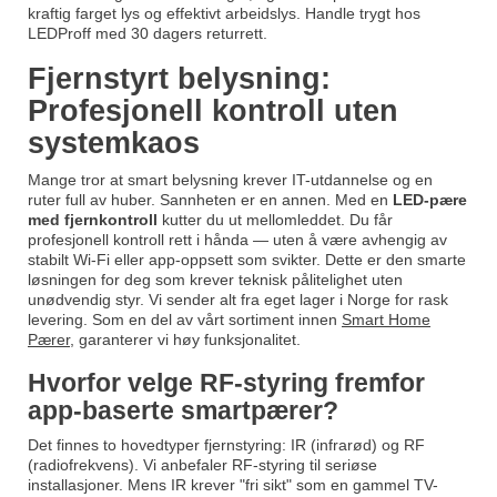
kraftig farget lys og effektivt arbeidslys. Handle trygt hos
LEDProff med 30 dagers returrett.
Fjernstyrt belysning:
Profesjonell kontroll uten
systemkaos
Mange tror at smart belysning krever IT-utdannelse og en
ruter full av huber. Sannheten er en annen. Med en
LED-pære
med fjernkontroll
kutter du ut mellomleddet. Du får
profesjonell kontroll rett i hånda — uten å være avhengig av
stabilt Wi-Fi eller app-oppsett som svikter. Dette er den smarte
løsningen for deg som krever teknisk pålitelighet uten
unødvendig styr. Vi sender alt fra eget lager i Norge for rask
levering. Som en del av vårt sortiment innen
Smart Home
Pærer
, garanterer vi høy funksjonalitet.
Hvorfor velge RF-styring fremfor
app-baserte smartpærer?
Det finnes to hovedtyper fjernstyring: IR (infrarød) og RF
(radiofrekvens). Vi anbefaler RF-styring til seriøse
installasjoner. Mens IR krever "fri sikt" som en gammel TV-