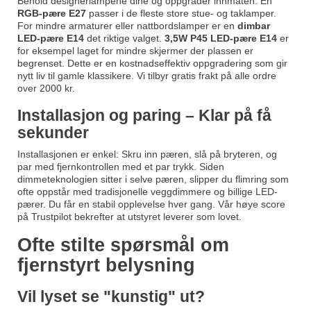
Behold designerlampene dine og oppgrader innmaten. En
RGB-pære E27
passer i de fleste store stue- og taklamper.
For mindre armaturer eller nattbordslamper er en
dimbar
LED-pære E14
det riktige valget.
3,5W P45 LED-pære E14
er
for eksempel laget for mindre skjermer der plassen er
begrenset. Dette er en kostnadseffektiv oppgradering som gir
nytt liv til gamle klassikere. Vi tilbyr gratis frakt på alle ordre
over 2000 kr.
Installasjon og paring – Klar på få
sekunder
Installasjonen er enkel: Skru inn pæren, slå på bryteren, og
par med fjernkontrollen med et par trykk. Siden
dimmeteknologien sitter i selve pæren, slipper du flimring som
ofte oppstår med tradisjonelle veggdimmere og billige LED-
pærer. Du får en stabil opplevelse hver gang. Vår høye score
på Trustpilot bekrefter at utstyret leverer som lovet.
Ofte stilte spørsmål om
fjernstyrt belysning
Vil lyset se "kunstig" ut?