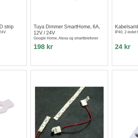
D strip
Tuya Dimmer SmartHome, 6A,
Kabelsaml
-24V
IP40, 2-ledet t
12V / 24V
Google Home, Alexa og smarttelefoner
198 kr
24 kr