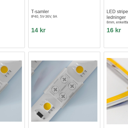
T-samler
LED stripe
IP40, 5V-36V, 9A
ledninger
8mm, enkeltfa
14 kr
16 kr