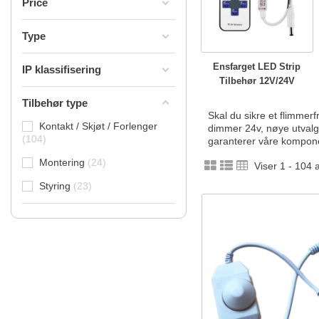
Price
Type
Ensfarget LED Strip
IP klassifisering
Tilbehør 12V/24V
Tilbehør type
Skal du sikre et flimmerfri
Kontakt / Skjøt / Forlenger
dimmer 24v, nøye utvalgt 
104
garanterer våre komponent
Montering
24
Viser 1 - 104 
Styring
23