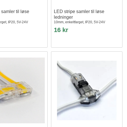
 samler til løse
LED stripe samler til løse
ledninger
rget, IP20, 5V-24V
10mm, enkeltfarget, IP20, 5V-24V
16 kr