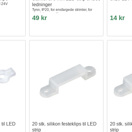
V-24V
ledninger
Tynn, IP20, for ensfargede strimler, for
aluminiumsprofiler
49 kr
14 kr
s til LED
20 stk. silikon festeklips til LED
20 stk. sil
strip
strip