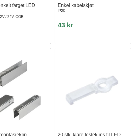
 enkelt farget LED
Enkel kabelskjøt
IP20
2V / 24V, COB
43 kr
montasjeklip
20 stk. klare festeklips til LED