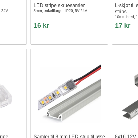
LED stripe skruesamler
L-skjøt til
V-24V
8mm, enkeltfarget, IP20, 5V-24V
strips
10mm bred, 1
16 kr
17 kr
ripe
Samler til 8 mm LED-strip til løse
8x16-12V 