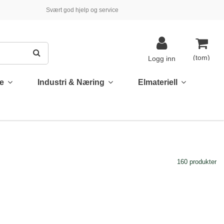
Svært god hjelp og service
(tom)
Logg inn
te
Industri & Næring
Elmateriell
160 produkter