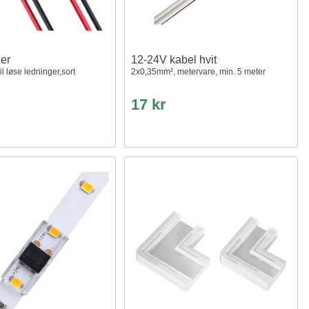
er
12-24V kabel hvit
il løse ledninger,sort
2x0,35mm², metervare, min. 5 meter
17 kr