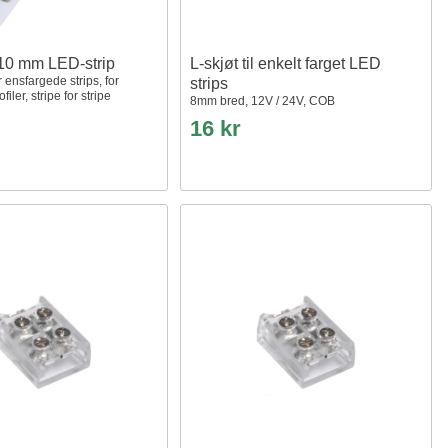
 10 mm LED-strip
L-skjøt til enkelt farget LED
r ensfargede strips, for
strips
iler, stripe for stripe
8mm bred, 12V / 24V, COB
16 kr