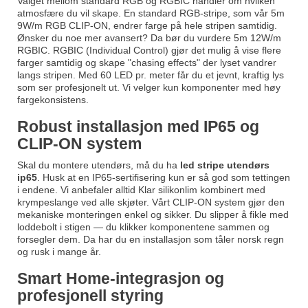
Valget mellom standard RGB og RGBIC handler om hvilken
atmosfære du vil skape. En standard RGB-stripe, som vår
5m
9W/m RGB CLIP-ON
, endrer farge på hele stripen samtidig.
Ønsker du noe mer avansert? Da bør du vurdere
5m 12W/m
RGBIC
. RGBIC (Individual Control) gjør det mulig å vise flere
farger samtidig og skape "chasing effects" der lyset vandrer
langs stripen. Med 60 LED pr. meter får du et jevnt, kraftig lys
som ser profesjonelt ut. Vi velger kun komponenter med høy
fargekonsistens.
Robust installasjon med IP65 og
CLIP-ON system
Skal du montere utendørs, må du ha
led stripe utendørs
ip65
. Husk at en IP65-sertifisering kun er så god som tettingen
i endene. Vi anbefaler alltid
Klar silikonlim
kombinert med
krympeslange ved alle skjøter. Vårt CLIP-ON system gjør den
mekaniske monteringen enkel og sikker. Du slipper å fikle med
loddebolt i stigen — du klikker komponentene sammen og
forsegler dem. Da har du en installasjon som tåler norsk regn
og rusk i mange år.
Smart Home-integrasjon og
profesjonell styring