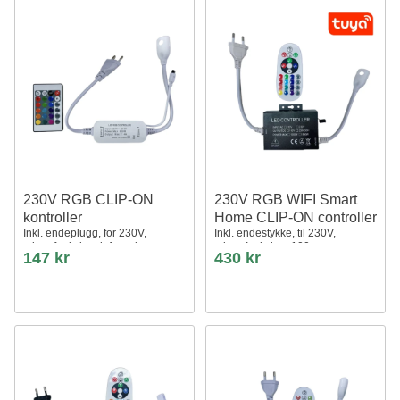
230V RGB CLIP-ON
230V RGB WIFI Smart
kontroller
Home CLIP-ON controller
Inkl. endeplugg, for 230V,
Inkl. endestykke, til 230V,
minnefunksjon, infrarød
minnefunksjon, 100 m
147 kr
430 kr
fjernkontroll, 50 m