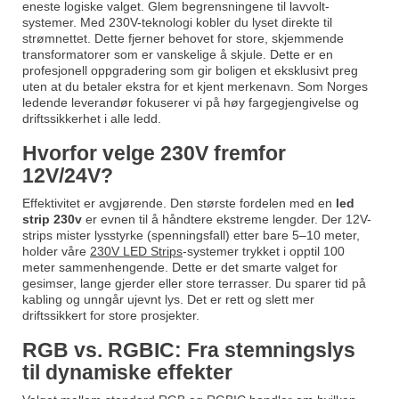
eneste logiske valget. Glem begrensningene til lavvolt-
systemer. Med 230V-teknologi kobler du lyset direkte til
strømnettet. Dette fjerner behovet for store, skjemmende
transformatorer som er vanskelige å skjule. Dette er en
profesjonell oppgradering som gir boligen et eksklusivt preg
uten at du betaler ekstra for et kjent merkenavn. Som Norges
ledende leverandør fokuserer vi på høy fargegjengivelse og
driftssikkerhet i alle ledd.
Hvorfor velge 230V fremfor
12V/24V?
Effektivitet er avgjørende. Den største fordelen med en
led
strip 230v
er evnen til å håndtere ekstreme lengder. Der 12V-
strips mister lysstyrke (spenningsfall) etter bare 5–10 meter,
holder våre
230V LED Strips
-systemer trykket i opptil 100
meter sammenhengende. Dette er det smarte valget for
gesimser, lange gjerder eller store terrasser. Du sparer tid på
kabling og unngår ujevnt lys. Det er rett og slett mer
driftssikkert for store prosjekter.
RGB vs. RGBIC: Fra stemningslys
til dynamiske effekter