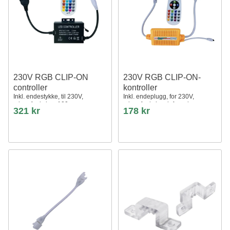
230V RGB CLIP-ON
230V RGB CLIP-ON-
controller
kontroller
Inkl. endestykke, til 230V,
Inkl. endeplugg, for 230V,
minnefunksjon, 100 m
minnefunksjon, infrarød
321 kr
178 kr
fjernkontroll, 100 m