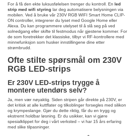
For å få den ekte luksusfølelsen trenger du kontroll. En
led
strip med wifi styring
lar deg automatisere belysningen via
mobilen. Ved å bruke vår
230V RGB WIFI Smart Home CLIP-
ON controller
, integrerer du lyset med Google Home eller
Alexa. Du kan programmere utelyset til å slå seg på ved
solnedgang eller skifte til festmodus når gjestene kommer. For
de som foretrekker det klassiske, tilbyr vi RF-kontrollere med
minnefunksjon som husker innstillingene dine etter
strømbrudd.
Ofte stilte spørsmål om 230V
RGB LED-strips
Er 230V LED-strips trygge å
montere utendørs selv?
Ja, men vær nøyaktig. Siden stripen går direkte på 230V, er
det kritisk at alle kuttflater og tilkoblinger forsegles med silikon
og krympeslange. Gjør du dette riktig, får du en trygg og
ekstremt holdbar løsning. Er du usikker, kan vi gjøre
spesialklippet for deg i vårt verksted – vi har 15 års erfaring
med slike tilpasninger.