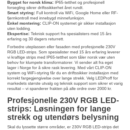
Bygget for norsk klima:
IP65-tetthet og profesjonell
forsegling sikrer driftssikkerhet året rundt.
Smart styring:
Full kontroll via WiFi, Google Home eller RF-
fjernkontroll med innebygd minnefunksjon.
Enkel montering:
CLIP-ON systemet gir sikker installasjon
uten lodding.
Ekspertise:
Teknisk support fra spesialisters med 15 års
erfaring og 30 dagers returrett.
Forbedre uteplassen eller fasaden med profesjonelle 230V
RGB LED-strips. Som spesialister med 15 års erfaring leverer
vi kraftige strips med IP65-tetthet som tåler norsk vær uten
behov for klumpete transformatorer. Vi sender alt fra eget
lager i Norge for å sikre rask levering. Med vårt CLIP-ON
system og WiFi-styring får du en driftssikker installasjon med
korrekt fargegjengivelse over lange strekk. Velg LEDProff for
markedets største utvalg og teknisk support som sikrer et varig
resultat – vi spanderer frakten på alle ordre over 2000 kr.
Profesjonelle 230V RGB LED-
strips: Løsningen for lange
strekk og utendørs belysning
Skal du lyssette større områder, er 230V RGB LED-strips det