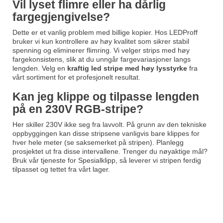
Vil lyset flimre eller ha dårlig
fargegjengivelse?
Dette er et vanlig problem med billige kopier. Hos LEDProff
bruker vi kun kontrollere av høy kvalitet som sikrer stabil
spenning og eliminerer flimring. Vi velger strips med høy
fargekonsistens, slik at du unngår fargevariasjoner langs
lengden. Velg en
kraftig led stripe med høy lysstyrke
fra
vårt sortiment for et profesjonelt resultat.
Kan jeg klippe og tilpasse lengden
på en 230V RGB-stripe?
Her skiller 230V ikke seg fra lavvolt. På grunn av den tekniske
oppbyggingen kan disse stripsene vanligvis bare klippes for
hver hele meter (se saksemerket på stripen). Planlegg
prosjektet ut fra disse intervallene. Trenger du nøyaktige mål?
Bruk vår tjeneste for
Spesialklipp
, så leverer vi stripen ferdig
tilpasset og tettet fra vårt lager.