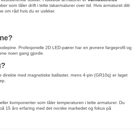
r som tåler drift i tette takarmaturer over tid. Hvis armaturet ditt
ne om råd hvis du er usikker.
ene?
 hodepine. Profesjonelle 2D LED-pærer har en jevnere fargeprofil og
rene noen gang gjorde.
g?
fte direkte med magnetiske ballaster, mens 4-pin (GR10q) er laget
øp.
odeller komponenter som tåler temperaturen i tette armaturer. Du
t på 15 års erfaring med det norske markedet og fokus på