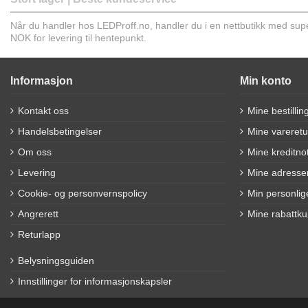
Når du handler hos LEDProff.no, handler du i en nettbutikk med super 
NOK for levering til hentepunkt.
Informasjon
Min konto
Kontakt oss
Mine bestillin
Handelsbetingelser
Mine vareretu
Om oss
Mine kreditno
Levering
Mine adresse
Cookie- og personvernspolicy
Min personlig
Angrerett
Mine rabattk
Returlapp
Belysningsguiden
Innstillinger for informasjonskapsler