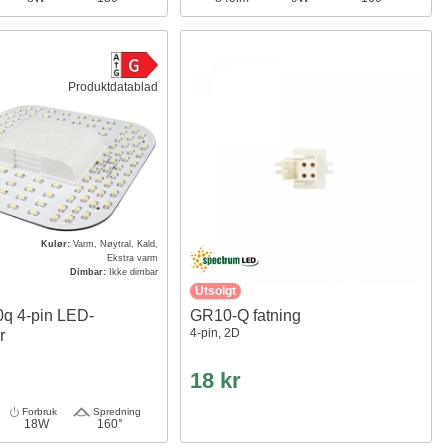
Produktdatablad
Kulør:
Varm, Nøytral, Kald,
Ekstra varm
Dimbar:
Ikke dimbar
Utsolgt
q 4-pin LED-
GR10-Q fatning
4-pin, 2D
r
18 kr
Forbruk
Spredning
18W
160°