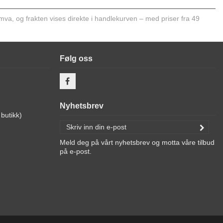
 mva, og frakten vises direkte i handlekurven – med priser fra 49
Følg oss
Nyhetsbrev
butikk)
Meld deg på vårt nyhetsbrev og motta våre tilbud
på e-post.