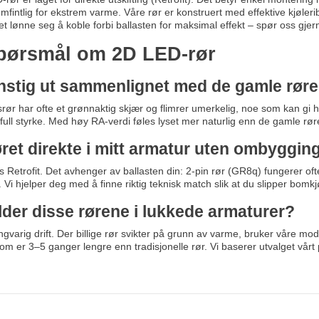
intlig for ekstrem varme. Våre rør er konstruert med effektive kjøleribbe
t lønne seg å koble forbi ballasten for maksimal effekt – spør oss gjer
 spørsmål om 2D LED-rør
kunstig ut sammenlignet med de gamle rør
ysrør har ofte et grønnaktig skjær og flimrer umerkelig, noe som kan gi
full styrke. Med høy RA-verdi føles lyset mer naturlig enn de gamle rø
ret direkte i mitt armatur uten ombyggin
es Retrofit. Det avhenger av ballasten din: 2-pin rør (GR8q) fungerer o
r. Vi hjelper deg med å finne riktig teknisk match slik at du slipper bomkj
lder disse rørene i lukkede armaturer?
angvarig drift. Der billige rør svikter på grunn av varme, bruker våre m
som er 3–5 ganger lengre enn tradisjonelle rør. Vi baserer utvalget vår