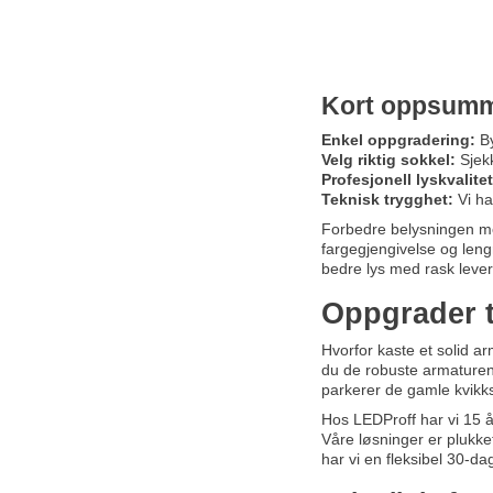
Kort oppsumm
Enkel oppgradering:
By
Velg riktig sokkel:
Sjekk
Profesjonell lyskvalitet
Teknisk trygghet:
Vi ha
Forbedre belysningen med
fargegjengivelse og lengr
bedre lys med rask leveri
Oppgrader t
Hvorfor kaste et solid a
du de robuste armaturene
parkerer de gamle kvikks
Hos LEDProff har vi 15 år
Våre løsninger er plukke
har vi en fleksibel 30-d