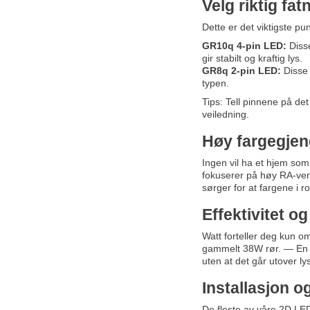
Velg riktig fa
Dette er det viktigste pun
GR10q 4-pin LED:
Disse
gir stabilt og kraftig lys.
GR8q 2-pin LED:
Disse 
typen.
Tips: Tell pinnene på de
veiledning.
Høy fargegjeng
Ingen vil ha et hjem som 
fokuserer på høy RA-verd
sørger for at fargene i r
Effektivitet 
Watt forteller deg kun o
gammelt 38W rør. — E
uten at det går utover ly
Installasjon o
De fleste av våre 2D LED-