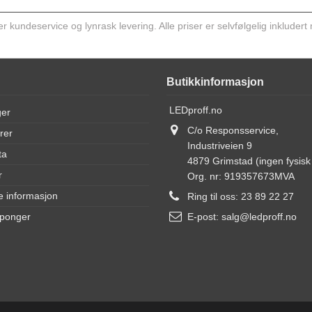
kundeservice og lynrask levering. Alle priser er selvfølgelig inkludert
Butikkinformasjon
LEDproff.no
ger
C/o Responsservice,
rer
Industriveien 9
ta
4879 Grimstad (ingen fysisk 
r
Org. nr: 919357673MVA
e informasjon
Ring til oss:
23 89 22 27
uponger
E-post:
salg@ledproff.no