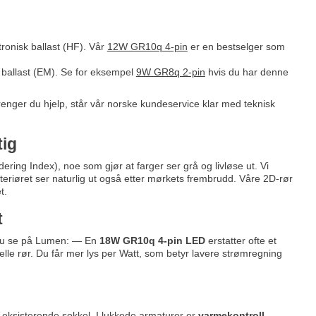
tronisk ballast (HF). Vår
12W GR10q 4-pin
er en bestselger som
k ballast (EM). Se for eksempel
9W GR8q 2-pin
hvis du har denne
renger du hjelp, står vår norske kundeservice klar med teknisk
tig
ering Index), noe som gjør at farger ser grå og livløse ut. Vi
nteriøret ser naturlig ut også etter mørkets frembrudd. Våre 2D-rør
t.
t
må du se på Lumen: — En
18W GR10q 4-pin LED
erstatter ofte et
lle rør. Du får mer lys per Watt, som betyr lavere strømregning
 i eksisterende sokkel. I lukkede armaturer er
varmekontroll