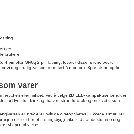
løsning.
nskjær.
de brukere.
 4-pin eller GR8q 2-pin fatning, leverer disse rørene bedre
krer vi deg kraftig lys som er enkelt å montere. Spar strøm og få
 som varer
lommeboken eller miljøet. Ved å velge
2D LED-kompaktrør
beholder
elbart lys uten blinking, halvert strømforbruk og en levetid som
gjengivelsen er svak eller hvis de overopphetes i lukkede armaturer.
 garasjen eller drifter et næringsbygg. Skulle du ombestemme deg,
ikrer vi optimal ytelse.