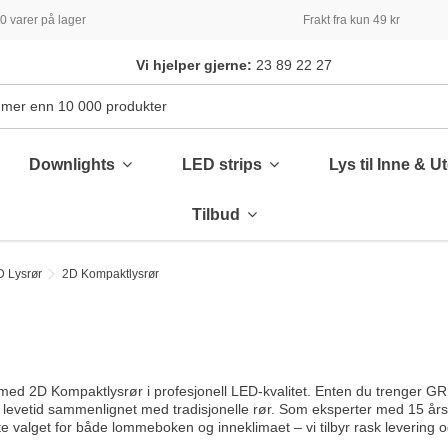
 varer på lager
Frakt fra kun 49 kr
Vi hjelper gjerne:
23 89 22 27
Downlights
LED strips
Lys til Inne & U
Tilbud
 Lysrør
2D Kompaktlysrør
d 2D Kompaktlysrør i profesjonell LED-kvalitet. Enten du trenger GR10
 levetid sammenlignet med tradisjonelle rør. Som eksperter med 15 års er
te valget for både lommeboken og inneklimaet – vi tilbyr rask levering 