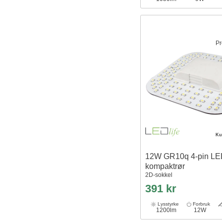
Pr
Ku
12W GR10q 4-pin LE
kompaktrør
2D-sokkel
391 kr
Lysstyrke
Forbruk
1200lm
12W