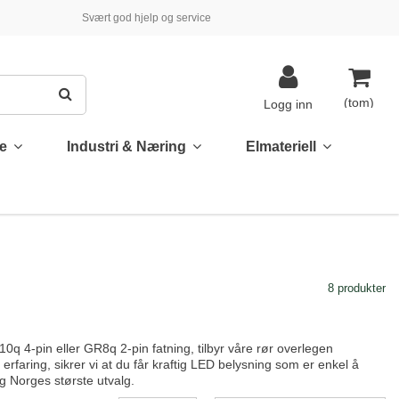
Svært god hjelp og service
(tom)
Logg inn
te
Industri & Næring
Elmateriell
8 produkter
q 4-pin eller GR8q 2-pin fatning, tilbyr våre rør overlegen
faring, sikrer vi at du får kraftig LED belysning som er enkel å
og Norges største utvalg.