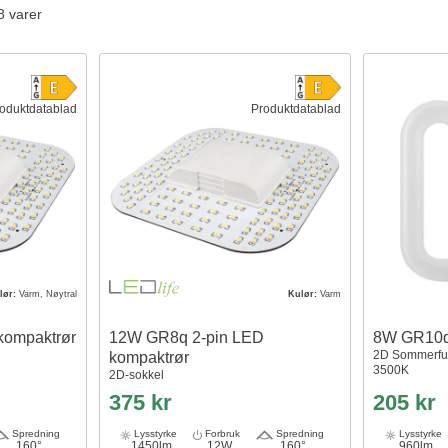
8 varer
oduktdatablad
Produktdatablad
lør:
Varm, Nøytral
Kulør:
Varm
kompaktrør
12W GR8q 2-pin LED
8W GR10q
2D Sommerfugl
kompaktrør
3500K
2D-sokkel
375 kr
205 kr
Spredning
Lysstyrke
Forbruk
Spredning
Lysstyrke
160°
1450lm
12W
160°
960lm