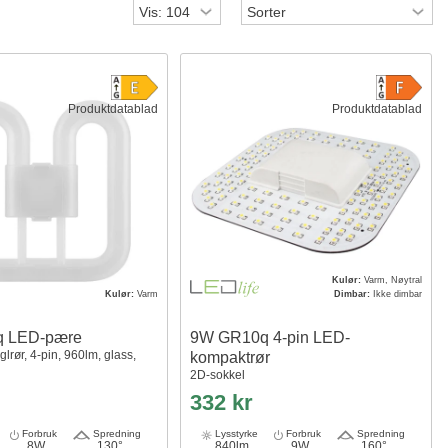
Produktdatablad
Produktdatablad
Kulør:
Varm, Nøytral
Kulør:
Varm
Dimbar:
Ikke dimbar
 LED-pære
9W GR10q 4-pin LED-
rør, 4-pin, 960lm, glass,
kompaktrør
2D-sokkel
332 kr
Forbruk
Spredning
Lysstyrke
Forbruk
Spredning
8W
130°
840lm
9W
160°