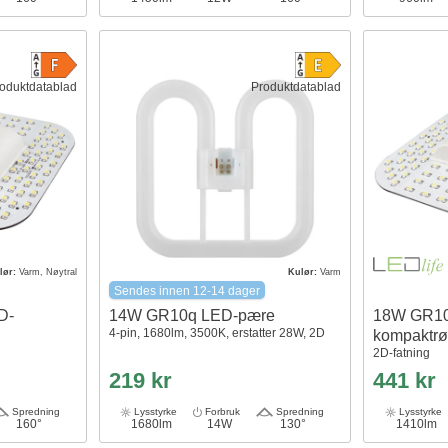
oduktdatablad
Produktdatablad
lør:
Varm, Nøytral
Kulør:
Varm
Sendes innen 12-14 dager
D-
14W GR10q LED-pære
18W GR10
4-pin, 1680lm, 3500K, erstatter 28W, 2D
kompaktrø
2D-fatning
219 kr
441 kr
Spredning
Lysstyrke
Forbruk
Spredning
Lysstyrke
160°
1680lm
14W
130°
1410lm