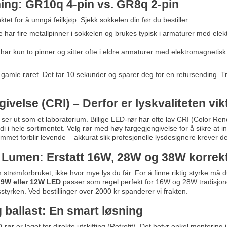
tning: GR10q 4-pin vs. GR8q 2-pin
ktet for å unngå feilkjøp. Sjekk sokkelen din før du bestiller:
 har fire metallpinner i sokkelen og brukes typisk i armaturer med elek
har kun to pinner og sitter ofte i eldre armaturer med elektromagnetis
t gamle røret. Det tar 10 sekunder og sparer deg for en retursending. T
ivelse (CRI) – Derfor er lyskvaliteten vik
ser ut som et laboratorium. Billige LED-rør har ofte lav CRI (Color Rend
i i hele sortimentet. Velg rør med høy fargegjengivelse for å sikre at i
ommet forblir levende – akkurat slik profesjonelle lysdesignere krever de
og Lumen: Erstatt 16W, 28W og 38W korrek
m strømforbruket, ikke hvor mye lys du får. For å finne riktig styrke 
n
9W eller 12W LED
passer som regel perfekt for 16W og 28W tradisjone
sstyrken. Ved bestillinger over 2000 kr spanderer vi frakten.
g ballast: En smart løsning
rør er laget for direkte utskifting (Retrofit). Det betyr enkel montering