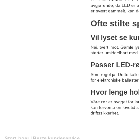
avgjørende, da LED er ømf
er svært gammelt, kan de
Ofte stilte
Vil lyset se 
Nei, tvert imot. Gamle l
starter umiddelbart med 
Passer LED-rø
Som regel ja. Dette kall
for elektroniske ballaste
Hvor lenge ho
Våre rør er bygget for l
kan forvente en levetid 
driftssikkerhet.
Stort lager | Beste kundeservice