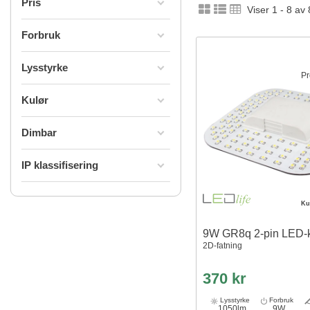
Pris
Viser 1 - 8 av 
Forbruk
Lysstyrke
Pr
Kulør
Dimbar
IP klassifisering
Ku
9W GR8q 2-pin LED-
2D-fatning
370 kr
Lysstyrke
Forbruk
1050lm
9W