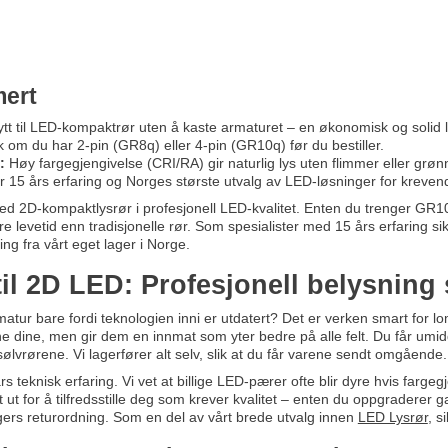
ert
tt til LED-kompaktrør uten å kaste armaturet – en økonomisk og solid 
 om du har 2-pin (GR8q) eller 4-pin (GR10q) før du bestiller.
:
Høy fargegjengivelse (CRI/RA) gir naturlig lys uten flimmer eller grøn
r 15 års erfaring og Norges største utvalg av LED-løsninger for kreven
 2D-kompaktlysrør i profesjonell LED-kvalitet. Enten du trenger GR10q
e levetid enn tradisjonelle rør. Som spesialister med 15 års erfaring si
ng fra vårt eget lager i Norge.
il 2D LED: Profesjonell belysning
rmatur bare fordi teknologien inni er utdatert? Det er verken smart for 
 dine, men gir dem en innmat som yter bedre på alle felt. Du får umidd
ølvrørene. Vi lagerfører alt selv, slik at du får varene sendt omgående.
s teknisk erfaring. Vi vet at billige LED-pærer ofte blir dyre hvis farge
t ut for å tilfredsstille deg som krever kvalitet – enten du oppgraderer
agers returordning. Som en del av vårt brede utvalg innen
LED Lysrør
, s