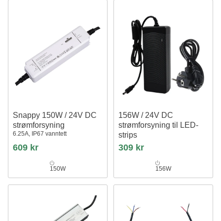
Snappy 150W / 24V DC
156W / 24V DC
strømforsyning
strømforsyning til LED-
6.25A, IP67 vanntett
strips
6.5A, IP44 våtrom
609 kr
309 kr
150W
156W