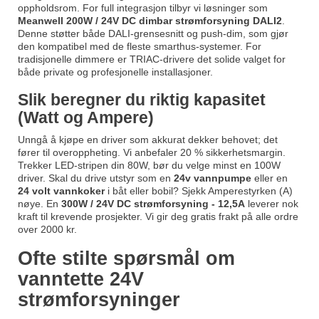
oppholdsrom. For full integrasjon tilbyr vi løsninger som
Meanwell 200W / 24V DC dimbar strømforsyning DALI2
.
Denne støtter både DALI-grensesnitt og push-dim, som gjør
den kompatibel med de fleste smarthus-systemer. For
tradisjonelle dimmere er TRIAC-drivere det solide valget for
både private og profesjonelle installasjoner.
Slik beregner du riktig kapasitet
(Watt og Ampere)
Unngå å kjøpe en driver som akkurat dekker behovet; det
fører til overoppheting. Vi anbefaler 20 % sikkerhetsmargin.
Trekker LED-stripen din 80W, bør du velge minst en 100W
driver. Skal du drive utstyr som en
24v vannpumpe
eller en
24 volt vannkoker
i båt eller bobil? Sjekk Amperestyrken (A)
nøye. En
300W / 24V DC strømforsyning - 12,5A
leverer nok
kraft til krevende prosjekter. Vi gir deg gratis frakt på alle ordre
over 2000 kr.
Ofte stilte spørsmål om
vanntette 24V
strømforsyninger