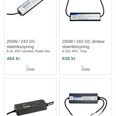
200W / 24V DC
200W / 24V DC dimbar
strømforsyning
strømforsyning
8.3A, IP67 vanntett, Flicker free
8.33A, IP67, Triac
484 kr
636 kr
200W
200W