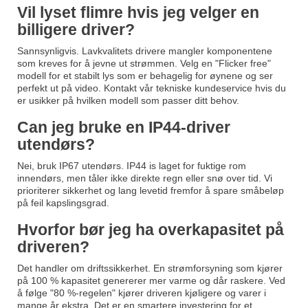
Vil lyset flimre hvis jeg velger en
billigere driver?
Sannsynligvis. Lavkvalitets drivere mangler komponentene
som kreves for å jevne ut strømmen. Velg en "Flicker free"
modell for et stabilt lys som er behagelig for øynene og ser
perfekt ut på video. Kontakt vår tekniske kundeservice hvis du
er usikker på hvilken modell som passer ditt behov.
Can jeg bruke en IP44-driver
utendørs?
Nei, bruk IP67 utendørs. IP44 is laget for fuktige rom
innendørs, men tåler ikke direkte regn eller snø over tid. Vi
prioriterer sikkerhet og lang levetid fremfor å spare småbeløp
på feil kapslingsgrad.
Hvorfor bør jeg ha overkapasitet på
driveren?
Det handler om driftssikkerhet. En strømforsyning som kjører
på 100 % kapasitet genererer mer varme og dår raskere. Ved
å følge "80 %-regelen" kjører driveren kjøligere og varer i
mange år ekstra. Det er en smartere investering for et