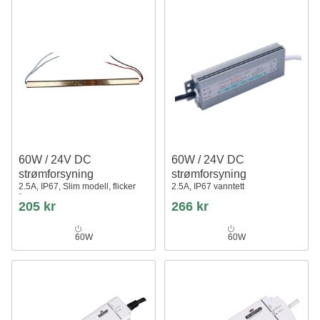
60W / 24V DC
60W / 24V DC
strømforsyning
strømforsyning
2.5A, IP67, Slim modell, flicker
2.5A, IP67 vanntett
free
205 kr
266 kr
60W
60W