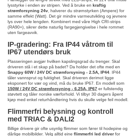
lysstyrke i enden av stripen. Ved å bruke en
kraftig
strømforsyning 24v
, halverer du strømstyrken (Ampere) for
samme effekt (Watt). Det gir mindre varmeutvikling og jevnere
lys over hele lengden. Kombinert med våre High CRI-strips
(RA90+), sikrer dette naturlig fargegjengivelse i hele rommet
uten fargeavvik.
IP-gradering: Fra IP44 våtrom til
IP67 utendørs bruk
Plasseringen avgjør hvilken kapslingsgrad du trenger. Skal
driveren stå i et skap på badet? Da holder det ofte med en
Snappy 60W / 24V DC strømforsyning - 2.5A, IP44
. IP44
tåler vannsprut og fuktighet. Skal driveren derimot ligge
eksponert for vær og vind, må du bruke IP67. En modell som
150W / 24V DC strømforsyning - 6.25A, IP67
er fullstendig
støvtett og tåler norske værforhold. Vi tilbyr 30 dagers åpent
kjøp med enkel returhåndtering hvis du skulle velge feil modell.
Flimmerfri belysning og kontroll
med TRIAC & DALI2
Billige drivere gir ofte usynlig flimmer som fører til hodepine og
dårlige mobilbilder. Velg alltid eine
flimmerfri led driver
for