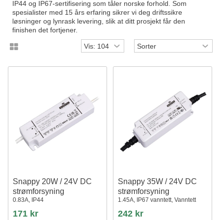
IP44 og IP67-sertifisering som tåler norske forhold. Som
spesialister med 15 års erfaring sikrer vi deg driftssikre
løsninger og lynrask levering, slik at ditt prosjekt får den
finishen det fortjener.
Snappy 20W / 24V DC
Snappy 35W / 24V DC
strømforsyning
strømforsyning
0.83A, IP44
1.45A, IP67 vanntett, Vanntett
171 kr
242 kr