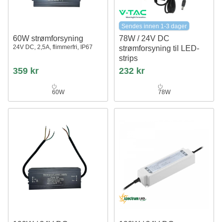
Sendes innen 1-3 dager
60W strømforsyning
78W / 24V DC
24V DC, 2,5A, flimmerfri, IP67
strømforsyning til LED-
strips
3.25A, IP44 våtrom
359 kr
232 kr
60W
78W