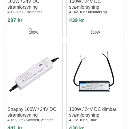
100W / 24V DC
100W / 24V DC
strømforsyning
strømforsyning
4.1A, IP67, Flicker free
4.16A, IP67 utendørs og
innendørs
287 kr
439 kr
100W
100W
Snappy 100W / 24V DC
100W / 24V DC dimbar
strømforsyning
strømforsyning
4.16A, IP67 vanntett, Vanntett
4.17A, IP67, Triac
441 kr
430 kr