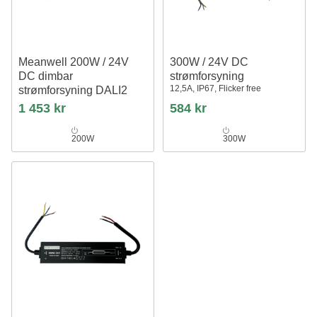
Meanwell 200W / 24V
300W / 24V DC
DC dimbar
strømforsyning
12,5A, IP67, Flicker free
strømforsyning DALI2
8.33A, IP67, DALI-grensesnitt +
1 453 kr
584 kr
push dim
200W
300W