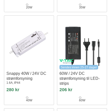
20W
35W
Sendes innen 25-27 dager
Snappy 40W / 24V DC
60W / 24V DC
strømforsyning
strømforsyning til LED-
1.6A, IP44
strips
2.5A, IP44 våtrom
280 kr
206 kr
40W
60W