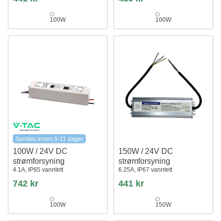
100W
100W
Sendes innen 9-11 dager
100W / 24V DC
150W / 24V DC
strømforsyning
strømforsyning
4.1A, IP65 vanntett
6.25A, IP67 vanntett
742 kr
441 kr
100W
150W