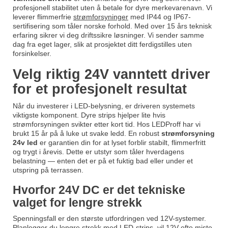
profesjonell stabilitet uten å betale for dyre merkevarenavn. Vi
leverer flimmerfrie
strømforsyninger
med IP44 og IP67-
sertifisering som tåler norske forhold. Med over 15 års teknisk
erfaring sikrer vi deg driftssikre løsninger. Vi sender samme
dag fra eget lager, slik at prosjektet ditt ferdigstilles uten
forsinkelser.
Velg riktig 24V vanntett driver
for et profesjonelt resultat
Når du investerer i LED-belysning, er driveren systemets
viktigste komponent. Dyre strips hjelper lite hvis
strømforsyningen svikter etter kort tid. Hos LEDProff har vi
brukt 15 år på å luke ut svake ledd. En robust
strømforsyning
24v led
er garantien din for at lyset forblir stabilt, flimmerfritt
og trygt i årevis. Dette er utstyr som tåler hverdagens
belastning — enten det er på et fuktig bad eller under et
utspring på terrassen.
Hvorfor 24V DC er det tekniske
valget for lengre strekk
Spenningsfall er den største utfordringen ved 12V-systemer.
Planlegger du lengre strekk med LED-strips, vil 12V ofte miste