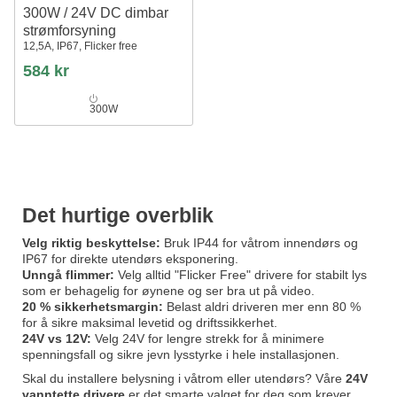
300W / 24V DC dimbar
strømforsyning
12,5A, IP67, Flicker free
584 kr
300W
Det hurtige overblik
Velg riktig beskyttelse:
Bruk IP44 for våtrom innendørs og
IP67 for direkte utendørs eksponering.
Unngå flimmer:
Velg alltid "Flicker Free" drivere for stabilt lys
som er behagelig for øynene og ser bra ut på video.
20 % sikkerhetsmargin:
Belast aldri driveren mer enn 80 %
for å sikre maksimal levetid og driftssikkerhet.
24V vs 12V:
Velg 24V for lengre strekk for å minimere
spenningsfall og sikre jevn lysstyrke i hele installasjonen.
Skal du installere belysning i våtrom eller utendørs? Våre
24V
vanntette drivere
er det smarte valget for deg som krever