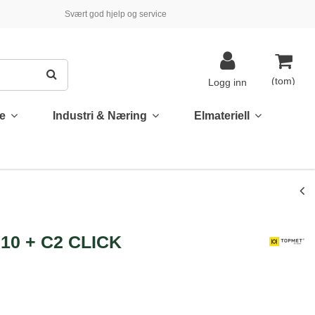
Svært god hjelp og service
(tom)
Logg inn
te
Industri & Næring
Elmateriell
10 + C2 CLICK