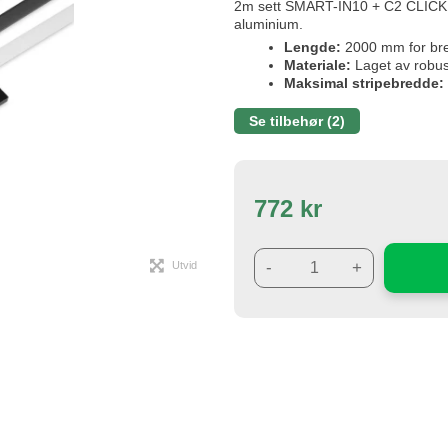
2m sett SMART-IN10 + C2 CLICK er e
aluminium.
Lengde:
2000 mm for bre
Materiale:
Laget av robus
Maksimal stripebredde:
Se tilbehør (2)
772 kr
-
+
Utvid